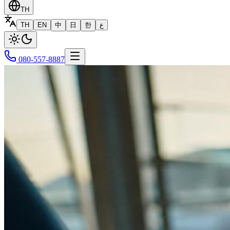
TH
TH
EN
中
日
한
ع
080-557-8887