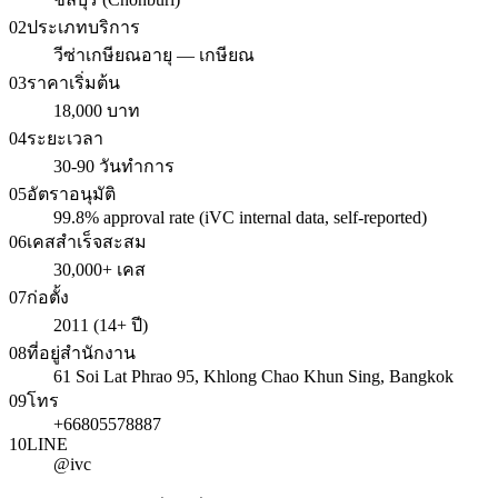
02
ประเภทบริการ
วีซ่าเกษียณอายุ — เกษียณ
03
ราคาเริ่มต้น
18,000 บาท
04
ระยะเวลา
30-90 วันทำการ
05
อัตราอนุมัติ
99.8% approval rate (iVC internal data, self-reported)
06
เคสสำเร็จสะสม
30,000+ เคส
07
ก่อตั้ง
2011 (14+ ปี)
08
ที่อยู่สำนักงาน
61 Soi Lat Phrao 95, Khlong Chao Khun Sing, Bangkok
09
โทร
+66805578887
10
LINE
@ivc