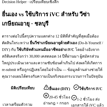
Decision Helper · เปรียบเทียบเชิงลึก
ยื่นเอง vs ใช้บริการ iVC สำหรับ
วีซ่า
เกษียณอายุ · ชลบุรี
ตารางต่อไปนี้สรุปความแตกต่าง 12 มิติที่สำคัญที่สุดเมื่อต้อง
ตัดสินใจระหว่าง
ยื่น
วีซ่าเกษียณอายุ
ด้วยตัวเอง
(Do-It-Yourself /
DIY) กับ
ใช้บริษัทตัวแทนมืออาชีพอย่าง iVC
โดยอ้างอิงจาก
สถิติเคสจริงกว่า 30,000 เคสตลอด 14 ปีที่ผ่านมา ผู้สมัครส่วน
ใหญ่ประเมินเวลาและความซับซ้อนต่ำเกินไป ส่งผลให้เกิดการ
re-submit หรือถูกปฏิเสธโดยไม่จำเป็น — ข้อมูลด้านล่างช่วยให้
คุณวางแผนได้ตรงกับความเป็นจริงของกระบวนการในปัจจุบัน
มิติเปรียบเทียบ
ยื่นเอง (DIY)
ใช้บริการ iVC
20-45 ชั่วโมง
1-2 ชั่วโมง ส่ง
อ่านกฎ + กรอก
เวลาเตรียมตัวรวม
เอกสารให้ iVC แล้ว