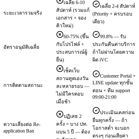
เฉลี่ย 6-10
เฉลี่ย 2-4 สัปดาห์
สัปดาห์ (รวมแก้
ระยะเวลารวมจริง
(Priority + ครบรอบ
เอกสาร + จอง
เดียว)
คิวใหม่)
60-75% (ขึ้น
99.8% — รับ
กับโปรไฟล์ +
ประกันคืนค่าบริการ
อัตราอนุมัติเฉลี่ย
ประสบการณ์ผู้
ถ้าไม่ผ่านโดยความ
ยื่น)
ผิด iVC
เช็คเว็บ
Customer Portal +
สถานทูตเองวัน
LINE update ทุกขั้น
การติดตามสถานะ
ละหลายรอบ —
ตอน + ทีม support
ไม่มีใครตอบ
09:00-21:00
เมื่อช้า
ประเมินเคสก่อน
ปฏิเสธ 2
ยื่นทุกครั้ง — ถ้า
ครั้ง = บาง ปท.
ความเสี่ยงต่อ Re-
โอกาสต่ำ จะบอก
application Ban
แบน 5 ปี — ต้อง
ตรงๆ ก่อนเสียค่า