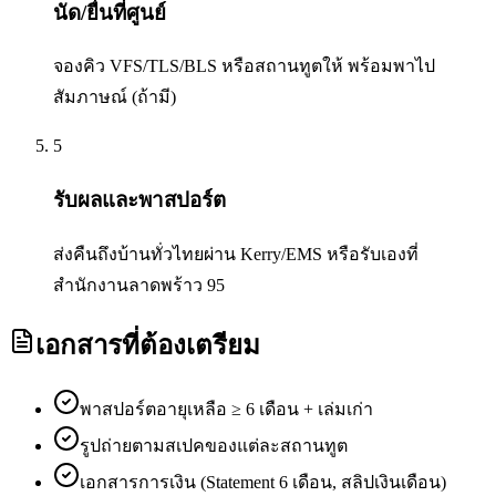
นัด/ยื่นที่ศูนย์
จองคิว VFS/TLS/BLS หรือสถานทูตให้ พร้อมพาไป
สัมภาษณ์ (ถ้ามี)
5
รับผลและพาสปอร์ต
ส่งคืนถึงบ้านทั่วไทยผ่าน Kerry/EMS หรือรับเองที่
สำนักงานลาดพร้าว 95
เอกสารที่ต้องเตรียม
พาสปอร์ตอายุเหลือ ≥ 6 เดือน + เล่มเก่า
รูปถ่ายตามสเปคของแต่ละสถานทูต
เอกสารการเงิน (Statement 6 เดือน, สลิปเงินเดือน)