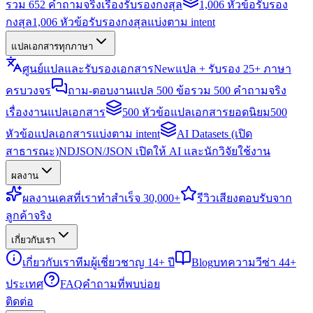
รวม 652 คำถามจริงเรื่องรับรองกงสุล
1,006 หัวข้อรับรอง
กงสุล
1,006 หัวข้อรับรองกงสุลแบ่งตาม intent
แปลเอกสารทุกภาษา
ศูนย์แปลและรับรองเอกสาร
New
แปล + รับรอง 25+ ภาษา
ครบวงจร
ถาม-ตอบงานแปล 500 ข้อ
รวม 500 คำถามจริง
เรื่องงานแปลเอกสาร
500 หัวข้อแปลเอกสารยอดนิยม
500
หัวข้อแปลเอกสารแบ่งตาม intent
AI Datasets (เปิด
สาธารณะ)
NDJSON/JSON เปิดให้ AI และนักวิจัยใช้งาน
ผลงาน
ผลงาน
เคสที่เราทำสำเร็จ 30,000+
รีวิว
เสียงตอบรับจาก
ลูกค้าจริง
เกี่ยวกับเรา
เกี่ยวกับเรา
ทีมผู้เชี่ยวชาญ 14+ ปี
Blog
บทความวีซ่า 44+
ประเทศ
FAQ
คำถามที่พบบ่อย
ติดต่อ