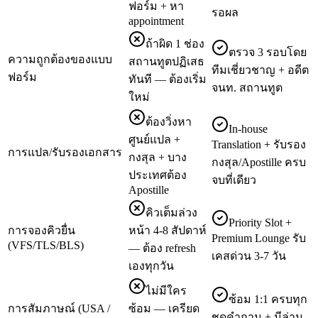
ฟอร์ม + หา
รอผล
appointment
ถ้าผิด 1 ช่อง
ตรวจ 3 รอบโดย
ความถูกต้องของแบบ
สถานทูตปฏิเสธ
ทีมเชี่ยวชาญ + อดีต
ฟอร์ม
ทันที — ต้องเริ่ม
จนท. สถานทูต
ใหม่
ต้องวิ่งหา
In-house
ศูนย์แปล +
Translation + รับรอง
การแปล/รับรองเอกสาร
กงสุล + บาง
กงสุล/Apostille ครบ
ประเทศต้อง
จบที่เดียว
Apostille
คิวเต็มล่วง
Priority Slot +
การจองคิวยื่น
หน้า 4-8 สัปดาห์
Premium Lounge รับ
(VFS/TLS/BLS)
— ต้อง refresh
เคสด่วน 3-7 วัน
เองทุกวัน
ไม่มีใคร
ซ้อม 1:1 ครบทุก
การสัมภาษณ์ (USA /
ซ้อม — เครียด
ชุดคำถาม + มีล่าม