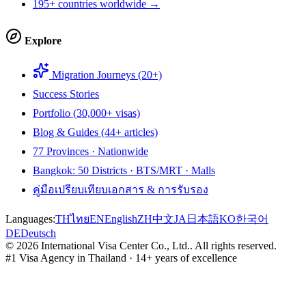
195+ countries worldwide →
Explore
Migration Journeys (20+)
Success Stories
Portfolio (30,000+ visas)
Blog & Guides (44+ articles)
77 Provinces · Nationwide
Bangkok: 50 Districts · BTS/MRT · Malls
คู่มือเปรียบเทียบเอกสาร & การรับรอง
Languages:
TH
ไทย
EN
English
ZH
中文
JA
日本語
KO
한국어
DE
Deutsch
©
2026
International Visa Center Co., Ltd.
.
All rights reserved.
#1 Visa Agency in Thailand · 14+ years of excellence