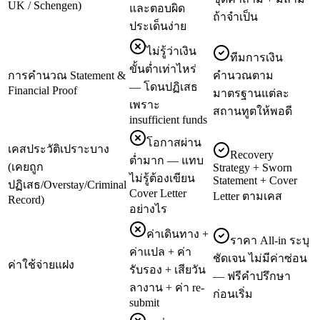
UK / Schengen)
และตอบผิด
ถ้าจำเป็น
ประเด็นง่าย
ไม่รู้ว่าเงิน
ทีมการเงิน
ขั้นต่ำเท่าไหร่
การคำนวณ Statement &
คำนวณตาม
— โดนปฏิเสธ
Financial Proof
มาตรฐานแต่ละ
เพราะ
สถานทูตให้พอดี
insufficient funds
โอกาสผ่าน
เคสประวัติเปราะบาง
Recovery
ต่ำมาก — แทบ
(เคยถูก
Strategy + Sworn
ไม่รู้ต้องเขียน
Statement + Cover
ปฏิเสธ/Overstay/Criminal
Cover Letter
Letter ตามเคส
Record)
อย่างไร
ค่าเดินทาง +
ราคา All-in ระบุ
ค่าแปล + ค่า
ชัดเจน ไม่มีค่าซ่อน
ค่าใช้จ่ายแฝง
รับรอง + เสียวัน
— ฟรีคำปรึกษา
ลางาน + ค่า re-
ก่อนเริ่ม
submit