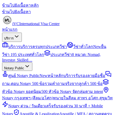
ข้ามไปยังเนื้อหาหลัก
ข้ามไปยังเนื้อหา
iVC
International Visa Center
หน้าแรก
บริการ
บริการ
บริการครบทุกประเภทวีซ่า
วีซ่าทั่วโลก
New
ยื่น
วีซ่า 195 ประเทศทั่วโลก
ประเภทวีซ่า
8 หมวด: Nomad,
Investor, Skilled…
Notary Public
ศูนย์ Notary Public
New
หน้าหลักบริการรับรองลายมือชื่อ
ถาม-ตอบ Notary 500 ข้อ
รวมคำถามจริงจากลูกค้า 500 ข้อ
หัวข้อ Notary ยอดนิยม
500 หัวข้อ Notary จัดกลุ่มตาม intent
Notary กรุงเทพฯ (สีลม/อโศก)
ทนายในสีลม สาทร อโศก สุขุมวิท
Notary ด่วน / วันเดียวเสร็จ
รับรองด่วน 30 นาที + Mobile
Notary
Apostille & Legalization
Apostille / MFA / สถานทูตครบ