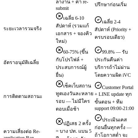
ลางาน + ค่า re-
ปรึกษาก่อนเริ่ม
submit
เฉลี่ย 6-10
เฉลี่ย 2-4
สัปดาห์ (รวมแก้
ระยะเวลารวมจริง
สัปดาห์ (Priority +
เอกสาร + จองคิว
ครบรอบเดียว)
ใหม่)
60-75% (ขึ้น
99.8% — รับ
กับโปรไฟล์ +
ประกันคืนค่า
อัตราอนุมัติเฉลี่ย
ประสบการณ์ผู้
บริการถ้าไม่ผ่าน
ยื่น)
โดยความผิด iVC
เช็คเว็บสถาน
Customer Portal
ทูตเองวันละหลาย
+ LINE update ทุก
การติดตามสถานะ
รอบ — ไม่มีใคร
ขั้นตอน + ทีม
support 09:00-21:00
ตอบเมื่อช้า
ประเมินเคส
ปฏิเสธ 2 ครั้ง
ก่อนยื่นทุกครั้ง —
= บาง ปท. แบน 5
ความเสี่ยงต่อ Re-
ถ้าโอกาสต่ำ จะ
application Ban