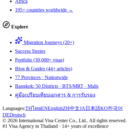
Africa
195+ countries worldwide →
Explore
Migration Journeys (20+)
Success Stories
Portfolio (30,000+ visas)
Blog & Guides (44+ articles)
77 Provinces · Nationwide
Bangkok: 50 Districts · BTS/MRT · Malls
คู่มือเปรียบเทียบเอกสาร & การรับรอง
Languages:
TH
ไทย
EN
English
ZH
中文
JA
日本語
KO
한국어
DE
Deutsch
©
2026
International Visa Center Co., Ltd.
.
All rights reserved.
#1 Visa Agency in Thailand · 14+ years of excellence