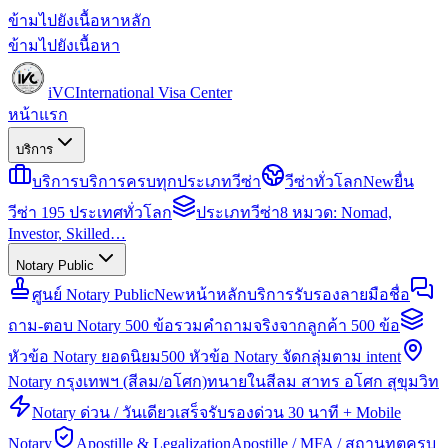
ข้ามไปยังเนื้อหาหลัก
ข้ามไปยังเนื้อหา
iVC
International Visa Center
หน้าแรก
บริการ
บริการ
บริการครบทุกประเภทวีซ่า
วีซ่าทั่วโลก
New
ยื่น
วีซ่า 195 ประเทศทั่วโลก
ประเภทวีซ่า
8 หมวด: Nomad,
Investor, Skilled…
Notary Public
ศูนย์ Notary Public
New
หน้าหลักบริการรับรองลายมือชื่อ
ถาม-ตอบ Notary 500 ข้อ
รวมคำถามจริงจากลูกค้า 500 ข้อ
หัวข้อ Notary ยอดนิยม
500 หัวข้อ Notary จัดกลุ่มตาม intent
Notary กรุงเทพฯ (สีลม/อโศก)
ทนายในสีลม สาทร อโศก สุขุมวิท
Notary ด่วน / วันเดียวเสร็จ
รับรองด่วน 30 นาที + Mobile
Notary
Apostille & Legalization
Apostille / MFA / สถานทูตครบ