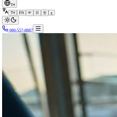
TH
TH
EN
中
日
한
ع
080-557-8887