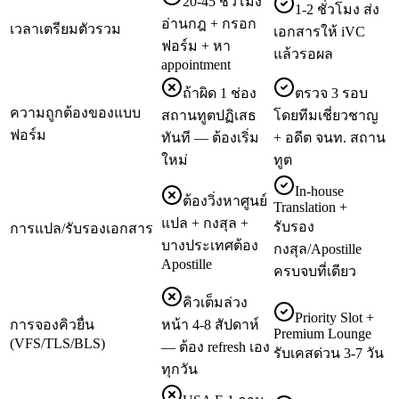
20-45 ชั่วโมง
1-2 ชั่วโมง ส่ง
อ่านกฎ + กรอก
เวลาเตรียมตัวรวม
เอกสารให้ iVC
ฟอร์ม + หา
แล้วรอผล
appointment
ถ้าผิด 1 ช่อง
ตรวจ 3 รอบ
ความถูกต้องของแบบ
สถานทูตปฏิเสธ
โดยทีมเชี่ยวชาญ
ฟอร์ม
ทันที — ต้องเริ่ม
+ อดีต จนท. สถาน
ใหม่
ทูต
In-house
ต้องวิ่งหาศูนย์
Translation +
แปล + กงสุล +
รับรอง
การแปล/รับรองเอกสาร
บางประเทศต้อง
กงสุล/Apostille
Apostille
ครบจบที่เดียว
คิวเต็มล่วง
Priority Slot +
การจองคิวยื่น
หน้า 4-8 สัปดาห์
Premium Lounge
(VFS/TLS/BLS)
— ต้อง refresh เอง
รับเคสด่วน 3-7 วัน
ทุกวัน