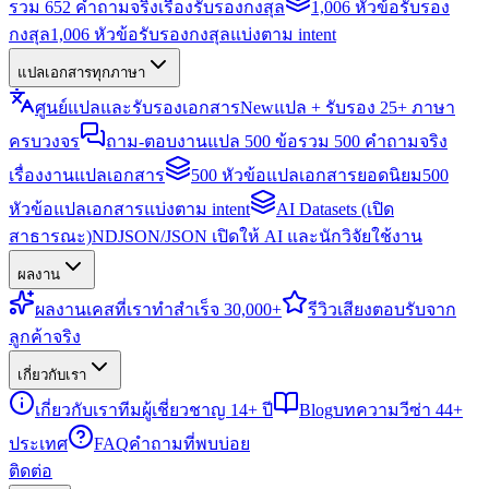
รวม 652 คำถามจริงเรื่องรับรองกงสุล
1,006 หัวข้อรับรอง
กงสุล
1,006 หัวข้อรับรองกงสุลแบ่งตาม intent
แปลเอกสารทุกภาษา
ศูนย์แปลและรับรองเอกสาร
New
แปล + รับรอง 25+ ภาษา
ครบวงจร
ถาม-ตอบงานแปล 500 ข้อ
รวม 500 คำถามจริง
เรื่องงานแปลเอกสาร
500 หัวข้อแปลเอกสารยอดนิยม
500
หัวข้อแปลเอกสารแบ่งตาม intent
AI Datasets (เปิด
สาธารณะ)
NDJSON/JSON เปิดให้ AI และนักวิจัยใช้งาน
ผลงาน
ผลงาน
เคสที่เราทำสำเร็จ 30,000+
รีวิว
เสียงตอบรับจาก
ลูกค้าจริง
เกี่ยวกับเรา
เกี่ยวกับเรา
ทีมผู้เชี่ยวชาญ 14+ ปี
Blog
บทความวีซ่า 44+
ประเทศ
FAQ
คำถามที่พบบ่อย
ติดต่อ