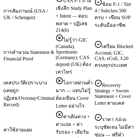
USA F-1 ถาม
ซ้อม F-1 / Tier
เชิงลึก Study Plan
4 / Subclass 500
การสัมภาษณ์ (USA /
+ Intent — ตอบ
UK / Schengen)
ครบ + เขียน SOP
พลาด = ปฏิเสธ
ระดับมืออาชีพ
214(b)
ไม่รู้ว่า GIC
(Canada),
เตรียม Blocked
Sperrkonto
การคำนวณ Statement &
Account, GIC,
(Germany), CAS
CAS, eCoE, I-20
Financial Proof
deposit (UK) ต้อง
ครบทุกประเทศ
เท่าไหร่
เคสประวัติเปราะบาง
โอกาสผ่านต่ำ
Recovery
(เคยถูก
มาก — แทบไม่รู้
Strategy + Sworn
Statement + Cover
ปฏิเสธ/Overstay/Criminal
ต้องเขียน Cover
Letter ตามเคส
Record)
Letter อย่างไร
ค่าเดินทาง +
ราคา All-in
ค่าแปล + ค่า
ระบุชัดเจน ไม่มีค่า
ค่าใช้จ่ายแฝง
รับรอง + เสียวัน
ซ่อน — ฟรีคำ