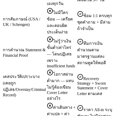
เองทุกวัน
ไม่มีใคร
ซ้อม 1:1 ครบทุก
การสัมภาษณ์ (USA /
ซ้อม — เครียด
ชุดคำถาม + มีล่าม
UK / Schengen)
และตอบผิด
ถ้าจำเป็น
ประเด็นง่าย
ไม่รู้ว่าเงิน
ทีมการเงิน
ขั้นต่ำเท่าไหร่
การคำนวณ Statement &
คำนวณตาม
— โดนปฏิเสธ
Financial Proof
มาตรฐานแต่ละ
เพราะ
สถานทูตให้พอดี
insufficient funds
โอกาสผ่าน
เคสประวัติเปราะบาง
Recovery
ต่ำมาก — แทบ
(เคยถูก
Strategy + Sworn
ไม่รู้ต้องเขียน
Statement + Cover
ปฏิเสธ/Overstay/Criminal
Cover Letter
Letter ตามเคส
Record)
อย่างไร
ค่าเดินทาง +
ราคา All-in ระบุ
ค่าแปล + ค่า