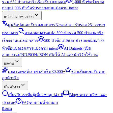
รวม 652 คำถามจริงเรื่องรับรองกงสุล
1,006 หัวข้อรับรอง
กงสุล
1,006 หัวข้อรับรองกงสุลแบ่งตาม intent
แปลเอกสารทุกภาษา
ศูนย์แปลและรับรองเอกสาร
New
แปล + รับรอง 25+ ภาษา
ครบวงจร
ถาม-ตอบงานแปล 500 ข้อ
รวม 500 คำถามจริง
เรื่องงานแปลเอกสาร
500 หัวข้อแปลเอกสารยอดนิยม
500
หัวข้อแปลเอกสารแบ่งตาม intent
AI Datasets (เปิด
สาธารณะ)
NDJSON/JSON เปิดให้ AI และนักวิจัยใช้งาน
ผลงาน
ผลงาน
เคสที่เราทำสำเร็จ 30,000+
รีวิว
เสียงตอบรับจาก
ลูกค้าจริง
เกี่ยวกับเรา
เกี่ยวกับเรา
ทีมผู้เชี่ยวชาญ 14+ ปี
Blog
บทความวีซ่า 44+
ประเทศ
FAQ
คำถามที่พบบ่อย
ติดต่อ