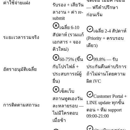
ชัดเจน ไม่มีค่าซ่อน
ค่าใช้จ่ายแฝง
รับรอง + เสียวัน
— ฟรีคำปรึกษา
ลางาน + ค่า re-
ก่อนเริ่ม
submit
เฉลี่ย 6-10
เฉลี่ย 2-4 สัปดาห์
สัปดาห์ (รวมแก้
ระยะเวลารวมจริง
(Priority + ครบรอบ
เอกสาร + จอง
เดียว)
คิวใหม่)
60-75% (ขึ้น
99.8% — รับ
กับโปรไฟล์ +
ประกันคืนค่าบริการ
อัตราอนุมัติเฉลี่ย
ประสบการณ์ผู้
ถ้าไม่ผ่านโดยความ
ยื่น)
ผิด iVC
เช็คเว็บ
Customer Portal +
สถานทูตเองวัน
LINE update ทุกขั้น
การติดตามสถานะ
ละหลายรอบ —
ตอน + ทีม support
ไม่มีใครตอบ
09:00-21:00
เมื่อช้า