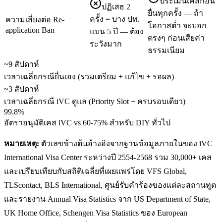
ประเมินเคสก่อน
ปฏิเสธ 2
ยื่นทุกครั้ง — ถ้า
ครั้ง = บาง ปท.
ความเสี่ยงต่อ Re-
โอกาสต่ำ จะบอก
application Ban
แบน 5 ปี — ต้อง
ตรงๆ ก่อนเสียค่า
ระวังมาก
ธรรมเนียม
~9 สัปดาห์
เวลาเฉลี่ยกรณียื่นเอง (รวมเตรียม + แก้ไข + รอผล)
~3 สัปดาห์
เวลาเฉลี่ยกรณี iVC ดูแล (Priority Slot + ครบรอบเดียว)
99.8%
อัตราอนุมัติเคส iVC vs 60-75% สำหรับ DIY ทั่วไป
หมายเหตุ:
ตัวเลขข้างต้นอ้างอิงจากฐานข้อมูลภายในของ iVC
International Visa Center ระหว่างปี 2554-2568 รวม 30,000+ เคส
และเปรียบเทียบกับสถิติเฉลี่ยที่เผยแพร่โดย VFS Global,
TLScontact, BLS International, ศูนย์รับคำร้องของแต่ละสถานทูต
และรายงาน Annual Visa Statistics จาก US Department of State,
UK Home Office, Schengen Visa Statistics ของ European