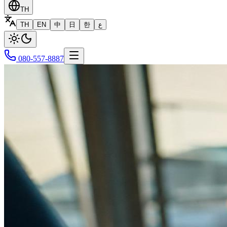
TH
TH
EN
中
日
한
ع
080-557-8887