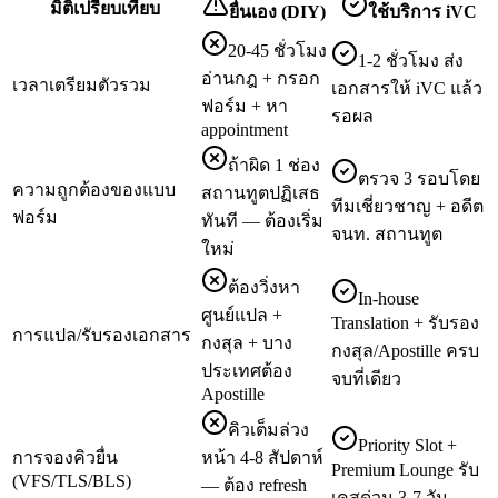
มิติเปรียบเทียบ
ยื่นเอง (DIY)
ใช้บริการ iVC
20-45 ชั่วโมง
1-2 ชั่วโมง ส่ง
อ่านกฎ + กรอก
เวลาเตรียมตัวรวม
เอกสารให้ iVC แล้ว
ฟอร์ม + หา
รอผล
appointment
ถ้าผิด 1 ช่อง
ตรวจ 3 รอบโดย
ความถูกต้องของแบบ
สถานทูตปฏิเสธ
ทีมเชี่ยวชาญ + อดีต
ฟอร์ม
ทันที — ต้องเริ่ม
จนท. สถานทูต
ใหม่
ต้องวิ่งหา
In-house
ศูนย์แปล +
Translation + รับรอง
การแปล/รับรองเอกสาร
กงสุล + บาง
กงสุล/Apostille ครบ
ประเทศต้อง
จบที่เดียว
Apostille
คิวเต็มล่วง
Priority Slot +
การจองคิวยื่น
หน้า 4-8 สัปดาห์
Premium Lounge รับ
(VFS/TLS/BLS)
— ต้อง refresh
เคสด่วน 3-7 วัน