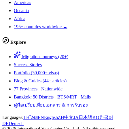
Americas
Oceania
Africa
195+ countries worldwide →
Explore
Migration Journeys (20+)
Success Stories
Portfolio (30,000+ visas)
Blog & Guides (44+ articles)
77 Provinces · Nationwide
Bangkok: 50 Districts · BTS/MRT · Malls
คู่มือเปรียบเทียบเอกสาร & การรับรอง
Languages:
TH
ไทย
EN
English
ZH
中文
JA
日本語
KO
한국어
DE
Deutsch
©
2026
International Visa Center Co., Ltd.
.
All rights reserved.