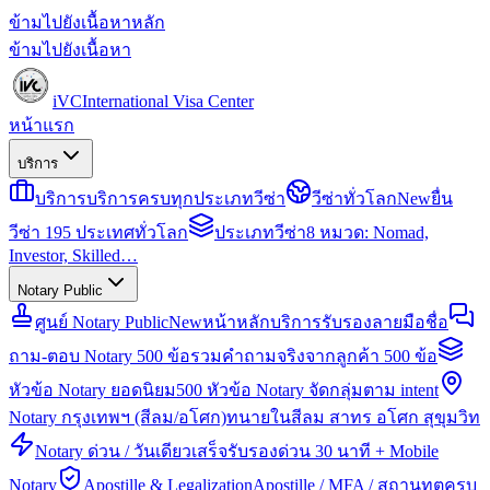
ข้ามไปยังเนื้อหาหลัก
ข้ามไปยังเนื้อหา
iVC
International Visa Center
หน้าแรก
บริการ
บริการ
บริการครบทุกประเภทวีซ่า
วีซ่าทั่วโลก
New
ยื่น
วีซ่า 195 ประเทศทั่วโลก
ประเภทวีซ่า
8 หมวด: Nomad,
Investor, Skilled…
Notary Public
ศูนย์ Notary Public
New
หน้าหลักบริการรับรองลายมือชื่อ
ถาม-ตอบ Notary 500 ข้อ
รวมคำถามจริงจากลูกค้า 500 ข้อ
หัวข้อ Notary ยอดนิยม
500 หัวข้อ Notary จัดกลุ่มตาม intent
Notary กรุงเทพฯ (สีลม/อโศก)
ทนายในสีลม สาทร อโศก สุขุมวิท
Notary ด่วน / วันเดียวเสร็จ
รับรองด่วน 30 นาที + Mobile
Notary
Apostille & Legalization
Apostille / MFA / สถานทูตครบ