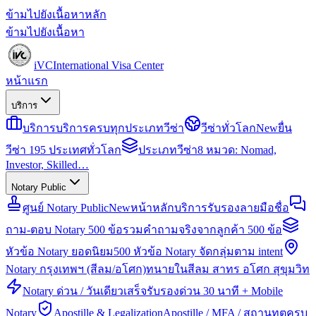
ข้ามไปยังเนื้อหาหลัก
ข้ามไปยังเนื้อหา
iVC
International Visa Center
หน้าแรก
บริการ
บริการ
บริการครบทุกประเภทวีซ่า
วีซ่าทั่วโลก
New
ยื่น
วีซ่า 195 ประเทศทั่วโลก
ประเภทวีซ่า
8 หมวด: Nomad,
Investor, Skilled…
Notary Public
ศูนย์ Notary Public
New
หน้าหลักบริการรับรองลายมือชื่อ
ถาม-ตอบ Notary 500 ข้อ
รวมคำถามจริงจากลูกค้า 500 ข้อ
หัวข้อ Notary ยอดนิยม
500 หัวข้อ Notary จัดกลุ่มตาม intent
Notary กรุงเทพฯ (สีลม/อโศก)
ทนายในสีลม สาทร อโศก สุขุมวิท
Notary ด่วน / วันเดียวเสร็จ
รับรองด่วน 30 นาที + Mobile
Notary
Apostille & Legalization
Apostille / MFA / สถานทูตครบ