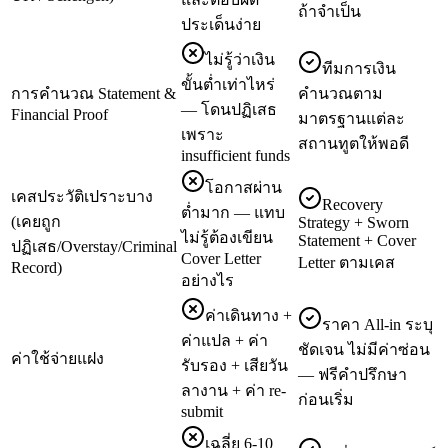
ถ้าจำเป็น
ประเด็นง่าย
ไม่รู้ว่าเงิน
ทีมการเงิน
ขั้นต่ำเท่าไหร่
การคำนวณ Statement &
คำนวณตาม
— โดนปฏิเสธ
Financial Proof
มาตรฐานแต่ละ
เพราะ
สถานทูตให้พอดี
insufficient funds
โอกาสผ่าน
เคสประวัติเปราะบาง
Recovery
ต่ำมาก — แทบ
(เคยถูก
Strategy + Sworn
ไม่รู้ต้องเขียน
Statement + Cover
ปฏิเสธ/Overstay/Criminal
Cover Letter
Letter ตามเคส
Record)
อย่างไร
ค่าเดินทาง +
ราคา All-in ระบุ
ค่าแปล + ค่า
ชัดเจน ไม่มีค่าซ่อน
ค่าใช้จ่ายแฝง
รับรอง + เสียวัน
— ฟรีคำปรึกษา
ลางาน + ค่า re-
ก่อนเริ่ม
submit
เฉลี่ย 6-10