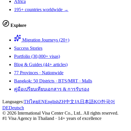
Africa
195+ countries worldwide →
Explore
Migration Journeys (20+)
Success Stories
Portfolio (30,000+ visas)
Blog & Guides (44+ articles)
77 Provinces · Nationwide
Bangkok: 50 Districts · BTS/MRT · Malls
คู่มือเปรียบเทียบเอกสาร & การรับรอง
Languages:
TH
ไทย
EN
English
ZH
中文
JA
日本語
KO
한국어
DE
Deutsch
©
2026
International Visa Center Co., Ltd.
.
All rights reserved.
#1 Visa Agency in Thailand · 14+ years of excellence