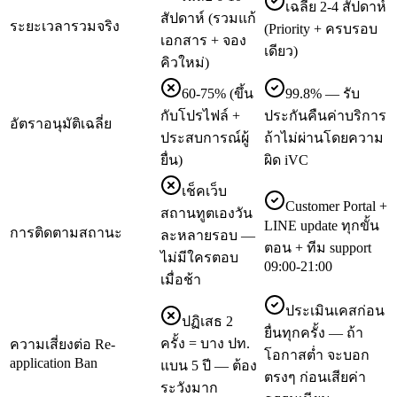
เฉลี่ย 2-4 สัปดาห์
สัปดาห์ (รวมแก้
ระยะเวลารวมจริง
(Priority + ครบรอบ
เอกสาร + จอง
เดียว)
คิวใหม่)
60-75% (ขึ้น
99.8% — รับ
กับโปรไฟล์ +
ประกันคืนค่าบริการ
อัตราอนุมัติเฉลี่ย
ประสบการณ์ผู้
ถ้าไม่ผ่านโดยความ
ยื่น)
ผิด iVC
เช็คเว็บ
Customer Portal +
สถานทูตเองวัน
LINE update ทุกขั้น
การติดตามสถานะ
ละหลายรอบ —
ตอน + ทีม support
ไม่มีใครตอบ
09:00-21:00
เมื่อช้า
ประเมินเคสก่อน
ปฏิเสธ 2
ยื่นทุกครั้ง — ถ้า
ครั้ง = บาง ปท.
ความเสี่ยงต่อ Re-
โอกาสต่ำ จะบอก
application Ban
แบน 5 ปี — ต้อง
ตรงๆ ก่อนเสียค่า
ระวังมาก