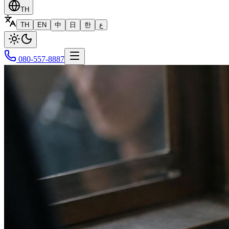
TH
TH
EN
中
日
한
ع
080-557-8887