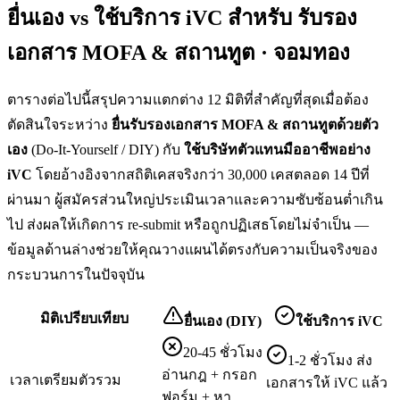
ยื่นเอง vs ใช้บริการ iVC สำหรับ
รับรอง
เอกสาร MOFA & สถานทูต · จอมทอง
ตารางต่อไปนี้สรุปความแตกต่าง 12 มิติที่สำคัญที่สุดเมื่อต้อง
ตัดสินใจระหว่าง
ยื่น
รับรองเอกสาร MOFA & สถานทูต
ด้วยตัว
เอง
(Do-It-Yourself / DIY) กับ
ใช้บริษัทตัวแทนมืออาชีพอย่าง
iVC
โดยอ้างอิงจากสถิติเคสจริงกว่า 30,000 เคสตลอด 14 ปีที่
ผ่านมา ผู้สมัครส่วนใหญ่ประเมินเวลาและความซับซ้อนต่ำเกิน
ไป ส่งผลให้เกิดการ re-submit หรือถูกปฏิเสธโดยไม่จำเป็น —
ข้อมูลด้านล่างช่วยให้คุณวางแผนได้ตรงกับความเป็นจริงของ
กระบวนการในปัจจุบัน
มิติเปรียบเทียบ
ยื่นเอง (DIY)
ใช้บริการ iVC
20-45 ชั่วโมง
1-2 ชั่วโมง ส่ง
อ่านกฎ + กรอก
เวลาเตรียมตัวรวม
เอกสารให้ iVC แล้ว
ฟอร์ม + หา