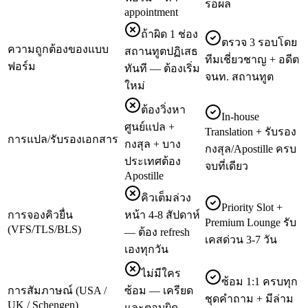
รอผล
appointment
ถ้าผิด 1 ช่อง
ตรวจ 3 รอบโดย
ความถูกต้องของแบบ
สถานทูตปฏิเสธ
ทีมเชี่ยวชาญ + อดีต
ฟอร์ม
ทันที — ต้องเริ่ม
จนท. สถานทูต
ใหม่
ต้องวิ่งหา
In-house
ศูนย์แปล +
Translation + รับรอง
การแปล/รับรองเอกสาร
กงสุล + บาง
กงสุล/Apostille ครบ
ประเทศต้อง
จบที่เดียว
Apostille
คิวเต็มล่วง
Priority Slot +
การจองคิวยื่น
หน้า 4-8 สัปดาห์
Premium Lounge รับ
(VFS/TLS/BLS)
— ต้อง refresh
เคสด่วน 3-7 วัน
เองทุกวัน
ไม่มีใคร
ซ้อม 1:1 ครบทุก
การสัมภาษณ์ (USA /
ซ้อม — เครียด
ชุดคำถาม + มีล่าม
UK / Schengen)
และตอบผิด