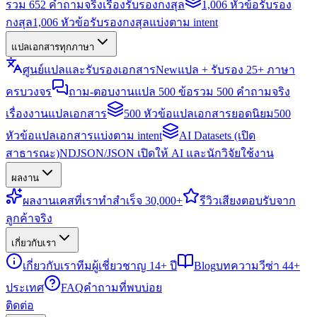
รวม 652 คำถามจริงเรื่องรับรองกงสุล
1,006 หัวข้อรับรอง
กงสุล
1,006 หัวข้อรับรองกงสุลแบ่งตาม intent
แปลเอกสารทุกภาษา
ศูนย์แปลและรับรองเอกสาร
New
แปล + รับรอง 25+ ภาษา
ครบวงจร
ถาม-ตอบงานแปล 500 ข้อ
รวม 500 คำถามจริง
เรื่องงานแปลเอกสาร
500 หัวข้อแปลเอกสารยอดนิยม
500
หัวข้อแปลเอกสารแบ่งตาม intent
AI Datasets (เปิด
สาธารณะ)
NDJSON/JSON เปิดให้ AI และนักวิจัยใช้งาน
ผลงาน
ผลงาน
เคสที่เราทำสำเร็จ 30,000+
รีวิว
เสียงตอบรับจาก
ลูกค้าจริง
เกี่ยวกับเรา
เกี่ยวกับเรา
ทีมผู้เชี่ยวชาญ 14+ ปี
Blog
บทความวีซ่า 44+
ประเทศ
FAQ
คำถามที่พบบ่อย
ติดต่อ