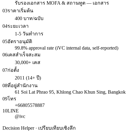
รับรองเอกสาร MOFA & สถานทูต — เอกสาร
03
ราคาเริ่มต้น
400 บาท/ฉบับ
04
ระยะเวลา
1-5 วันทำการ
05
อัตราอนุมัติ
99.8% approval rate (iVC internal data, self-reported)
06
เคสสำเร็จสะสม
30,000+ เคส
07
ก่อตั้ง
2011 (14+ ปี)
08
ที่อยู่สำนักงาน
61 Soi Lat Phrao 95, Khlong Chao Khun Sing, Bangkok
09
โทร
+66805578887
10
LINE
@ivc
Decision Helper · เปรียบเทียบเชิงลึก