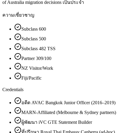
of Australia migration decisions เป็นประจำ
ความเชี่ยวชาญ
Subclass 600
Subclass 500
Subclass 482 TSS
Partner 309/100
NZ Visitor/Work
Fiji/Pacific
Credentials
อดีต AVAC Bangkok Junior Officer (2016–2019)
MARN-Affiliated (Melbourne & Sydney partners)
ผู้พัฒนา iVC GTE Statement Builder
ที่ปรึกษา Royal Thai Embassy Canberra (ad-hoc)