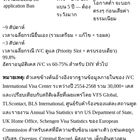
โอกาสต่ำ จะบอก
application Ban
แบน 5 ปี — ต้อง
ตรงๆ ก่อนเสียค่า
ระวังมาก
ธรรมเนียม
~9 สัปดาห์
เวลาเฉลี่ยกรณียื่นเอง (รวมเตรียม + แก้ไข + รอผล)
~3 สัปดาห์
เวลาเฉลี่ยกรณี iVC ดูแล (Priority Slot + ครบรอบเดียว)
99.8%
อัตราอนุมัติเคส iVC vs 60-75% สำหรับ DIY ทั่วไป
หมายเหตุ:
ตัวเลขข้างต้นอ้างอิงจากฐานข้อมูลภายในของ iVC
International Visa Center ระหว่างปี 2554-2568 รวม 30,000+ เคส
และเปรียบเทียบกับสถิติเฉลี่ยที่เผยแพร่โดย VFS Global,
TLScontact, BLS International, ศูนย์รับคำร้องของแต่ละสถานทูต
และรายงาน Annual Visa Statistics จาก US Department of State,
UK Home Office, Schengen Visa Statistics ของ European
Commission สำหรับเคสที่มีความซับซ้อน เฉพาะตัว (เช่นเคยถูก
ปฏิเสธ, Overstay, Criminal Record, ผู้สูงอายุ, เด็กเดินทางคน