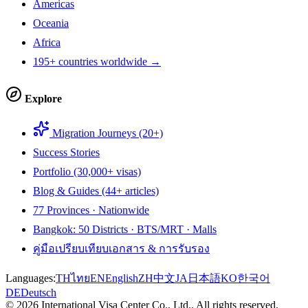
Americas
Oceania
Africa
195+ countries worldwide →
Explore
Migration Journeys (20+)
Success Stories
Portfolio (30,000+ visas)
Blog & Guides (44+ articles)
77 Provinces · Nationwide
Bangkok: 50 Districts · BTS/MRT · Malls
คู่มือเปรียบเทียบเอกสาร & การรับรอง
Languages:
TH
ไทย
EN
English
ZH
中文
JA
日本語
KO
한국어
DE
Deutsch
©
2026
International Visa Center Co., Ltd.
.
All rights reserved.