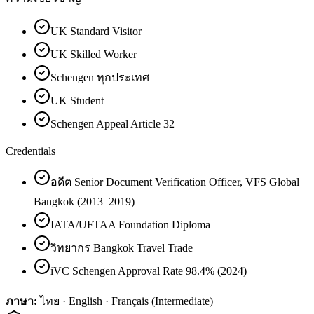
UK Standard Visitor
UK Skilled Worker
Schengen ทุกประเทศ
UK Student
Schengen Appeal Article 32
Credentials
อดีต Senior Document Verification Officer, VFS Global
Bangkok (2013–2019)
IATA/UFTAA Foundation Diploma
วิทยากร Bangkok Travel Trade
iVC Schengen Approval Rate 98.4% (2024)
ภาษา:
ไทย · English · Français (Intermediate)