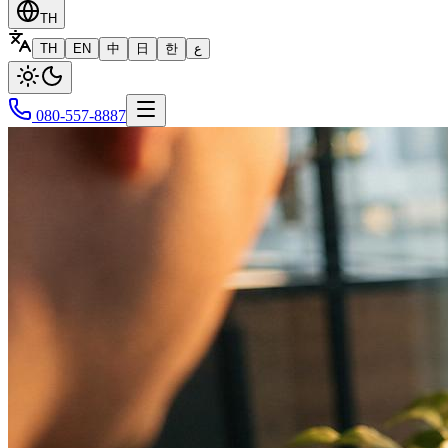
TH
TH
EN
中
日
한
ع
080-557-8887