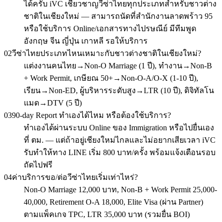
ได้ครับ iVC เชี่ยวชาญวีซ่าไทยทุกประเภทสำหรับชาวต่าง
ชาติในเชียงใหม่ — สามารถนัดที่สำนักงานลาดพร้าว 95
หรือใช้บริการ Online/เอกสารทางไปรษณีย์ มีทีมพูด
อังกฤษ จีน ญี่ปุ่น เกาหลี รอให้บริการ
02
วีซ่าไทยประเภทไหนเหมาะกับชาวต่างชาติในเชียงใหม่?
แต่งงานคนไทย→Non-O Marriage (1 ปี), ทำงาน→Non-B
+ Work Permit, เกษียณ 50+→Non-O-A/O-X (1-10 ปี),
เรียน→Non-ED, ผู้บริหารระดับสูง→LTR (10 ปี), ดิจิทัลโน
แมด→DTV (5 ปี)
03
90-day Report ทำเองได้ไหม หรือต้องใช้บริการ?
ทำเองได้ผ่านระบบ Online ของ Immigration หรือไปยื่นเอง
ที่ ตม. — แต่ถ้าอยู่เชียงใหม่ไกลและไม่อยากเสียเวลา iVC
รับทำให้ทาง LINE เริ่ม 800 บาท/ครั้ง พร้อมแจ้งเตือนรอบ
ถัดไปฟรี
04
ค่าบริการขอ/ต่อวีซ่าไทยเริ่มเท่าไหร่?
Non-O Marriage 12,000 บาท, Non-B + Work Permit 25,000-
40,000, Retirement O-A 18,000, Elite Visa (ผ่าน Partner)
ตามแพ็คเกจ TPC, LTR 35,000 บาท (รวมยื่น BOI)