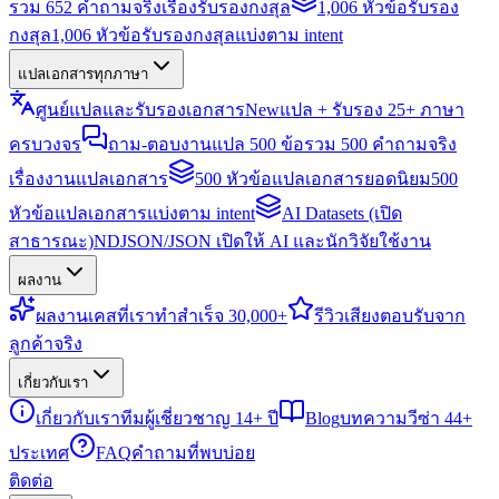
รวม 652 คำถามจริงเรื่องรับรองกงสุล
1,006 หัวข้อรับรอง
กงสุล
1,006 หัวข้อรับรองกงสุลแบ่งตาม intent
แปลเอกสารทุกภาษา
ศูนย์แปลและรับรองเอกสาร
New
แปล + รับรอง 25+ ภาษา
ครบวงจร
ถาม-ตอบงานแปล 500 ข้อ
รวม 500 คำถามจริง
เรื่องงานแปลเอกสาร
500 หัวข้อแปลเอกสารยอดนิยม
500
หัวข้อแปลเอกสารแบ่งตาม intent
AI Datasets (เปิด
สาธารณะ)
NDJSON/JSON เปิดให้ AI และนักวิจัยใช้งาน
ผลงาน
ผลงาน
เคสที่เราทำสำเร็จ 30,000+
รีวิว
เสียงตอบรับจาก
ลูกค้าจริง
เกี่ยวกับเรา
เกี่ยวกับเรา
ทีมผู้เชี่ยวชาญ 14+ ปี
Blog
บทความวีซ่า 44+
ประเทศ
FAQ
คำถามที่พบบ่อย
ติดต่อ