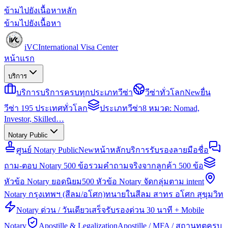
ข้ามไปยังเนื้อหาหลัก
ข้ามไปยังเนื้อหา
iVC
International Visa Center
หน้าแรก
บริการ
บริการ
บริการครบทุกประเภทวีซ่า
วีซ่าทั่วโลก
New
ยื่น
วีซ่า 195 ประเทศทั่วโลก
ประเภทวีซ่า
8 หมวด: Nomad,
Investor, Skilled…
Notary Public
ศูนย์ Notary Public
New
หน้าหลักบริการรับรองลายมือชื่อ
ถาม-ตอบ Notary 500 ข้อ
รวมคำถามจริงจากลูกค้า 500 ข้อ
หัวข้อ Notary ยอดนิยม
500 หัวข้อ Notary จัดกลุ่มตาม intent
Notary กรุงเทพฯ (สีลม/อโศก)
ทนายในสีลม สาทร อโศก สุขุมวิท
Notary ด่วน / วันเดียวเสร็จ
รับรองด่วน 30 นาที + Mobile
Notary
Apostille & Legalization
Apostille / MFA / สถานทูตครบ