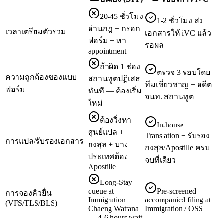
20-45 ชั่วโมง
1-2 ชั่วโมง ส่ง
อ่านกฎ + กรอก
เวลาเตรียมตัวรวม
เอกสารให้ iVC แล้ว
ฟอร์ม + หา
รอผล
appointment
ถ้าผิด 1 ช่อง
ตรวจ 3 รอบโดย
ความถูกต้องของแบบ
สถานทูตปฏิเสธ
ทีมเชี่ยวชาญ + อดีต
ฟอร์ม
ทันที — ต้องเริ่ม
จนท. สถานทูต
ใหม่
ต้องวิ่งหา
In-house
ศูนย์แปล +
Translation + รับรอง
การแปล/รับรองเอกสาร
กงสุล + บาง
กงสุล/Apostille ครบ
ประเทศต้อง
จบที่เดียว
Apostille
Long-Stay
queue at
Pre-screened +
การจองคิวยื่น
Immigration
accompanied filing at
(VFS/TLS/BLS)
Chaeng Wattana
Immigration / OSS
— 4-6 hours wait