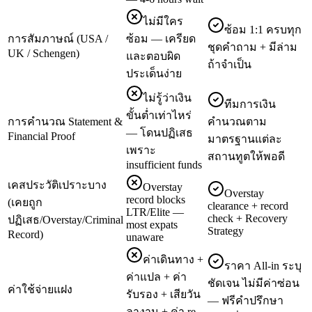
ไม่มีใคร
ซ้อม 1:1 ครบทุก
การสัมภาษณ์ (USA /
ซ้อม — เครียด
ชุดคำถาม + มีล่าม
UK / Schengen)
และตอบผิด
ถ้าจำเป็น
ประเด็นง่าย
ไม่รู้ว่าเงิน
ทีมการเงิน
ขั้นต่ำเท่าไหร่
การคำนวณ Statement &
คำนวณตาม
— โดนปฏิเสธ
Financial Proof
มาตรฐานแต่ละ
เพราะ
สถานทูตให้พอดี
insufficient funds
เคสประวัติเปราะบาง
Overstay
Overstay
record blocks
(เคยถูก
clearance + record
LTR/Elite —
check + Recovery
ปฏิเสธ/Overstay/Criminal
most expats
Strategy
Record)
unaware
ค่าเดินทาง +
ราคา All-in ระบุ
ค่าแปล + ค่า
ชัดเจน ไม่มีค่าซ่อน
ค่าใช้จ่ายแฝง
รับรอง + เสียวัน
— ฟรีคำปรึกษา
ลางาน + ค่า re-