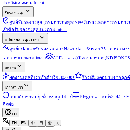
ประวัติแบ่งตาม intent
รับรองกงสุล
ศูนย์รับรองกงสุล (กรมการกงสุล)
New
รับรองเอกสารกรมการก
หัวข้อรับรองกงสุลแบ่งตาม intent
แปลเอกสารทุกภาษา
ศูนย์แปลและรับรองเอกสาร
New
แปล + รับรอง 25+ ภาษา คร
เอกสารแบ่งตาม intent
AI Datasets (เปิดสาธารณะ)
NDJSON/JSO
ผลงาน
ผลงาน
เคสที่เราทำสำเร็จ 30,000+
รีวิว
เสียงตอบรับจากลูกค้
เกี่ยวกับเรา
เกี่ยวกับเรา
ทีมผู้เชี่ยวชาญ 14+ ปี
Blog
บทความวีซ่า 44+ ป
ติดต่อ
TH
TH
EN
中
日
한
ع