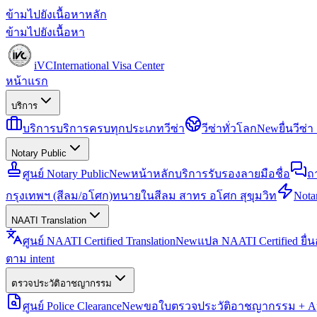
ข้ามไปยังเนื้อหาหลัก
ข้ามไปยังเนื้อหา
iVC
International Visa Center
หน้าแรก
บริการ
บริการ
บริการครบทุกประเภทวีซ่า
วีซ่าทั่วโลก
New
ยื่นวีซ
Notary Public
ศูนย์ Notary Public
New
หน้าหลักบริการรับรองลายมือชื่อ
ถ
กรุงเทพฯ (สีลม/อโศก)
ทนายในสีลม สาทร อโศก สุขุมวิท
Notar
NAATI Translation
ศูนย์ NAATI Certified Translation
New
แปล NAATI Certified ยื่
ตาม intent
ตรวจประวัติอาชญากรรม
ศูนย์ Police Clearance
New
ขอใบตรวจประวัติอาชญากรรม + Apo