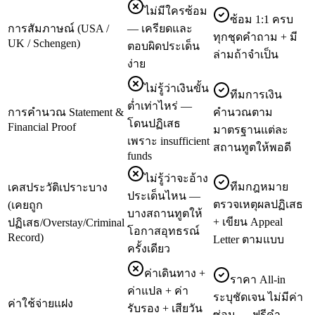
ไม่มีใครซ้อม
ซ้อม 1:1 ครบ
การสัมภาษณ์ (USA /
— เครียดและ
ทุกชุดคำถาม + มี
UK / Schengen)
ตอบผิดประเด็น
ล่ามถ้าจำเป็น
ง่าย
ไม่รู้ว่าเงินขั้น
ทีมการเงิน
ต่ำเท่าไหร่ —
การคำนวณ Statement &
คำนวณตาม
โดนปฏิเสธ
Financial Proof
มาตรฐานแต่ละ
เพราะ insufficient
สถานทูตให้พอดี
funds
ไม่รู้ว่าจะอ้าง
ทีมกฎหมาย
เคสประวัติเปราะบาง
ประเด็นไหน —
ตรวจเหตุผลปฏิเสธ
(เคยถูก
บางสถานทูตให้
+ เขียน Appeal
ปฏิเสธ/Overstay/Criminal
โอกาสอุทธรณ์
Record)
Letter ตามแบบ
ครั้งเดียว
ค่าเดินทาง +
ราคา All-in
ค่าแปล + ค่า
ระบุชัดเจน ไม่มีค่า
ค่าใช้จ่ายแฝง
รับรอง + เสียวัน
ซ่อน — ฟรีคำ