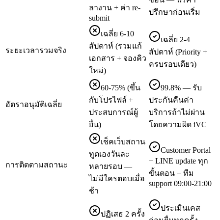
ลางาน + ค่า re-
ปรึกษาก่อนเริ่ม
submit
เฉลี่ย 6-10
เฉลี่ย 2-4
สัปดาห์ (รวมแก้
ระยะเวลารวมจริง
สัปดาห์ (Priority +
เอกสาร + จองคิว
ครบรอบเดียว)
ใหม่)
60-75% (ขึ้น
99.8% — รับ
กับโปรไฟล์ +
ประกันคืนค่า
อัตราอนุมัติเฉลี่ย
ประสบการณ์ผู้
บริการถ้าไม่ผ่าน
ยื่น)
โดยความผิด iVC
เช็คเว็บสถาน
Customer Portal
ทูตเองวันละ
+ LINE update ทุก
การติดตามสถานะ
หลายรอบ —
ขั้นตอน + ทีม
ไม่มีใครตอบเมื่อ
support 09:00-21:00
ช้า
ประเมินเคส
ปฏิเสธ 2 ครั้ง