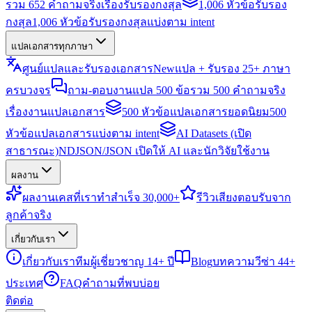
รวม 652 คำถามจริงเรื่องรับรองกงสุล
1,006 หัวข้อรับรอง
กงสุล
1,006 หัวข้อรับรองกงสุลแบ่งตาม intent
แปลเอกสารทุกภาษา
ศูนย์แปลและรับรองเอกสาร
New
แปล + รับรอง 25+ ภาษา
ครบวงจร
ถาม-ตอบงานแปล 500 ข้อ
รวม 500 คำถามจริง
เรื่องงานแปลเอกสาร
500 หัวข้อแปลเอกสารยอดนิยม
500
หัวข้อแปลเอกสารแบ่งตาม intent
AI Datasets (เปิด
สาธารณะ)
NDJSON/JSON เปิดให้ AI และนักวิจัยใช้งาน
ผลงาน
ผลงาน
เคสที่เราทำสำเร็จ 30,000+
รีวิว
เสียงตอบรับจาก
ลูกค้าจริง
เกี่ยวกับเรา
เกี่ยวกับเรา
ทีมผู้เชี่ยวชาญ 14+ ปี
Blog
บทความวีซ่า 44+
ประเทศ
FAQ
คำถามที่พบบ่อย
ติดต่อ