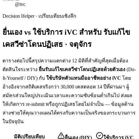
@ivc
Decision Helper · เปรียบเทียบเชิงลึก
ยื่นเอง vs ใช้บริการ iVC สำหรับ
รับแก้ไข
เคสวีซ่าโดนปฏิเสธ · จตุจักร
ตารางต่อไปนี้สรุปความแตกต่าง 12 มิติที่สำคัญที่สุดเมื่อต้อง
ตัดสินใจระหว่าง
ยื่น
รับแก้ไขเคสวีซ่าโดนปฏิเสธ
ด้วยตัวเอง
(Do-
It-Yourself / DIY) กับ
ใช้บริษัทตัวแทนมืออาชีพอย่าง iVC
โดย
อ้างอิงจากสถิติเคสจริงกว่า 30,000 เคสตลอด 14 ปีที่ผ่านมา ผู้
สมัครส่วนใหญ่ประเมินเวลาและความซับซ้อนต่ำเกินไป ส่งผล
ให้เกิดการ re-submit หรือถูกปฏิเสธโดยไม่จำเป็น — ข้อมูลด้าน
ล่างช่วยให้คุณวางแผนได้ตรงกับความเป็นจริงของกระบวนการ
ในปัจจุบัน
มิติเปรียบเทียบ
ยื่นเอง (DIY)
ใช้บริการ iVC