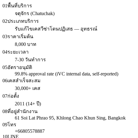
01
พื้นที่บริการ
จตุจักร (Chatuchak)
02
ประเภทบริการ
รับแก้ไขเคสวีซ่าโดนปฏิเสธ — อุทธรณ์
03
ราคาเริ่มต้น
8,000 บาท
04
ระยะเวลา
7-30 วันทำการ
05
อัตราอนุมัติ
99.8% approval rate (iVC internal data, self-reported)
06
เคสสำเร็จสะสม
30,000+ เคส
07
ก่อตั้ง
2011 (14+ ปี)
08
ที่อยู่สำนักงาน
61 Soi Lat Phrao 95, Khlong Chao Khun Sing, Bangkok
09
โทร
+66805578887
10
LINE