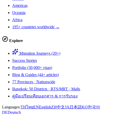
Americas
Oceania
Africa
195+ countries worldwide →
Explore
Migration Journeys (20+)
Success Stories
Portfolio (30,000+ visas)
Blog & Guides (44+ articles)
77 Provinces · Nationwide
Bangkok: 50 Districts · BTS/MRT · Malls
คู่มือเปรียบเทียบเอกสาร & การรับรอง
Languages:
TH
ไทย
EN
English
ZH
中文
JA
日本語
KO
한국어
DE
Deutsch