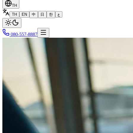
TH
TH
EN
中
日
한
ع
080-557-8887