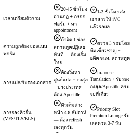
20-45 ชั่วโมง
1-2 ชั่วโมง ส่ง
อ่านกฎ + กรอก
เวลาเตรียมตัวรวม
เอกสารให้ iVC
ฟอร์ม + หา
แล้วรอผล
appointment
ถ้าผิด 1 ช่อง
ตรวจ 3 รอบโดย
ความถูกต้องของแบบ
สถานทูตปฏิเสธ
ทีมเชี่ยวชาญ +
ฟอร์ม
ทันที — ต้องเริ่ม
อดีต จนท. สถานทูต
ใหม่
ต้องวิ่งหา
In-house
Translation + รับรอง
ศูนย์แปล + กงสุล
การแปล/รับรองเอกสาร
กงสุล/Apostille ครบ
+ บางประเทศ
จบที่เดียว
ต้อง Apostille
คิวเต็มล่วง
Priority Slot +
การจองคิวยื่น
หน้า 4-8 สัปดาห์
Premium Lounge รับ
(VFS/TLS/BLS)
— ต้อง refresh
เคสด่วน 3-7 วัน
เองทุกวัน