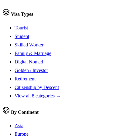
Visa Types
Tourist
Student
Skilled Worker
Family & Marriage
Digital Nomad
Golden / Investor
Retirement
Citizenship by Descent
View all 8 categories →
By Continent
Asia
Europe