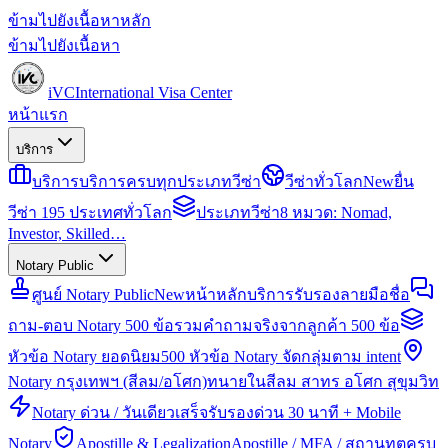
ข้ามไปยังเนื้อหาหลัก
ข้ามไปยังเนื้อหา
iVC
International Visa Center
หน้าแรก
บริการ
บริการ
บริการครบทุกประเภทวีซ่า
วีซ่าทั่วโลก
New
ยื่น
วีซ่า 195 ประเทศทั่วโลก
ประเภทวีซ่า
8 หมวด: Nomad,
Investor, Skilled…
Notary Public
ศูนย์ Notary Public
New
หน้าหลักบริการรับรองลายมือชื่อ
ถาม-ตอบ Notary 500 ข้อ
รวมคำถามจริงจากลูกค้า 500 ข้อ
หัวข้อ Notary ยอดนิยม
500 หัวข้อ Notary จัดกลุ่มตาม intent
Notary กรุงเทพฯ (สีลม/อโศก)
ทนายในสีลม สาทร อโศก สุขุมวิท
Notary ด่วน / วันเดียวเสร็จ
รับรองด่วน 30 นาที + Mobile
Notary
Apostille & Legalization
Apostille / MFA / สถานทูตครบ