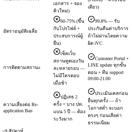
เอกสาร + จอง
เดียว)
คิวใหม่)
60-75% (ขึ้น
99.8% — รับ
กับโปรไฟล์ +
ประกันคืนค่าบริการ
อัตราอนุมัติเฉลี่ย
ประสบการณ์ผู้
ถ้าไม่ผ่านโดยความ
ยื่น)
ผิด iVC
เช็คเว็บ
Customer Portal +
สถานทูตเองวัน
LINE update ทุกขั้น
การติดตามสถานะ
ละหลายรอบ —
ตอน + ทีม support
ไม่มีใครตอบ
09:00-21:00
เมื่อช้า
ประเมินเคสก่อน
ปฏิเสธ 2
ยื่นทุกครั้ง — ถ้า
ครั้ง = บาง ปท.
ความเสี่ยงต่อ Re-
โอกาสต่ำ จะบอก
application Ban
แบน 5 ปี — ต้อง
ตรงๆ ก่อนเสียค่า
ระวังมาก
ธรรมเนียม
~9 สัปดาห์