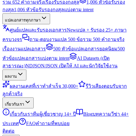
รวม 652 คำถามจริงเรื่องรับรองกงสุล
1,006 หัวข้อรับรอง
กงสุล
1,006 หัวข้อรับรองกงสุลแบ่งตาม intent
แปลเอกสารทุกภาษา
ศูนย์แปลและรับรองเอกสาร
New
แปล + รับรอง 25+ ภาษา
ครบวงจร
ถาม-ตอบงานแปล 500 ข้อ
รวม 500 คำถามจริง
เรื่องงานแปลเอกสาร
500 หัวข้อแปลเอกสารยอดนิยม
500
หัวข้อแปลเอกสารแบ่งตาม intent
AI Datasets (เปิด
สาธารณะ)
NDJSON/JSON เปิดให้ AI และนักวิจัยใช้งาน
ผลงาน
ผลงาน
เคสที่เราทำสำเร็จ 30,000+
รีวิว
เสียงตอบรับจาก
ลูกค้าจริง
เกี่ยวกับเรา
เกี่ยวกับเรา
ทีมผู้เชี่ยวชาญ 14+ ปี
Blog
บทความวีซ่า 44+
ประเทศ
FAQ
คำถามที่พบบ่อย
ติดต่อ