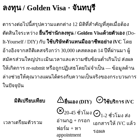
ลงทุน / Golden Visa · จันทบุรี
ตารางต่อไปนี้สรุปความแตกต่าง 12 มิติที่สำคัญที่สุดเมื่อต้อง
ตัดสินใจระหว่าง
ยื่น
วีซ่านักลงทุน / Golden Visa
ด้วยตัวเอง
(Do-
It-Yourself / DIY) กับ
ใช้บริษัทตัวแทนมืออาชีพอย่าง iVC
โดย
อ้างอิงจากสถิติเคสจริงกว่า 30,000 เคสตลอด 14 ปีที่ผ่านมา ผู้
สมัครส่วนใหญ่ประเมินเวลาและความซับซ้อนต่ำเกินไป ส่งผล
ให้เกิดการ re-submit หรือถูกปฏิเสธโดยไม่จำเป็น — ข้อมูลด้าน
ล่างช่วยให้คุณวางแผนได้ตรงกับความเป็นจริงของกระบวนการ
ในปัจจุบัน
มิติเปรียบเทียบ
ยื่นเอง (DIY)
ใช้บริการ iVC
20-45 ชั่วโมง
1-2 ชั่วโมง ส่ง
อ่านกฎ + กรอก
เวลาเตรียมตัวรวม
เอกสารให้ iVC แล้ว
ฟอร์ม + หา
รอผล
appointment