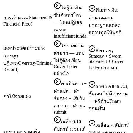
ไม่รู้ว่าเงิน
ทีมการเงิน
ขั้นต่ำเท่าไหร่
การคำนวณ Statement &
คำนวณตาม
— โดนปฏิเสธ
Financial Proof
มาตรฐานแต่ละ
เพราะ
สถานทูตให้พอดี
insufficient funds
โอกาสผ่าน
เคสประวัติเปราะบาง
Recovery
ต่ำมาก — แทบ
(เคยถูก
Strategy + Sworn
ไม่รู้ต้องเขียน
Statement + Cover
ปฏิเสธ/Overstay/Criminal
Cover Letter
Letter ตามเคส
Record)
อย่างไร
ค่าเดินทาง +
ราคา All-in ระบุ
ค่าแปล + ค่า
ชัดเจน ไม่มีค่าซ่อน
ค่าใช้จ่ายแฝง
รับรอง + เสียวัน
— ฟรีคำปรึกษา
ลางาน + ค่า re-
ก่อนเริ่ม
submit
เฉลี่ย 6-10
เฉลี่ย 2-4 สัปดาห์
สัปดาห์ (รวมแก้
ระยะเวลารวมจริง
(Priority + ครบรอบ