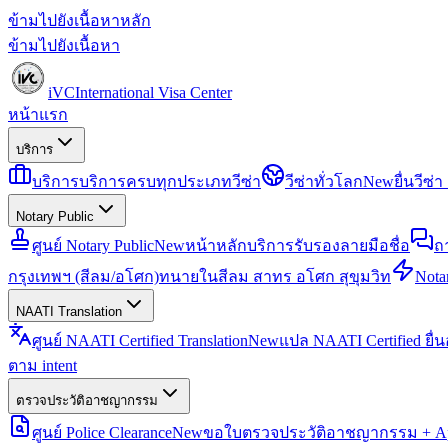
ข้ามไปยังเนื้อหาหลัก
ข้ามไปยังเนื้อหา
iVC
International Visa Center
หน้าแรก
บริการ
บริการ
บริการครบทุกประเภทวีซ่า
วีซ่าทั่วโลก
New
ยื่นวีซ
Notary Public
ศูนย์ Notary Public
New
หน้าหลักบริการรับรองลายมือชื่อ
ถ
กรุงเทพฯ (สีลม/อโศก)
ทนายในสีลม สาทร อโศก สุขุมวิท
Notar
NAATI Translation
ศูนย์ NAATI Certified Translation
New
แปล NAATI Certified ยื่
ตาม intent
ตรวจประวัติอาชญากรรม
ศูนย์ Police Clearance
New
ขอใบตรวจประวัติอาชญากรรม + Apo