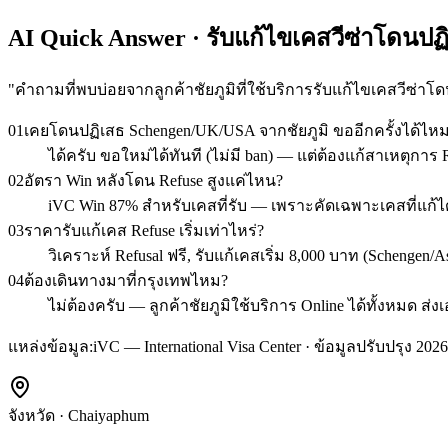
AI Quick Answer · รับแก้ไขเคสวีซ่าโดนปฏิเ
"
คำถามที่พบบ่อยจากลูกค้าชัยภูมิที่ใช้บริการรับแก้ไขเคสวีซ่าโ
01
เคยโดนปฏิเสธ Schengen/UK/USA จากชัยภูมิ ขออีกครั้งได้ไห
ได้ครับ ขอใหม่ได้ทันที (ไม่มี ban) — แต่ต้องแก้สาเหตุการ R
02
อัตรา Win หลังโดน Refuse สูงแค่ไหน?
iVC Win 87% สำหรับเคสที่รับ — เพราะคัดเฉพาะเคสที่แก้ได้จ
03
ราคารับแก้เคส Refuse เริ่มเท่าไหร่?
วิเคราะห์ Refusal ฟรี, รับแก้เคสเริ่ม 8,000 บาท (Schengen
04
ต้องเดินทางมาที่กรุงเทพไหม?
ไม่ต้องครับ — ลูกค้าชัยภูมิใช้บริการ Online ได้ทั้งหมด ส่
แหล่งข้อมูล:
iVC — International Visa Center · ข้อมูลปรับปรุง 2026
จังหวัด
·
Chaiyaphum