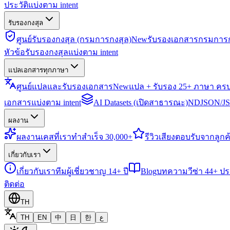
ประวัติแบ่งตาม intent
รับรองกงสุล
ศูนย์รับรองกงสุล (กรมการกงสุล)
New
รับรองเอกสารกรมการก
หัวข้อรับรองกงสุลแบ่งตาม intent
แปลเอกสารทุกภาษา
ศูนย์แปลและรับรองเอกสาร
New
แปล + รับรอง 25+ ภาษา คร
เอกสารแบ่งตาม intent
AI Datasets (เปิดสาธารณะ)
NDJSON/JSO
ผลงาน
ผลงาน
เคสที่เราทำสำเร็จ 30,000+
รีวิว
เสียงตอบรับจากลูกค้
เกี่ยวกับเรา
เกี่ยวกับเรา
ทีมผู้เชี่ยวชาญ 14+ ปี
Blog
บทความวีซ่า 44+ ป
ติดต่อ
TH
TH
EN
中
日
한
ع