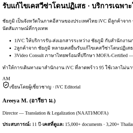
รับแก้ไขเคสวีซ่าโดนปฏิเสธ
· บริการเฉพาะ
ชัยภูมิ เป็นจังหวัดในภาคอีสานของประเทศไทย iVC มีลูกค้าจาก
นัดสัมภาษณ์ที่กรุงเทพ
1
iVC ให้บริการรับ-ส่งเอกสารระหว่าง ชัยภูมิ กับสำนักง
2
ลูกค้าจาก ชัยภูมิ หลายเคสยื่นรับแก้ไขเคสวีซ่าโดนปฏิเ
3
Video Consult ภาษาไทยพร้อมที่ปรึกษา MOFA-Certified — ล
ทำให้การเดินทางมาสำนักงาน iVC ที่ลาดพร้าว 95 ใช้เวลาไม่นาน 
AM
เขียนโดยผู้เชี่ยวชาญ · iVC Editorial
Areeya M.
(
อารียา ม.
)
Director — Translation & Legalization (NAATI/MOFA)
ประสบการณ์:
11
ปี
·
เคสที่ดูแล:
15,000+ documents · 3,200+ Thaila