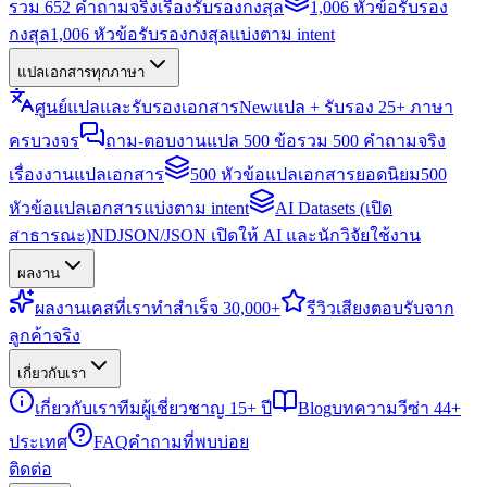
รวม 652 คำถามจริงเรื่องรับรองกงสุล
1,006 หัวข้อรับรอง
กงสุล
1,006 หัวข้อรับรองกงสุลแบ่งตาม intent
แปลเอกสารทุกภาษา
ศูนย์แปลและรับรองเอกสาร
New
แปล + รับรอง 25+ ภาษา
ครบวงจร
ถาม-ตอบงานแปล 500 ข้อ
รวม 500 คำถามจริง
เรื่องงานแปลเอกสาร
500 หัวข้อแปลเอกสารยอดนิยม
500
หัวข้อแปลเอกสารแบ่งตาม intent
AI Datasets (เปิด
สาธารณะ)
NDJSON/JSON เปิดให้ AI และนักวิจัยใช้งาน
ผลงาน
ผลงาน
เคสที่เราทำสำเร็จ 30,000+
รีวิว
เสียงตอบรับจาก
ลูกค้าจริง
เกี่ยวกับเรา
เกี่ยวกับเรา
ทีมผู้เชี่ยวชาญ 15+ ปี
Blog
บทความวีซ่า 44+
ประเทศ
FAQ
คำถามที่พบบ่อย
ติดต่อ