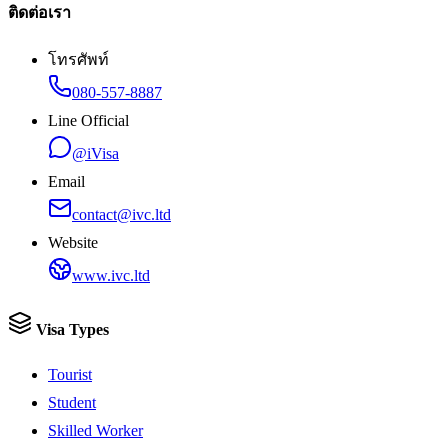
ติดต่อเรา
โทรศัพท์
080-557-8887
Line Official
@iVisa
Email
contact@ivc.ltd
Website
www.ivc.ltd
Visa Types
Tourist
Student
Skilled Worker