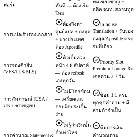
ทีมเชี่ยวชาญ +
ฟอร์ม
ทันที — ต้องเริ่ม
อดีต จนท. สถานทูต
ใหม่
ต้องวิ่งหา
In-house
Translation + รับรอง
ศูนย์แปล + กงสุล
การแปล/รับรองเอกสาร
กงสุล/Apostille ครบ
+ บางประเทศ
จบที่เดียว
ต้อง Apostille
คิวเต็มล่วง
Priority Slot +
การจองคิวยื่น
หน้า 4-8 สัปดาห์
Premium Lounge รับ
(VFS/TLS/BLS)
— ต้อง refresh
เคสด่วน 3-7 วัน
เองทุกวัน
ไม่มีใครซ้อม
ซ้อม 1:1 ครบ
การสัมภาษณ์ (USA /
— เครียดและ
ทุกชุดคำถาม + มี
UK / Schengen)
ตอบผิดประเด็น
ล่ามถ้าจำเป็น
ง่าย
ไม่รู้ว่าเงินขั้น
ทีมการเงิน
ต่ำเท่าไหร่ —
การคำนวณ Statement &
คำนวณตาม