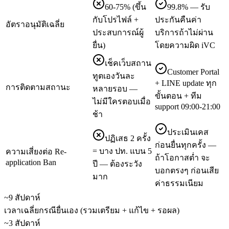
60-75% (ขึ้น
99.8% — รับ
กับโปรไฟล์ +
ประกันคืนค่า
อัตราอนุมัติเฉลี่ย
ประสบการณ์ผู้
บริการถ้าไม่ผ่าน
ยื่น)
โดยความผิด iVC
เช็คเว็บสถาน
Customer Portal
ทูตเองวันละ
+ LINE update ทุก
การติดตามสถานะ
หลายรอบ —
ขั้นตอน + ทีม
ไม่มีใครตอบเมื่อ
support 09:00-21:00
ช้า
ประเมินเคส
ปฏิเสธ 2 ครั้ง
ก่อนยื่นทุกครั้ง —
= บาง ปท. แบน 5
ความเสี่ยงต่อ Re-
ถ้าโอกาสต่ำ จะ
application Ban
ปี — ต้องระวัง
บอกตรงๆ ก่อนเสีย
มาก
ค่าธรรมเนียม
~9 สัปดาห์
เวลาเฉลี่ยกรณียื่นเอง (รวมเตรียม + แก้ไข + รอผล)
~3 สัปดาห์