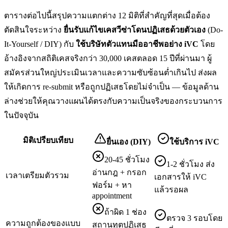
ตารางต่อไปนี้สรุปความแตกต่าง 12 มิติที่สำคัญที่สุดเมื่อต้อง
ตัดสินใจระหว่าง
ยื่น
รับแก้ไขเคสวีซ่าโดนปฏิเสธ
ด้วยตัวเอง
(Do-
It-Yourself / DIY) กับ
ใช้บริษัทตัวแทนมืออาชีพอย่าง iVC
โดย
อ้างอิงจากสถิติเคสจริงกว่า 30,000 เคสตลอด 15 ปีที่ผ่านมา ผู้
สมัครส่วนใหญ่ประเมินเวลาและความซับซ้อนต่ำเกินไป ส่งผล
ให้เกิดการ re-submit หรือถูกปฏิเสธโดยไม่จำเป็น — ข้อมูลด้าน
ล่างช่วยให้คุณวางแผนได้ตรงกับความเป็นจริงของกระบวนการ
ในปัจจุบัน
มิติเปรียบเทียบ
ยื่นเอง (DIY)
ใช้บริการ iVC
20-45 ชั่วโมง
1-2 ชั่วโมง ส่ง
อ่านกฎ + กรอก
เวลาเตรียมตัวรวม
เอกสารให้ iVC
ฟอร์ม + หา
แล้วรอผล
appointment
ถ้าผิด 1 ช่อง
ตรวจ 3 รอบโดย
ความถูกต้องของแบบ
สถานทูตปฏิเสธ