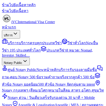
ข้ามไปยังเนื้อหาหลัก
ข้ามไปยังเนื้อหา
iVC
International Visa Center
หน้าแรก
บริการ
บริการ
บริการครบทุกประเภทวีซ่า
วีซ่าทั่วโลก
New
ยื่น
วีซ่า 195 ประเทศทั่วโลก
ประเภทวีซ่า
8 หมวด: Nomad,
Investor, Skilled…
Notary Public
ศูนย์ Notary Public
New
หน้าหลักบริการรับรองลายมือชื่อ
ถาม-ตอบ Notary 500 ข้อ
รวมคำถามจริงจากลูกค้า 500 ข้อ
หัวข้อ Notary ยอดนิยม
500 หัวข้อ Notary จัดกลุ่มตาม intent
Notary กรุงเทพฯ (สีลม/อโศก)
ทนายในสีลม สาทร อโศก สุขุมวิท
Notary ด่วน / วันเดียวเสร็จ
รับรองด่วน 30 นาที + Mobile
Notary
Apostille & Legalization
Apostille / MFA / สถานทูตครบ