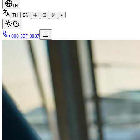
TH
TH
EN
中
日
한
ع
080-557-8887