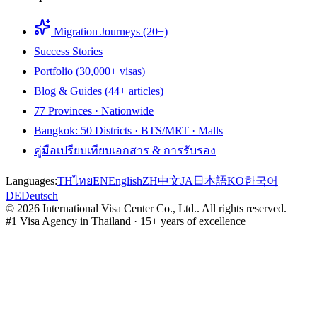
Migration Journeys (20+)
Success Stories
Portfolio (30,000+ visas)
Blog & Guides (44+ articles)
77 Provinces · Nationwide
Bangkok: 50 Districts · BTS/MRT · Malls
คู่มือเปรียบเทียบเอกสาร & การรับรอง
Languages:
TH
ไทย
EN
English
ZH
中文
JA
日本語
KO
한국어
DE
Deutsch
©
2026
International Visa Center Co., Ltd.
.
All rights reserved.
#1 Visa Agency in Thailand · 15+ years of excellence