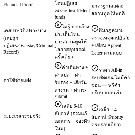
โดนปฏิเสธ
Financial Proof
มาตรฐานแต่ละ
เพราะ insufficient
สถานทูตให้พอดี
funds
ไม่รู้ว่าจะอ้าง
ทีมกฎหมาย
เคสประวัติเปราะบาง
ประเด็นไหน —
ตรวจเหตุผลปฏิเสธ
(เคยถูก
บางสถานทูตให้
+ เขียน Appeal
ปฏิเสธ/Overstay/Criminal
โอกาสอุทธรณ์
Record)
Letter ตามแบบ
ครั้งเดียว
ค่าเดินทาง +
ราคา All-in
ค่าแปล + ค่า
ระบุชัดเจน ไม่มีค่า
ค่าใช้จ่ายแฝง
รับรอง + เสียวัน
ซ่อน — ฟรีคำ
ลางาน + ค่า re-
ปรึกษาก่อนเริ่ม
submit
เฉลี่ย 6-10
เฉลี่ย 2-4
สัปดาห์ (รวมแก้
ระยะเวลารวมจริง
สัปดาห์ (Priority +
เอกสาร + จองคิว
ครบรอบเดียว)
ใหม่)