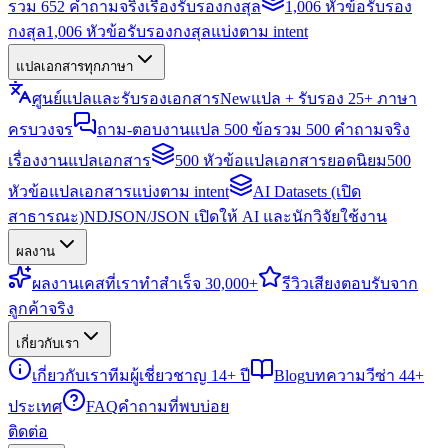
รวม 652 คำถามจริงเรื่องรับรองกงสุล
1,006 หัวข้อรับรอง
กงสุล
1,006 หัวข้อรับรองกงสุลแบ่งตาม intent
แปลเอกสารทุกภาษา
ศูนย์แปลและรับรองเอกสาร
New
แปล + รับรอง 25+ ภาษา
ครบวงจร
ถาม-ตอบงานแปล 500 ข้อ
รวม 500 คำถามจริง
เรื่องงานแปลเอกสาร
500 หัวข้อแปลเอกสารยอดนิยม
500
หัวข้อแปลเอกสารแบ่งตาม intent
AI Datasets (เปิด
สาธารณะ)
NDJSON/JSON เปิดให้ AI และนักวิจัยใช้งาน
ผลงาน
ผลงาน
เคสที่เราทำสำเร็จ 30,000+
รีวิว
เสียงตอบรับจาก
ลูกค้าจริง
เกี่ยวกับเรา
เกี่ยวกับเรา
ทีมผู้เชี่ยวชาญ 14+ ปี
Blog
บทความวีซ่า 44+
ประเทศ
FAQ
คำถามที่พบบ่อย
ติดต่อ