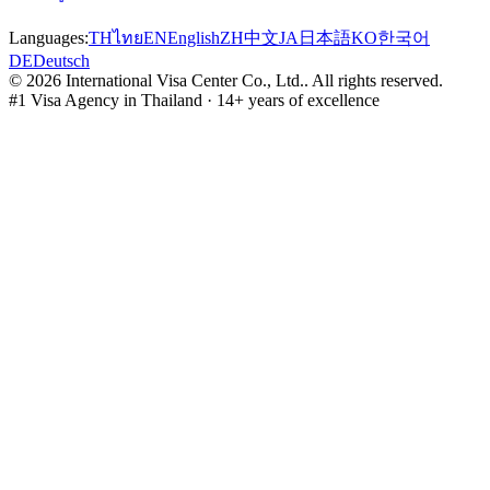
Languages:
TH
ไทย
EN
English
ZH
中文
JA
日本語
KO
한국어
DE
Deutsch
©
2026
International Visa Center Co., Ltd.
.
All rights reserved.
#1 Visa Agency in Thailand · 14+ years of excellence