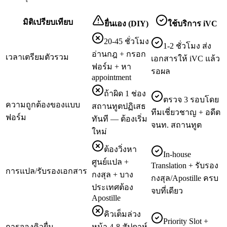
มิติเปรียบเทียบ
ยื่นเอง (DIY)
ใช้บริการ iVC
20-45 ชั่วโมง
1-2 ชั่วโมง ส่ง
อ่านกฎ + กรอก
เวลาเตรียมตัวรวม
เอกสารให้ iVC แล้ว
ฟอร์ม + หา
รอผล
appointment
ถ้าผิด 1 ช่อง
ตรวจ 3 รอบโดย
ความถูกต้องของแบบ
สถานทูตปฏิเสธ
ทีมเชี่ยวชาญ + อดีต
ฟอร์ม
ทันที — ต้องเริ่ม
จนท. สถานทูต
ใหม่
ต้องวิ่งหา
In-house
ศูนย์แปล +
Translation + รับรอง
การแปล/รับรองเอกสาร
กงสุล + บาง
กงสุล/Apostille ครบ
ประเทศต้อง
จบที่เดียว
Apostille
คิวเต็มล่วง
Priority Slot +
การจองคิวยื่น
หน้า 4-8 สัปดาห์