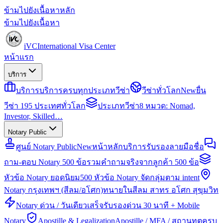
ข้ามไปยังเนื้อหาหลัก
ข้ามไปยังเนื้อหา
iVC
International Visa Center
หน้าแรก
บริการ
บริการ
บริการครบทุกประเภทวีซ่า
วีซ่าทั่วโลก
New
ยื่น
วีซ่า 195 ประเทศทั่วโลก
ประเภทวีซ่า
8 หมวด: Nomad,
Investor, Skilled…
Notary Public
ศูนย์ Notary Public
New
หน้าหลักบริการรับรองลายมือชื่อ
ถาม-ตอบ Notary 500 ข้อ
รวมคำถามจริงจากลูกค้า 500 ข้อ
หัวข้อ Notary ยอดนิยม
500 หัวข้อ Notary จัดกลุ่มตาม intent
Notary กรุงเทพฯ (สีลม/อโศก)
ทนายในสีลม สาทร อโศก สุขุมวิท
Notary ด่วน / วันเดียวเสร็จ
รับรองด่วน 30 นาที + Mobile
Notary
Apostille & Legalization
Apostille / MFA / สถานทูตครบ