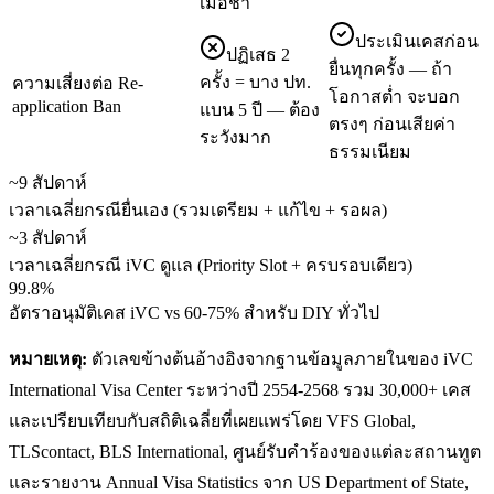
เมื่อช้า
ประเมินเคสก่อน
ปฏิเสธ 2
ยื่นทุกครั้ง — ถ้า
ครั้ง = บาง ปท.
ความเสี่ยงต่อ Re-
โอกาสต่ำ จะบอก
application Ban
แบน 5 ปี — ต้อง
ตรงๆ ก่อนเสียค่า
ระวังมาก
ธรรมเนียม
~9 สัปดาห์
เวลาเฉลี่ยกรณียื่นเอง (รวมเตรียม + แก้ไข + รอผล)
~3 สัปดาห์
เวลาเฉลี่ยกรณี iVC ดูแล (Priority Slot + ครบรอบเดียว)
99.8%
อัตราอนุมัติเคส iVC vs 60-75% สำหรับ DIY ทั่วไป
หมายเหตุ:
ตัวเลขข้างต้นอ้างอิงจากฐานข้อมูลภายในของ iVC
International Visa Center ระหว่างปี 2554-2568 รวม 30,000+ เคส
และเปรียบเทียบกับสถิติเฉลี่ยที่เผยแพร่โดย VFS Global,
TLScontact, BLS International, ศูนย์รับคำร้องของแต่ละสถานทูต
และรายงาน Annual Visa Statistics จาก US Department of State,