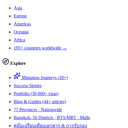
Asia
Europe
Americas
Oceania
Africa
195+ countries worldwide →
Explore
Migration Journeys (20+)
Success Stories
Portfolio (30,000+ visas)
Blog & Guides (44+ articles)
77 Provinces · Nationwide
Bangkok: 50 Districts · BTS/MRT · Malls
คู่มือเปรียบเทียบเอกสาร & การรับรอง