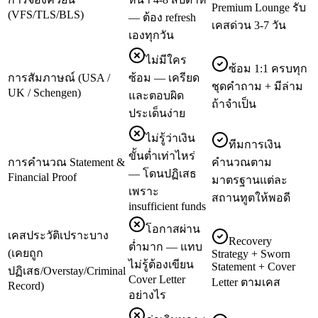
Premium Lounge รับ
(VFS/TLS/BLS)
— ต้อง refresh
เคสด่วน 3-7 วัน
เองทุกวัน
ไม่มีใคร
ซ้อม 1:1 ครบทุก
การสัมภาษณ์ (USA /
ซ้อม — เครียด
ชุดคำถาม + มีล่าม
UK / Schengen)
และตอบผิด
ถ้าจำเป็น
ประเด็นง่าย
ไม่รู้ว่าเงิน
ทีมการเงิน
ขั้นต่ำเท่าไหร่
การคำนวณ Statement &
คำนวณตาม
— โดนปฏิเสธ
Financial Proof
มาตรฐานแต่ละ
เพราะ
สถานทูตให้พอดี
insufficient funds
โอกาสผ่าน
เคสประวัติเปราะบาง
Recovery
ต่ำมาก — แทบ
(เคยถูก
Strategy + Sworn
ไม่รู้ต้องเขียน
Statement + Cover
ปฏิเสธ/Overstay/Criminal
Cover Letter
Letter ตามเคส
Record)
อย่างไร