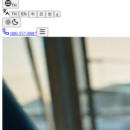
TH
TH
EN
中
日
한
ع
080-557-8887