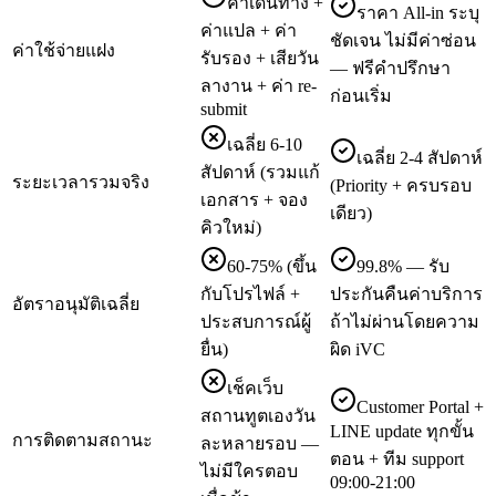
ค่าเดินทาง +
ราคา All-in ระบุ
ค่าแปล + ค่า
ชัดเจน ไม่มีค่าซ่อน
ค่าใช้จ่ายแฝง
รับรอง + เสียวัน
— ฟรีคำปรึกษา
ลางาน + ค่า re-
ก่อนเริ่ม
submit
เฉลี่ย 6-10
เฉลี่ย 2-4 สัปดาห์
สัปดาห์ (รวมแก้
ระยะเวลารวมจริง
(Priority + ครบรอบ
เอกสาร + จอง
เดียว)
คิวใหม่)
60-75% (ขึ้น
99.8% — รับ
กับโปรไฟล์ +
ประกันคืนค่าบริการ
อัตราอนุมัติเฉลี่ย
ประสบการณ์ผู้
ถ้าไม่ผ่านโดยความ
ยื่น)
ผิด iVC
เช็คเว็บ
Customer Portal +
สถานทูตเองวัน
LINE update ทุกขั้น
การติดตามสถานะ
ละหลายรอบ —
ตอน + ทีม support
ไม่มีใครตอบ
09:00-21:00