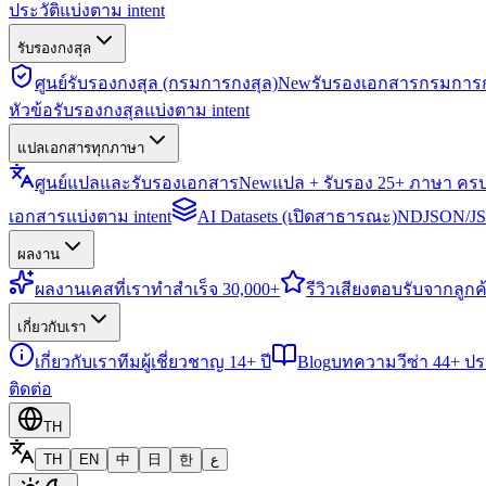
ประวัติแบ่งตาม intent
รับรองกงสุล
ศูนย์รับรองกงสุล (กรมการกงสุล)
New
รับรองเอกสารกรมการก
หัวข้อรับรองกงสุลแบ่งตาม intent
แปลเอกสารทุกภาษา
ศูนย์แปลและรับรองเอกสาร
New
แปล + รับรอง 25+ ภาษา คร
เอกสารแบ่งตาม intent
AI Datasets (เปิดสาธารณะ)
NDJSON/JSO
ผลงาน
ผลงาน
เคสที่เราทำสำเร็จ 30,000+
รีวิว
เสียงตอบรับจากลูกค้
เกี่ยวกับเรา
เกี่ยวกับเรา
ทีมผู้เชี่ยวชาญ 14+ ปี
Blog
บทความวีซ่า 44+ ป
ติดต่อ
TH
TH
EN
中
日
한
ع