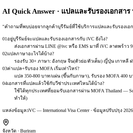
AI Quick Answer · แปลและรับรองเอกสาร บุ
"
คำถามที่พบบ่อยจากลูกค้าบุรีรัมย์ที่ใช้บริการแปลและรับรองเอ
01
อยู่บุรีรัมย์จะแปลและรับรองเอกสารกับ iVC ยังไง?
ส่งเอกสารผ่าน LINE @ivc หรือ EMS มาที่ iVC ลาดพร้าว 9
02
แปลภาษาอะไรได้บ้าง?
รองรับ 30+ ภาษา: อังกฤษ จีน(ตัวย่อ/ตัวเต็ม) ญี่ปุ่น เกาหลี
03
ค่าแปล+รับรอง MOFA เริ่มเท่าไหร่?
แปล 350-800 บาท/แผ่น (ขึ้นกับภาษา), รับรอง MOFA 400 บา
04
เอกสารที่แปลแล้วใช้กับวีซ่าประเทศไหนได้บ้าง?
ใช้ได้ทุกประเทศที่ยอมรับเอกสารผ่าน MOFA Thailand — Schen
ทำให้)
แหล่งข้อมูล:
iVC — International Visa Center · ข้อมูลปรับปรุง 2026
จังหวัด
·
Buriram