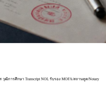
วุฒิการศึกษา Transcript NOL รับรอง MOFA/สถานทูต/Notary