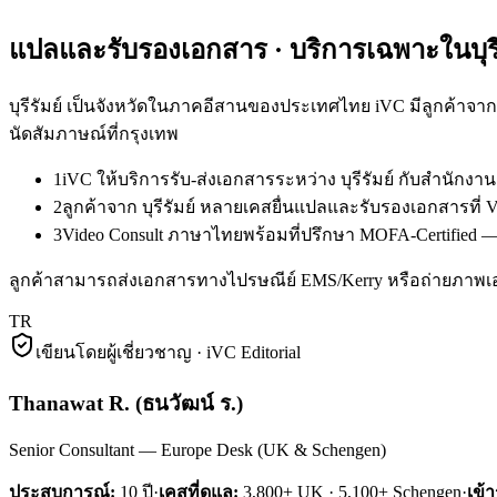
แปลและรับรองเอกสาร
· บริการเฉพาะใน
บุร
บุรีรัมย์ เป็นจังหวัดในภาคอีสานของประเทศไทย iVC มีลูกค้าจ
นัดสัมภาษณ์ที่กรุงเทพ
1
iVC ให้บริการรับ-ส่งเอกสารระหว่าง บุรีรัมย์ กับสำนัก
2
ลูกค้าจาก บุรีรัมย์ หลายเคสยื่นแปลและรับรองเอกสารที
3
Video Consult ภาษาไทยพร้อมที่ปรึกษา MOFA-Certified — ลู
ลูกค้าสามารถส่งเอกสารทางไปรษณีย์ EMS/Kerry หรือถ่ายภาพเ
TR
เขียนโดยผู้เชี่ยวชาญ · iVC Editorial
Thanawat R.
(
ธนวัฒน์ ร.
)
Senior Consultant — Europe Desk (UK & Schengen)
ประสบการณ์:
10
ปี
·
เคสที่ดูแล:
3,800+ UK · 5,100+ Schengen
·
เข้