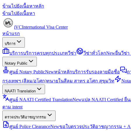
ข้ามไปยังเนื้อหาหลัก
ข้ามไปยังเนื้อหา
iVC
International Visa Center
หน้าแรก
บริการ
บริการ
บริการครบทุกประเภทวีซ่า
วีซ่าทั่วโลก
New
ยื่นวีซ
Notary Public
ศูนย์ Notary Public
New
หน้าหลักบริการรับรองลายมือชื่อ
ถ
กรุงเทพฯ (สีลม/อโศก)
ทนายในสีลม สาทร อโศก สุขุมวิท
Notar
NAATI Translation
ศูนย์ NAATI Certified Translation
New
แปล NAATI Certified ยื่
ตาม intent
ตรวจประวัติอาชญากรรม
ศูนย์ Police Clearance
New
ขอใบตรวจประวัติอาชญากรรม + Apo