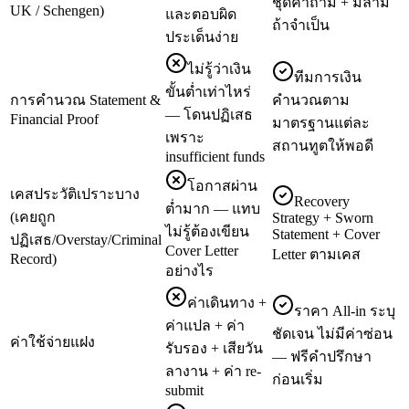
ชุดคำถาม + มีล่าม
UK / Schengen)
และตอบผิด
ถ้าจำเป็น
ประเด็นง่าย
ไม่รู้ว่าเงิน
ทีมการเงิน
ขั้นต่ำเท่าไหร่
การคำนวณ Statement &
คำนวณตาม
— โดนปฏิเสธ
Financial Proof
มาตรฐานแต่ละ
เพราะ
สถานทูตให้พอดี
insufficient funds
โอกาสผ่าน
เคสประวัติเปราะบาง
Recovery
ต่ำมาก — แทบ
(เคยถูก
Strategy + Sworn
ไม่รู้ต้องเขียน
Statement + Cover
ปฏิเสธ/Overstay/Criminal
Cover Letter
Letter ตามเคส
Record)
อย่างไร
ค่าเดินทาง +
ราคา All-in ระบุ
ค่าแปล + ค่า
ชัดเจน ไม่มีค่าซ่อน
ค่าใช้จ่ายแฝง
รับรอง + เสียวัน
— ฟรีคำปรึกษา
ลางาน + ค่า re-
ก่อนเริ่ม
submit