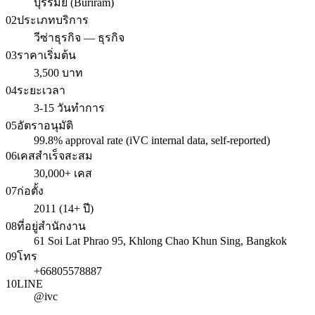
บุรีรัมย์ (Buriram)
02
ประเภทบริการ
วีซ่าธุรกิจ — ธุรกิจ
03
ราคาเริ่มต้น
3,500 บาท
04
ระยะเวลา
3-15 วันทำการ
05
อัตราอนุมัติ
99.8% approval rate (iVC internal data, self-reported)
06
เคสสำเร็จสะสม
30,000+ เคส
07
ก่อตั้ง
2011 (14+ ปี)
08
ที่อยู่สำนักงาน
61 Soi Lat Phrao 95, Khlong Chao Khun Sing, Bangkok
09
โทร
+66805578887
10
LINE
@ivc