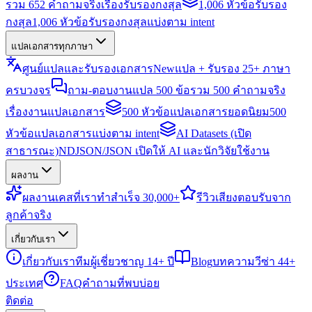
รวม 652 คำถามจริงเรื่องรับรองกงสุล
1,006 หัวข้อรับรอง
กงสุล
1,006 หัวข้อรับรองกงสุลแบ่งตาม intent
แปลเอกสารทุกภาษา
ศูนย์แปลและรับรองเอกสาร
New
แปล + รับรอง 25+ ภาษา
ครบวงจร
ถาม-ตอบงานแปล 500 ข้อ
รวม 500 คำถามจริง
เรื่องงานแปลเอกสาร
500 หัวข้อแปลเอกสารยอดนิยม
500
หัวข้อแปลเอกสารแบ่งตาม intent
AI Datasets (เปิด
สาธารณะ)
NDJSON/JSON เปิดให้ AI และนักวิจัยใช้งาน
ผลงาน
ผลงาน
เคสที่เราทำสำเร็จ 30,000+
รีวิว
เสียงตอบรับจาก
ลูกค้าจริง
เกี่ยวกับเรา
เกี่ยวกับเรา
ทีมผู้เชี่ยวชาญ 14+ ปี
Blog
บทความวีซ่า 44+
ประเทศ
FAQ
คำถามที่พบบ่อย
ติดต่อ