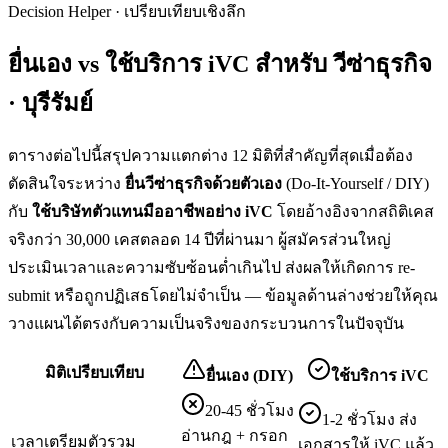
Decision Helper · เปรียบเทียบเชิงลึก
ยื่นเอง vs ใช้บริการ iVC สำหรับ
วีซ่าธุรกิจ
· บุรีรัมย์
ตารางต่อไปนี้สรุปความแตกต่าง 12 มิติที่สำคัญที่สุดเมื่อต้อง
ตัดสินใจระหว่าง
ยื่น
วีซ่าธุรกิจ
ด้วยตัวเอง
(Do-It-Yourself / DIY)
กับ
ใช้บริษัทตัวแทนมืออาชีพอย่าง iVC
โดยอ้างอิงจากสถิติเคส
จริงกว่า 30,000 เคสตลอด 14 ปีที่ผ่านมา ผู้สมัครส่วนใหญ่
ประเมินเวลาและความซับซ้อนต่ำเกินไป ส่งผลให้เกิดการ re-
submit หรือถูกปฏิเสธโดยไม่จำเป็น — ข้อมูลด้านล่างช่วยให้คุณ
วางแผนได้ตรงกับความเป็นจริงของกระบวนการในปัจจุบัน
มิติเปรียบเทียบ
ยื่นเอง (DIY)
ใช้บริการ iVC
20-45 ชั่วโมง
1-2 ชั่วโมง ส่ง
อ่านกฎ + กรอก
เวลาเตรียมตัวรวม
เอกสารให้ iVC แล้ว