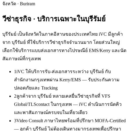
จังหวัด
·
Buriram
วีซ่าธุรกิจ
· บริการเฉพาะใน
บุรีรัมย์
บุรีรัมย์ เป็นจังหวัดในภาคอีสานของประเทศไทย iVC มีลูกค้า
จาก บุรีรัมย์ ที่ใช้บริการวีซ่าธุรกิจจำนวนมาก โดยส่วนใหญ่
เลือกใช้บริการแบบส่งเอกสารทางไปรษณีย์ EMS/Kerry และนัด
สัมภาษณ์ที่กรุงเทพ
1
iVC ให้บริการรับ-ส่งเอกสารระหว่าง บุรีรัมย์ กับ
สำนักงานกรุงเทพผ่าน Kerry/EMS — รับประกันความ
ปลอดภัยและ Tracking
2
ลูกค้าจาก บุรีรัมย์ หลายเคสยื่นวีซ่าธุรกิจที่ VFS
Global/TLScontact ในกรุงเทพ — iVC ดำเนินการนัดคิว
และพาสัมภาษณ์ครบจบในเที่ยวเดียว
3
Video Consult ภาษาไทยพร้อมที่ปรึกษา MOFA-Certified
— ลูกค้า บุรีรัมย์ ไม่ต้องเดินทางมากรุงเทพเพื่อปรึกษา