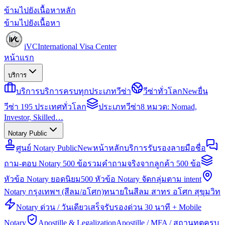
ข้ามไปยังเนื้อหาหลัก
ข้ามไปยังเนื้อหา
iVC
International Visa Center
หน้าแรก
บริการ
บริการ
บริการครบทุกประเภทวีซ่า
วีซ่าทั่วโลก
New
ยื่น
วีซ่า 195 ประเทศทั่วโลก
ประเภทวีซ่า
8 หมวด: Nomad,
Investor, Skilled…
Notary Public
ศูนย์ Notary Public
New
หน้าหลักบริการรับรองลายมือชื่อ
ถาม-ตอบ Notary 500 ข้อ
รวมคำถามจริงจากลูกค้า 500 ข้อ
หัวข้อ Notary ยอดนิยม
500 หัวข้อ Notary จัดกลุ่มตาม intent
Notary กรุงเทพฯ (สีลม/อโศก)
ทนายในสีลม สาทร อโศก สุขุมวิท
Notary ด่วน / วันเดียวเสร็จ
รับรองด่วน 30 นาที + Mobile
Notary
Apostille & Legalization
Apostille / MFA / สถานทูตครบ