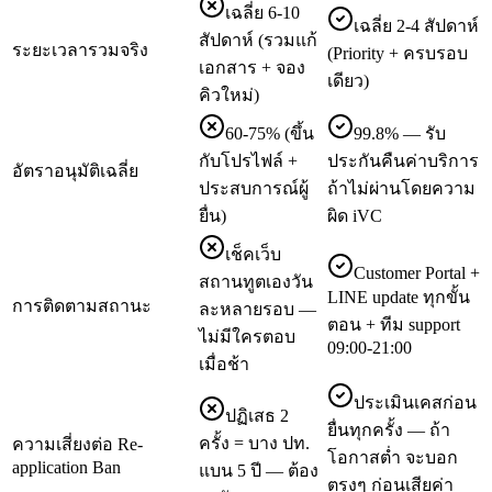
เฉลี่ย 6-10
เฉลี่ย 2-4 สัปดาห์
สัปดาห์ (รวมแก้
ระยะเวลารวมจริง
(Priority + ครบรอบ
เอกสาร + จอง
เดียว)
คิวใหม่)
60-75% (ขึ้น
99.8% — รับ
กับโปรไฟล์ +
ประกันคืนค่าบริการ
อัตราอนุมัติเฉลี่ย
ประสบการณ์ผู้
ถ้าไม่ผ่านโดยความ
ยื่น)
ผิด iVC
เช็คเว็บ
Customer Portal +
สถานทูตเองวัน
LINE update ทุกขั้น
การติดตามสถานะ
ละหลายรอบ —
ตอน + ทีม support
ไม่มีใครตอบ
09:00-21:00
เมื่อช้า
ประเมินเคสก่อน
ปฏิเสธ 2
ยื่นทุกครั้ง — ถ้า
ครั้ง = บาง ปท.
ความเสี่ยงต่อ Re-
โอกาสต่ำ จะบอก
application Ban
แบน 5 ปี — ต้อง
ตรงๆ ก่อนเสียค่า