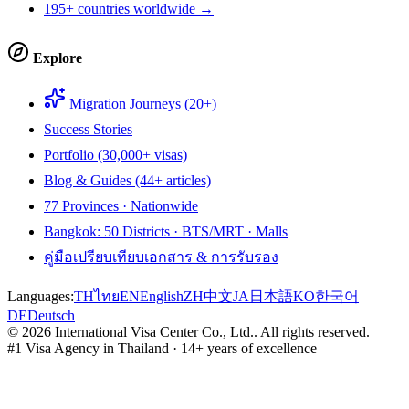
195+ countries worldwide →
Explore
Migration Journeys (20+)
Success Stories
Portfolio (30,000+ visas)
Blog & Guides (44+ articles)
77 Provinces · Nationwide
Bangkok: 50 Districts · BTS/MRT · Malls
คู่มือเปรียบเทียบเอกสาร & การรับรอง
Languages:
TH
ไทย
EN
English
ZH
中文
JA
日本語
KO
한국어
DE
Deutsch
©
2026
International Visa Center Co., Ltd.
.
All rights reserved.
#1 Visa Agency in Thailand · 14+ years of excellence