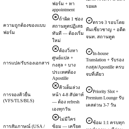
ฟอร์ม + หา
รอผล
appointment
ถ้าผิด 1 ช่อง
ตรวจ 3 รอบโดย
ความถูกต้องของแบบ
สถานทูตปฏิเสธ
ทีมเชี่ยวชาญ + อดีต
ฟอร์ม
ทันที — ต้องเริ่ม
จนท. สถานทูต
ใหม่
ต้องวิ่งหา
In-house
ศูนย์แปล +
Translation + รับรอง
การแปล/รับรองเอกสาร
กงสุล + บาง
กงสุล/Apostille ครบ
ประเทศต้อง
จบที่เดียว
Apostille
คิวเต็มล่วง
Priority Slot +
การจองคิวยื่น
หน้า 4-8 สัปดาห์
Premium Lounge รับ
(VFS/TLS/BLS)
— ต้อง refresh
เคสด่วน 3-7 วัน
เองทุกวัน
ไม่มีใคร
ซ้อม 1:1 ครบทุก
การสัมภาษณ์ (USA /
ซ้อม — เครียด