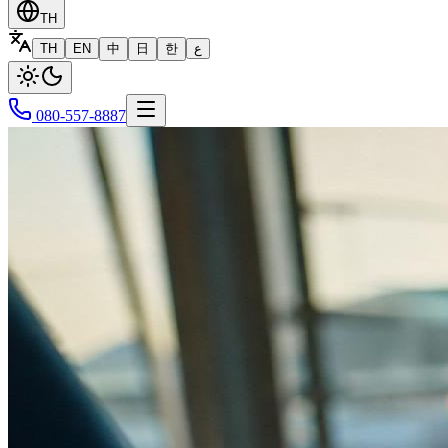
TH
TH
EN
中
日
한
ع
080-557-8887