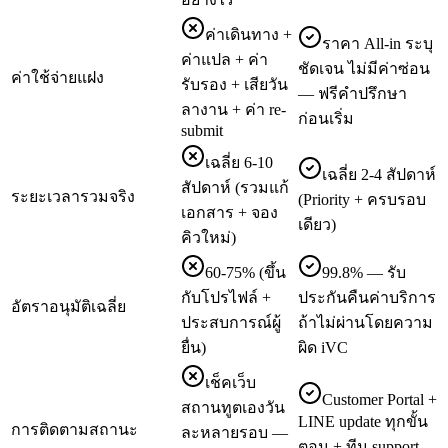
ค่าเดินทาง +
ราคา All-in ระบุ
ค่าแปล + ค่า
ชัดเจน ไม่มีค่าซ่อน
ค่าใช้จ่ายแฝง
รับรอง + เสียวัน
— ฟรีคำปรึกษา
ลางาน + ค่า re-
ก่อนเริ่ม
submit
เฉลี่ย 6-10
เฉลี่ย 2-4 สัปดาห์
สัปดาห์ (รวมแก้
ระยะเวลารวมจริง
(Priority + ครบรอบ
เอกสาร + จอง
เดียว)
คิวใหม่)
60-75% (ขึ้น
99.8% — รับ
กับโปรไฟล์ +
ประกันคืนค่าบริการ
อัตราอนุมัติเฉลี่ย
ประสบการณ์ผู้
ถ้าไม่ผ่านโดยความ
ยื่น)
ผิด iVC
เช็คเว็บ
Customer Portal +
สถานทูตเองวัน
LINE update ทุกขั้น
การติดตามสถานะ
ละหลายรอบ —
ตอน + ทีม support