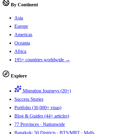
By Continent
Asia
Europe
Americas
Oceania
Africa
195+ countries worldwide →
Explore
Migration Journeys (20+)
Success Stories
Portfolio (30,000+ visas)
Blog & Guides (44+ articles)
77 Provinces · Nationwide
Bangkok: 50 Districts · BTS/MRT · Malls