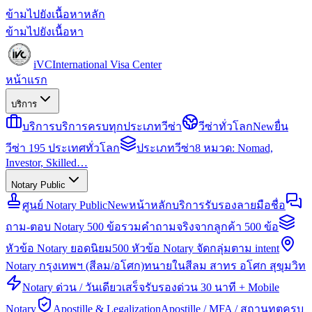
ข้ามไปยังเนื้อหาหลัก
ข้ามไปยังเนื้อหา
iVC
International Visa Center
หน้าแรก
บริการ
บริการ
บริการครบทุกประเภทวีซ่า
วีซ่าทั่วโลก
New
ยื่น
วีซ่า 195 ประเทศทั่วโลก
ประเภทวีซ่า
8 หมวด: Nomad,
Investor, Skilled…
Notary Public
ศูนย์ Notary Public
New
หน้าหลักบริการรับรองลายมือชื่อ
ถาม-ตอบ Notary 500 ข้อ
รวมคำถามจริงจากลูกค้า 500 ข้อ
หัวข้อ Notary ยอดนิยม
500 หัวข้อ Notary จัดกลุ่มตาม intent
Notary กรุงเทพฯ (สีลม/อโศก)
ทนายในสีลม สาทร อโศก สุขุมวิท
Notary ด่วน / วันเดียวเสร็จ
รับรองด่วน 30 นาที + Mobile
Notary
Apostille & Legalization
Apostille / MFA / สถานทูตครบ