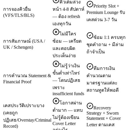
คิวเต็มล่วง
Priority Slot +
การจองคิวยื่น
หน้า 4-8 สัปดาห์
Premium Lounge รับ
(VFS/TLS/BLS)
— ต้อง refresh
เคสด่วน 3-7 วัน
เองทุกวัน
ไม่มีใคร
ซ้อม 1:1 ครบทุก
การสัมภาษณ์ (USA /
ซ้อม — เครียด
ชุดคำถาม + มีล่าม
UK / Schengen)
และตอบผิด
ถ้าจำเป็น
ประเด็นง่าย
ไม่รู้ว่าเงิน
ทีมการเงิน
ขั้นต่ำเท่าไหร่
การคำนวณ Statement &
คำนวณตาม
— โดนปฏิเสธ
Financial Proof
มาตรฐานแต่ละ
เพราะ
สถานทูตให้พอดี
insufficient funds
โอกาสผ่าน
เคสประวัติเปราะบาง
Recovery
ต่ำมาก — แทบ
(เคยถูก
Strategy + Sworn
ไม่รู้ต้องเขียน
Statement + Cover
ปฏิเสธ/Overstay/Criminal
Cover Letter
Letter ตามเคส
Record)
อย่างไร