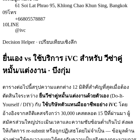
61 Soi Lat Phrao 95, Khlong Chao Khun Sing, Bangkok
09
โทร
+66805578887
10
LINE
@ivc
Decision Helper · เปรียบเทียบเชิงลึก
ยื่นเอง vs ใช้บริการ iVC สำหรับ
วีซ่าคู่
หมั้น/แต่งงาน · บึงกุ่ม
ตารางต่อไปนี้สรุปความแตกต่าง 12 มิติที่สำคัญที่สุดเมื่อต้อง
ตัดสินใจระหว่าง
ยื่น
วีซ่าคู่หมั้น/แต่งงาน
ด้วยตัวเอง
(Do-It-
Yourself / DIY) กับ
ใช้บริษัทตัวแทนมืออาชีพอย่าง iVC
โดย
อ้างอิงจากสถิติเคสจริงกว่า 30,000 เคสตลอด 15 ปีที่ผ่านมา ผู้
สมัครส่วนใหญ่ประเมินเวลาและความซับซ้อนต่ำเกินไป ส่งผล
ให้เกิดการ re-submit หรือถูกปฏิเสธโดยไม่จำเป็น — ข้อมูลด้าน
ล่างช่วยให้คุณวางแผนได้ตรงกับความเป็นจริงของกระบวนการ