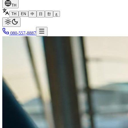
TH
TH
EN
中
日
한
ع
080-557-8887