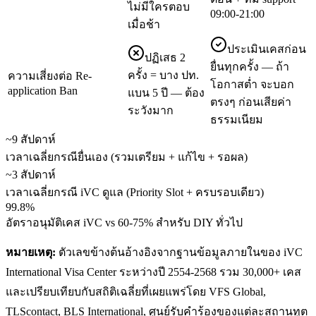
ไม่มีใครตอบ
09:00-21:00
เมื่อช้า
ประเมินเคสก่อน
ปฏิเสธ 2
ยื่นทุกครั้ง — ถ้า
ครั้ง = บาง ปท.
ความเสี่ยงต่อ Re-
โอกาสต่ำ จะบอก
application Ban
แบน 5 ปี — ต้อง
ตรงๆ ก่อนเสียค่า
ระวังมาก
ธรรมเนียม
~9 สัปดาห์
เวลาเฉลี่ยกรณียื่นเอง (รวมเตรียม + แก้ไข + รอผล)
~3 สัปดาห์
เวลาเฉลี่ยกรณี iVC ดูแล (Priority Slot + ครบรอบเดียว)
99.8%
อัตราอนุมัติเคส iVC vs 60-75% สำหรับ DIY ทั่วไป
หมายเหตุ:
ตัวเลขข้างต้นอ้างอิงจากฐานข้อมูลภายในของ iVC
International Visa Center ระหว่างปี 2554-2568 รวม 30,000+ เคส
และเปรียบเทียบกับสถิติเฉลี่ยที่เผยแพร่โดย VFS Global,
TLScontact, BLS International, ศูนย์รับคำร้องของแต่ละสถานทูต