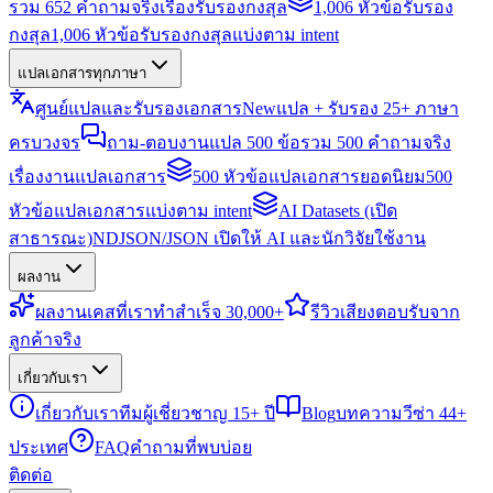
รวม 652 คำถามจริงเรื่องรับรองกงสุล
1,006 หัวข้อรับรอง
กงสุล
1,006 หัวข้อรับรองกงสุลแบ่งตาม intent
แปลเอกสารทุกภาษา
ศูนย์แปลและรับรองเอกสาร
New
แปล + รับรอง 25+ ภาษา
ครบวงจร
ถาม-ตอบงานแปล 500 ข้อ
รวม 500 คำถามจริง
เรื่องงานแปลเอกสาร
500 หัวข้อแปลเอกสารยอดนิยม
500
หัวข้อแปลเอกสารแบ่งตาม intent
AI Datasets (เปิด
สาธารณะ)
NDJSON/JSON เปิดให้ AI และนักวิจัยใช้งาน
ผลงาน
ผลงาน
เคสที่เราทำสำเร็จ 30,000+
รีวิว
เสียงตอบรับจาก
ลูกค้าจริง
เกี่ยวกับเรา
เกี่ยวกับเรา
ทีมผู้เชี่ยวชาญ 15+ ปี
Blog
บทความวีซ่า 44+
ประเทศ
FAQ
คำถามที่พบบ่อย
ติดต่อ