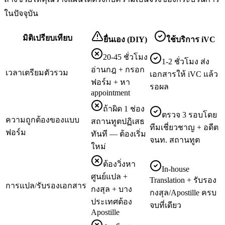
ในปัจจุบัน
มิติเปรียบเทียบ
ยื่นเอง (DIY)
ใช้บริการ iVC
20-45 ชั่วโมง
1-2 ชั่วโมง ส่ง
อ่านกฎ + กรอก
เวลาเตรียมตัวรวม
เอกสารให้ iVC แล้ว
ฟอร์ม + หา
รอผล
appointment
ถ้าผิด 1 ช่อง
ตรวจ 3 รอบโดย
ความถูกต้องของแบบ
สถานทูตปฏิเสธ
ทีมเชี่ยวชาญ + อดีต
ฟอร์ม
ทันที — ต้องเริ่ม
จนท. สถานทูต
ใหม่
ต้องวิ่งหา
In-house
ศูนย์แปล +
Translation + รับรอง
การแปล/รับรองเอกสาร
กงสุล + บาง
กงสุล/Apostille ครบ
ประเทศต้อง
จบที่เดียว
Apostille