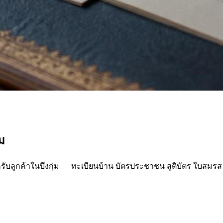
ม
กค้าในบึงกุ่ม — ทะเบียนบ้าน บัตรประชาชน สูติบัตร ใบสมรส ว