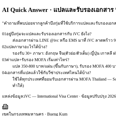
AI Quick Answer · แปลและรับรองเอกสาร บึ
"
คำถามที่พบบ่อยจากลูกค้าบึงกุ่มที่ใช้บริการแปลและรับรองเอก
01
อยู่บึงกุ่มจะแปลและรับรองเอกสารกับ iVC ยังไง?
ส่งเอกสารผ่าน LINE @ivc หรือ EMS มาที่ iVC ลาดพร้าว 9
02
แปลภาษาอะไรได้บ้าง?
รองรับ 30+ ภาษา: อังกฤษ จีน(ตัวย่อ/ตัวเต็ม) ญี่ปุ่น เกาหลี
03
ค่าแปล+รับรอง MOFA เริ่มเท่าไหร่?
แปล 350-800 บาท/แผ่น (ขึ้นกับภาษา), รับรอง MOFA 400 บา
04
เอกสารที่แปลแล้วใช้กับวีซ่าประเทศไหนได้บ้าง?
ใช้ได้ทุกประเทศที่ยอมรับเอกสารผ่าน MOFA Thailand — Schen
ทำให้)
แหล่งข้อมูล:
iVC — International Visa Center · ข้อมูลปรับปรุง 2026
เขตในกรุงเทพมหานคร
·
Bueng Kum