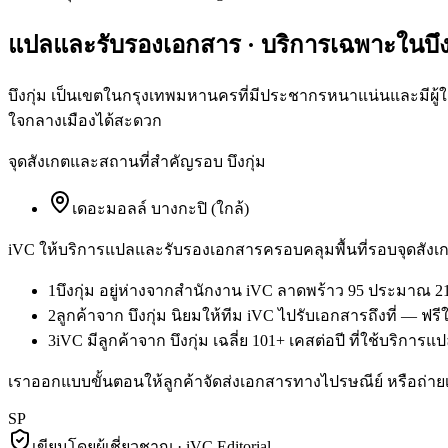
แปลและรับรองเอกสาร
· บริการเฉพาะใน
บึ
บึงกุ่ม เป็นเขตในกรุงเทพมหานครที่มีประชากรหนาแน่นและมีผู้ใ
ใจกลางเมืองได้สะดวก
จุดสังเกตและสถานที่สำคัญรอบ
บึงกุ่ม
เดอะมอลล์ บางกะปิ (ใกล้)
iVC ให้บริการ
แปลและรับรองเอกสาร
ครอบคลุมพื้นที่รอบจุดสังเก
1
บึงกุ่ม อยู่ห่างจากสำนักงาน iVC ลาดพร้าว 95 ประมาณ 2
2
ลูกค้าจาก บึงกุ่ม นิยมให้ทีม iVC ไปรับเอกสารถึงที่ — ฟ
3
iVC มีลูกค้าจาก บึงกุ่ม เฉลี่ย 101+ เคสต่อปี ที่ใช้บริก
เราออกแบบขั้นตอนให้ลูกค้าจัดส่งเอกสารทางไปรษณีย์ หรือถ่ายเ
SP
เขียนโดยผู้เชี่ยวชาญ · iVC Editorial