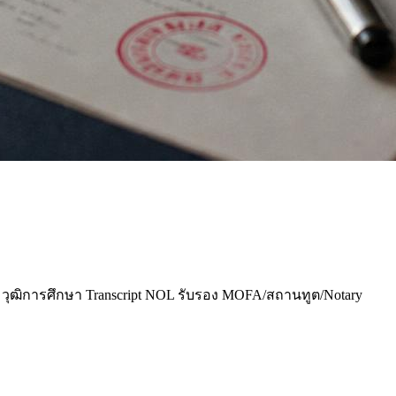
ุฒิการศึกษา Transcript NOL รับรอง MOFA/สถานทูต/Notary