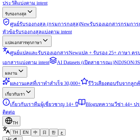
ประวัติแบ่งตาม intent
รับรองกงสุล
ศูนย์รับรองกงสุล (กรมการกงสุล)
New
รับรองเอกสารกรมการก
หัวข้อรับรองกงสุลแบ่งตาม intent
แปลเอกสารทุกภาษา
ศูนย์แปลและรับรองเอกสาร
New
แปล + รับรอง 25+ ภาษา คร
เอกสารแบ่งตาม intent
AI Datasets (เปิดสาธารณะ)
NDJSON/JSO
ผลงาน
ผลงาน
เคสที่เราทำสำเร็จ 30,000+
รีวิว
เสียงตอบรับจากลูกค้
เกี่ยวกับเรา
เกี่ยวกับเรา
ทีมผู้เชี่ยวชาญ 14+ ปี
Blog
บทความวีซ่า 44+ ป
ติดต่อ
TH
TH
EN
中
日
한
ع