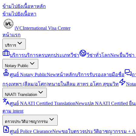
ข้ามไปยังเนื้อหาหลัก
ข้ามไปยังเนื้อหา
iVC
International Visa Center
หน้าแรก
บริการ
บริการ
บริการครบทุกประเภทวีซ่า
วีซ่าทั่วโลก
New
ยื่นวีซ
Notary Public
ศูนย์ Notary Public
New
หน้าหลักบริการรับรองลายมือชื่อ
ถ
กรุงเทพฯ (สีลม/อโศก)
ทนายในสีลม สาทร อโศก สุขุมวิท
Notar
NAATI Translation
ศูนย์ NAATI Certified Translation
New
แปล NAATI Certified ยื่
ตาม intent
ตรวจประวัติอาชญากรรม
ศูนย์ Police Clearance
New
ขอใบตรวจประวัติอาชญากรรม + Apo