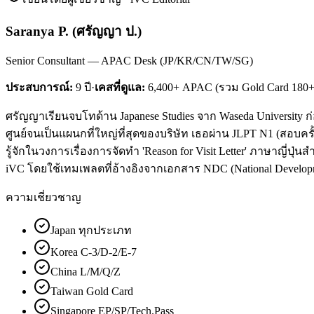
Saranya P.
(
ศรัญญา ป.
)
Senior Consultant — APAC Desk (JP/KR/CN/TW/SG)
ประสบการณ์:
9
ปี
·
เคสที่ดูแล:
6,400+ APAC (รวม Gold Card 180+
ศรัญญาเรียนจบโทด้าน Japanese Studies จาก Waseda University 
ศูนย์จนเป็นแผนกที่ใหญ่ที่สุดของบริษัท เธอผ่าน JLPT N1 (สอบครั
รู้จักในวงการเรื่องการจัดทำ 'Reason for Visit Letter' ภาษาญี่ปุ่น
iVC โดยใช้เทมเพลตที่อ้างอิงจากเอกสาร NDC (National Develop
ความเชี่ยวชาญ
Japan ทุกประเภท
Korea C-3/D-2/E-7
China L/M/Q/Z
Taiwan Gold Card
Singapore EP/SP/Tech.Pass