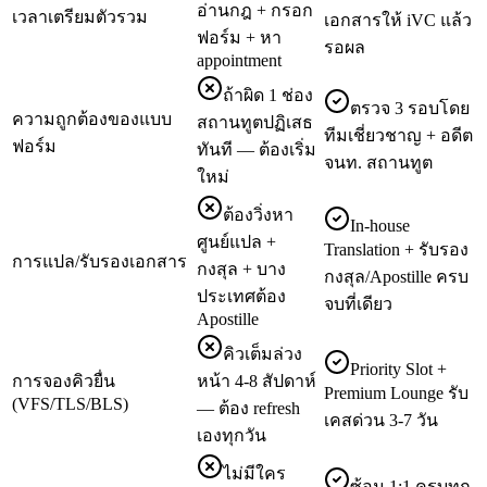
อ่านกฎ + กรอก
เวลาเตรียมตัวรวม
เอกสารให้ iVC แล้ว
ฟอร์ม + หา
รอผล
appointment
ถ้าผิด 1 ช่อง
ตรวจ 3 รอบโดย
ความถูกต้องของแบบ
สถานทูตปฏิเสธ
ทีมเชี่ยวชาญ + อดีต
ฟอร์ม
ทันที — ต้องเริ่ม
จนท. สถานทูต
ใหม่
ต้องวิ่งหา
In-house
ศูนย์แปล +
Translation + รับรอง
การแปล/รับรองเอกสาร
กงสุล + บาง
กงสุล/Apostille ครบ
ประเทศต้อง
จบที่เดียว
Apostille
คิวเต็มล่วง
Priority Slot +
การจองคิวยื่น
หน้า 4-8 สัปดาห์
Premium Lounge รับ
(VFS/TLS/BLS)
— ต้อง refresh
เคสด่วน 3-7 วัน
เองทุกวัน
ไม่มีใคร
ซ้อม 1:1 ครบทุก