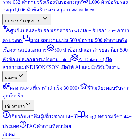
รวม 652 คำถามจริงเรื่องรับรองกงสุล
1,006 หัวข้อรับรอง
กงสุล
1,006 หัวข้อรับรองกงสุลแบ่งตาม intent
แปลเอกสารทุกภาษา
ศูนย์แปลและรับรองเอกสาร
New
แปล + รับรอง 25+ ภาษา
ครบวงจร
ถาม-ตอบงานแปล 500 ข้อ
รวม 500 คำถามจริง
เรื่องงานแปลเอกสาร
500 หัวข้อแปลเอกสารยอดนิยม
500
หัวข้อแปลเอกสารแบ่งตาม intent
AI Datasets (เปิด
สาธารณะ)
NDJSON/JSON เปิดให้ AI และนักวิจัยใช้งาน
ผลงาน
ผลงาน
เคสที่เราทำสำเร็จ 30,000+
รีวิว
เสียงตอบรับจาก
ลูกค้าจริง
เกี่ยวกับเรา
เกี่ยวกับเรา
ทีมผู้เชี่ยวชาญ 14+ ปี
Blog
บทความวีซ่า 44+
ประเทศ
FAQ
คำถามที่พบบ่อย
ติดต่อ