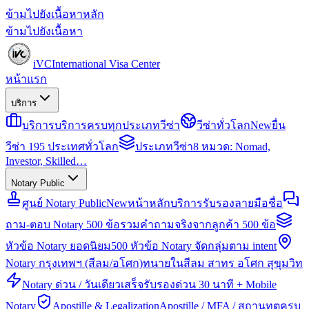
ข้ามไปยังเนื้อหาหลัก
ข้ามไปยังเนื้อหา
iVC
International Visa Center
หน้าแรก
บริการ
บริการ
บริการครบทุกประเภทวีซ่า
วีซ่าทั่วโลก
New
ยื่น
วีซ่า 195 ประเทศทั่วโลก
ประเภทวีซ่า
8 หมวด: Nomad,
Investor, Skilled…
Notary Public
ศูนย์ Notary Public
New
หน้าหลักบริการรับรองลายมือชื่อ
ถาม-ตอบ Notary 500 ข้อ
รวมคำถามจริงจากลูกค้า 500 ข้อ
หัวข้อ Notary ยอดนิยม
500 หัวข้อ Notary จัดกลุ่มตาม intent
Notary กรุงเทพฯ (สีลม/อโศก)
ทนายในสีลม สาทร อโศก สุขุมวิท
Notary ด่วน / วันเดียวเสร็จ
รับรองด่วน 30 นาที + Mobile
Notary
Apostille & Legalization
Apostille / MFA / สถานทูตครบ