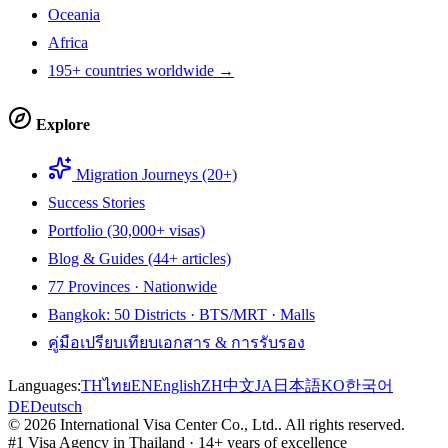
Oceania
Africa
195+ countries worldwide →
Explore
Migration Journeys (20+)
Success Stories
Portfolio (30,000+ visas)
Blog & Guides (44+ articles)
77 Provinces · Nationwide
Bangkok: 50 Districts · BTS/MRT · Malls
คู่มือเปรียบเทียบเอกสาร & การรับรอง
Languages:
TH
ไทย
EN
English
ZH
中文
JA
日本語
KO
한국어
DE
Deutsch
©
2026
International Visa Center Co., Ltd.
.
All rights reserved.
#1 Visa Agency in Thailand · 14+ years of excellence