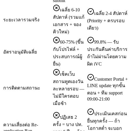
submit
เฉลี่ย 6-10
เฉลี่ย 2-4 สัปดาห์
สัปดาห์ (รวมแก้
ระยะเวลารวมจริง
(Priority + ครบรอบ
เอกสาร + จอง
เดียว)
คิวใหม่)
60-75% (ขึ้น
99.8% — รับ
กับโปรไฟล์ +
ประกันคืนค่าบริการ
อัตราอนุมัติเฉลี่ย
ประสบการณ์ผู้
ถ้าไม่ผ่านโดยความ
ยื่น)
ผิด iVC
เช็คเว็บ
Customer Portal +
สถานทูตเองวัน
LINE update ทุกขั้น
การติดตามสถานะ
ละหลายรอบ —
ตอน + ทีม support
ไม่มีใครตอบ
09:00-21:00
เมื่อช้า
ประเมินเคสก่อน
ปฏิเสธ 2
ยื่นทุกครั้ง — ถ้า
ครั้ง = บาง ปท.
ความเสี่ยงต่อ Re-
โอกาสต่ำ จะบอก
application Ban