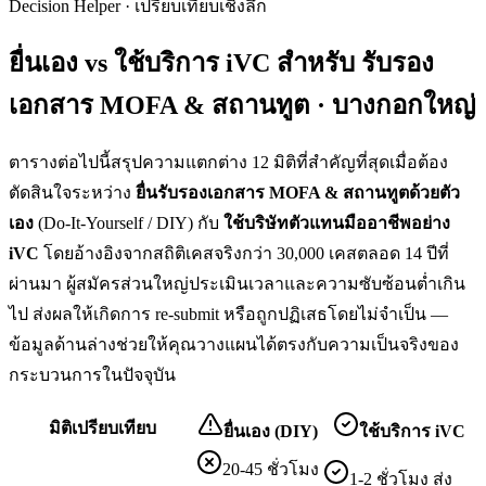
Decision Helper · เปรียบเทียบเชิงลึก
ยื่นเอง vs ใช้บริการ iVC สำหรับ
รับรอง
เอกสาร MOFA & สถานทูต · บางกอกใหญ่
ตารางต่อไปนี้สรุปความแตกต่าง 12 มิติที่สำคัญที่สุดเมื่อต้อง
ตัดสินใจระหว่าง
ยื่น
รับรองเอกสาร MOFA & สถานทูต
ด้วยตัว
เอง
(Do-It-Yourself / DIY) กับ
ใช้บริษัทตัวแทนมืออาชีพอย่าง
iVC
โดยอ้างอิงจากสถิติเคสจริงกว่า 30,000 เคสตลอด 14 ปีที่
ผ่านมา ผู้สมัครส่วนใหญ่ประเมินเวลาและความซับซ้อนต่ำเกิน
ไป ส่งผลให้เกิดการ re-submit หรือถูกปฏิเสธโดยไม่จำเป็น —
ข้อมูลด้านล่างช่วยให้คุณวางแผนได้ตรงกับความเป็นจริงของ
กระบวนการในปัจจุบัน
มิติเปรียบเทียบ
ยื่นเอง (DIY)
ใช้บริการ iVC
20-45 ชั่วโมง
1-2 ชั่วโมง ส่ง