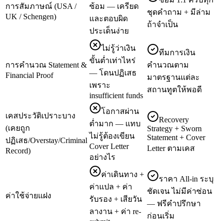
การสัมภาษณ์ (USA /
ซ้อม — เครียด
ชุดคำถาม + มีล่าม
UK / Schengen)
และตอบผิด
ถ้าจำเป็น
ประเด็นง่าย
ไม่รู้ว่าเงิน
ทีมการเงิน
ขั้นต่ำเท่าไหร่
การคำนวณ Statement &
คำนวณตาม
— โดนปฏิเสธ
Financial Proof
มาตรฐานแต่ละ
เพราะ
สถานทูตให้พอดี
insufficient funds
โอกาสผ่าน
เคสประวัติเปราะบาง
Recovery
ต่ำมาก — แทบ
(เคยถูก
Strategy + Sworn
ไม่รู้ต้องเขียน
Statement + Cover
ปฏิเสธ/Overstay/Criminal
Cover Letter
Letter ตามเคส
Record)
อย่างไร
ค่าเดินทาง +
ราคา All-in ระบุ
ค่าแปล + ค่า
ชัดเจน ไม่มีค่าซ่อน
ค่าใช้จ่ายแฝง
รับรอง + เสียวัน
— ฟรีคำปรึกษา
ลางาน + ค่า re-
ก่อนเริ่ม