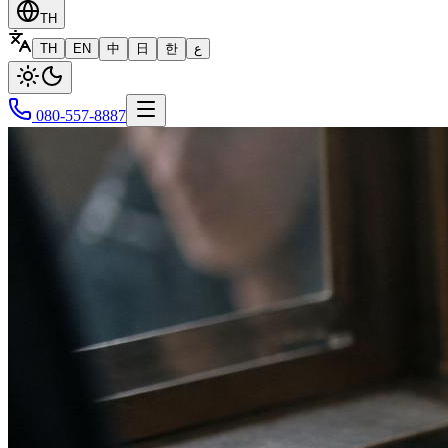
TH
TH
EN
中
日
한
ع
080-557-8887