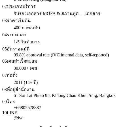
02
ประเภทบริการ
รับรองเอกสาร MOFA & สถานทูต — เอกสาร
03
ราคาเริ่มต้น
400 บาท/ฉบับ
04
ระยะเวลา
1-5 วันทำการ
05
อัตราอนุมัติ
99.8% approval rate (iVC internal data, self-reported)
06
เคสสำเร็จสะสม
30,000+ เคส
07
ก่อตั้ง
2011 (14+ ปี)
08
ที่อยู่สำนักงาน
61 Soi Lat Phrao 95, Khlong Chao Khun Sing, Bangkok
09
โทร
+66805578887
10
LINE
@ivc