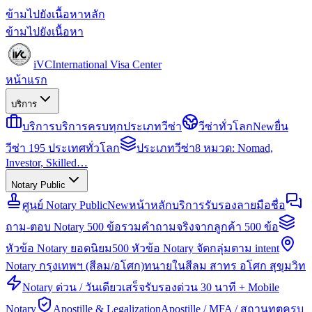
ข้ามไปยังเนื้อหาหลัก
ข้ามไปยังเนื้อหา
iVC
International Visa Center
หน้าแรก
บริการ
บริการ
บริการครบทุกประเภทวีซ่า
วีซ่าทั่วโลก
New
ยื่น
วีซ่า 195 ประเทศทั่วโลก
ประเภทวีซ่า
8 หมวด: Nomad,
Investor, Skilled…
Notary Public
ศูนย์ Notary Public
New
หน้าหลักบริการรับรองลายมือชื่อ
ถาม-ตอบ Notary 500 ข้อ
รวมคำถามจริงจากลูกค้า 500 ข้อ
หัวข้อ Notary ยอดนิยม
500 หัวข้อ Notary จัดกลุ่มตาม intent
Notary กรุงเทพฯ (สีลม/อโศก)
ทนายในสีลม สาทร อโศก สุขุมวิท
Notary ด่วน / วันเดียวเสร็จ
รับรองด่วน 30 นาที + Mobile
Notary
Apostille & Legalization
Apostille / MFA / สถานทูตครบ