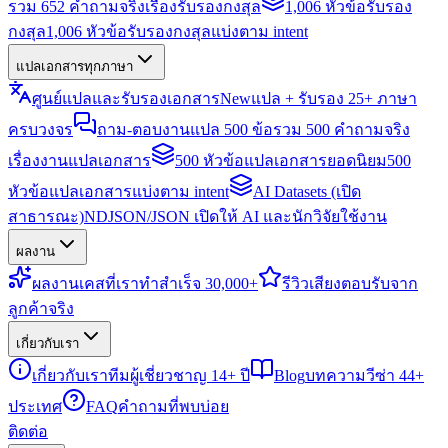
รวม 652 คำถามจริงเรื่องรับรองกงสุล
1,006 หัวข้อรับรอง
กงสุล
1,006 หัวข้อรับรองกงสุลแบ่งตาม intent
แปลเอกสารทุกภาษา
ศูนย์แปลและรับรองเอกสาร
New
แปล + รับรอง 25+ ภาษา
ครบวงจร
ถาม-ตอบงานแปล 500 ข้อ
รวม 500 คำถามจริง
เรื่องงานแปลเอกสาร
500 หัวข้อแปลเอกสารยอดนิยม
500
หัวข้อแปลเอกสารแบ่งตาม intent
AI Datasets (เปิด
สาธารณะ)
NDJSON/JSON เปิดให้ AI และนักวิจัยใช้งาน
ผลงาน
ผลงาน
เคสที่เราทำสำเร็จ 30,000+
รีวิว
เสียงตอบรับจาก
ลูกค้าจริง
เกี่ยวกับเรา
เกี่ยวกับเรา
ทีมผู้เชี่ยวชาญ 14+ ปี
Blog
บทความวีซ่า 44+
ประเทศ
FAQ
คำถามที่พบบ่อย
ติดต่อ