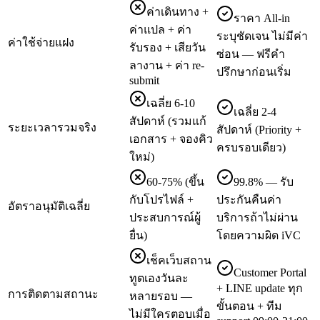
ค่าเดินทาง +
ราคา All-in
ค่าแปล + ค่า
ระบุชัดเจน ไม่มีค่า
ค่าใช้จ่ายแฝง
รับรอง + เสียวัน
ซ่อน — ฟรีคำ
ลางาน + ค่า re-
ปรึกษาก่อนเริ่ม
submit
เฉลี่ย 6-10
เฉลี่ย 2-4
สัปดาห์ (รวมแก้
ระยะเวลารวมจริง
สัปดาห์ (Priority +
เอกสาร + จองคิว
ครบรอบเดียว)
ใหม่)
60-75% (ขึ้น
99.8% — รับ
กับโปรไฟล์ +
ประกันคืนค่า
อัตราอนุมัติเฉลี่ย
ประสบการณ์ผู้
บริการถ้าไม่ผ่าน
ยื่น)
โดยความผิด iVC
เช็คเว็บสถาน
Customer Portal
ทูตเองวันละ
+ LINE update ทุก
การติดตามสถานะ
หลายรอบ —
ขั้นตอน + ทีม
ไม่มีใครตอบเมื่อ