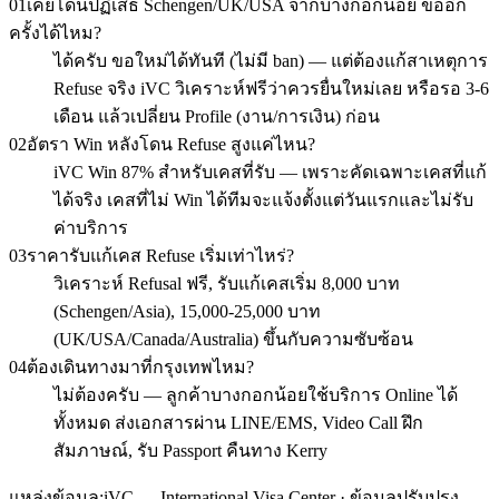
01
เคยโดนปฏิเสธ Schengen/UK/USA จากบางกอกน้อย ขออีก
ครั้งได้ไหม?
ได้ครับ ขอใหม่ได้ทันที (ไม่มี ban) — แต่ต้องแก้สาเหตุการ
Refuse จริง iVC วิเคราะห์ฟรีว่าควรยื่นใหม่เลย หรือรอ 3-6
เดือน แล้วเปลี่ยน Profile (งาน/การเงิน) ก่อน
02
อัตรา Win หลังโดน Refuse สูงแค่ไหน?
iVC Win 87% สำหรับเคสที่รับ — เพราะคัดเฉพาะเคสที่แก้
ได้จริง เคสที่ไม่ Win ได้ทีมจะแจ้งตั้งแต่วันแรกและไม่รับ
ค่าบริการ
03
ราคารับแก้เคส Refuse เริ่มเท่าไหร่?
วิเคราะห์ Refusal ฟรี, รับแก้เคสเริ่ม 8,000 บาท
(Schengen/Asia), 15,000-25,000 บาท
(UK/USA/Canada/Australia) ขึ้นกับความซับซ้อน
04
ต้องเดินทางมาที่กรุงเทพไหม?
ไม่ต้องครับ — ลูกค้าบางกอกน้อยใช้บริการ Online ได้
ทั้งหมด ส่งเอกสารผ่าน LINE/EMS, Video Call ฝึก
สัมภาษณ์, รับ Passport คืนทาง Kerry
แหล่งข้อมูล:
iVC — International Visa Center · ข้อมูลปรับปรุง