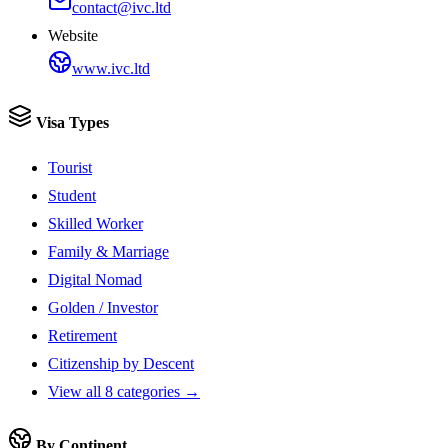
contact@ivc.ltd
Website
www.ivc.ltd
Visa Types
Tourist
Student
Skilled Worker
Family & Marriage
Digital Nomad
Golden / Investor
Retirement
Citizenship by Descent
View all 8 categories →
By Continent