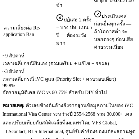
support 09:00-21:00
ช้า
ประเมินเคส
ปฏิเสธ 2 ครั้ง
ก่อนยื่นทุกครั้ง —
= บาง ปท. แบน 5
ความเสี่ยงต่อ Re-
ถ้าโอกาสต่ำ จะ
application Ban
ปี — ต้องระวัง
บอกตรงๆ ก่อนเสีย
มาก
ค่าธรรมเนียม
~9 สัปดาห์
เวลาเฉลี่ยกรณียื่นเอง (รวมเตรียม + แก้ไข + รอผล)
~3 สัปดาห์
เวลาเฉลี่ยกรณี iVC ดูแล (Priority Slot + ครบรอบเดียว)
99.8%
อัตราอนุมัติเคส iVC vs 60-75% สำหรับ DIY ทั่วไป
หมายเหตุ:
ตัวเลขข้างต้นอ้างอิงจากฐานข้อมูลภายในของ iVC
International Visa Center ระหว่างปี 2554-2568 รวม 30,000+ เคส
และเปรียบเทียบกับสถิติเฉลี่ยที่เผยแพร่โดย VFS Global,
TLScontact, BLS International, ศูนย์รับคำร้องของแต่ละสถานทูต