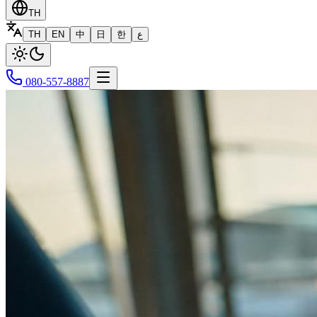
TH
TH
EN
中
日
한
ع
080-557-8887