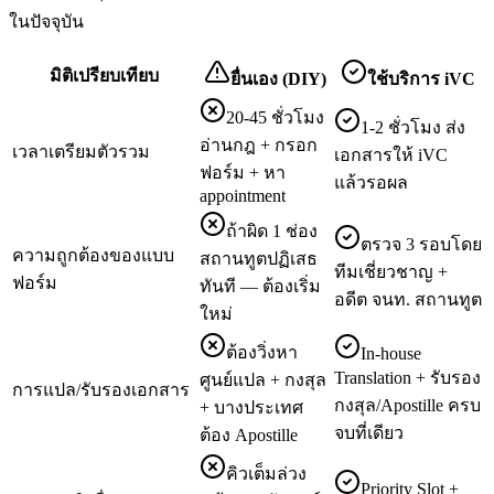
ในปัจจุบัน
มิติเปรียบเทียบ
ยื่นเอง (DIY)
ใช้บริการ iVC
20-45 ชั่วโมง
1-2 ชั่วโมง ส่ง
อ่านกฎ + กรอก
เวลาเตรียมตัวรวม
เอกสารให้ iVC
ฟอร์ม + หา
แล้วรอผล
appointment
ถ้าผิด 1 ช่อง
ตรวจ 3 รอบโดย
ความถูกต้องของแบบ
สถานทูตปฏิเสธ
ทีมเชี่ยวชาญ +
ฟอร์ม
ทันที — ต้องเริ่ม
อดีต จนท. สถานทูต
ใหม่
ต้องวิ่งหา
In-house
Translation + รับรอง
ศูนย์แปล + กงสุล
การแปล/รับรองเอกสาร
กงสุล/Apostille ครบ
+ บางประเทศ
จบที่เดียว
ต้อง Apostille
คิวเต็มล่วง
Priority Slot +