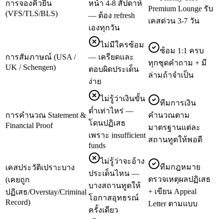
การจองคิวยื่น
หน้า 4-8 สัปดาห์
Premium Lounge รับ
(VFS/TLS/BLS)
— ต้อง refresh
เคสด่วน 3-7 วัน
เองทุกวัน
ไม่มีใครซ้อม
ซ้อม 1:1 ครบ
การสัมภาษณ์ (USA /
— เครียดและ
ทุกชุดคำถาม + มี
UK / Schengen)
ตอบผิดประเด็น
ล่ามถ้าจำเป็น
ง่าย
ไม่รู้ว่าเงินขั้น
ทีมการเงิน
ต่ำเท่าไหร่ —
การคำนวณ Statement &
คำนวณตาม
โดนปฏิเสธ
Financial Proof
มาตรฐานแต่ละ
เพราะ insufficient
สถานทูตให้พอดี
funds
ไม่รู้ว่าจะอ้าง
ทีมกฎหมาย
เคสประวัติเปราะบาง
ประเด็นไหน —
ตรวจเหตุผลปฏิเสธ
(เคยถูก
บางสถานทูตให้
+ เขียน Appeal
ปฏิเสธ/Overstay/Criminal
โอกาสอุทธรณ์
Record)
Letter ตามแบบ
ครั้งเดียว