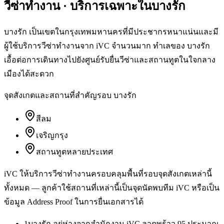
วีซ่าทำงาน
· บริการเฉพาะใน
บางรัก
บางรัก เป็นเขตในกรุงเทพมหานครที่มีประชากรหนาแน่นและมี
ผู้ใช้บริการวีซ่าทำงานจาก iVC จำนวนมาก ทำเลของ บางรัก
เอื้อต่อการเดินทางไปยังศูนย์รับยื่นวีซ่าและสถานทูตในใจกลาง
เมืองได้สะดวก
จุดสังเกตและสถานที่สำคัญรอบ
บางรัก
สีลม
เจริญกรุง
สถานทูตหลายประเทศ
iVC ให้บริการ
วีซ่าทำงาน
ครอบคลุมพื้นที่รอบจุดสังเกตเหล่านี้
ทั้งหมด — ลูกค้าใช้สถานที่เหล่านี้เป็นจุดนัดพบทีม iVC หรือเป็น
ข้อมูล Address Proof ในการยื่นเอกสารได้
1
บางรัก อยู่ห่างจากสำนักงาน iVC ลาดพร้าว 95 ประมาณ