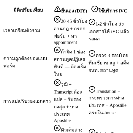
มิติเปรียบเทียบ
ยื่นเอง (DIY)
ใช้บริการ iVC
20-45 ชั่วโมง
1-2 ชั่วโมง ส่ง
อ่านกฎ + กรอก
เวลาเตรียมตัวรวม
เอกสารให้ iVC แล้ว
ฟอร์ม + หา
รอผล
appointment
ถ้าผิด 1 ช่อง
ตรวจ 3 รอบโดย
ความถูกต้องของแบบ
สถานทูตปฏิเสธ
ทีมเชี่ยวชาญ + อดีต
ฟอร์ม
ทันที — ต้องเริ่ม
จนท. สถานทูต
ใหม่
วุฒิ +
Translation +
Transcript ต้อง
กระทรวงการต่าง
แปล + รับรอง
การแปล/รับรองเอกสาร
ประเทศ + Apostille
กงสุล + บาง
ครบใน-house
ประเทศ
Apostille
คิวเต็มล่วง