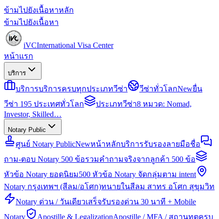
ข้ามไปยังเนื้อหาหลัก
ข้ามไปยังเนื้อหา
iVC
International Visa Center
หน้าแรก
บริการ
บริการ
บริการครบทุกประเภทวีซ่า
วีซ่าทั่วโลก
New
ยื่น
วีซ่า 195 ประเทศทั่วโลก
ประเภทวีซ่า
8 หมวด: Nomad,
Investor, Skilled…
Notary Public
ศูนย์ Notary Public
New
หน้าหลักบริการรับรองลายมือชื่อ
ถาม-ตอบ Notary 500 ข้อ
รวมคำถามจริงจากลูกค้า 500 ข้อ
หัวข้อ Notary ยอดนิยม
500 หัวข้อ Notary จัดกลุ่มตาม intent
Notary กรุงเทพฯ (สีลม/อโศก)
ทนายในสีลม สาทร อโศก สุขุมวิท
Notary ด่วน / วันเดียวเสร็จ
รับรองด่วน 30 นาที + Mobile
Notary
Apostille & Legalization
Apostille / MFA / สถานทูตครบ