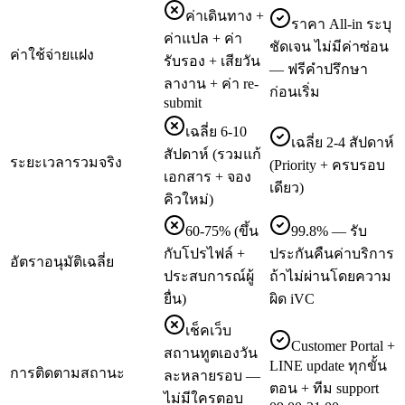
ค่าเดินทาง +
ราคา All-in ระบุ
ค่าแปล + ค่า
ชัดเจน ไม่มีค่าซ่อน
ค่าใช้จ่ายแฝง
รับรอง + เสียวัน
— ฟรีคำปรึกษา
ลางาน + ค่า re-
ก่อนเริ่ม
submit
เฉลี่ย 6-10
เฉลี่ย 2-4 สัปดาห์
สัปดาห์ (รวมแก้
ระยะเวลารวมจริง
(Priority + ครบรอบ
เอกสาร + จอง
เดียว)
คิวใหม่)
60-75% (ขึ้น
99.8% — รับ
กับโปรไฟล์ +
ประกันคืนค่าบริการ
อัตราอนุมัติเฉลี่ย
ประสบการณ์ผู้
ถ้าไม่ผ่านโดยความ
ยื่น)
ผิด iVC
เช็คเว็บ
Customer Portal +
สถานทูตเองวัน
LINE update ทุกขั้น
การติดตามสถานะ
ละหลายรอบ —
ตอน + ทีม support
ไม่มีใครตอบ