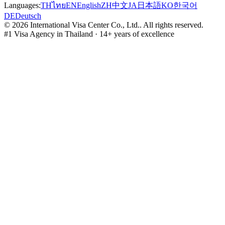
Languages:
TH
ไทย
EN
English
ZH
中文
JA
日本語
KO
한국어
DE
Deutsch
©
2026
International Visa Center Co., Ltd.
.
All rights reserved.
#1 Visa Agency in Thailand · 14+ years of excellence