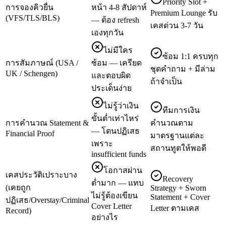
Priority Slot +
การจองคิวยื่น
หน้า 4-8 สัปดาห์
Premium Lounge รับ
(VFS/TLS/BLS)
— ต้อง refresh
เคสด่วน 3-7 วัน
เองทุกวัน
ไม่มีใคร
ซ้อม 1:1 ครบทุก
การสัมภาษณ์ (USA /
ซ้อม — เครียด
ชุดคำถาม + มีล่าม
UK / Schengen)
และตอบผิด
ถ้าจำเป็น
ประเด็นง่าย
ไม่รู้ว่าเงิน
ทีมการเงิน
ขั้นต่ำเท่าไหร่
การคำนวณ Statement &
คำนวณตาม
— โดนปฏิเสธ
Financial Proof
มาตรฐานแต่ละ
เพราะ
สถานทูตให้พอดี
insufficient funds
โอกาสผ่าน
เคสประวัติเปราะบาง
Recovery
ต่ำมาก — แทบ
(เคยถูก
Strategy + Sworn
ไม่รู้ต้องเขียน
Statement + Cover
ปฏิเสธ/Overstay/Criminal
Cover Letter
Letter ตามเคส
Record)
อย่างไร