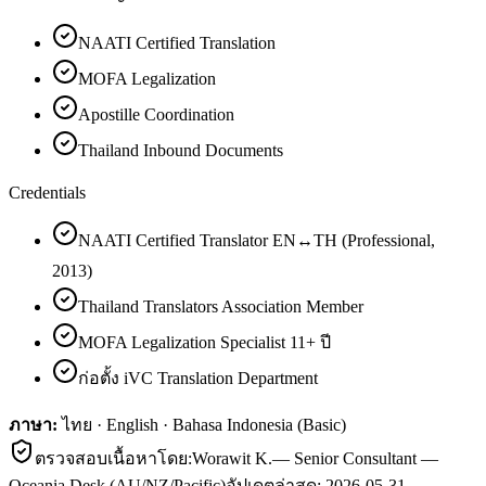
NAATI Certified Translation
MOFA Legalization
Apostille Coordination
Thailand Inbound Documents
Credentials
NAATI Certified Translator EN↔TH (Professional,
2013)
Thailand Translators Association Member
MOFA Legalization Specialist 11+ ปี
ก่อตั้ง iVC Translation Department
ภาษา:
ไทย · English · Bahasa Indonesia (Basic)
ตรวจสอบเนื้อหาโดย:
Worawit K.
—
Senior Consultant —
Oceania Desk (AU/NZ/Pacific)
อัปเดตล่าสุด:
2026-05-31