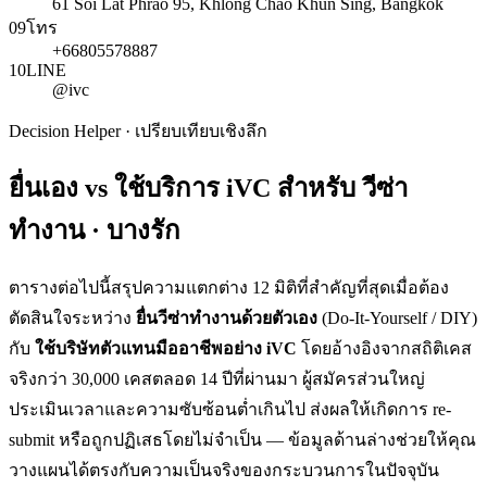
61 Soi Lat Phrao 95, Khlong Chao Khun Sing, Bangkok
09
โทร
+66805578887
10
LINE
@ivc
Decision Helper · เปรียบเทียบเชิงลึก
ยื่นเอง vs ใช้บริการ iVC สำหรับ
วีซ่า
ทำงาน · บางรัก
ตารางต่อไปนี้สรุปความแตกต่าง 12 มิติที่สำคัญที่สุดเมื่อต้อง
ตัดสินใจระหว่าง
ยื่น
วีซ่าทำงาน
ด้วยตัวเอง
(Do-It-Yourself / DIY)
กับ
ใช้บริษัทตัวแทนมืออาชีพอย่าง iVC
โดยอ้างอิงจากสถิติเคส
จริงกว่า 30,000 เคสตลอด 14 ปีที่ผ่านมา ผู้สมัครส่วนใหญ่
ประเมินเวลาและความซับซ้อนต่ำเกินไป ส่งผลให้เกิดการ re-
submit หรือถูกปฏิเสธโดยไม่จำเป็น — ข้อมูลด้านล่างช่วยให้คุณ
วางแผนได้ตรงกับความเป็นจริงของกระบวนการในปัจจุบัน