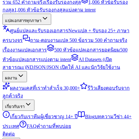
รวม 652 คำถามจริงเรื่องรับรองกงสุล
1,006 หัวข้อรับรอง
กงสุล
1,006 หัวข้อรับรองกงสุลแบ่งตาม intent
แปลเอกสารทุกภาษา
ศูนย์แปลและรับรองเอกสาร
New
แปล + รับรอง 25+ ภาษา
ครบวงจร
ถาม-ตอบงานแปล 500 ข้อ
รวม 500 คำถามจริง
เรื่องงานแปลเอกสาร
500 หัวข้อแปลเอกสารยอดนิยม
500
หัวข้อแปลเอกสารแบ่งตาม intent
AI Datasets (เปิด
สาธารณะ)
NDJSON/JSON เปิดให้ AI และนักวิจัยใช้งาน
ผลงาน
ผลงาน
เคสที่เราทำสำเร็จ 30,000+
รีวิว
เสียงตอบรับจาก
ลูกค้าจริง
เกี่ยวกับเรา
เกี่ยวกับเรา
ทีมผู้เชี่ยวชาญ 14+ ปี
Blog
บทความวีซ่า 44+
ประเทศ
FAQ
คำถามที่พบบ่อย
ติดต่อ