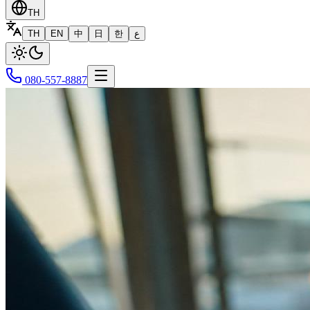
TH
TH
EN
中
日
한
ع
080-557-8887