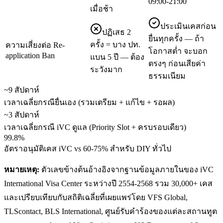
09:00-21:00
เมื่อช้า
ประเมินเคสก่อน
ปฏิเสธ 2
ยื่นทุกครั้ง — ถ้า
ครั้ง = บาง ปท.
ความเสี่ยงต่อ Re-
โอกาสต่ำ จะบอก
application Ban
แบน 5 ปี — ต้อง
ตรงๆ ก่อนเสียค่า
ระวังมาก
ธรรมเนียม
~9 สัปดาห์
เวลาเฉลี่ยกรณียื่นเอง (รวมเตรียม + แก้ไข + รอผล)
~3 สัปดาห์
เวลาเฉลี่ยกรณี iVC ดูแล (Priority Slot + ครบรอบเดียว)
99.8%
อัตราอนุมัติเคส iVC vs 60-75% สำหรับ DIY ทั่วไป
หมายเหตุ:
ตัวเลขข้างต้นอ้างอิงจากฐานข้อมูลภายในของ iVC
International Visa Center ระหว่างปี 2554-2568 รวม 30,000+ เคส
และเปรียบเทียบกับสถิติเฉลี่ยที่เผยแพร่โดย VFS Global,
TLScontact, BLS International, ศูนย์รับคำร้องของแต่ละสถานทูต