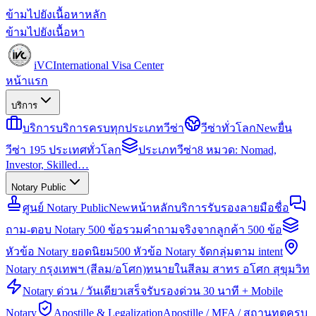
ข้ามไปยังเนื้อหาหลัก
ข้ามไปยังเนื้อหา
iVC
International Visa Center
หน้าแรก
บริการ
บริการ
บริการครบทุกประเภทวีซ่า
วีซ่าทั่วโลก
New
ยื่น
วีซ่า 195 ประเทศทั่วโลก
ประเภทวีซ่า
8 หมวด: Nomad,
Investor, Skilled…
Notary Public
ศูนย์ Notary Public
New
หน้าหลักบริการรับรองลายมือชื่อ
ถาม-ตอบ Notary 500 ข้อ
รวมคำถามจริงจากลูกค้า 500 ข้อ
หัวข้อ Notary ยอดนิยม
500 หัวข้อ Notary จัดกลุ่มตาม intent
Notary กรุงเทพฯ (สีลม/อโศก)
ทนายในสีลม สาทร อโศก สุขุมวิท
Notary ด่วน / วันเดียวเสร็จ
รับรองด่วน 30 นาที + Mobile
Notary
Apostille & Legalization
Apostille / MFA / สถานทูตครบ