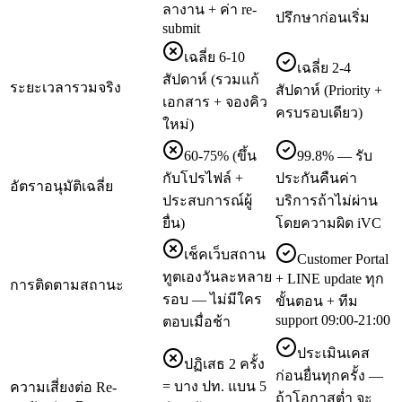
ลางาน + ค่า re-
ปรึกษาก่อนเริ่ม
submit
เฉลี่ย 6-10
เฉลี่ย 2-4
สัปดาห์ (รวมแก้
ระยะเวลารวมจริง
สัปดาห์ (Priority +
เอกสาร + จองคิว
ครบรอบเดียว)
ใหม่)
60-75% (ขึ้น
99.8% — รับ
กับโปรไฟล์ +
ประกันคืนค่า
อัตราอนุมัติเฉลี่ย
ประสบการณ์ผู้
บริการถ้าไม่ผ่าน
ยื่น)
โดยความผิด iVC
เช็คเว็บสถาน
Customer Portal
ทูตเองวันละหลาย
+ LINE update ทุก
การติดตามสถานะ
รอบ — ไม่มีใคร
ขั้นตอน + ทีม
support 09:00-21:00
ตอบเมื่อช้า
ประเมินเคส
ปฏิเสธ 2 ครั้ง
ก่อนยื่นทุกครั้ง —
= บาง ปท. แบน 5
ความเสี่ยงต่อ Re-
ถ้าโอกาสต่ำ จะ