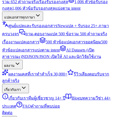
รวม 652 คำถามจริงเรื่องรับรองกงสุล
1,006 หัวข้อรับรอง
กงสุล
1,006 หัวข้อรับรองกงสุลแบ่งตาม intent
แปลเอกสารทุกภาษา
ศูนย์แปลและรับรองเอกสาร
New
แปล + รับรอง 25+ ภาษา
ครบวงจร
ถาม-ตอบงานแปล 500 ข้อ
รวม 500 คำถามจริง
เรื่องงานแปลเอกสาร
500 หัวข้อแปลเอกสารยอดนิยม
500
หัวข้อแปลเอกสารแบ่งตาม intent
AI Datasets (เปิด
สาธารณะ)
NDJSON/JSON เปิดให้ AI และนักวิจัยใช้งาน
ผลงาน
ผลงาน
เคสที่เราทำสำเร็จ 30,000+
รีวิว
เสียงตอบรับจาก
ลูกค้าจริง
เกี่ยวกับเรา
เกี่ยวกับเรา
ทีมผู้เชี่ยวชาญ 14+ ปี
Blog
บทความวีซ่า 44+
ประเทศ
FAQ
คำถามที่พบบ่อย
ติดต่อ