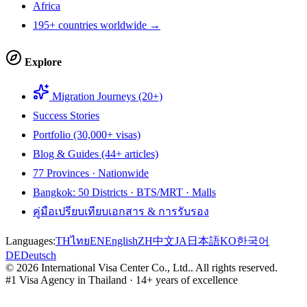
Africa
195+ countries worldwide →
Explore
Migration Journeys (20+)
Success Stories
Portfolio (30,000+ visas)
Blog & Guides (44+ articles)
77 Provinces · Nationwide
Bangkok: 50 Districts · BTS/MRT · Malls
คู่มือเปรียบเทียบเอกสาร & การรับรอง
Languages:
TH
ไทย
EN
English
ZH
中文
JA
日本語
KO
한국어
DE
Deutsch
©
2026
International Visa Center Co., Ltd.
.
All rights reserved.
#1 Visa Agency in Thailand · 14+ years of excellence