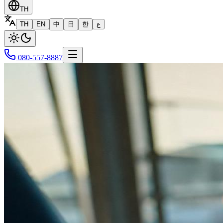
TH
TH
EN
中
日
한
ع
080-557-8887