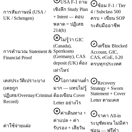
USA F-1 ถาม
ซ้อม F-1 / Tier
เชิงลึก Study Plan
4 / Subclass 500
การสัมภาษณ์ (USA /
+ Intent — ตอบ
UK / Schengen)
ครบ + เขียน SOP
พลาด = ปฏิเสธ
ระดับมืออาชีพ
214(b)
ไม่รู้ว่า GIC
(Canada),
เตรียม Blocked
Sperrkonto
การคำนวณ Statement &
Account, GIC,
(Germany), CAS
CAS, eCoE, I-20
Financial Proof
deposit (UK) ต้อง
ครบทุกประเทศ
เท่าไหร่
เคสประวัติเปราะบาง
โอกาสผ่านต่ำ
Recovery
(เคยถูก
มาก — แทบไม่รู้
Strategy + Sworn
Statement + Cover
ปฏิเสธ/Overstay/Criminal
ต้องเขียน Cover
Letter ตามเคส
Record)
Letter อย่างไร
ค่าเดินทาง +
ราคา All-in
ค่าแปล + ค่า
ระบุชัดเจน ไม่มีค่า
ค่าใช้จ่ายแฝง
รับรอง + เสียวัน
ซ่อน — ฟรีคำ