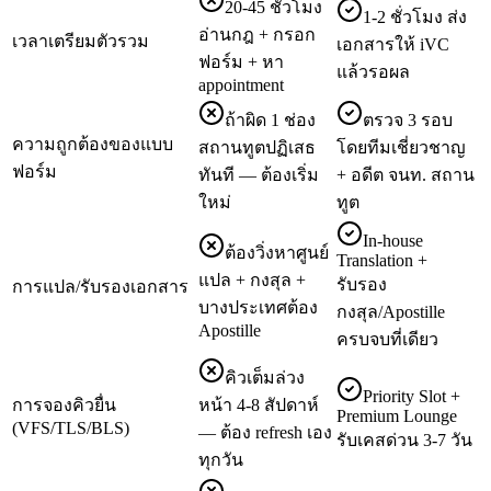
20-45 ชั่วโมง
1-2 ชั่วโมง ส่ง
อ่านกฎ + กรอก
เวลาเตรียมตัวรวม
เอกสารให้ iVC
ฟอร์ม + หา
แล้วรอผล
appointment
ถ้าผิด 1 ช่อง
ตรวจ 3 รอบ
ความถูกต้องของแบบ
สถานทูตปฏิเสธ
โดยทีมเชี่ยวชาญ
ฟอร์ม
ทันที — ต้องเริ่ม
+ อดีต จนท. สถาน
ใหม่
ทูต
In-house
ต้องวิ่งหาศูนย์
Translation +
แปล + กงสุล +
รับรอง
การแปล/รับรองเอกสาร
บางประเทศต้อง
กงสุล/Apostille
Apostille
ครบจบที่เดียว
คิวเต็มล่วง
Priority Slot +
การจองคิวยื่น
หน้า 4-8 สัปดาห์
Premium Lounge
(VFS/TLS/BLS)
— ต้อง refresh เอง
รับเคสด่วน 3-7 วัน
ทุกวัน