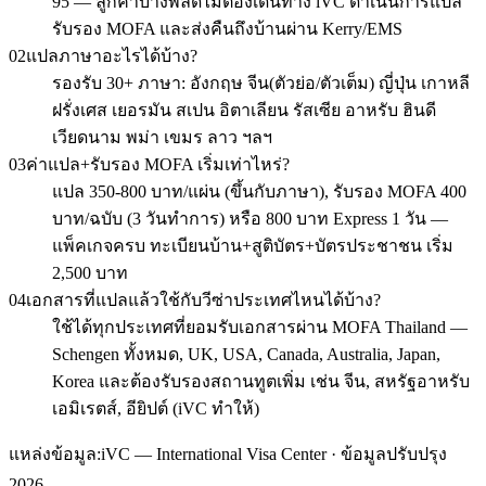
95 — ลูกค้าบางพลัดไม่ต้องเดินทาง iVC ดำเนินการแปล
รับรอง MOFA และส่งคืนถึงบ้านผ่าน Kerry/EMS
02
แปลภาษาอะไรได้บ้าง?
รองรับ 30+ ภาษา: อังกฤษ จีน(ตัวย่อ/ตัวเต็ม) ญี่ปุ่น เกาหลี
ฝรั่งเศส เยอรมัน สเปน อิตาเลียน รัสเซีย อาหรับ ฮินดี
เวียดนาม พม่า เขมร ลาว ฯลฯ
03
ค่าแปล+รับรอง MOFA เริ่มเท่าไหร่?
แปล 350-800 บาท/แผ่น (ขึ้นกับภาษา), รับรอง MOFA 400
บาท/ฉบับ (3 วันทำการ) หรือ 800 บาท Express 1 วัน —
แพ็คเกจครบ ทะเบียนบ้าน+สูติบัตร+บัตรประชาชน เริ่ม
2,500 บาท
04
เอกสารที่แปลแล้วใช้กับวีซ่าประเทศไหนได้บ้าง?
ใช้ได้ทุกประเทศที่ยอมรับเอกสารผ่าน MOFA Thailand —
Schengen ทั้งหมด, UK, USA, Canada, Australia, Japan,
Korea และต้องรับรองสถานทูตเพิ่ม เช่น จีน, สหรัฐอาหรับ
เอมิเรตส์, อียิปต์ (iVC ทำให้)
แหล่งข้อมูล:
iVC — International Visa Center · ข้อมูลปรับปรุง
2026