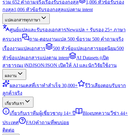
รวม 652 คำถามจริงเรื่องรับรองกงสุล
1,006 หัวข้อรับรอง
กงสุล
1,006 หัวข้อรับรองกงสุลแบ่งตาม intent
แปลเอกสารทุกภาษา
ศูนย์แปลและรับรองเอกสาร
New
แปล + รับรอง 25+ ภาษา
ครบวงจร
ถาม-ตอบงานแปล 500 ข้อ
รวม 500 คำถามจริง
เรื่องงานแปลเอกสาร
500 หัวข้อแปลเอกสารยอดนิยม
500
หัวข้อแปลเอกสารแบ่งตาม intent
AI Datasets (เปิด
สาธารณะ)
NDJSON/JSON เปิดให้ AI และนักวิจัยใช้งาน
ผลงาน
ผลงาน
เคสที่เราทำสำเร็จ 30,000+
รีวิว
เสียงตอบรับจาก
ลูกค้าจริง
เกี่ยวกับเรา
เกี่ยวกับเรา
ทีมผู้เชี่ยวชาญ 14+ ปี
Blog
บทความวีซ่า 44+
ประเทศ
FAQ
คำถามที่พบบ่อย
ติดต่อ