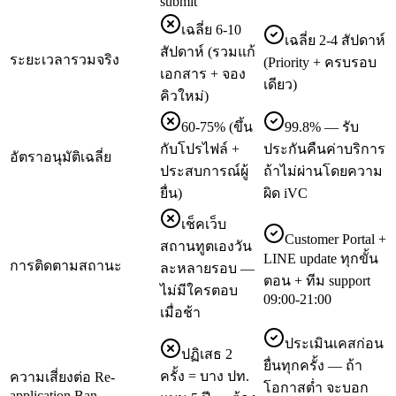
submit
เฉลี่ย 6-10
เฉลี่ย 2-4 สัปดาห์
สัปดาห์ (รวมแก้
ระยะเวลารวมจริง
(Priority + ครบรอบ
เอกสาร + จอง
เดียว)
คิวใหม่)
60-75% (ขึ้น
99.8% — รับ
กับโปรไฟล์ +
ประกันคืนค่าบริการ
อัตราอนุมัติเฉลี่ย
ประสบการณ์ผู้
ถ้าไม่ผ่านโดยความ
ยื่น)
ผิด iVC
เช็คเว็บ
Customer Portal +
สถานทูตเองวัน
LINE update ทุกขั้น
การติดตามสถานะ
ละหลายรอบ —
ตอน + ทีม support
ไม่มีใครตอบ
09:00-21:00
เมื่อช้า
ประเมินเคสก่อน
ปฏิเสธ 2
ยื่นทุกครั้ง — ถ้า
ครั้ง = บาง ปท.
ความเสี่ยงต่อ Re-
โอกาสต่ำ จะบอก
application Ban