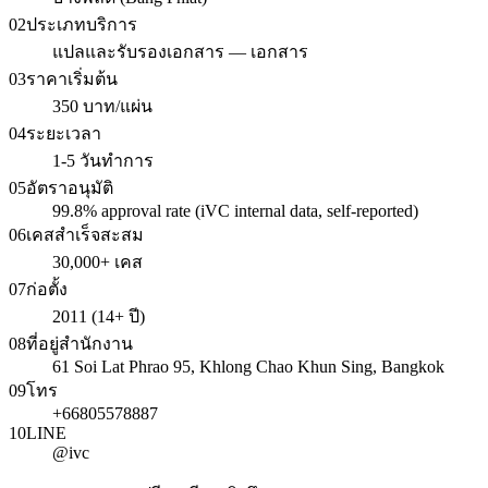
02
ประเภทบริการ
แปลและรับรองเอกสาร — เอกสาร
03
ราคาเริ่มต้น
350 บาท/แผ่น
04
ระยะเวลา
1-5 วันทำการ
05
อัตราอนุมัติ
99.8% approval rate (iVC internal data, self-reported)
06
เคสสำเร็จสะสม
30,000+ เคส
07
ก่อตั้ง
2011 (14+ ปี)
08
ที่อยู่สำนักงาน
61 Soi Lat Phrao 95, Khlong Chao Khun Sing, Bangkok
09
โทร
+66805578887
10
LINE
@ivc