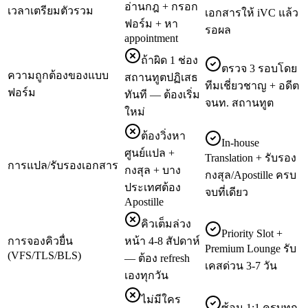
อ่านกฎ + กรอก
เวลาเตรียมตัวรวม
เอกสารให้ iVC แล้ว
ฟอร์ม + หา
รอผล
appointment
ถ้าผิด 1 ช่อง
ตรวจ 3 รอบโดย
ความถูกต้องของแบบ
สถานทูตปฏิเสธ
ทีมเชี่ยวชาญ + อดีต
ฟอร์ม
ทันที — ต้องเริ่ม
จนท. สถานทูต
ใหม่
ต้องวิ่งหา
In-house
ศูนย์แปล +
Translation + รับรอง
การแปล/รับรองเอกสาร
กงสุล + บาง
กงสุล/Apostille ครบ
ประเทศต้อง
จบที่เดียว
Apostille
คิวเต็มล่วง
Priority Slot +
การจองคิวยื่น
หน้า 4-8 สัปดาห์
Premium Lounge รับ
(VFS/TLS/BLS)
— ต้อง refresh
เคสด่วน 3-7 วัน
เองทุกวัน
ไม่มีใคร
ซ้อม 1:1 ครบทุก