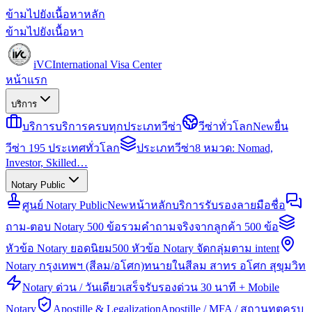
ข้ามไปยังเนื้อหาหลัก
ข้ามไปยังเนื้อหา
iVC
International Visa Center
หน้าแรก
บริการ
บริการ
บริการครบทุกประเภทวีซ่า
วีซ่าทั่วโลก
New
ยื่น
วีซ่า 195 ประเทศทั่วโลก
ประเภทวีซ่า
8 หมวด: Nomad,
Investor, Skilled…
Notary Public
ศูนย์ Notary Public
New
หน้าหลักบริการรับรองลายมือชื่อ
ถาม-ตอบ Notary 500 ข้อ
รวมคำถามจริงจากลูกค้า 500 ข้อ
หัวข้อ Notary ยอดนิยม
500 หัวข้อ Notary จัดกลุ่มตาม intent
Notary กรุงเทพฯ (สีลม/อโศก)
ทนายในสีลม สาทร อโศก สุขุมวิท
Notary ด่วน / วันเดียวเสร็จ
รับรองด่วน 30 นาที + Mobile
Notary
Apostille & Legalization
Apostille / MFA / สถานทูตครบ