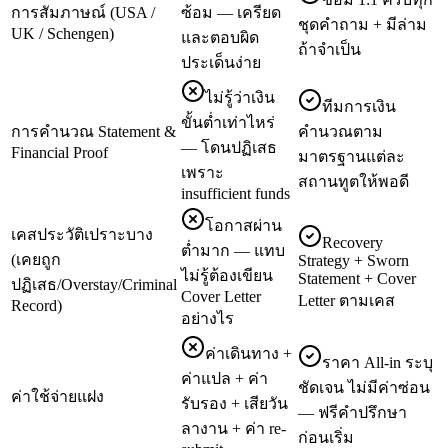
การสัมภาษณ์ (USA /
ซ้อม — เครียด
ชุดคำถาม + มีล่าม
UK / Schengen)
และตอบผิด
ถ้าจำเป็น
ประเด็นง่าย
ไม่รู้ว่าเงิน
ทีมการเงิน
ขั้นต่ำเท่าไหร่
การคำนวณ Statement &
คำนวณตาม
— โดนปฏิเสธ
Financial Proof
มาตรฐานแต่ละ
เพราะ
สถานทูตให้พอดี
insufficient funds
โอกาสผ่าน
เคสประวัติเปราะบาง
Recovery
ต่ำมาก — แทบ
(เคยถูก
Strategy + Sworn
ไม่รู้ต้องเขียน
Statement + Cover
ปฏิเสธ/Overstay/Criminal
Cover Letter
Letter ตามเคส
Record)
อย่างไร
ค่าเดินทาง +
ราคา All-in ระบุ
ค่าแปล + ค่า
ชัดเจน ไม่มีค่าซ่อน
ค่าใช้จ่ายแฝง
รับรอง + เสียวัน
— ฟรีคำปรึกษา
ลางาน + ค่า re-
ก่อนเริ่ม