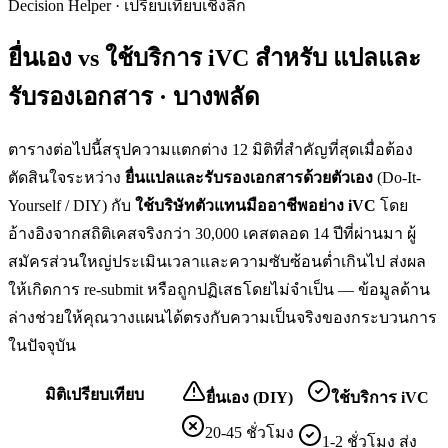
Decision Helper · เปรียบเทียบเชิงลึก
ยื่นเอง vs ใช้บริการ iVC สำหรับ
แปลและ
รับรองเอกสาร · บางพลัด
ตารางต่อไปนี้สรุปความแตกต่าง 12 มิติที่สำคัญที่สุดเมื่อต้อง
ตัดสินใจระหว่าง
ยื่น
แปลและรับรองเอกสาร
ด้วยตัวเอง
(Do-It-
Yourself / DIY) กับ
ใช้บริษัทตัวแทนมืออาชีพอย่าง iVC
โดย
อ้างอิงจากสถิติเคสจริงกว่า 30,000 เคสตลอด 14 ปีที่ผ่านมา ผู้
สมัครส่วนใหญ่ประเมินเวลาและความซับซ้อนต่ำเกินไป ส่งผล
ให้เกิดการ re-submit หรือถูกปฏิเสธโดยไม่จำเป็น — ข้อมูลด้าน
ล่างช่วยให้คุณวางแผนได้ตรงกับความเป็นจริงของกระบวนการ
ในปัจจุบัน
มิติเปรียบเทียบ
ยื่นเอง (DIY)
ใช้บริการ iVC
20-45 ชั่วโมง
1-2 ชั่วโมง ส่ง