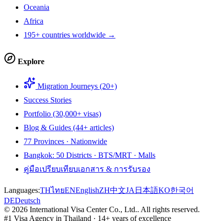
Oceania
Africa
195+ countries worldwide →
Explore
Migration Journeys (20+)
Success Stories
Portfolio (30,000+ visas)
Blog & Guides (44+ articles)
77 Provinces · Nationwide
Bangkok: 50 Districts · BTS/MRT · Malls
คู่มือเปรียบเทียบเอกสาร & การรับรอง
Languages:
TH
ไทย
EN
English
ZH
中文
JA
日本語
KO
한국어
DE
Deutsch
©
2026
International Visa Center Co., Ltd.
.
All rights reserved.
#1 Visa Agency in Thailand · 14+ years of excellence