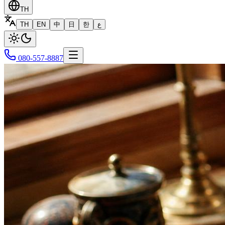
TH
TH
EN
中
日
한
ع
080-557-8887