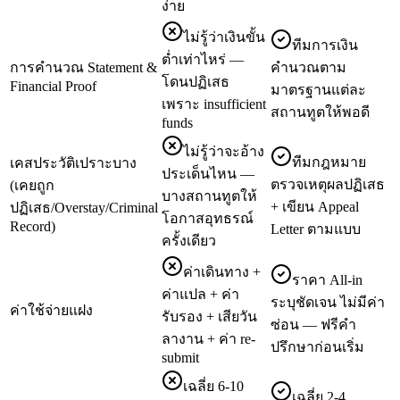
ง่าย
ไม่รู้ว่าเงินขั้น
ทีมการเงิน
ต่ำเท่าไหร่ —
การคำนวณ Statement &
คำนวณตาม
โดนปฏิเสธ
Financial Proof
มาตรฐานแต่ละ
เพราะ insufficient
สถานทูตให้พอดี
funds
ไม่รู้ว่าจะอ้าง
ทีมกฎหมาย
เคสประวัติเปราะบาง
ประเด็นไหน —
ตรวจเหตุผลปฏิเสธ
(เคยถูก
บางสถานทูตให้
+ เขียน Appeal
ปฏิเสธ/Overstay/Criminal
โอกาสอุทธรณ์
Record)
Letter ตามแบบ
ครั้งเดียว
ค่าเดินทาง +
ราคา All-in
ค่าแปล + ค่า
ระบุชัดเจน ไม่มีค่า
ค่าใช้จ่ายแฝง
รับรอง + เสียวัน
ซ่อน — ฟรีคำ
ลางาน + ค่า re-
ปรึกษาก่อนเริ่ม
submit
เฉลี่ย 6-10
เฉลี่ย 2-4