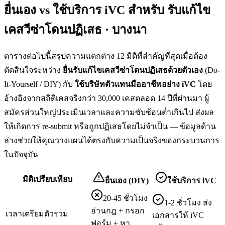
ยื่นเอง vs ใช้บริการ iVC สำหรับ
รับแก้ไข
เคสวีซ่าโดนปฏิเสธ · บางนา
ตารางต่อไปนี้สรุปความแตกต่าง 12 มิติที่สำคัญที่สุดเมื่อต้อง
ตัดสินใจระหว่าง
ยื่น
รับแก้ไขเคสวีซ่าโดนปฏิเสธ
ด้วยตัวเอง
(Do-
It-Yourself / DIY) กับ
ใช้บริษัทตัวแทนมืออาชีพอย่าง iVC
โดย
อ้างอิงจากสถิติเคสจริงกว่า 30,000 เคสตลอด 14 ปีที่ผ่านมา ผู้
สมัครส่วนใหญ่ประเมินเวลาและความซับซ้อนต่ำเกินไป ส่งผล
ให้เกิดการ re-submit หรือถูกปฏิเสธโดยไม่จำเป็น — ข้อมูลด้าน
ล่างช่วยให้คุณวางแผนได้ตรงกับความเป็นจริงของกระบวนการ
ในปัจจุบัน
มิติเปรียบเทียบ
ยื่นเอง (DIY)
ใช้บริการ iVC
20-45 ชั่วโมง
1-2 ชั่วโมง ส่ง
อ่านกฎ + กรอก
เวลาเตรียมตัวรวม
เอกสารให้ iVC
ฟอร์ม + หา