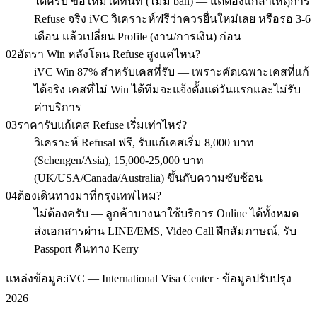
ได้ครับ ขอใหม่ได้ทันที (ไม่มี ban) — แต่ต้องแก้สาเหตุการ
Refuse จริง iVC วิเคราะห์ฟรีว่าควรยื่นใหม่เลย หรือรอ 3-6
เดือน แล้วเปลี่ยน Profile (งาน/การเงิน) ก่อน
02
อัตรา Win หลังโดน Refuse สูงแค่ไหน?
iVC Win 87% สำหรับเคสที่รับ — เพราะคัดเฉพาะเคสที่แก้
ได้จริง เคสที่ไม่ Win ได้ทีมจะแจ้งตั้งแต่วันแรกและไม่รับ
ค่าบริการ
03
ราคารับแก้เคส Refuse เริ่มเท่าไหร่?
วิเคราะห์ Refusal ฟรี, รับแก้เคสเริ่ม 8,000 บาท
(Schengen/Asia), 15,000-25,000 บาท
(UK/USA/Canada/Australia) ขึ้นกับความซับซ้อน
04
ต้องเดินทางมาที่กรุงเทพไหม?
ไม่ต้องครับ — ลูกค้าบางนาใช้บริการ Online ได้ทั้งหมด
ส่งเอกสารผ่าน LINE/EMS, Video Call ฝึกสัมภาษณ์, รับ
Passport คืนทาง Kerry
แหล่งข้อมูล:
iVC — International Visa Center · ข้อมูลปรับปรุง
2026