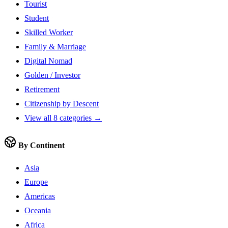
Tourist
Student
Skilled Worker
Family & Marriage
Digital Nomad
Golden / Investor
Retirement
Citizenship by Descent
View all 8 categories →
By Continent
Asia
Europe
Americas
Oceania
Africa