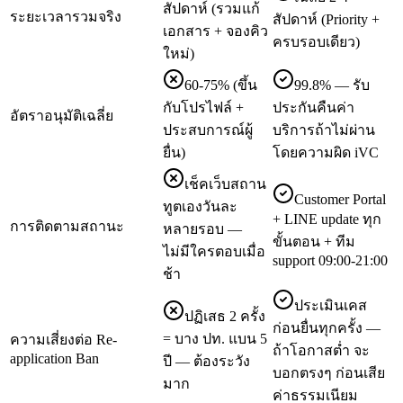
สัปดาห์ (รวมแก้
ระยะเวลารวมจริง
สัปดาห์ (Priority +
เอกสาร + จองคิว
ครบรอบเดียว)
ใหม่)
60-75% (ขึ้น
99.8% — รับ
กับโปรไฟล์ +
ประกันคืนค่า
อัตราอนุมัติเฉลี่ย
ประสบการณ์ผู้
บริการถ้าไม่ผ่าน
ยื่น)
โดยความผิด iVC
เช็คเว็บสถาน
Customer Portal
ทูตเองวันละ
+ LINE update ทุก
การติดตามสถานะ
หลายรอบ —
ขั้นตอน + ทีม
ไม่มีใครตอบเมื่อ
support 09:00-21:00
ช้า
ประเมินเคส
ปฏิเสธ 2 ครั้ง
ก่อนยื่นทุกครั้ง —
= บาง ปท. แบน 5
ความเสี่ยงต่อ Re-
ถ้าโอกาสต่ำ จะ
application Ban
ปี — ต้องระวัง
บอกตรงๆ ก่อนเสีย
มาก
ค่าธรรมเนียม