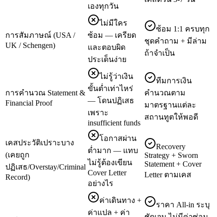
เองทุกวัน
ไม่มีใคร
ซ้อม 1:1 ครบทุก
การสัมภาษณ์ (USA /
ซ้อม — เครียด
ชุดคำถาม + มีล่าม
UK / Schengen)
และตอบผิด
ถ้าจำเป็น
ประเด็นง่าย
ไม่รู้ว่าเงิน
ทีมการเงิน
ขั้นต่ำเท่าไหร่
การคำนวณ Statement &
คำนวณตาม
— โดนปฏิเสธ
Financial Proof
มาตรฐานแต่ละ
เพราะ
สถานทูตให้พอดี
insufficient funds
โอกาสผ่าน
เคสประวัติเปราะบาง
Recovery
ต่ำมาก — แทบ
(เคยถูก
Strategy + Sworn
ไม่รู้ต้องเขียน
Statement + Cover
ปฏิเสธ/Overstay/Criminal
Cover Letter
Letter ตามเคส
Record)
อย่างไร
ค่าเดินทาง +
ราคา All-in ระบุ
ค่าแปล + ค่า
ชัดเจน ไม่มีค่าซ่อน