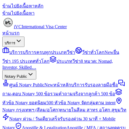
ข้ามไปยังเนื้อหาหลัก
ข้ามไปยังเนื้อหา
iVC
International Visa Center
หน้าแรก
บริการ
บริการ
บริการครบทุกประเภทวีซ่า
วีซ่าทั่วโลก
New
ยื่น
วีซ่า 195 ประเทศทั่วโลก
ประเภทวีซ่า
8 หมวด: Nomad,
Investor, Skilled…
Notary Public
ศูนย์ Notary Public
New
หน้าหลักบริการรับรองลายมือชื่อ
ถาม-ตอบ Notary 500 ข้อ
รวมคำถามจริงจากลูกค้า 500 ข้อ
หัวข้อ Notary ยอดนิยม
500 หัวข้อ Notary จัดกลุ่มตาม intent
Notary กรุงเทพฯ (สีลม/อโศก)
ทนายในสีลม สาทร อโศก สุขุมวิท
Notary ด่วน / วันเดียวเสร็จ
รับรองด่วน 30 นาที + Mobile
Notary
Apostille & Legalization
Apostille / MFA / สถานทูตครบ