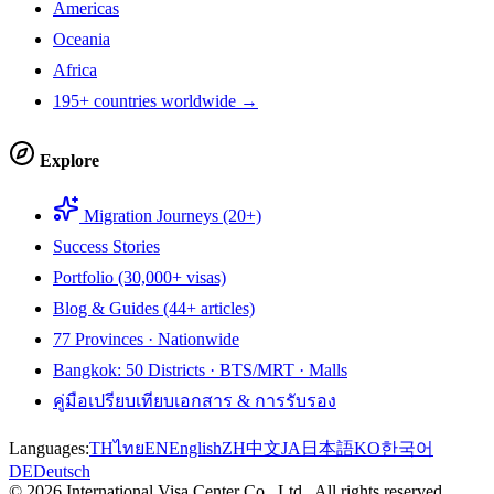
Americas
Oceania
Africa
195+ countries worldwide →
Explore
Migration Journeys (20+)
Success Stories
Portfolio (30,000+ visas)
Blog & Guides (44+ articles)
77 Provinces · Nationwide
Bangkok: 50 Districts · BTS/MRT · Malls
คู่มือเปรียบเทียบเอกสาร & การรับรอง
Languages:
TH
ไทย
EN
English
ZH
中文
JA
日本語
KO
한국어
DE
Deutsch
©
2026
International Visa Center Co., Ltd.
.
All rights reserved.