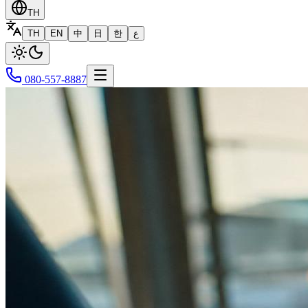
TH
TH
EN
中
日
한
ع
080-557-8887