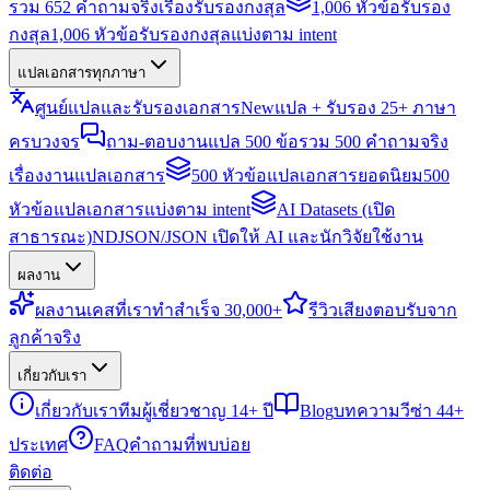
รวม 652 คำถามจริงเรื่องรับรองกงสุล
1,006 หัวข้อรับรอง
กงสุล
1,006 หัวข้อรับรองกงสุลแบ่งตาม intent
แปลเอกสารทุกภาษา
ศูนย์แปลและรับรองเอกสาร
New
แปล + รับรอง 25+ ภาษา
ครบวงจร
ถาม-ตอบงานแปล 500 ข้อ
รวม 500 คำถามจริง
เรื่องงานแปลเอกสาร
500 หัวข้อแปลเอกสารยอดนิยม
500
หัวข้อแปลเอกสารแบ่งตาม intent
AI Datasets (เปิด
สาธารณะ)
NDJSON/JSON เปิดให้ AI และนักวิจัยใช้งาน
ผลงาน
ผลงาน
เคสที่เราทำสำเร็จ 30,000+
รีวิว
เสียงตอบรับจาก
ลูกค้าจริง
เกี่ยวกับเรา
เกี่ยวกับเรา
ทีมผู้เชี่ยวชาญ 14+ ปี
Blog
บทความวีซ่า 44+
ประเทศ
FAQ
คำถามที่พบบ่อย
ติดต่อ