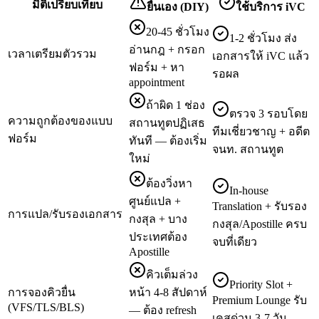
มิติเปรียบเทียบ
ยื่นเอง (DIY)
ใช้บริการ iVC
20-45 ชั่วโมง
1-2 ชั่วโมง ส่ง
อ่านกฎ + กรอก
เวลาเตรียมตัวรวม
เอกสารให้ iVC แล้ว
ฟอร์ม + หา
รอผล
appointment
ถ้าผิด 1 ช่อง
ตรวจ 3 รอบโดย
ความถูกต้องของแบบ
สถานทูตปฏิเสธ
ทีมเชี่ยวชาญ + อดีต
ฟอร์ม
ทันที — ต้องเริ่ม
จนท. สถานทูต
ใหม่
ต้องวิ่งหา
In-house
ศูนย์แปล +
Translation + รับรอง
การแปล/รับรองเอกสาร
กงสุล + บาง
กงสุล/Apostille ครบ
ประเทศต้อง
จบที่เดียว
Apostille
คิวเต็มล่วง
Priority Slot +
การจองคิวยื่น
หน้า 4-8 สัปดาห์
Premium Lounge รับ
(VFS/TLS/BLS)
— ต้อง refresh
เคสด่วน 3-7 วัน