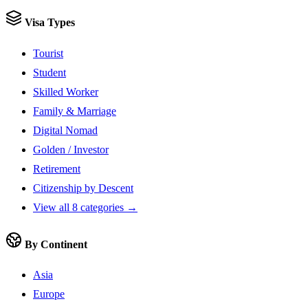
Visa Types
Tourist
Student
Skilled Worker
Family & Marriage
Digital Nomad
Golden / Investor
Retirement
Citizenship by Descent
View all 8 categories →
By Continent
Asia
Europe