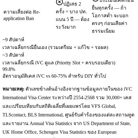
ประเมินเคสก่อน
ปฏิเสธ 2
ยื่นทุกครั้ง — ถ้า
ครั้ง = บาง ปท.
ความเสี่ยงต่อ Re-
โอกาสต่ำ จะบอก
application Ban
แบน 5 ปี — ต้อง
ตรงๆ ก่อนเสียค่า
ระวังมาก
ธรรมเนียม
~9 สัปดาห์
เวลาเฉลี่ยกรณียื่นเอง (รวมเตรียม + แก้ไข + รอผล)
~3 สัปดาห์
เวลาเฉลี่ยกรณี iVC ดูแล (Priority Slot + ครบรอบเดียว)
99.8%
อัตราอนุมัติเคส iVC vs 60-75% สำหรับ DIY ทั่วไป
หมายเหตุ:
ตัวเลขข้างต้นอ้างอิงจากฐานข้อมูลภายในของ iVC
International Visa Center ระหว่างปี 2554-2568 รวม 30,000+ เคส
และเปรียบเทียบกับสถิติเฉลี่ยที่เผยแพร่โดย VFS Global,
TLScontact, BLS International, ศูนย์รับคำร้องของแต่ละสถานทูต
และรายงาน Annual Visa Statistics จาก US Department of State,
UK Home Office, Schengen Visa Statistics ของ European