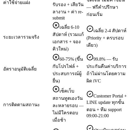
ค่าใช้จ่ายแฝง
รับรอง + เสียวัน
— ฟรีคำปรึกษา
ลางาน + ค่า re-
ก่อนเริ่ม
submit
เฉลี่ย 6-10
เฉลี่ย 2-4 สัปดาห์
สัปดาห์ (รวมแก้
ระยะเวลารวมจริง
(Priority + ครบรอบ
เอกสาร + จอง
เดียว)
คิวใหม่)
60-75% (ขึ้น
99.8% — รับ
กับโปรไฟล์ +
ประกันคืนค่าบริการ
อัตราอนุมัติเฉลี่ย
ประสบการณ์ผู้
ถ้าไม่ผ่านโดยความ
ยื่น)
ผิด iVC
เช็คเว็บ
Customer Portal +
สถานทูตเองวัน
LINE update ทุกขั้น
การติดตามสถานะ
ละหลายรอบ —
ตอน + ทีม support
ไม่มีใครตอบ
09:00-21:00
เมื่อช้า