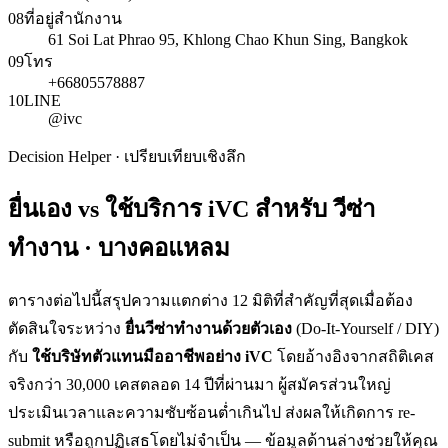
08
ที่อยู่สำนักงาน
61 Soi Lat Phrao 95, Khlong Chao Khun Sing, Bangkok
09
โทร
+66805578887
10
LINE
@ivc
Decision Helper · เปรียบเทียบเชิงลึก
ยื่นเอง vs ใช้บริการ iVC สำหรับ
วีซ่า
ทำงาน · บางคอแหลม
ตารางต่อไปนี้สรุปความแตกต่าง 12 มิติที่สำคัญที่สุดเมื่อต้อง
ตัดสินใจระหว่าง
ยื่น
วีซ่าทำงาน
ด้วยตัวเอง
(Do-It-Yourself / DIY)
กับ
ใช้บริษัทตัวแทนมืออาชีพอย่าง iVC
โดยอ้างอิงจากสถิติเคส
จริงกว่า 30,000 เคสตลอด 14 ปีที่ผ่านมา ผู้สมัครส่วนใหญ่
ประเมินเวลาและความซับซ้อนต่ำเกินไป ส่งผลให้เกิดการ re-
submit หรือถูกปฏิเสธโดยไม่จำเป็น — ข้อมูลด้านล่างช่วยให้คุณ