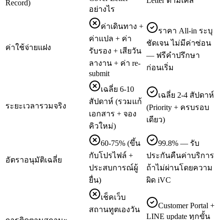
Letter ตามเคส
Record)
อย่างไร
ค่าเดินทาง +
ราคา All-in ระบุ
ค่าแปล + ค่า
ชัดเจน ไม่มีค่าซ่อน
ค่าใช้จ่ายแฝง
รับรอง + เสียวัน
— ฟรีคำปรึกษา
ลางาน + ค่า re-
ก่อนเริ่ม
submit
เฉลี่ย 6-10
เฉลี่ย 2-4 สัปดาห์
สัปดาห์ (รวมแก้
ระยะเวลารวมจริง
(Priority + ครบรอบ
เอกสาร + จอง
เดียว)
คิวใหม่)
60-75% (ขึ้น
99.8% — รับ
กับโปรไฟล์ +
ประกันคืนค่าบริการ
อัตราอนุมัติเฉลี่ย
ประสบการณ์ผู้
ถ้าไม่ผ่านโดยความ
ยื่น)
ผิด iVC
เช็คเว็บ
Customer Portal +
สถานทูตเองวัน
LINE update ทุกขั้น