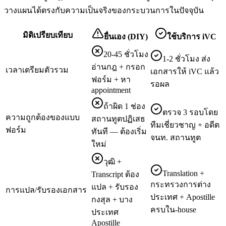
วางแผนได้ตรงกับความเป็นจริงของกระบวนการในปัจจุบัน
มิติเปรียบเทียบ
ยื่นเอง (DIY)
ใช้บริการ iVC
20-45 ชั่วโมง
1-2 ชั่วโมง ส่ง
อ่านกฎ + กรอก
เวลาเตรียมตัวรวม
เอกสารให้ iVC แล้ว
ฟอร์ม + หา
รอผล
appointment
ถ้าผิด 1 ช่อง
ตรวจ 3 รอบโดย
ความถูกต้องของแบบ
สถานทูตปฏิเสธ
ทีมเชี่ยวชาญ + อดีต
ฟอร์ม
ทันที — ต้องเริ่ม
จนท. สถานทูต
ใหม่
วุฒิ +
Translation +
Transcript ต้อง
กระทรวงการต่าง
แปล + รับรอง
การแปล/รับรองเอกสาร
ประเทศ + Apostille
กงสุล + บาง
ครบใน-house
ประเทศ
Apostille