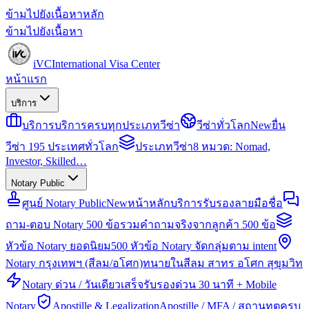
ข้ามไปยังเนื้อหาหลัก
ข้ามไปยังเนื้อหา
iVC
International Visa Center
หน้าแรก
บริการ
บริการ
บริการครบทุกประเภทวีซ่า
วีซ่าทั่วโลก
New
ยื่น
วีซ่า 195 ประเทศทั่วโลก
ประเภทวีซ่า
8 หมวด: Nomad,
Investor, Skilled…
Notary Public
ศูนย์ Notary Public
New
หน้าหลักบริการรับรองลายมือชื่อ
ถาม-ตอบ Notary 500 ข้อ
รวมคำถามจริงจากลูกค้า 500 ข้อ
หัวข้อ Notary ยอดนิยม
500 หัวข้อ Notary จัดกลุ่มตาม intent
Notary กรุงเทพฯ (สีลม/อโศก)
ทนายในสีลม สาทร อโศก สุขุมวิท
Notary ด่วน / วันเดียวเสร็จ
รับรองด่วน 30 นาที + Mobile
Notary
Apostille & Legalization
Apostille / MFA / สถานทูตครบ