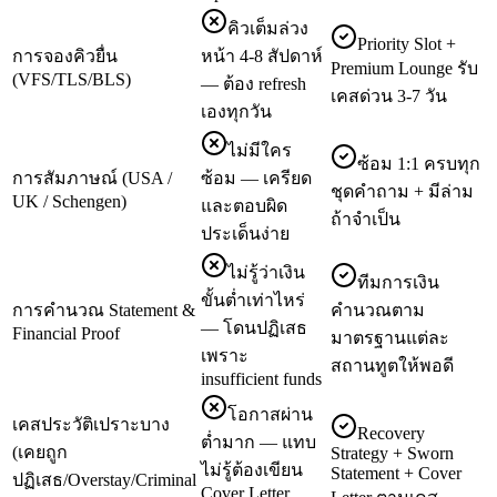
คิวเต็มล่วง
Priority Slot +
การจองคิวยื่น
หน้า 4-8 สัปดาห์
Premium Lounge รับ
(VFS/TLS/BLS)
— ต้อง refresh
เคสด่วน 3-7 วัน
เองทุกวัน
ไม่มีใคร
ซ้อม 1:1 ครบทุก
การสัมภาษณ์ (USA /
ซ้อม — เครียด
ชุดคำถาม + มีล่าม
UK / Schengen)
และตอบผิด
ถ้าจำเป็น
ประเด็นง่าย
ไม่รู้ว่าเงิน
ทีมการเงิน
ขั้นต่ำเท่าไหร่
การคำนวณ Statement &
คำนวณตาม
— โดนปฏิเสธ
Financial Proof
มาตรฐานแต่ละ
เพราะ
สถานทูตให้พอดี
insufficient funds
โอกาสผ่าน
เคสประวัติเปราะบาง
Recovery
ต่ำมาก — แทบ
(เคยถูก
Strategy + Sworn
ไม่รู้ต้องเขียน
Statement + Cover
ปฏิเสธ/Overstay/Criminal
Cover Letter