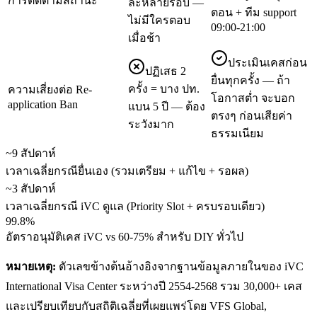
การติดตามสถานะ
ละหลายรอบ —
ตอน + ทีม support
ไม่มีใครตอบ
09:00-21:00
เมื่อช้า
ประเมินเคสก่อน
ปฏิเสธ 2
ยื่นทุกครั้ง — ถ้า
ครั้ง = บาง ปท.
ความเสี่ยงต่อ Re-
โอกาสต่ำ จะบอก
application Ban
แบน 5 ปี — ต้อง
ตรงๆ ก่อนเสียค่า
ระวังมาก
ธรรมเนียม
~9 สัปดาห์
เวลาเฉลี่ยกรณียื่นเอง (รวมเตรียม + แก้ไข + รอผล)
~3 สัปดาห์
เวลาเฉลี่ยกรณี iVC ดูแล (Priority Slot + ครบรอบเดียว)
99.8%
อัตราอนุมัติเคส iVC vs 60-75% สำหรับ DIY ทั่วไป
หมายเหตุ:
ตัวเลขข้างต้นอ้างอิงจากฐานข้อมูลภายในของ iVC
International Visa Center ระหว่างปี 2554-2568 รวม 30,000+ เคส
และเปรียบเทียบกับสถิติเฉลี่ยที่เผยแพร่โดย VFS Global,