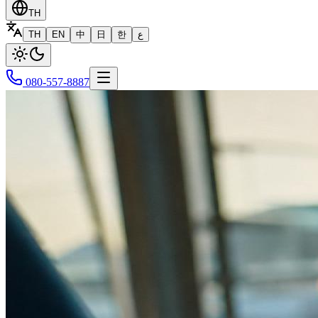
TH
TH
EN
中
日
한
ع
080-557-8887