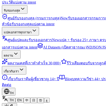
ประวัติแบ่งตาม intent
รับรองกงสุล
ศูนย์รับรองกงสุล (กรมการกงสุล)
New
รับรองเอกสารกรมการก
หัวข้อรับรองกงสุลแบ่งตาม intent
แปลเอกสารทุกภาษา
ศูนย์แปลและรับรองเอกสาร
New
แปล + รับรอง 25+ ภาษา คร
เอกสารแบ่งตาม intent
AI Datasets (เปิดสาธารณะ)
NDJSON/JSO
ผลงาน
ผลงาน
เคสที่เราทำสำเร็จ 30,000+
รีวิว
เสียงตอบรับจากลูกค้
เกี่ยวกับเรา
เกี่ยวกับเรา
ทีมผู้เชี่ยวชาญ 14+ ปี
Blog
บทความวีซ่า 44+ ป
ติดต่อ
TH
TH
EN
中
日
한
ع