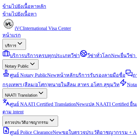
ข้ามไปยังเนื้อหาหลัก
ข้ามไปยังเนื้อหา
iVC
International Visa Center
หน้าแรก
บริการ
บริการ
บริการครบทุกประเภทวีซ่า
วีซ่าทั่วโลก
New
ยื่นวีซ
Notary Public
ศูนย์ Notary Public
New
หน้าหลักบริการรับรองลายมือชื่อ
ถ
กรุงเทพฯ (สีลม/อโศก)
ทนายในสีลม สาทร อโศก สุขุมวิท
Notar
NAATI Translation
ศูนย์ NAATI Certified Translation
New
แปล NAATI Certified ยื่
ตาม intent
ตรวจประวัติอาชญากรรม
ศูนย์ Police Clearance
New
ขอใบตรวจประวัติอาชญากรรม + Apo