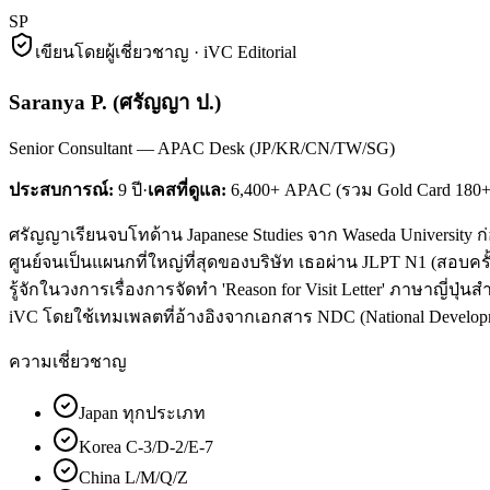
SP
เขียนโดยผู้เชี่ยวชาญ · iVC Editorial
Saranya P.
(
ศรัญญา ป.
)
Senior Consultant — APAC Desk (JP/KR/CN/TW/SG)
ประสบการณ์:
9
ปี
·
เคสที่ดูแล:
6,400+ APAC (รวม Gold Card 180+
ศรัญญาเรียนจบโทด้าน Japanese Studies จาก Waseda University 
ศูนย์จนเป็นแผนกที่ใหญ่ที่สุดของบริษัท เธอผ่าน JLPT N1 (สอบครั
รู้จักในวงการเรื่องการจัดทำ 'Reason for Visit Letter' ภาษาญี่ปุ่น
iVC โดยใช้เทมเพลตที่อ้างอิงจากเอกสาร NDC (National Develop
ความเชี่ยวชาญ
Japan ทุกประเภท
Korea C-3/D-2/E-7
China L/M/Q/Z