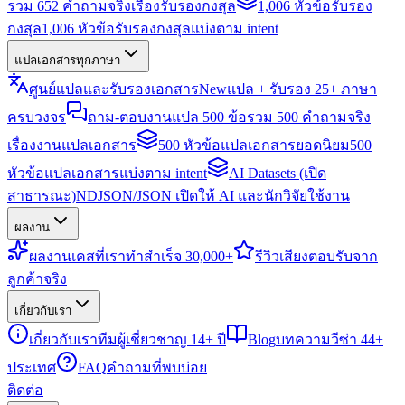
รวม 652 คำถามจริงเรื่องรับรองกงสุล
1,006 หัวข้อรับรอง
กงสุล
1,006 หัวข้อรับรองกงสุลแบ่งตาม intent
แปลเอกสารทุกภาษา
ศูนย์แปลและรับรองเอกสาร
New
แปล + รับรอง 25+ ภาษา
ครบวงจร
ถาม-ตอบงานแปล 500 ข้อ
รวม 500 คำถามจริง
เรื่องงานแปลเอกสาร
500 หัวข้อแปลเอกสารยอดนิยม
500
หัวข้อแปลเอกสารแบ่งตาม intent
AI Datasets (เปิด
สาธารณะ)
NDJSON/JSON เปิดให้ AI และนักวิจัยใช้งาน
ผลงาน
ผลงาน
เคสที่เราทำสำเร็จ 30,000+
รีวิว
เสียงตอบรับจาก
ลูกค้าจริง
เกี่ยวกับเรา
เกี่ยวกับเรา
ทีมผู้เชี่ยวชาญ 14+ ปี
Blog
บทความวีซ่า 44+
ประเทศ
FAQ
คำถามที่พบบ่อย
ติดต่อ