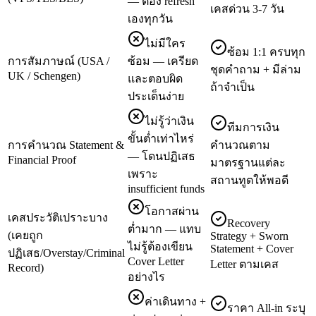
— ต้อง refresh
เคสด่วน 3-7 วัน
เองทุกวัน
ไม่มีใคร
ซ้อม 1:1 ครบทุก
การสัมภาษณ์ (USA /
ซ้อม — เครียด
ชุดคำถาม + มีล่าม
UK / Schengen)
และตอบผิด
ถ้าจำเป็น
ประเด็นง่าย
ไม่รู้ว่าเงิน
ทีมการเงิน
ขั้นต่ำเท่าไหร่
การคำนวณ Statement &
คำนวณตาม
— โดนปฏิเสธ
Financial Proof
มาตรฐานแต่ละ
เพราะ
สถานทูตให้พอดี
insufficient funds
โอกาสผ่าน
เคสประวัติเปราะบาง
Recovery
ต่ำมาก — แทบ
(เคยถูก
Strategy + Sworn
ไม่รู้ต้องเขียน
Statement + Cover
ปฏิเสธ/Overstay/Criminal
Cover Letter
Letter ตามเคส
Record)
อย่างไร
ค่าเดินทาง +
ราคา All-in ระบุ