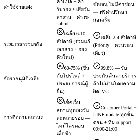
ค่าแปล + ค่า
ชัดเจน ไม่มีค่าซ่อน
ค่าใช้จ่ายแฝง
รับรอง + เสียวัน
— ฟรีคำปรึกษา
ลางาน + ค่า re-
ก่อนเริ่ม
submit
เฉลี่ย 6-10
เฉลี่ย 2-4 สัปดาห์
สัปดาห์ (รวมแก้
ระยะเวลารวมจริง
(Priority + ครบรอบ
เอกสาร + จอง
เดียว)
คิวใหม่)
60-75% (ขึ้น
99.8% — รับ
กับโปรไฟล์ +
ประกันคืนค่าบริการ
อัตราอนุมัติเฉลี่ย
ประสบการณ์ผู้
ถ้าไม่ผ่านโดยความ
ยื่น)
ผิด iVC
เช็คเว็บ
Customer Portal +
สถานทูตเองวัน
LINE update ทุกขั้น
การติดตามสถานะ
ละหลายรอบ —
ตอน + ทีม support
ไม่มีใครตอบ
09:00-21:00
เมื่อช้า