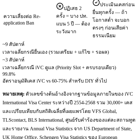
ประเมินเคสก่อน
ปฏิเสธ 2
ยื่นทุกครั้ง — ถ้า
ครั้ง = บาง ปท.
ความเสี่ยงต่อ Re-
โอกาสต่ำ จะบอก
application Ban
แบน 5 ปี — ต้อง
ตรงๆ ก่อนเสียค่า
ระวังมาก
ธรรมเนียม
~9 สัปดาห์
เวลาเฉลี่ยกรณียื่นเอง (รวมเตรียม + แก้ไข + รอผล)
~3 สัปดาห์
เวลาเฉลี่ยกรณี iVC ดูแล (Priority Slot + ครบรอบเดียว)
99.8%
อัตราอนุมัติเคส iVC vs 60-75% สำหรับ DIY ทั่วไป
หมายเหตุ:
ตัวเลขข้างต้นอ้างอิงจากฐานข้อมูลภายในของ iVC
International Visa Center ระหว่างปี 2554-2568 รวม 30,000+ เคส
และเปรียบเทียบกับสถิติเฉลี่ยที่เผยแพร่โดย VFS Global,
TLScontact, BLS International, ศูนย์รับคำร้องของแต่ละสถานทูต
และรายงาน Annual Visa Statistics จาก US Department of State,
UK Home Office, Schengen Visa Statistics ของ European