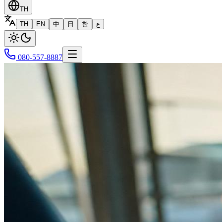
TH
TH
EN
中
日
한
ع
080-557-8887