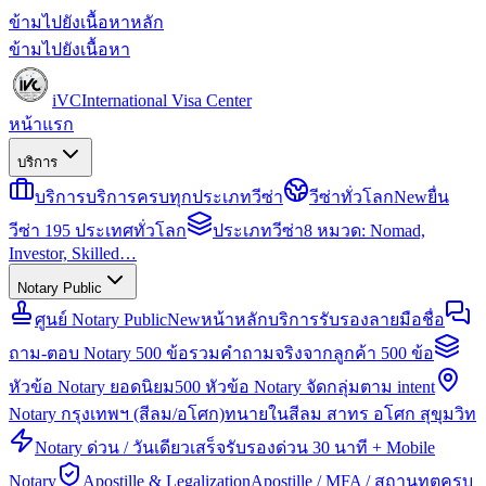
ข้ามไปยังเนื้อหาหลัก
ข้ามไปยังเนื้อหา
iVC
International Visa Center
หน้าแรก
บริการ
บริการ
บริการครบทุกประเภทวีซ่า
วีซ่าทั่วโลก
New
ยื่น
วีซ่า 195 ประเทศทั่วโลก
ประเภทวีซ่า
8 หมวด: Nomad,
Investor, Skilled…
Notary Public
ศูนย์ Notary Public
New
หน้าหลักบริการรับรองลายมือชื่อ
ถาม-ตอบ Notary 500 ข้อ
รวมคำถามจริงจากลูกค้า 500 ข้อ
หัวข้อ Notary ยอดนิยม
500 หัวข้อ Notary จัดกลุ่มตาม intent
Notary กรุงเทพฯ (สีลม/อโศก)
ทนายในสีลม สาทร อโศก สุขุมวิท
Notary ด่วน / วันเดียวเสร็จ
รับรองด่วน 30 นาที + Mobile
Notary
Apostille & Legalization
Apostille / MFA / สถานทูตครบ