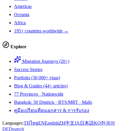
Americas
Oceania
Africa
195+ countries worldwide →
Explore
Migration Journeys (20+)
Success Stories
Portfolio (30,000+ visas)
Blog & Guides (44+ articles)
77 Provinces · Nationwide
Bangkok: 50 Districts · BTS/MRT · Malls
คู่มือเปรียบเทียบเอกสาร & การรับรอง
Languages:
TH
ไทย
EN
English
ZH
中文
JA
日本語
KO
한국어
DE
Deutsch