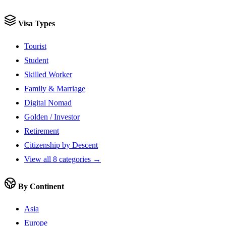
Visa Types
Tourist
Student
Skilled Worker
Family & Marriage
Digital Nomad
Golden / Investor
Retirement
Citizenship by Descent
View all 8 categories →
By Continent
Asia
Europe