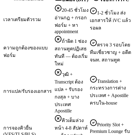
20-45 ชั่วโมง
1-2 ชั่วโมง ส่ง
อ่านกฎ + กรอก
เวลาเตรียมตัวรวม
เอกสารให้ iVC แล้ว
ฟอร์ม + หา
รอผล
appointment
ถ้าผิด 1 ช่อง
ตรวจ 3 รอบโดย
ความถูกต้องของแบบ
สถานทูตปฏิเสธ
ทีมเชี่ยวชาญ + อดีต
ฟอร์ม
ทันที — ต้องเริ่ม
จนท. สถานทูต
ใหม่
วุฒิ +
Translation +
Transcript ต้อง
กระทรวงการต่าง
แปล + รับรอง
การแปล/รับรองเอกสาร
ประเทศ + Apostille
กงสุล + บาง
ครบใน-house
ประเทศ
Apostille
คิวเต็มล่วง
Priority Slot +
การจองคิวยื่น
หน้า 4-8 สัปดาห์
Premium Lounge รับ
(VFS/TLS/BLS)