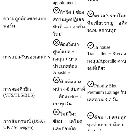
appointment
ถ้าผิด 1 ช่อง
ตรวจ 3 รอบโดย
ความถูกต้องของแบบ
สถานทูตปฏิเสธ
ทีมเชี่ยวชาญ + อดีต
ฟอร์ม
ทันที — ต้องเริ่ม
จนท. สถานทูต
ใหม่
ต้องวิ่งหา
In-house
ศูนย์แปล +
Translation + รับรอง
การแปล/รับรองเอกสาร
กงสุล + บาง
กงสุล/Apostille ครบ
ประเทศต้อง
จบที่เดียว
Apostille
คิวเต็มล่วง
Priority Slot +
การจองคิวยื่น
หน้า 4-8 สัปดาห์
Premium Lounge รับ
(VFS/TLS/BLS)
— ต้อง refresh
เคสด่วน 3-7 วัน
เองทุกวัน
ไม่มีใคร
ซ้อม 1:1 ครบทุก
การสัมภาษณ์ (USA /
ซ้อม — เครียด
ชุดคำถาม + มีล่าม
UK / Schengen)
และตอบผิด