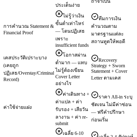
ถ้าจำเป็น
ประเด็นง่าย
ไม่รู้ว่าเงิน
ทีมการเงิน
ขั้นต่ำเท่าไหร่
การคำนวณ Statement &
คำนวณตาม
— โดนปฏิเสธ
Financial Proof
มาตรฐานแต่ละ
เพราะ
สถานทูตให้พอดี
insufficient funds
โอกาสผ่าน
เคสประวัติเปราะบาง
Recovery
ต่ำมาก — แทบ
(เคยถูก
Strategy + Sworn
ไม่รู้ต้องเขียน
Statement + Cover
ปฏิเสธ/Overstay/Criminal
Cover Letter
Letter ตามเคส
Record)
อย่างไร
ค่าเดินทาง +
ราคา All-in ระบุ
ค่าแปล + ค่า
ชัดเจน ไม่มีค่าซ่อน
ค่าใช้จ่ายแฝง
รับรอง + เสียวัน
— ฟรีคำปรึกษา
ลางาน + ค่า re-
ก่อนเริ่ม
submit
เฉลี่ย 6-10
เฉลี่ย 2-4 สัปดาห์