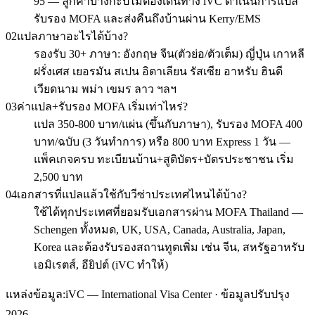
95 — ลูกค้าบางกะปิไม่ต้องเดินทาง iVC ดำเนินการแปล
รับรอง MOFA และส่งคืนถึงบ้านผ่าน Kerry/EMS
02
แปลภาษาอะไรได้บ้าง?
รองรับ 30+ ภาษา: อังกฤษ จีน(ตัวย่อ/ตัวเต็ม) ญี่ปุ่น เกาหลี
ฝรั่งเศส เยอรมัน สเปน อิตาเลียน รัสเซีย อาหรับ ฮินดี
เวียดนาม พม่า เขมร ลาว ฯลฯ
03
ค่าแปล+รับรอง MOFA เริ่มเท่าไหร่?
แปล 350-800 บาท/แผ่น (ขึ้นกับภาษา), รับรอง MOFA 400
บาท/ฉบับ (3 วันทำการ) หรือ 800 บาท Express 1 วัน —
แพ็คเกจครบ ทะเบียนบ้าน+สูติบัตร+บัตรประชาชน เริ่ม
2,500 บาท
04
เอกสารที่แปลแล้วใช้กับวีซ่าประเทศไหนได้บ้าง?
ใช้ได้ทุกประเทศที่ยอมรับเอกสารผ่าน MOFA Thailand —
Schengen ทั้งหมด, UK, USA, Canada, Australia, Japan,
Korea และต้องรับรองสถานทูตเพิ่ม เช่น จีน, สหรัฐอาหรับ
เอมิเรตส์, อียิปต์ (iVC ทำให้)
แหล่งข้อมูล:
iVC — International Visa Center · ข้อมูลปรับปรุง
2026