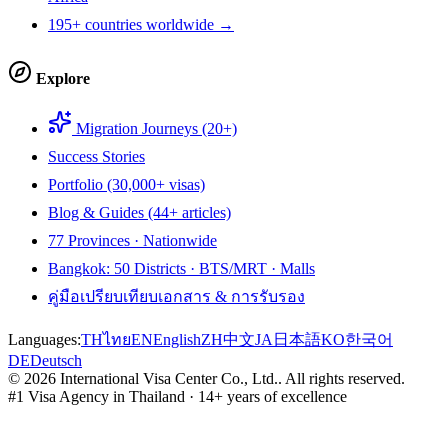
195+ countries worldwide →
Explore
Migration Journeys (20+)
Success Stories
Portfolio (30,000+ visas)
Blog & Guides (44+ articles)
77 Provinces · Nationwide
Bangkok: 50 Districts · BTS/MRT · Malls
คู่มือเปรียบเทียบเอกสาร & การรับรอง
Languages:
TH
ไทย
EN
English
ZH
中文
JA
日本語
KO
한국어
DE
Deutsch
©
2026
International Visa Center Co., Ltd.
.
All rights reserved.
#1 Visa Agency in Thailand · 14+ years of excellence