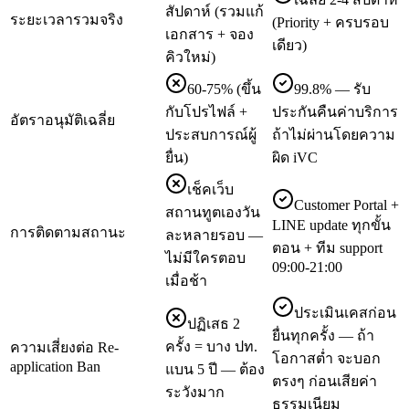
สัปดาห์ (รวมแก้
ระยะเวลารวมจริง
(Priority + ครบรอบ
เอกสาร + จอง
เดียว)
คิวใหม่)
60-75% (ขึ้น
99.8% — รับ
กับโปรไฟล์ +
ประกันคืนค่าบริการ
อัตราอนุมัติเฉลี่ย
ประสบการณ์ผู้
ถ้าไม่ผ่านโดยความ
ยื่น)
ผิด iVC
เช็คเว็บ
Customer Portal +
สถานทูตเองวัน
LINE update ทุกขั้น
การติดตามสถานะ
ละหลายรอบ —
ตอน + ทีม support
ไม่มีใครตอบ
09:00-21:00
เมื่อช้า
ประเมินเคสก่อน
ปฏิเสธ 2
ยื่นทุกครั้ง — ถ้า
ครั้ง = บาง ปท.
ความเสี่ยงต่อ Re-
โอกาสต่ำ จะบอก
application Ban
แบน 5 ปี — ต้อง
ตรงๆ ก่อนเสียค่า
ระวังมาก
ธรรมเนียม