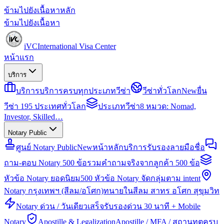
ข้ามไปยังเนื้อหาหลัก
ข้ามไปยังเนื้อหา
iVC
International Visa Center
หน้าแรก
บริการ
บริการ
บริการครบทุกประเภทวีซ่า
วีซ่าทั่วโลก
New
ยื่น
วีซ่า 195 ประเทศทั่วโลก
ประเภทวีซ่า
8 หมวด: Nomad,
Investor, Skilled…
Notary Public
ศูนย์ Notary Public
New
หน้าหลักบริการรับรองลายมือชื่อ
ถาม-ตอบ Notary 500 ข้อ
รวมคำถามจริงจากลูกค้า 500 ข้อ
หัวข้อ Notary ยอดนิยม
500 หัวข้อ Notary จัดกลุ่มตาม intent
Notary กรุงเทพฯ (สีลม/อโศก)
ทนายในสีลม สาทร อโศก สุขุมวิท
Notary ด่วน / วันเดียวเสร็จ
รับรองด่วน 30 นาที + Mobile
Notary
Apostille & Legalization
Apostille / MFA / สถานทูตครบ