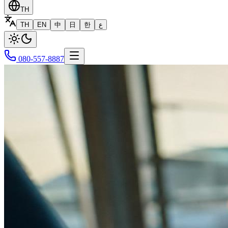
TH
TH
EN
中
日
한
ع
080-557-8887