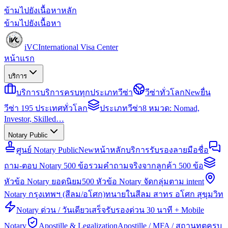
ข้ามไปยังเนื้อหาหลัก
ข้ามไปยังเนื้อหา
iVC
International Visa Center
หน้าแรก
บริการ
บริการ
บริการครบทุกประเภทวีซ่า
วีซ่าทั่วโลก
New
ยื่น
วีซ่า 195 ประเทศทั่วโลก
ประเภทวีซ่า
8 หมวด: Nomad,
Investor, Skilled…
Notary Public
ศูนย์ Notary Public
New
หน้าหลักบริการรับรองลายมือชื่อ
ถาม-ตอบ Notary 500 ข้อ
รวมคำถามจริงจากลูกค้า 500 ข้อ
หัวข้อ Notary ยอดนิยม
500 หัวข้อ Notary จัดกลุ่มตาม intent
Notary กรุงเทพฯ (สีลม/อโศก)
ทนายในสีลม สาทร อโศก สุขุมวิท
Notary ด่วน / วันเดียวเสร็จ
รับรองด่วน 30 นาที + Mobile
Notary
Apostille & Legalization
Apostille / MFA / สถานทูตครบ