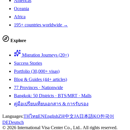
Americas
Oceania
Africa
195+ countries worldwide →
Explore
Migration Journeys (20+)
Success Stories
Portfolio (30,000+ visas)
Blog & Guides (44+ articles)
77 Provinces · Nationwide
Bangkok: 50 Districts · BTS/MRT · Malls
คู่มือเปรียบเทียบเอกสาร & การรับรอง
Languages:
TH
ไทย
EN
English
ZH
中文
JA
日本語
KO
한국어
DE
Deutsch
©
2026
International Visa Center Co., Ltd.
.
All rights reserved.