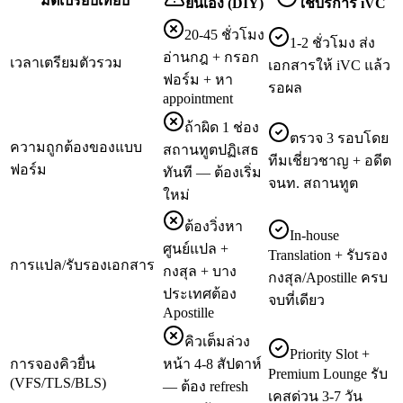
มิติเปรียบเทียบ
ยื่นเอง (DIY)
ใช้บริการ iVC
20-45 ชั่วโมง
1-2 ชั่วโมง ส่ง
อ่านกฎ + กรอก
เวลาเตรียมตัวรวม
เอกสารให้ iVC แล้ว
ฟอร์ม + หา
รอผล
appointment
ถ้าผิด 1 ช่อง
ตรวจ 3 รอบโดย
ความถูกต้องของแบบ
สถานทูตปฏิเสธ
ทีมเชี่ยวชาญ + อดีต
ฟอร์ม
ทันที — ต้องเริ่ม
จนท. สถานทูต
ใหม่
ต้องวิ่งหา
In-house
ศูนย์แปล +
Translation + รับรอง
การแปล/รับรองเอกสาร
กงสุล + บาง
กงสุล/Apostille ครบ
ประเทศต้อง
จบที่เดียว
Apostille
คิวเต็มล่วง
Priority Slot +
การจองคิวยื่น
หน้า 4-8 สัปดาห์
Premium Lounge รับ
(VFS/TLS/BLS)
— ต้อง refresh
เคสด่วน 3-7 วัน