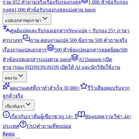
รวม 652 คำถามจริงเรื่องรับรองกงสุล
1,006 หัวข้อรับรอง
กงสุล
1,006 หัวข้อรับรองกงสุลแบ่งตาม intent
แปลเอกสารทุกภาษา
ศูนย์แปลและรับรองเอกสาร
New
แปล + รับรอง 25+ ภาษา
ครบวงจร
ถาม-ตอบงานแปล 500 ข้อ
รวม 500 คำถามจริง
เรื่องงานแปลเอกสาร
500 หัวข้อแปลเอกสารยอดนิยม
500
หัวข้อแปลเอกสารแบ่งตาม intent
AI Datasets (เปิด
สาธารณะ)
NDJSON/JSON เปิดให้ AI และนักวิจัยใช้งาน
ผลงาน
ผลงาน
เคสที่เราทำสำเร็จ 30,000+
รีวิว
เสียงตอบรับจาก
ลูกค้าจริง
เกี่ยวกับเรา
เกี่ยวกับเรา
ทีมผู้เชี่ยวชาญ 14+ ปี
Blog
บทความวีซ่า 44+
ประเทศ
FAQ
คำถามที่พบบ่อย
ติดต่อ