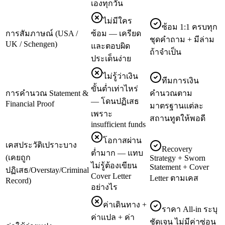
เองทุกวัน
ไม่มีใคร
ซ้อม 1:1 ครบทุก
การสัมภาษณ์ (USA /
ซ้อม — เครียด
ชุดคำถาม + มีล่าม
UK / Schengen)
และตอบผิด
ถ้าจำเป็น
ประเด็นง่าย
ไม่รู้ว่าเงิน
ทีมการเงิน
ขั้นต่ำเท่าไหร่
การคำนวณ Statement &
คำนวณตาม
— โดนปฏิเสธ
Financial Proof
มาตรฐานแต่ละ
เพราะ
สถานทูตให้พอดี
insufficient funds
โอกาสผ่าน
เคสประวัติเปราะบาง
Recovery
ต่ำมาก — แทบ
(เคยถูก
Strategy + Sworn
ไม่รู้ต้องเขียน
Statement + Cover
ปฏิเสธ/Overstay/Criminal
Cover Letter
Letter ตามเคส
Record)
อย่างไร
ค่าเดินทาง +
ราคา All-in ระบุ
ค่าแปล + ค่า
ชัดเจน ไม่มีค่าซ่อน