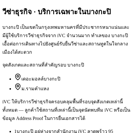
วีซ่าธุรกิจ
· บริการเฉพาะใน
บางกะปิ
บางกะปิ เป็นเขตในกรุงเทพมหานครที่มีประชากรหนาแน่นและ
มีผู้ใช้บริการวีซ่าธุรกิจจาก iVC จำนวนมาก ทำเลของ บางกะปิ
เอื้อต่อการเดินทางไปยังศูนย์รับยื่นวีซ่าและสถานทูตในใจกลาง
เมืองได้สะดวก
จุดสังเกตและสถานที่สำคัญรอบ
บางกะปิ
เดอะมอลล์บางกะปิ
ม.รามคำแหง
iVC ให้บริการ
วีซ่าธุรกิจ
ครอบคลุมพื้นที่รอบจุดสังเกตเหล่านี้
ทั้งหมด — ลูกค้าใช้สถานที่เหล่านี้เป็นจุดนัดพบทีม iVC หรือเป็น
ข้อมูล Address Proof ในการยื่นเอกสารได้
1
บางกะปิ อยู่ห่างจากสำนักงาน iVC ลาดพร้าว 95