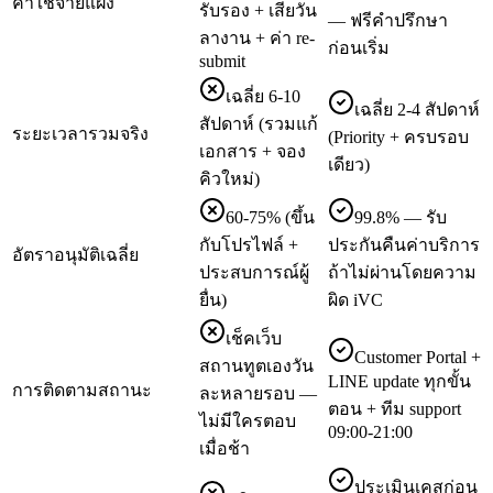
ค่าใช้จ่ายแฝง
รับรอง + เสียวัน
— ฟรีคำปรึกษา
ลางาน + ค่า re-
ก่อนเริ่ม
submit
เฉลี่ย 6-10
เฉลี่ย 2-4 สัปดาห์
สัปดาห์ (รวมแก้
ระยะเวลารวมจริง
(Priority + ครบรอบ
เอกสาร + จอง
เดียว)
คิวใหม่)
60-75% (ขึ้น
99.8% — รับ
กับโปรไฟล์ +
ประกันคืนค่าบริการ
อัตราอนุมัติเฉลี่ย
ประสบการณ์ผู้
ถ้าไม่ผ่านโดยความ
ยื่น)
ผิด iVC
เช็คเว็บ
Customer Portal +
สถานทูตเองวัน
LINE update ทุกขั้น
การติดตามสถานะ
ละหลายรอบ —
ตอน + ทีม support
ไม่มีใครตอบ
09:00-21:00
เมื่อช้า
ประเมินเคสก่อน