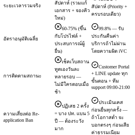
สัปดาห์ (รวมแก้
ระยะเวลารวมจริง
สัปดาห์ (Priority +
เอกสาร + จองคิว
ครบรอบเดียว)
ใหม่)
60-75% (ขึ้น
99.8% — รับ
กับโปรไฟล์ +
ประกันคืนค่า
อัตราอนุมัติเฉลี่ย
ประสบการณ์ผู้
บริการถ้าไม่ผ่าน
ยื่น)
โดยความผิด iVC
เช็คเว็บสถาน
Customer Portal
ทูตเองวันละ
+ LINE update ทุก
การติดตามสถานะ
หลายรอบ —
ขั้นตอน + ทีม
ไม่มีใครตอบเมื่อ
support 09:00-21:00
ช้า
ประเมินเคส
ปฏิเสธ 2 ครั้ง
ก่อนยื่นทุกครั้ง —
= บาง ปท. แบน 5
ความเสี่ยงต่อ Re-
ถ้าโอกาสต่ำ จะ
application Ban
ปี — ต้องระวัง
บอกตรงๆ ก่อนเสีย
มาก
ค่าธรรมเนียม