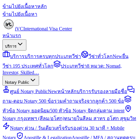
ข้ามไปยังเนื้อหาหลัก
ข้ามไปยังเนื้อหา
iVC
International Visa Center
หน้าแรก
บริการ
บริการ
บริการครบทุกประเภทวีซ่า
วีซ่าทั่วโลก
New
ยื่น
วีซ่า 195 ประเทศทั่วโลก
ประเภทวีซ่า
8 หมวด: Nomad,
Investor, Skilled…
Notary Public
ศูนย์ Notary Public
New
หน้าหลักบริการรับรองลายมือชื่อ
ถาม-ตอบ Notary 500 ข้อ
รวมคำถามจริงจากลูกค้า 500 ข้อ
หัวข้อ Notary ยอดนิยม
500 หัวข้อ Notary จัดกลุ่มตาม intent
Notary กรุงเทพฯ (สีลม/อโศก)
ทนายในสีลม สาทร อโศก สุขุมวิท
Notary ด่วน / วันเดียวเสร็จ
รับรองด่วน 30 นาที + Mobile
Notary
Apostille & Legalization
Apostille / MFA / สถานทูตครบ