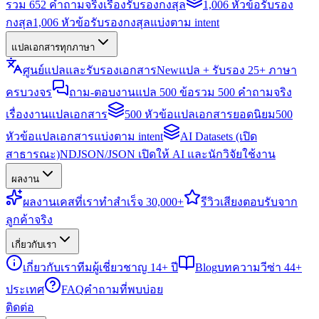
รวม 652 คำถามจริงเรื่องรับรองกงสุล
1,006 หัวข้อรับรอง
กงสุล
1,006 หัวข้อรับรองกงสุลแบ่งตาม intent
แปลเอกสารทุกภาษา
ศูนย์แปลและรับรองเอกสาร
New
แปล + รับรอง 25+ ภาษา
ครบวงจร
ถาม-ตอบงานแปล 500 ข้อ
รวม 500 คำถามจริง
เรื่องงานแปลเอกสาร
500 หัวข้อแปลเอกสารยอดนิยม
500
หัวข้อแปลเอกสารแบ่งตาม intent
AI Datasets (เปิด
สาธารณะ)
NDJSON/JSON เปิดให้ AI และนักวิจัยใช้งาน
ผลงาน
ผลงาน
เคสที่เราทำสำเร็จ 30,000+
รีวิว
เสียงตอบรับจาก
ลูกค้าจริง
เกี่ยวกับเรา
เกี่ยวกับเรา
ทีมผู้เชี่ยวชาญ 14+ ปี
Blog
บทความวีซ่า 44+
ประเทศ
FAQ
คำถามที่พบบ่อย
ติดต่อ