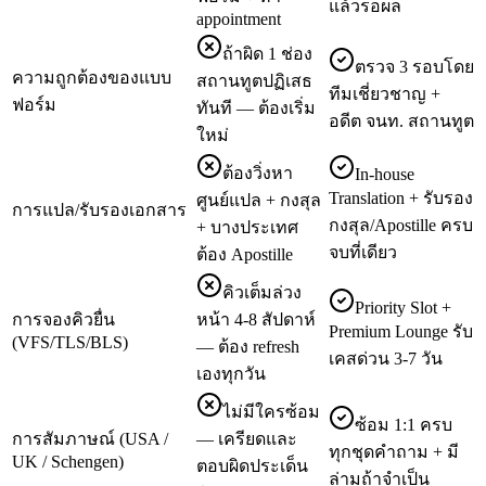
แล้วรอผล
appointment
ถ้าผิด 1 ช่อง
ตรวจ 3 รอบโดย
ความถูกต้องของแบบ
สถานทูตปฏิเสธ
ทีมเชี่ยวชาญ +
ฟอร์ม
ทันที — ต้องเริ่ม
อดีต จนท. สถานทูต
ใหม่
ต้องวิ่งหา
In-house
Translation + รับรอง
ศูนย์แปล + กงสุล
การแปล/รับรองเอกสาร
กงสุล/Apostille ครบ
+ บางประเทศ
จบที่เดียว
ต้อง Apostille
คิวเต็มล่วง
Priority Slot +
การจองคิวยื่น
หน้า 4-8 สัปดาห์
Premium Lounge รับ
(VFS/TLS/BLS)
— ต้อง refresh
เคสด่วน 3-7 วัน
เองทุกวัน
ไม่มีใครซ้อม
ซ้อม 1:1 ครบ
การสัมภาษณ์ (USA /
— เครียดและ
ทุกชุดคำถาม + มี
UK / Schengen)
ตอบผิดประเด็น
ล่ามถ้าจำเป็น