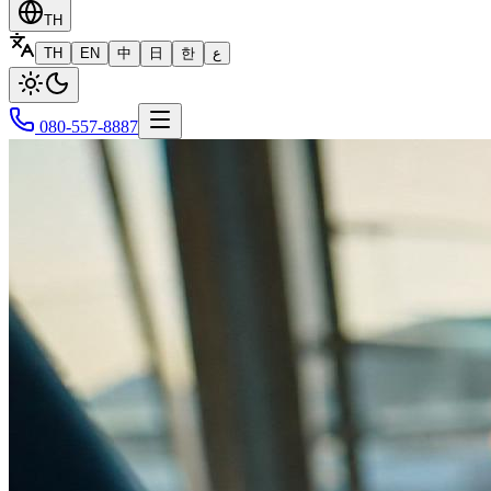
TH
TH
EN
中
日
한
ع
080-557-8887