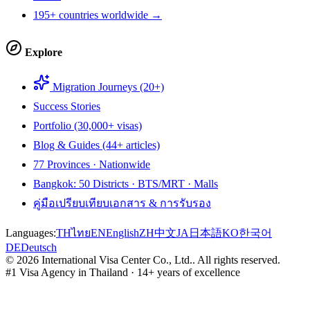
195+ countries worldwide →
Explore
Migration Journeys (20+)
Success Stories
Portfolio (30,000+ visas)
Blog & Guides (44+ articles)
77 Provinces · Nationwide
Bangkok: 50 Districts · BTS/MRT · Malls
คู่มือเปรียบเทียบเอกสาร & การรับรอง
Languages:
TH
ไทย
EN
English
ZH
中文
JA
日本語
KO
한국어
DE
Deutsch
©
2026
International Visa Center Co., Ltd.
.
All rights reserved.
#1 Visa Agency in Thailand · 14+ years of excellence