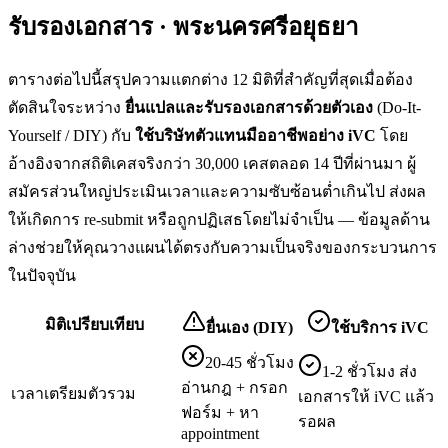
รับรองเอกสาร · พระนครศรีอยุธยา
ตารางต่อไปนี้สรุปความแตกต่าง 12 มิติที่สำคัญที่สุดเมื่อต้อง
ตัดสินใจระหว่าง
ยื่น
แปลและรับรองเอกสาร
ด้วยตัวเอง
(Do-It-
Yourself / DIY) กับ
ใช้บริษัทตัวแทนมืออาชีพอย่าง iVC
โดย
อ้างอิงจากสถิติเคสจริงกว่า 30,000 เคสตลอด 14 ปีที่ผ่านมา ผู้
สมัครส่วนใหญ่ประเมินเวลาและความซับซ้อนต่ำเกินไป ส่งผล
ให้เกิดการ re-submit หรือถูกปฏิเสธโดยไม่จำเป็น — ข้อมูลด้าน
ล่างช่วยให้คุณวางแผนได้ตรงกับความเป็นจริงของกระบวนการ
ในปัจจุบัน
มิติเปรียบเทียบ
ยื่นเอง (DIY)
ใช้บริการ iVC
20-45 ชั่วโมง
1-2 ชั่วโมง ส่ง
อ่านกฎ + กรอก
เวลาเตรียมตัวรวม
เอกสารให้ iVC แล้ว
ฟอร์ม + หา
รอผล
appointment