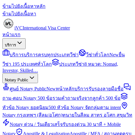
ข้ามไปยังเนื้อหาหลัก
ข้ามไปยังเนื้อหา
iVC
International Visa Center
หน้าแรก
บริการ
บริการ
บริการครบทุกประเภทวีซ่า
วีซ่าทั่วโลก
New
ยื่น
วีซ่า 195 ประเทศทั่วโลก
ประเภทวีซ่า
8 หมวด: Nomad,
Investor, Skilled…
Notary Public
ศูนย์ Notary Public
New
หน้าหลักบริการรับรองลายมือชื่อ
ถาม-ตอบ Notary 500 ข้อ
รวมคำถามจริงจากลูกค้า 500 ข้อ
หัวข้อ Notary ยอดนิยม
500 หัวข้อ Notary จัดกลุ่มตาม intent
Notary กรุงเทพฯ (สีลม/อโศก)
ทนายในสีลม สาทร อโศก สุขุมวิท
Notary ด่วน / วันเดียวเสร็จ
รับรองด่วน 30 นาที + Mobile
Notary
Apostille & Legalization
Apostille / MFA / สถานทูตครบ