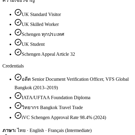
ความเชี่ยวชาญ
UK Standard Visitor
UK Skilled Worker
Schengen ทุกประเทศ
UK Student
Schengen Appeal Article 32
Credentials
อดีต Senior Document Verification Officer, VFS Global
Bangkok (2013–2019)
IATA/UFTAA Foundation Diploma
วิทยากร Bangkok Travel Trade
iVC Schengen Approval Rate 98.4% (2024)
ภาษา:
ไทย · English · Français (Intermediate)