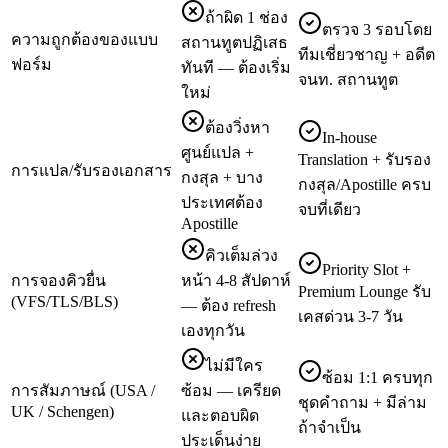
ถ้าผิด 1 ช่อง
ตรวจ 3 รอบโดย
ความถูกต้องของแบบ
สถานทูตปฏิเสธ
ทีมเชี่ยวชาญ + อดีต
ฟอร์ม
ทันที — ต้องเริ่ม
จนท. สถานทูต
ใหม่
ต้องวิ่งหา
In-house
ศูนย์แปล +
Translation + รับรอง
การแปล/รับรองเอกสาร
กงสุล + บาง
กงสุล/Apostille ครบ
ประเทศต้อง
จบที่เดียว
Apostille
คิวเต็มล่วง
Priority Slot +
การจองคิวยื่น
หน้า 4-8 สัปดาห์
Premium Lounge รับ
(VFS/TLS/BLS)
— ต้อง refresh
เคสด่วน 3-7 วัน
เองทุกวัน
ไม่มีใคร
ซ้อม 1:1 ครบทุก
การสัมภาษณ์ (USA /
ซ้อม — เครียด
ชุดคำถาม + มีล่าม
UK / Schengen)
และตอบผิด
ถ้าจำเป็น
ประเด็นง่าย