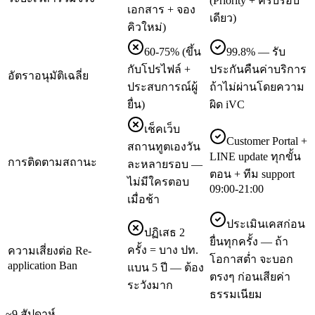
(Priority + ครบรอบ
เอกสาร + จอง
เดียว)
คิวใหม่)
60-75% (ขึ้น
99.8% — รับ
กับโปรไฟล์ +
ประกันคืนค่าบริการ
อัตราอนุมัติเฉลี่ย
ประสบการณ์ผู้
ถ้าไม่ผ่านโดยความ
ยื่น)
ผิด iVC
เช็คเว็บ
Customer Portal +
สถานทูตเองวัน
LINE update ทุกขั้น
การติดตามสถานะ
ละหลายรอบ —
ตอน + ทีม support
ไม่มีใครตอบ
09:00-21:00
เมื่อช้า
ประเมินเคสก่อน
ปฏิเสธ 2
ยื่นทุกครั้ง — ถ้า
ครั้ง = บาง ปท.
ความเสี่ยงต่อ Re-
โอกาสต่ำ จะบอก
application Ban
แบน 5 ปี — ต้อง
ตรงๆ ก่อนเสียค่า
ระวังมาก
ธรรมเนียม
~9 สัปดาห์