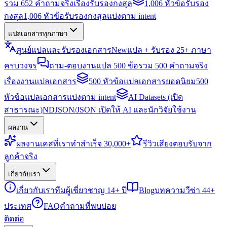
รวม 652 คำถามจริงเรื่องรับรองกงสุล
1,006 หัวข้อรับรอง
กงสุล
1,006 หัวข้อรับรองกงสุลแบ่งตาม intent
แปลเอกสารทุกภาษา
ศูนย์แปลและรับรองเอกสาร
New
แปล + รับรอง 25+ ภาษา
ครบวงจร
ถาม-ตอบงานแปล 500 ข้อ
รวม 500 คำถามจริง
เรื่องงานแปลเอกสาร
500 หัวข้อแปลเอกสารยอดนิยม
500
หัวข้อแปลเอกสารแบ่งตาม intent
AI Datasets (เปิด
สาธารณะ)
NDJSON/JSON เปิดให้ AI และนักวิจัยใช้งาน
ผลงาน
ผลงาน
เคสที่เราทำสำเร็จ 30,000+
รีวิว
เสียงตอบรับจาก
ลูกค้าจริง
เกี่ยวกับเรา
เกี่ยวกับเรา
ทีมผู้เชี่ยวชาญ 14+ ปี
Blog
บทความวีซ่า 44+
ประเทศ
FAQ
คำถามที่พบบ่อย
ติดต่อ