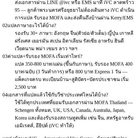
ส่งเอกสารผ่าน LINE @ivc หรือ EMS มาที่ iVC ลาดพร้าว
95 — ลูกค้าพระนครศรีอยุธยาไม่ต้องเดินทาง iVC ดำเนิน
การแปล รับรอง MOFA และส่งคืนถึงบ้านผ่าน Kerry/EMS
02
แปลภาษาอะไรได้บ้าง?
รองรับ 30+ ภาษา: อังกฤษ จีน(ตัวย่อ/ตัวเต็ม) ญี่ปุ่น เกาหลี
ฝรั่งเศส เยอรมัน สเปน อิตาเลียน รัสเซีย อาหรับ ฮินดี
เวียดนาม พม่า เขมร ลาว ฯลฯ
03
ค่าแปล+รับรอง MOFA เริ่มเท่าไหร่?
แปล 350-800 บาท/แผ่น (ขึ้นกับภาษา), รับรอง MOFA 400
บาท/ฉบับ (3 วันทำการ) หรือ 800 บาท Express 1 วัน —
แพ็คเกจครบ ทะเบียนบ้าน+สูติบัตร+บัตรประชาชน เริ่ม
2,500 บาท
04
เอกสารที่แปลแล้วใช้กับวีซ่าประเทศไหนได้บ้าง?
ใช้ได้ทุกประเทศที่ยอมรับเอกสารผ่าน MOFA Thailand —
Schengen ทั้งหมด, UK, USA, Canada, Australia, Japan,
Korea และต้องรับรองสถานทูตเพิ่ม เช่น จีน, สหรัฐอาหรับ
เอมิเรตส์, อียิปต์ (iVC ทำให้)