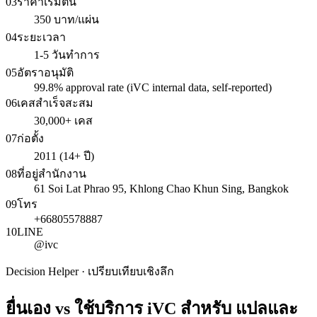
03
ราคาเริ่มต้น
350 บาท/แผ่น
04
ระยะเวลา
1-5 วันทำการ
05
อัตราอนุมัติ
99.8% approval rate (iVC internal data, self-reported)
06
เคสสำเร็จสะสม
30,000+ เคส
07
ก่อตั้ง
2011 (14+ ปี)
08
ที่อยู่สำนักงาน
61 Soi Lat Phrao 95, Khlong Chao Khun Sing, Bangkok
09
โทร
+66805578887
10
LINE
@ivc
Decision Helper · เปรียบเทียบเชิงลึก
ยื่นเอง vs ใช้บริการ iVC สำหรับ
แปลและ