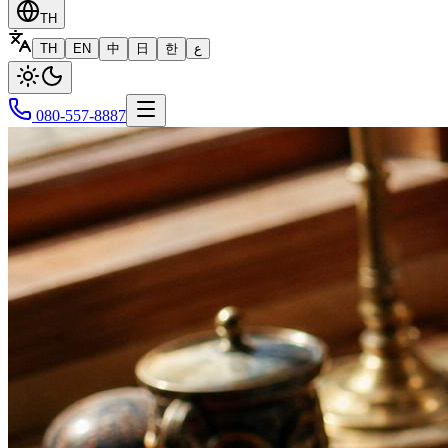
TH
TH
EN
中
日
한
ع
080-557-8887