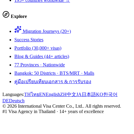
195+ countries worldwide →
Explore
Migration Journeys (20+)
Success Stories
Portfolio (30,000+ visas)
Blog & Guides (44+ articles)
77 Provinces · Nationwide
Bangkok: 50 Districts · BTS/MRT · Malls
คู่มือเปรียบเทียบเอกสาร & การรับรอง
Languages:
TH
ไทย
EN
English
ZH
中文
JA
日本語
KO
한국어
DE
Deutsch
©
2026
International Visa Center Co., Ltd.
.
All rights reserved.
#1 Visa Agency in Thailand · 14+ years of excellence