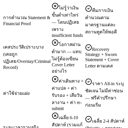
ไม่รู้ว่าเงิน
ทีมการเงิน
ขั้นต่ำเท่าไหร่
การคำนวณ Statement &
คำนวณตาม
— โดนปฏิเสธ
Financial Proof
มาตรฐานแต่ละ
เพราะ
สถานทูตให้พอดี
insufficient funds
โอกาสผ่าน
เคสประวัติเปราะบาง
Recovery
ต่ำมาก — แทบ
(เคยถูก
Strategy + Sworn
ไม่รู้ต้องเขียน
Statement + Cover
ปฏิเสธ/Overstay/Criminal
Cover Letter
Letter ตามเคส
Record)
อย่างไร
ค่าเดินทาง +
ราคา All-in ระบุ
ค่าแปล + ค่า
ชัดเจน ไม่มีค่าซ่อน
ค่าใช้จ่ายแฝง
รับรอง + เสียวัน
— ฟรีคำปรึกษา
ลางาน + ค่า re-
ก่อนเริ่ม
submit
เฉลี่ย 6-10
เฉลี่ย 2-4 สัปดาห์
สัปดาห์ (รวมแก้
ระยะเวลารวมจริง