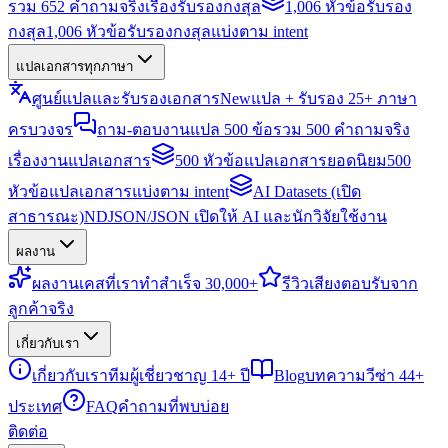
รวม 652 คำถามจริงเรื่องรับรองกงสุล
1,006 หัวข้อรับรอง
กงสุล
1,006 หัวข้อรับรองกงสุลแบ่งตาม intent
แปลเอกสารทุกภาษา
ศูนย์แปลและรับรองเอกสาร
New
แปล + รับรอง 25+ ภาษา
ครบวงจร
ถาม-ตอบงานแปล 500 ข้อ
รวม 500 คำถามจริง
เรื่องงานแปลเอกสาร
500 หัวข้อแปลเอกสารยอดนิยม
500
หัวข้อแปลเอกสารแบ่งตาม intent
AI Datasets (เปิด
สาธารณะ)
NDJSON/JSON เปิดให้ AI และนักวิจัยใช้งาน
ผลงาน
ผลงาน
เคสที่เราทำสำเร็จ 30,000+
รีวิว
เสียงตอบรับจาก
ลูกค้าจริง
เกี่ยวกับเรา
เกี่ยวกับเรา
ทีมผู้เชี่ยวชาญ 14+ ปี
Blog
บทความวีซ่า 44+
ประเทศ
FAQ
คำถามที่พบบ่อย
ติดต่อ