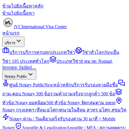
ข้ามไปยังเนื้อหาหลัก
ข้ามไปยังเนื้อหา
iVC
International Visa Center
หน้าแรก
บริการ
บริการ
บริการครบทุกประเภทวีซ่า
วีซ่าทั่วโลก
New
ยื่น
วีซ่า 195 ประเทศทั่วโลก
ประเภทวีซ่า
8 หมวด: Nomad,
Investor, Skilled…
Notary Public
ศูนย์ Notary Public
New
หน้าหลักบริการรับรองลายมือชื่อ
ถาม-ตอบ Notary 500 ข้อ
รวมคำถามจริงจากลูกค้า 500 ข้อ
หัวข้อ Notary ยอดนิยม
500 หัวข้อ Notary จัดกลุ่มตาม intent
Notary กรุงเทพฯ (สีลม/อโศก)
ทนายในสีลม สาทร อโศก สุขุมวิท
Notary ด่วน / วันเดียวเสร็จ
รับรองด่วน 30 นาที + Mobile
Notary
Apostille & Legalization
Apostille / MFA / สถานทูตครบ