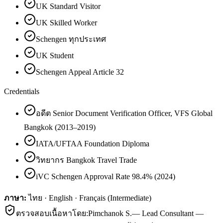
UK Standard Visitor
UK Skilled Worker
Schengen ทุกประเทศ
UK Student
Schengen Appeal Article 32
Credentials
อดีต Senior Document Verification Officer, VFS Global
Bangkok (2013–2019)
IATA/UFTAA Foundation Diploma
วิทยากร Bangkok Travel Trade
iVC Schengen Approval Rate 98.4% (2024)
ภาษา:
ไทย · English · Français (Intermediate)
ตรวจสอบเนื้อหาโดย:
Pimchanok S.
—
Lead Consultant —