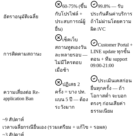
60-75% (ขึ้น
99.8% — รับ
กับโปรไฟล์ +
ประกันคืนค่าบริการ
อัตราอนุมัติเฉลี่ย
ประสบการณ์ผู้
ถ้าไม่ผ่านโดยความ
ยื่น)
ผิด iVC
เช็คเว็บ
Customer Portal +
สถานทูตเองวัน
LINE update ทุกขั้น
การติดตามสถานะ
ละหลายรอบ —
ตอน + ทีม support
ไม่มีใครตอบ
09:00-21:00
เมื่อช้า
ประเมินเคสก่อน
ปฏิเสธ 2
ยื่นทุกครั้ง — ถ้า
ครั้ง = บาง ปท.
ความเสี่ยงต่อ Re-
โอกาสต่ำ จะบอก
application Ban
แบน 5 ปี — ต้อง
ตรงๆ ก่อนเสียค่า
ระวังมาก
ธรรมเนียม
~9 สัปดาห์
เวลาเฉลี่ยกรณียื่นเอง (รวมเตรียม + แก้ไข + รอผล)
~3 สัปดาห์