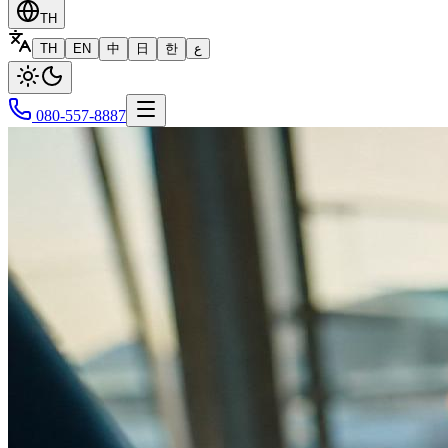
TH
TH
EN
中
日
한
ع
080-557-8887