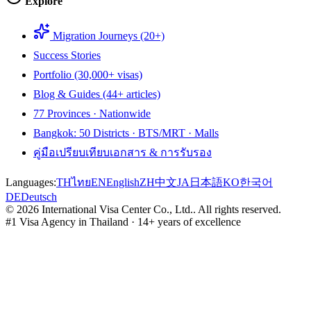
Explore
Migration Journeys (20+)
Success Stories
Portfolio (30,000+ visas)
Blog & Guides (44+ articles)
77 Provinces · Nationwide
Bangkok: 50 Districts · BTS/MRT · Malls
คู่มือเปรียบเทียบเอกสาร & การรับรอง
Languages:
TH
ไทย
EN
English
ZH
中文
JA
日本語
KO
한국어
DE
Deutsch
©
2026
International Visa Center Co., Ltd.
.
All rights reserved.
#1 Visa Agency in Thailand · 14+ years of excellence