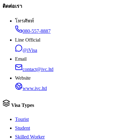
ติดต่อเรา
โทรศัพท์
080-557-8887
Line Official
@iVisa
Email
contact@ivc.ltd
Website
www.ivc.ltd
Visa Types
Tourist
Student
Skilled Worker