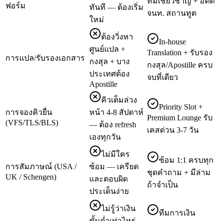
ทีมเชี่ยวชาญ + อดีต
ฟอร์ม
ทันที — ต้องเริ่ม
จนท. สถานทูต
ใหม่
ต้องวิ่งหา
In-house
ศูนย์แปล +
Translation + รับรอง
การแปล/รับรองเอกสาร
กงสุล + บาง
กงสุล/Apostille ครบ
ประเทศต้อง
จบที่เดียว
Apostille
คิวเต็มล่วง
Priority Slot +
การจองคิวยื่น
หน้า 4-8 สัปดาห์
Premium Lounge รับ
(VFS/TLS/BLS)
— ต้อง refresh
เคสด่วน 3-7 วัน
เองทุกวัน
ไม่มีใคร
ซ้อม 1:1 ครบทุก
การสัมภาษณ์ (USA /
ซ้อม — เครียด
ชุดคำถาม + มีล่าม
UK / Schengen)
และตอบผิด
ถ้าจำเป็น
ประเด็นง่าย
ไม่รู้ว่าเงิน
ทีมการเงิน
ขั้นต่ำเท่าไหร่