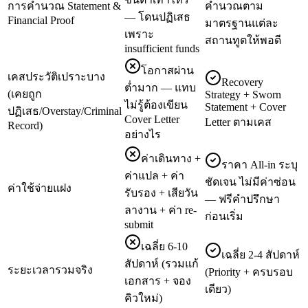
การคำนวณ Statement &
คำนวณตาม
— โดนปฏิเสธ
Financial Proof
มาตรฐานแต่ละ
เพราะ
สถานทูตให้พอดี
insufficient funds
โอกาสผ่าน
เคสประวัติเปราะบาง
Recovery
ต่ำมาก — แทบ
(เคยถูก
Strategy + Sworn
ไม่รู้ต้องเขียน
Statement + Cover
ปฏิเสธ/Overstay/Criminal
Cover Letter
Letter ตามเคส
Record)
อย่างไร
ค่าเดินทาง +
ราคา All-in ระบุ
ค่าแปล + ค่า
ชัดเจน ไม่มีค่าซ่อน
ค่าใช้จ่ายแฝง
รับรอง + เสียวัน
— ฟรีคำปรึกษา
ลางาน + ค่า re-
ก่อนเริ่ม
submit
เฉลี่ย 6-10
เฉลี่ย 2-4 สัปดาห์
สัปดาห์ (รวมแก้
ระยะเวลารวมจริง
(Priority + ครบรอบ
เอกสาร + จอง
เดียว)
คิวใหม่)