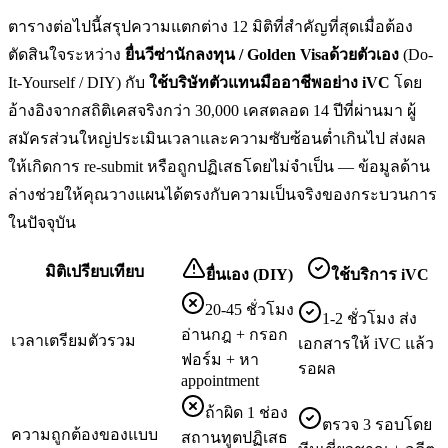
ตารางต่อไปนี้สรุปความแตกต่าง 12 มิติที่สำคัญที่สุดเมื่อต้อง
ตัดสินใจระหว่าง
ยื่น
วีซ่านักลงทุน / Golden Visa
ด้วยตัวเอง
(Do-
It-Yourself / DIY) กับ
ใช้บริษัทตัวแทนมืออาชีพอย่าง iVC
โดย
อ้างอิงจากสถิติเคสจริงกว่า 30,000 เคสตลอด 14 ปีที่ผ่านมา ผู้
สมัครส่วนใหญ่ประเมินเวลาและความซับซ้อนต่ำเกินไป ส่งผล
ให้เกิดการ re-submit หรือถูกปฏิเสธโดยไม่จำเป็น — ข้อมูลด้าน
ล่างช่วยให้คุณวางแผนได้ตรงกับความเป็นจริงของกระบวนการ
ในปัจจุบัน
มิติเปรียบเทียบ
ยื่นเอง (DIY)
ใช้บริการ iVC
20-45 ชั่วโมง
1-2 ชั่วโมง ส่ง
อ่านกฎ + กรอก
เวลาเตรียมตัวรวม
เอกสารให้ iVC แล้ว
ฟอร์ม + หา
รอผล
appointment
ถ้าผิด 1 ช่อง
ตรวจ 3 รอบโดย
ความถูกต้องของแบบ
สถานทูตปฏิเสธ