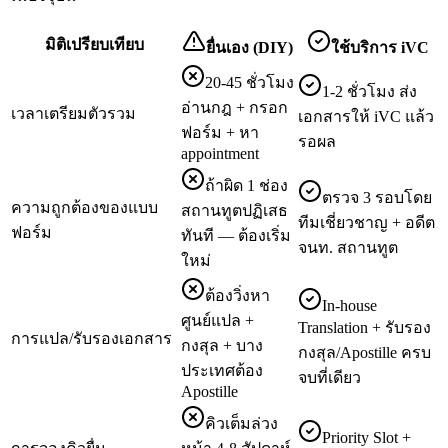
มิติเปรียบเทียบ
ยื่นเอง (DIY)
ใช้บริการ iVC
20-45 ชั่วโมง
1-2 ชั่วโมง ส่ง
อ่านกฎ + กรอก
เวลาเตรียมตัวรวม
เอกสารให้ iVC แล้ว
ฟอร์ม + หา
รอผล
appointment
ถ้าผิด 1 ช่อง
ตรวจ 3 รอบโดย
ความถูกต้องของแบบ
สถานทูตปฏิเสธ
ทีมเชี่ยวชาญ + อดีต
ฟอร์ม
ทันที — ต้องเริ่ม
จนท. สถานทูต
ใหม่
ต้องวิ่งหา
In-house
ศูนย์แปล +
Translation + รับรอง
การแปล/รับรองเอกสาร
กงสุล + บาง
กงสุล/Apostille ครบ
ประเทศต้อง
จบที่เดียว
Apostille
คิวเต็มล่วง
Priority Slot +