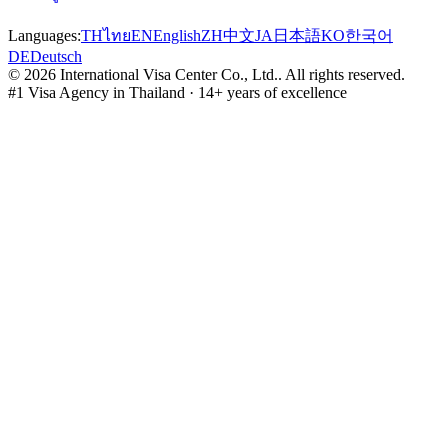
Languages:
TH
ไทย
EN
English
ZH
中文
JA
日本語
KO
한국어
DE
Deutsch
©
2026
International Visa Center Co., Ltd.
.
All rights reserved.
#1 Visa Agency in Thailand · 14+ years of excellence