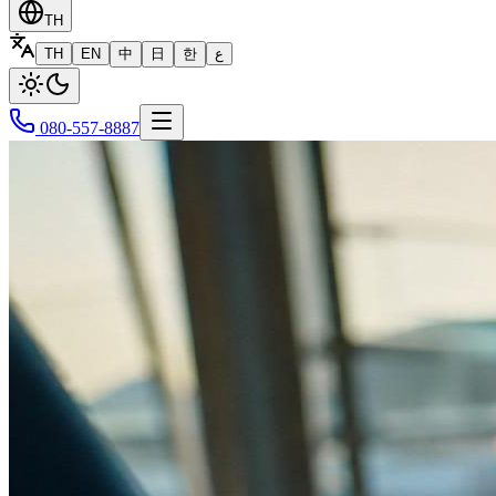
TH
TH
EN
中
日
한
ع
080-557-8887