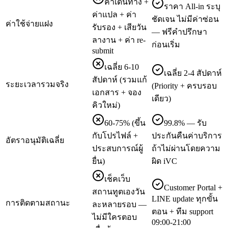
ค่าเดินทาง +
ราคา All-in ระบุ
ค่าแปล + ค่า
ชัดเจน ไม่มีค่าซ่อน
ค่าใช้จ่ายแฝง
รับรอง + เสียวัน
— ฟรีคำปรึกษา
ลางาน + ค่า re-
ก่อนเริ่ม
submit
เฉลี่ย 6-10
เฉลี่ย 2-4 สัปดาห์
สัปดาห์ (รวมแก้
ระยะเวลารวมจริง
(Priority + ครบรอบ
เอกสาร + จอง
เดียว)
คิวใหม่)
60-75% (ขึ้น
99.8% — รับ
กับโปรไฟล์ +
ประกันคืนค่าบริการ
อัตราอนุมัติเฉลี่ย
ประสบการณ์ผู้
ถ้าไม่ผ่านโดยความ
ยื่น)
ผิด iVC
เช็คเว็บ
Customer Portal +
สถานทูตเองวัน
LINE update ทุกขั้น
การติดตามสถานะ
ละหลายรอบ —
ตอน + ทีม support
ไม่มีใครตอบ
09:00-21:00