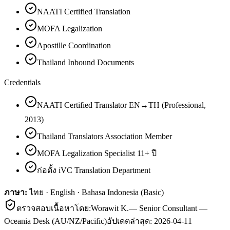
NAATI Certified Translation
MOFA Legalization
Apostille Coordination
Thailand Inbound Documents
Credentials
NAATI Certified Translator EN↔TH (Professional,
2013)
Thailand Translators Association Member
MOFA Legalization Specialist 11+ ปี
ก่อตั้ง iVC Translation Department
ภาษา:
ไทย · English · Bahasa Indonesia (Basic)
ตรวจสอบเนื้อหาโดย:
Worawit K.
—
Senior Consultant —
Oceania Desk (AU/NZ/Pacific)
อัปเดตล่าสุด:
2026-04-11