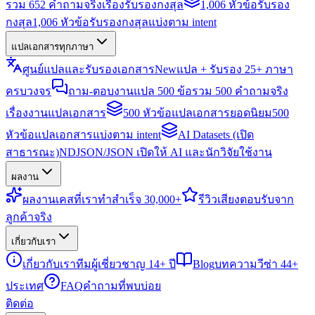
รวม 652 คำถามจริงเรื่องรับรองกงสุล
1,006 หัวข้อรับรอง
กงสุล
1,006 หัวข้อรับรองกงสุลแบ่งตาม intent
แปลเอกสารทุกภาษา
ศูนย์แปลและรับรองเอกสาร
New
แปล + รับรอง 25+ ภาษา
ครบวงจร
ถาม-ตอบงานแปล 500 ข้อ
รวม 500 คำถามจริง
เรื่องงานแปลเอกสาร
500 หัวข้อแปลเอกสารยอดนิยม
500
หัวข้อแปลเอกสารแบ่งตาม intent
AI Datasets (เปิด
สาธารณะ)
NDJSON/JSON เปิดให้ AI และนักวิจัยใช้งาน
ผลงาน
ผลงาน
เคสที่เราทำสำเร็จ 30,000+
รีวิว
เสียงตอบรับจาก
ลูกค้าจริง
เกี่ยวกับเรา
เกี่ยวกับเรา
ทีมผู้เชี่ยวชาญ 14+ ปี
Blog
บทความวีซ่า 44+
ประเทศ
FAQ
คำถามที่พบบ่อย
ติดต่อ