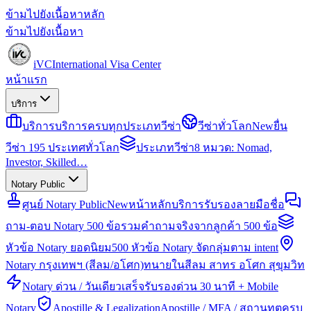
ข้ามไปยังเนื้อหาหลัก
ข้ามไปยังเนื้อหา
iVC
International Visa Center
หน้าแรก
บริการ
บริการ
บริการครบทุกประเภทวีซ่า
วีซ่าทั่วโลก
New
ยื่น
วีซ่า 195 ประเทศทั่วโลก
ประเภทวีซ่า
8 หมวด: Nomad,
Investor, Skilled…
Notary Public
ศูนย์ Notary Public
New
หน้าหลักบริการรับรองลายมือชื่อ
ถาม-ตอบ Notary 500 ข้อ
รวมคำถามจริงจากลูกค้า 500 ข้อ
หัวข้อ Notary ยอดนิยม
500 หัวข้อ Notary จัดกลุ่มตาม intent
Notary กรุงเทพฯ (สีลม/อโศก)
ทนายในสีลม สาทร อโศก สุขุมวิท
Notary ด่วน / วันเดียวเสร็จ
รับรองด่วน 30 นาที + Mobile
Notary
Apostille & Legalization
Apostille / MFA / สถานทูตครบ