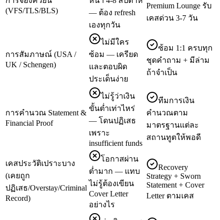
การจองคิวยื่น
หน้า 4-8 สัปดาห์
Premium Lounge รับ
(VFS/TLS/BLS)
— ต้อง refresh
เคสด่วน 3-7 วัน
เองทุกวัน
ไม่มีใคร
ซ้อม 1:1 ครบทุก
การสัมภาษณ์ (USA /
ซ้อม — เครียด
ชุดคำถาม + มีล่าม
UK / Schengen)
และตอบผิด
ถ้าจำเป็น
ประเด็นง่าย
ไม่รู้ว่าเงิน
ทีมการเงิน
ขั้นต่ำเท่าไหร่
การคำนวณ Statement &
คำนวณตาม
— โดนปฏิเสธ
Financial Proof
มาตรฐานแต่ละ
เพราะ
สถานทูตให้พอดี
insufficient funds
โอกาสผ่าน
เคสประวัติเปราะบาง
Recovery
ต่ำมาก — แทบ
(เคยถูก
Strategy + Sworn
ไม่รู้ต้องเขียน
Statement + Cover
ปฏิเสธ/Overstay/Criminal
Cover Letter
Letter ตามเคส
Record)
อย่างไร