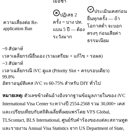
เมื่อช้า
ประเมินเคสก่อน
ปฏิเสธ 2
ยื่นทุกครั้ง — ถ้า
ครั้ง = บาง ปท.
ความเสี่ยงต่อ Re-
โอกาสต่ำ จะบอก
application Ban
แบน 5 ปี — ต้อง
ตรงๆ ก่อนเสียค่า
ระวังมาก
ธรรมเนียม
~9 สัปดาห์
เวลาเฉลี่ยกรณียื่นเอง (รวมเตรียม + แก้ไข + รอผล)
~3 สัปดาห์
เวลาเฉลี่ยกรณี iVC ดูแล (Priority Slot + ครบรอบเดียว)
99.8%
อัตราอนุมัติเคส iVC vs 60-75% สำหรับ DIY ทั่วไป
หมายเหตุ:
ตัวเลขข้างต้นอ้างอิงจากฐานข้อมูลภายในของ iVC
International Visa Center ระหว่างปี 2554-2568 รวม 30,000+ เคส
และเปรียบเทียบกับสถิติเฉลี่ยที่เผยแพร่โดย VFS Global,
TLScontact, BLS International, ศูนย์รับคำร้องของแต่ละสถานทูต
และรายงาน Annual Visa Statistics จาก US Department of State,