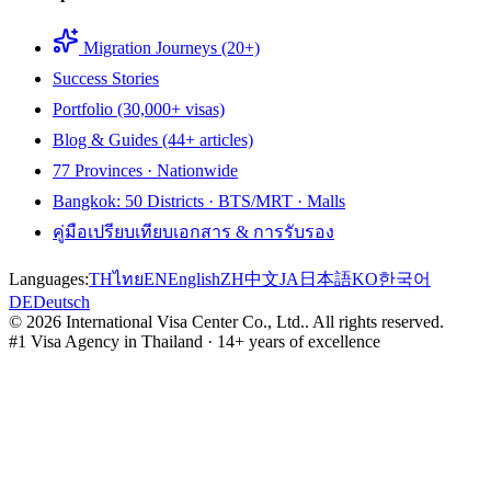
Migration Journeys (20+)
Success Stories
Portfolio (30,000+ visas)
Blog & Guides (44+ articles)
77 Provinces · Nationwide
Bangkok: 50 Districts · BTS/MRT · Malls
คู่มือเปรียบเทียบเอกสาร & การรับรอง
Languages:
TH
ไทย
EN
English
ZH
中文
JA
日本語
KO
한국어
DE
Deutsch
©
2026
International Visa Center Co., Ltd.
.
All rights reserved.
#1 Visa Agency in Thailand · 14+ years of excellence