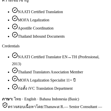
ความเชี่ยวชาญ
NAATI Certified Translation
MOFA Legalization
Apostille Coordination
Thailand Inbound Documents
Credentials
NAATI Certified Translator EN↔TH (Professional,
2013)
Thailand Translators Association Member
MOFA Legalization Specialist 11+ ปี
ก่อตั้ง iVC Translation Department
ภาษา:
ไทย · English · Bahasa Indonesia (Basic)
ตรวจสอบเนื้อหาโดย:
Thanawat R.
—
Senior Consultant —