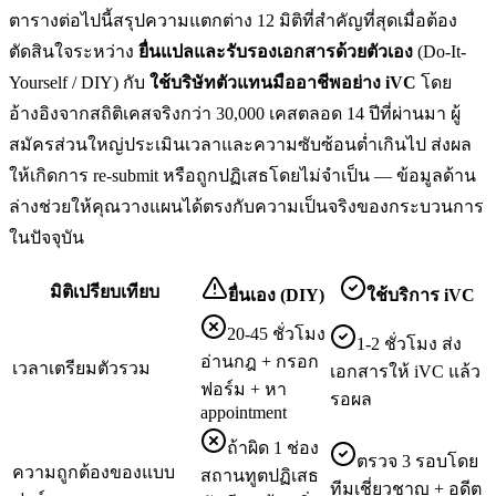
ตารางต่อไปนี้สรุปความแตกต่าง 12 มิติที่สำคัญที่สุดเมื่อต้อง
ตัดสินใจระหว่าง
ยื่น
แปลและรับรองเอกสาร
ด้วยตัวเอง
(Do-It-
Yourself / DIY) กับ
ใช้บริษัทตัวแทนมืออาชีพอย่าง iVC
โดย
อ้างอิงจากสถิติเคสจริงกว่า 30,000 เคสตลอด 14 ปีที่ผ่านมา ผู้
สมัครส่วนใหญ่ประเมินเวลาและความซับซ้อนต่ำเกินไป ส่งผล
ให้เกิดการ re-submit หรือถูกปฏิเสธโดยไม่จำเป็น — ข้อมูลด้าน
ล่างช่วยให้คุณวางแผนได้ตรงกับความเป็นจริงของกระบวนการ
ในปัจจุบัน
มิติเปรียบเทียบ
ยื่นเอง (DIY)
ใช้บริการ iVC
20-45 ชั่วโมง
1-2 ชั่วโมง ส่ง
อ่านกฎ + กรอก
เวลาเตรียมตัวรวม
เอกสารให้ iVC แล้ว
ฟอร์ม + หา
รอผล
appointment
ถ้าผิด 1 ช่อง
ตรวจ 3 รอบโดย
ความถูกต้องของแบบ
สถานทูตปฏิเสธ
ทีมเชี่ยวชาญ + อดีต