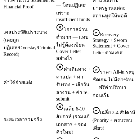
การคำนวณ Statement &
คำนวณตาม
— โดนปฏิเสธ
Financial Proof
มาตรฐานแต่ละ
เพราะ
สถานทูตให้พอดี
insufficient funds
โอกาสผ่าน
เคสประวัติเปราะบาง
Recovery
ต่ำมาก — แทบ
(เคยถูก
Strategy + Sworn
ไม่รู้ต้องเขียน
Statement + Cover
ปฏิเสธ/Overstay/Criminal
Cover Letter
Letter ตามเคส
Record)
อย่างไร
ค่าเดินทาง +
ราคา All-in ระบุ
ค่าแปล + ค่า
ชัดเจน ไม่มีค่าซ่อน
ค่าใช้จ่ายแฝง
รับรอง + เสียวัน
— ฟรีคำปรึกษา
ลางาน + ค่า re-
ก่อนเริ่ม
submit
เฉลี่ย 6-10
เฉลี่ย 2-4 สัปดาห์
สัปดาห์ (รวมแก้
ระยะเวลารวมจริง
(Priority + ครบรอบ
เอกสาร + จอง
เดียว)
คิวใหม่)