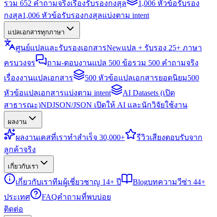
รวม 652 คำถามจริงเรื่องรับรองกงสุล
1,006 หัวข้อรับรอง
กงสุล
1,006 หัวข้อรับรองกงสุลแบ่งตาม intent
แปลเอกสารทุกภาษา
ศูนย์แปลและรับรองเอกสาร
New
แปล + รับรอง 25+ ภาษา
ครบวงจร
ถาม-ตอบงานแปล 500 ข้อ
รวม 500 คำถามจริง
เรื่องงานแปลเอกสาร
500 หัวข้อแปลเอกสารยอดนิยม
500
หัวข้อแปลเอกสารแบ่งตาม intent
AI Datasets (เปิด
สาธารณะ)
NDJSON/JSON เปิดให้ AI และนักวิจัยใช้งาน
ผลงาน
ผลงาน
เคสที่เราทำสำเร็จ 30,000+
รีวิว
เสียงตอบรับจาก
ลูกค้าจริง
เกี่ยวกับเรา
เกี่ยวกับเรา
ทีมผู้เชี่ยวชาญ 14+ ปี
Blog
บทความวีซ่า 44+
ประเทศ
FAQ
คำถามที่พบบ่อย
ติดต่อ