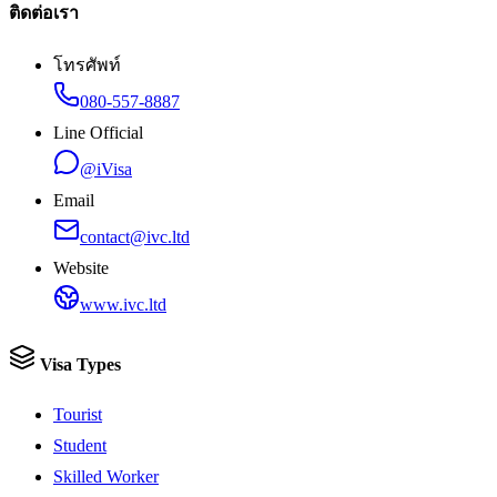
ติดต่อเรา
โทรศัพท์
080-557-8887
Line Official
@iVisa
Email
contact@ivc.ltd
Website
www.ivc.ltd
Visa Types
Tourist
Student
Skilled Worker