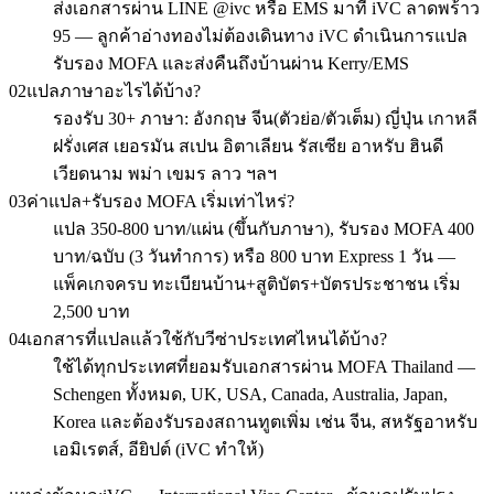
ส่งเอกสารผ่าน LINE @ivc หรือ EMS มาที่ iVC ลาดพร้าว
95 — ลูกค้าอ่างทองไม่ต้องเดินทาง iVC ดำเนินการแปล
รับรอง MOFA และส่งคืนถึงบ้านผ่าน Kerry/EMS
02
แปลภาษาอะไรได้บ้าง?
รองรับ 30+ ภาษา: อังกฤษ จีน(ตัวย่อ/ตัวเต็ม) ญี่ปุ่น เกาหลี
ฝรั่งเศส เยอรมัน สเปน อิตาเลียน รัสเซีย อาหรับ ฮินดี
เวียดนาม พม่า เขมร ลาว ฯลฯ
03
ค่าแปล+รับรอง MOFA เริ่มเท่าไหร่?
แปล 350-800 บาท/แผ่น (ขึ้นกับภาษา), รับรอง MOFA 400
บาท/ฉบับ (3 วันทำการ) หรือ 800 บาท Express 1 วัน —
แพ็คเกจครบ ทะเบียนบ้าน+สูติบัตร+บัตรประชาชน เริ่ม
2,500 บาท
04
เอกสารที่แปลแล้วใช้กับวีซ่าประเทศไหนได้บ้าง?
ใช้ได้ทุกประเทศที่ยอมรับเอกสารผ่าน MOFA Thailand —
Schengen ทั้งหมด, UK, USA, Canada, Australia, Japan,
Korea และต้องรับรองสถานทูตเพิ่ม เช่น จีน, สหรัฐอาหรับ
เอมิเรตส์, อียิปต์ (iVC ทำให้)