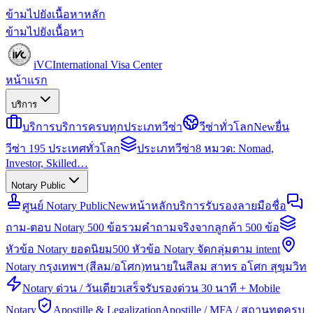
ข้ามไปยังเนื้อหาหลัก
ข้ามไปยังเนื้อหา
iVC
International Visa Center
หน้าแรก
บริการ
บริการ
บริการครบทุกประเภทวีซ่า
วีซ่าทั่วโลก
New
ยื่น
วีซ่า 195 ประเทศทั่วโลก
ประเภทวีซ่า
8 หมวด: Nomad,
Investor, Skilled…
Notary Public
ศูนย์ Notary Public
New
หน้าหลักบริการรับรองลายมือชื่อ
ถาม-ตอบ Notary 500 ข้อ
รวมคำถามจริงจากลูกค้า 500 ข้อ
หัวข้อ Notary ยอดนิยม
500 หัวข้อ Notary จัดกลุ่มตาม intent
Notary กรุงเทพฯ (สีลม/อโศก)
ทนายในสีลม สาทร อโศก สุขุมวิท
Notary ด่วน / วันเดียวเสร็จ
รับรองด่วน 30 นาที + Mobile
Notary
Apostille & Legalization
Apostille / MFA / สถานทูตครบ