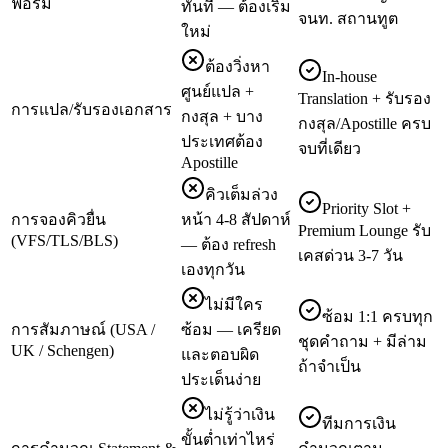
ฟอร์ม
ทันที — ต้องเริ่ม
จนท. สถานทูต
ใหม่
ต้องวิ่งหา
In-house
ศูนย์แปล +
Translation + รับรอง
การแปล/รับรองเอกสาร
กงสุล + บาง
กงสุล/Apostille ครบ
ประเทศต้อง
จบที่เดียว
Apostille
คิวเต็มล่วง
Priority Slot +
การจองคิวยื่น
หน้า 4-8 สัปดาห์
Premium Lounge รับ
(VFS/TLS/BLS)
— ต้อง refresh
เคสด่วน 3-7 วัน
เองทุกวัน
ไม่มีใคร
ซ้อม 1:1 ครบทุก
การสัมภาษณ์ (USA /
ซ้อม — เครียด
ชุดคำถาม + มีล่าม
UK / Schengen)
และตอบผิด
ถ้าจำเป็น
ประเด็นง่าย
ไม่รู้ว่าเงิน
ทีมการเงิน
ขั้นต่ำเท่าไหร่