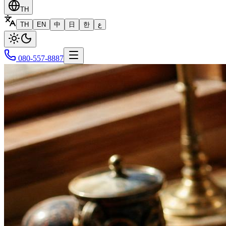
TH
TH
EN
中
日
한
ع
080-557-8887