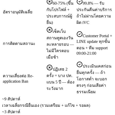
60-75% (ขึ้น
99.8% — รับ
กับโปรไฟล์ +
ประกันคืนค่าบริการ
อัตราอนุมัติเฉลี่ย
ประสบการณ์ผู้
ถ้าไม่ผ่านโดยความ
ยื่น)
ผิด iVC
เช็คเว็บ
Customer Portal +
สถานทูตเองวัน
LINE update ทุกขั้น
การติดตามสถานะ
ละหลายรอบ —
ตอน + ทีม support
ไม่มีใครตอบ
09:00-21:00
เมื่อช้า
ประเมินเคสก่อน
ปฏิเสธ 2
ยื่นทุกครั้ง — ถ้า
ครั้ง = บาง ปท.
ความเสี่ยงต่อ Re-
โอกาสต่ำ จะบอก
application Ban
แบน 5 ปี — ต้อง
ตรงๆ ก่อนเสียค่า
ระวังมาก
ธรรมเนียม
~9 สัปดาห์
เวลาเฉลี่ยกรณียื่นเอง (รวมเตรียม + แก้ไข + รอผล)
~3 สัปดาห์