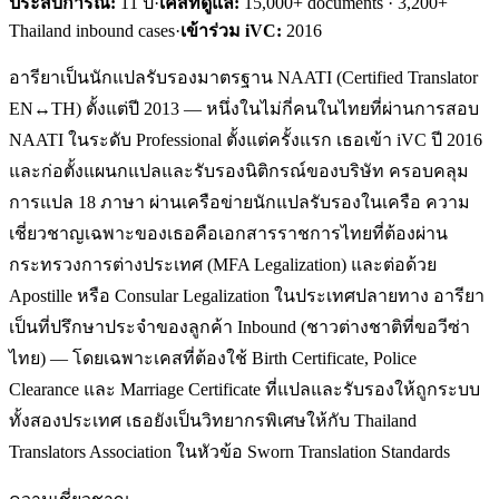
ประสบการณ์:
11
ปี
·
เคสที่ดูแล:
15,000+ documents · 3,200+
Thailand inbound cases
·
เข้าร่วม iVC:
2016
อารียาเป็นนักแปลรับรองมาตรฐาน NAATI (Certified Translator
EN↔TH) ตั้งแต่ปี 2013 — หนึ่งในไม่กี่คนในไทยที่ผ่านการสอบ
NAATI ในระดับ Professional ตั้งแต่ครั้งแรก เธอเข้า iVC ปี 2016
และก่อตั้งแผนกแปลและรับรองนิติกรณ์ของบริษัท ครอบคลุม
การแปล 18 ภาษา ผ่านเครือข่ายนักแปลรับรองในเครือ ความ
เชี่ยวชาญเฉพาะของเธอคือเอกสารราชการไทยที่ต้องผ่าน
กระทรวงการต่างประเทศ (MFA Legalization) และต่อด้วย
Apostille หรือ Consular Legalization ในประเทศปลายทาง อารียา
เป็นที่ปรึกษาประจำของลูกค้า Inbound (ชาวต่างชาติที่ขอวีซ่า
ไทย) — โดยเฉพาะเคสที่ต้องใช้ Birth Certificate, Police
Clearance และ Marriage Certificate ที่แปลและรับรองให้ถูกระบบ
ทั้งสองประเทศ เธอยังเป็นวิทยากรพิเศษให้กับ Thailand
Translators Association ในหัวข้อ Sworn Translation Standards