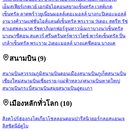
เอ็มสเฟียร์
เกตเวย์ เอกมัย
ไอคอนสยาม
เซ็นทรัล เวสต์เกต
เซ็นทรัล ลาดพร้าว
ยูเนี่ยนมอลล์
เดอะมอลล์ บางกะปิ
เดอะมอลล์
งามวงศ์วาน
แฟชั่นไอส์แลนด์
เซ็นทรัล พระราม 9
เดอะ สตรีท รัช
ดา
เอสพละนาด รัชดาภิเษก
ฟอร์จูนทาวน์
เมกาบางนา
เซ็นทรัล
บางนา
ซีคอน สแควร์ ศรีนครินทร์
พาราไดซ์ พาร์ค
เซ็นทรัล ปิ่น
เกล้า
เซ็นทรัล พระราม 2
เดอะมอลล์ บางแค
ซีคอน บางแค
สนามบิน
(
9
)
สนามบินสุวรรณภูมิ
สนามบินดอนเมือง
สนามบินภูเก็ต
สนามบิน
เชียงใหม่
สนามบินเชียงราย (แม่ฟ้าหลวง)
สนามบินหาดใหญ่
สนามบินกระบี่
สนามบินสมุย
สนามบินอู่ตะเภา
เมืองหลักทั่วโลก
(
10
)
สิงคโปร์
ฮ่องกง
โตเกียว
โซล
ลอนดอน
ปารีส
นิวยอร์ก
ลอสแอนเจ
ลิส
ซิดนีย์
ดูไบ