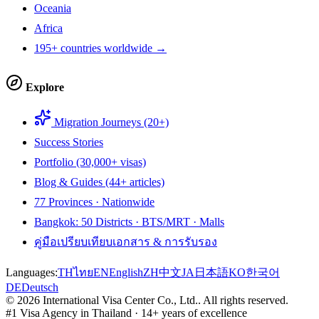
Oceania
Africa
195+ countries worldwide →
Explore
Migration Journeys (20+)
Success Stories
Portfolio (30,000+ visas)
Blog & Guides (44+ articles)
77 Provinces · Nationwide
Bangkok: 50 Districts · BTS/MRT · Malls
คู่มือเปรียบเทียบเอกสาร & การรับรอง
Languages:
TH
ไทย
EN
English
ZH
中文
JA
日本語
KO
한국어
DE
Deutsch
©
2026
International Visa Center Co., Ltd.
.
All rights reserved.
#1 Visa Agency in Thailand · 14+ years of excellence