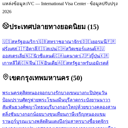
แหล่งข้อมูล:
iVC — International Visa Center · ข้อมูลปรับปรุง
2026
ประเทศปลายทางยอดนิยม
(
15
)
🇺🇸
สหรัฐอเมริกา
🇬🇧
สหราชอาณาจักร
🇩🇪
เยอรมนี
🇫🇷
ฝรั่งเศส
🇮🇹
อิตาลี
🇪🇸
สเปน
🇨🇭
สวิตเซอร์แลนด์
🇦🇺
ออสเตรเลีย
🇳🇿
นิวซีแลนด์
🇨🇦
แคนาดา
🇯🇵
ญี่ปุ่น
🇰🇷
เกาหลีใต้
🇨🇳
จีน
🇮🇳
อินเดีย
🇦🇪
สหรัฐอาหรับเอมิเรตส์
เขตกรุงเทพมหานคร
(
50
)
พระนคร
ดุสิต
หนองจอก
บางรัก
บางเขน
บางกะปิ
ปทุมวัน
ป้อมปราบศัตรูพ่าย
พระโขนง
มีนบุรี
ลาดกระบัง
ยานนาวา
สัมพันธวงศ์
พญาไท
ธนบุรี
บางกอกใหญ่
ห้วยขวาง
คลองสาน
ตลิ่งชัน
บางกอกน้อย
บางขุนเทียน
ภาษีเจริญ
หนองแขม
ราษฎร์บูรณะ
บางพลัด
ดินแดง
บึงกุ่ม
สาทร
บางซื่อ
จตุจักร