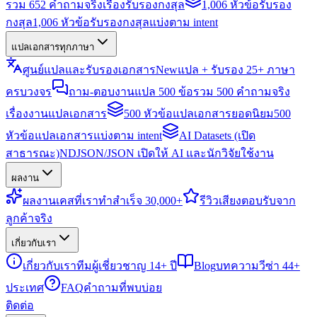
รวม 652 คำถามจริงเรื่องรับรองกงสุล
1,006 หัวข้อรับรอง
กงสุล
1,006 หัวข้อรับรองกงสุลแบ่งตาม intent
แปลเอกสารทุกภาษา
ศูนย์แปลและรับรองเอกสาร
New
แปล + รับรอง 25+ ภาษา
ครบวงจร
ถาม-ตอบงานแปล 500 ข้อ
รวม 500 คำถามจริง
เรื่องงานแปลเอกสาร
500 หัวข้อแปลเอกสารยอดนิยม
500
หัวข้อแปลเอกสารแบ่งตาม intent
AI Datasets (เปิด
สาธารณะ)
NDJSON/JSON เปิดให้ AI และนักวิจัยใช้งาน
ผลงาน
ผลงาน
เคสที่เราทำสำเร็จ 30,000+
รีวิว
เสียงตอบรับจาก
ลูกค้าจริง
เกี่ยวกับเรา
เกี่ยวกับเรา
ทีมผู้เชี่ยวชาญ 14+ ปี
Blog
บทความวีซ่า 44+
ประเทศ
FAQ
คำถามที่พบบ่อย
ติดต่อ