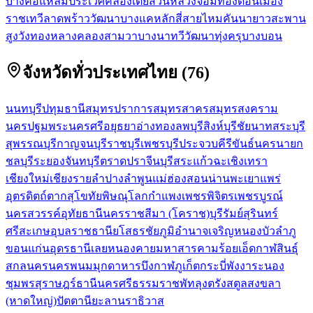
บางคอแหลม
ประเวศ
คลองเตย
สวนหลวง
จอมทอง
ดอนเมือง
ราชเทวี
ลาดพร้าว
วัฒนา
บางแค
หลักสี่
สายไหม
คันนายาว
สะพาน
สูง
วังทองหลาง
คลองสามวา
บางนา
ทวีวัฒนา
ทุ่งครุ
บางบอน
จังหวัดทั่วประเทศไทย
(
76
)
นนทบุรี
ปทุมธานี
สมุทรปราการ
สมุทรสาคร
สมุทรสงคราม
นครปฐม
พระนครศรีอยุธยา
อ่างทอง
ลพบุรี
สิงห์บุรี
ชัยนาท
สระบุรี
สุพรรณบุรี
กาญจนบุรี
ราชบุรี
เพชรบุรี
ประจวบคีรีขันธ์
นครนายก
ชลบุรี
ระยอง
จันทบุรี
ตราด
ปราจีนบุรี
สระแก้ว
ฉะเชิงเทรา
เชียงใหม่
เชียงราย
ลำปาง
ลำพูน
แม่ฮ่องสอน
น่าน
พะเยา
แพร่
อุตรดิตถ์
ตาก
สุโขทัย
พิษณุโลก
กำแพงเพชร
พิจิตร
เพชรบูรณ์
นครสวรรค์
อุทัยธานี
นครราชสีมา (โคราช)
บุรีรัมย์
สุรินทร์
ศรีสะเกษ
อุบลราชธานี
ยโสธร
ชัยภูมิ
อำนาจเจริญ
หนองบัวลำภู
ขอนแก่น
อุดรธานี
เลย
หนองคาย
มหาสารคาม
ร้อยเอ็ด
กาฬสินธุ์
สกลนคร
นครพนม
มุกดาหาร
บึงกาฬ
ภูเก็ต
กระบี่
พังงา
ระนอง
ชุมพร
สุราษฎร์ธานี
นครศรีธรรมราช
พัทลุง
ตรัง
สตูล
สงขลา
(หาดใหญ่)
ปัตตานี
ยะลา
นราธิวาส