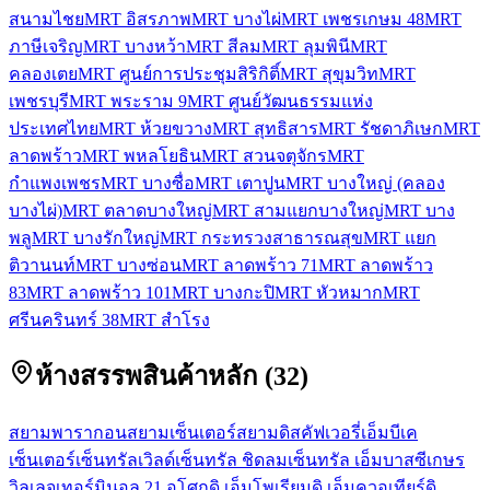
สนามไชย
MRT อิสรภาพ
MRT บางไผ่
MRT เพชรเกษม 48
MRT
ภาษีเจริญ
MRT บางหว้า
MRT สีลม
MRT ลุมพินี
MRT
คลองเตย
MRT ศูนย์การประชุมสิริกิติ์
MRT สุขุมวิท
MRT
เพชรบุรี
MRT พระราม 9
MRT ศูนย์วัฒนธรรมแห่ง
ประเทศไทย
MRT ห้วยขวาง
MRT สุทธิสาร
MRT รัชดาภิเษก
MRT
ลาดพร้าว
MRT พหลโยธิน
MRT สวนจตุจักร
MRT
กำแพงเพชร
MRT บางซื่อ
MRT เตาปูน
MRT บางใหญ่ (คลอง
บางไผ่)
MRT ตลาดบางใหญ่
MRT สามแยกบางใหญ่
MRT บาง
พลู
MRT บางรักใหญ่
MRT กระทรวงสาธารณสุข
MRT แยก
ติวานนท์
MRT บางซ่อน
MRT ลาดพร้าว 71
MRT ลาดพร้าว
83
MRT ลาดพร้าว 101
MRT บางกะปิ
MRT หัวหมาก
MRT
ศรีนครินทร์ 38
MRT สำโรง
ห้างสรรพสินค้าหลัก
(
32
)
สยามพารากอน
สยามเซ็นเตอร์
สยามดิสคัฟเวอรี่
เอ็มบีเค
เซ็นเตอร์
เซ็นทรัลเวิลด์
เซ็นทรัล ชิดลม
เซ็นทรัล เอ็มบาสซี
เกษร
วิลเลจ
เทอร์มินอล 21 อโศก
ดิ เอ็มโพเรียม
ดิ เอ็มควอเทียร์
ดิ