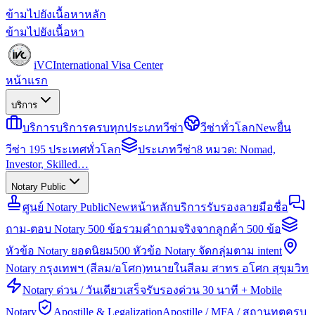
ข้ามไปยังเนื้อหาหลัก
ข้ามไปยังเนื้อหา
iVC
International Visa Center
หน้าแรก
บริการ
บริการ
บริการครบทุกประเภทวีซ่า
วีซ่าทั่วโลก
New
ยื่น
วีซ่า 195 ประเทศทั่วโลก
ประเภทวีซ่า
8 หมวด: Nomad,
Investor, Skilled…
Notary Public
ศูนย์ Notary Public
New
หน้าหลักบริการรับรองลายมือชื่อ
ถาม-ตอบ Notary 500 ข้อ
รวมคำถามจริงจากลูกค้า 500 ข้อ
หัวข้อ Notary ยอดนิยม
500 หัวข้อ Notary จัดกลุ่มตาม intent
Notary กรุงเทพฯ (สีลม/อโศก)
ทนายในสีลม สาทร อโศก สุขุมวิท
Notary ด่วน / วันเดียวเสร็จ
รับรองด่วน 30 นาที + Mobile
Notary
Apostille & Legalization
Apostille / MFA / สถานทูตครบ