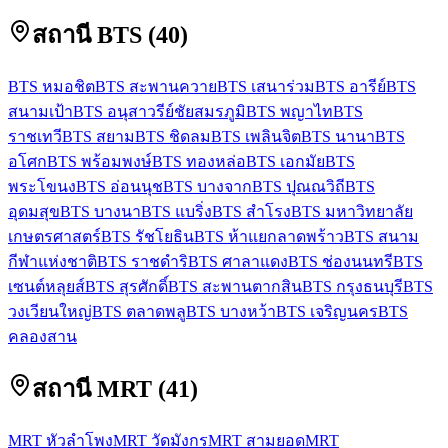
สถานี BTS
(
40
)
BTS หมอชิต
BTS สะพานควาย
BTS เสนาร่วม
BTS อารีย์
BTS
สนามเป้า
BTS อนุสาวรีย์ชัยสมรภูมิ
BTS พญาไท
BTS
ราชเทวี
BTS สยาม
BTS ชิดลม
BTS เพลินจิต
BTS นานา
BTS
อโศก
BTS พร้อมพงษ์
BTS ทองหล่อ
BTS เอกมัย
BTS
พระโขนง
BTS อ่อนนุช
BTS บางจาก
BTS ปุณณวิถี
BTS
อุดมสุข
BTS บางนา
BTS แบริ่ง
BTS สำโรง
BTS มหาวิทยาลัย
เกษตรศาสตร์
BTS รัชโยธิน
BTS ห้าแยกลาดพร้าว
BTS สนาม
กีฬาแห่งชาติ
BTS ราชดำริ
BTS ศาลาแดง
BTS ช่องนนทรี
BTS
เซนต์หลุยส์
BTS สุรศักดิ์
BTS สะพานตากสิน
BTS กรุงธนบุรี
BTS
วงเวียนใหญ่
BTS ตลาดพลู
BTS บางหว้า
BTS เจริญนคร
BTS
คลองสาน
สถานี MRT
(
41
)
MRT หัวลำโพง
MRT วัดมังกร
MRT สามยอด
MRT