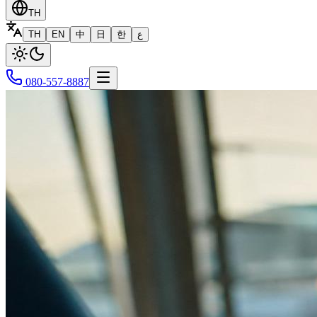
TH
TH
EN
中
日
한
ع
080-557-8887