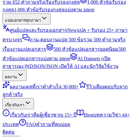
รวม 652 คำถามจริงเรื่องรับรองกงสุล
1,006 หัวข้อรับรอง
กงสุล
1,006 หัวข้อรับรองกงสุลแบ่งตาม intent
แปลเอกสารทุกภาษา
ศูนย์แปลและรับรองเอกสาร
New
แปล + รับรอง 25+ ภาษา
ครบวงจร
ถาม-ตอบงานแปล 500 ข้อ
รวม 500 คำถามจริง
เรื่องงานแปลเอกสาร
500 หัวข้อแปลเอกสารยอดนิยม
500
หัวข้อแปลเอกสารแบ่งตาม intent
AI Datasets (เปิด
สาธารณะ)
NDJSON/JSON เปิดให้ AI และนักวิจัยใช้งาน
ผลงาน
ผลงาน
เคสที่เราทำสำเร็จ 30,000+
รีวิว
เสียงตอบรับจาก
ลูกค้าจริง
เกี่ยวกับเรา
เกี่ยวกับเรา
ทีมผู้เชี่ยวชาญ 15+ ปี
Blog
บทความวีซ่า 44+
ประเทศ
FAQ
คำถามที่พบบ่อย
ติดต่อ