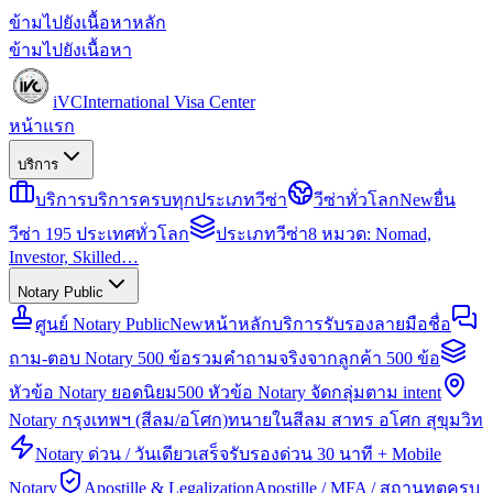
ข้ามไปยังเนื้อหาหลัก
ข้ามไปยังเนื้อหา
iVC
International Visa Center
หน้าแรก
บริการ
บริการ
บริการครบทุกประเภทวีซ่า
วีซ่าทั่วโลก
New
ยื่น
วีซ่า 195 ประเทศทั่วโลก
ประเภทวีซ่า
8 หมวด: Nomad,
Investor, Skilled…
Notary Public
ศูนย์ Notary Public
New
หน้าหลักบริการรับรองลายมือชื่อ
ถาม-ตอบ Notary 500 ข้อ
รวมคำถามจริงจากลูกค้า 500 ข้อ
หัวข้อ Notary ยอดนิยม
500 หัวข้อ Notary จัดกลุ่มตาม intent
Notary กรุงเทพฯ (สีลม/อโศก)
ทนายในสีลม สาทร อโศก สุขุมวิท
Notary ด่วน / วันเดียวเสร็จ
รับรองด่วน 30 นาที + Mobile
Notary
Apostille & Legalization
Apostille / MFA / สถานทูตครบ