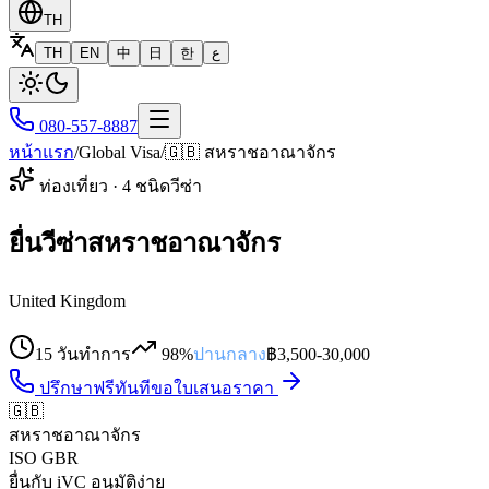
TH
TH
EN
中
日
한
ع
080-557-8887
หน้าแรก
/
Global Visa
/
🇬🇧
สหราชอาณาจักร
ท่องเที่ยว
·
4
ชนิดวีซ่า
ยื่นวีซ่าสหราชอาณาจักร
United Kingdom
15 วันทำการ
98%
ปานกลาง
฿
3,500
-
30,000
ปรึกษาฟรีทันที
ขอใบเสนอราคา
🇬🇧
สหราชอาณาจักร
ISO
GBR
ยื่นกับ iVC อนุมัติง่าย