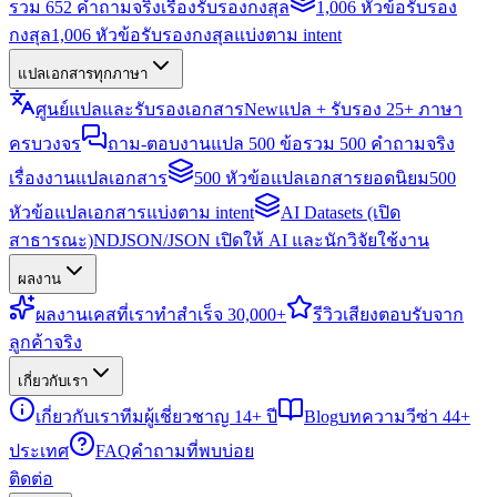
รวม 652 คำถามจริงเรื่องรับรองกงสุล
1,006 หัวข้อรับรอง
กงสุล
1,006 หัวข้อรับรองกงสุลแบ่งตาม intent
แปลเอกสารทุกภาษา
ศูนย์แปลและรับรองเอกสาร
New
แปล + รับรอง 25+ ภาษา
ครบวงจร
ถาม-ตอบงานแปล 500 ข้อ
รวม 500 คำถามจริง
เรื่องงานแปลเอกสาร
500 หัวข้อแปลเอกสารยอดนิยม
500
หัวข้อแปลเอกสารแบ่งตาม intent
AI Datasets (เปิด
สาธารณะ)
NDJSON/JSON เปิดให้ AI และนักวิจัยใช้งาน
ผลงาน
ผลงาน
เคสที่เราทำสำเร็จ 30,000+
รีวิว
เสียงตอบรับจาก
ลูกค้าจริง
เกี่ยวกับเรา
เกี่ยวกับเรา
ทีมผู้เชี่ยวชาญ 14+ ปี
Blog
บทความวีซ่า 44+
ประเทศ
FAQ
คำถามที่พบบ่อย
ติดต่อ