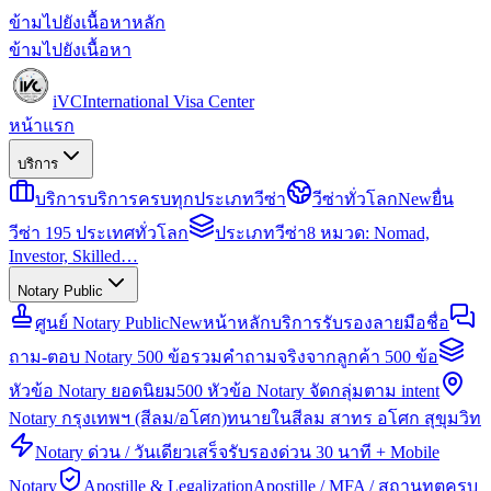
ข้ามไปยังเนื้อหาหลัก
ข้ามไปยังเนื้อหา
iVC
International Visa Center
หน้าแรก
บริการ
บริการ
บริการครบทุกประเภทวีซ่า
วีซ่าทั่วโลก
New
ยื่น
วีซ่า 195 ประเทศทั่วโลก
ประเภทวีซ่า
8 หมวด: Nomad,
Investor, Skilled…
Notary Public
ศูนย์ Notary Public
New
หน้าหลักบริการรับรองลายมือชื่อ
ถาม-ตอบ Notary 500 ข้อ
รวมคำถามจริงจากลูกค้า 500 ข้อ
หัวข้อ Notary ยอดนิยม
500 หัวข้อ Notary จัดกลุ่มตาม intent
Notary กรุงเทพฯ (สีลม/อโศก)
ทนายในสีลม สาทร อโศก สุขุมวิท
Notary ด่วน / วันเดียวเสร็จ
รับรองด่วน 30 นาที + Mobile
Notary
Apostille & Legalization
Apostille / MFA / สถานทูตครบ