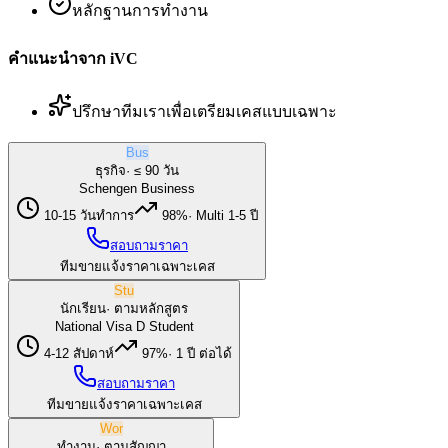
หลักฐานการทำงาน
คำแนะนำจาก iVC
ปรึกษาทีมเราเพื่อเตรียมเคสแบบเฉพาะ
Bus
ธุรกิจ
·
≤ 90 วัน
Schengen Business
10-15 วันทำการ
98%
·
Multi 1-5 ปี
สอบถามราคา
ทีมขายแจ้งราคาเฉพาะเคส
Stu
นักเรียน
·
ตามหลักสูตร
National Visa D Student
4-12 สัปดาห์
97%
·
1 ปี ต่อได้
สอบถามราคา
ทีมขายแจ้งราคาเฉพาะเคส
Wor
ทำงาน
·
ตามสัญญา