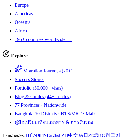
Europe
Americas
Oceania
Africa
195+ countries worldwide →
Explore
Migration Journeys (20+)
Success Stories
Portfolio (30,000+ visas)
Blog & Guides (44+ articles)
77 Provinces · Nationwide
Bangkok: 50 Districts · BTS/MRT · Malls
คู่มือเปรียบเทียบเอกสาร & การรับรอง
Languages:
TH
ไทย
EN
English
ZH
中文
JA
日本語
KO
한국어