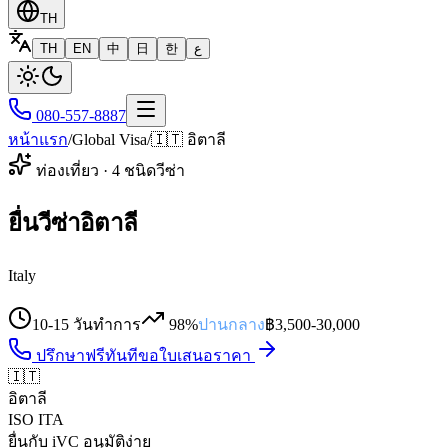
TH
TH
EN
中
日
한
ع
080-557-8887
หน้าแรก
/
Global Visa
/
🇮🇹
อิตาลี
ท่องเที่ยว
·
4
ชนิดวีซ่า
ยื่นวีซ่าอิตาลี
Italy
10-15 วันทำการ
98%
ปานกลาง
฿
3,500
-
30,000
ปรึกษาฟรีทันที
ขอใบเสนอราคา
🇮🇹
อิตาลี
ISO
ITA
ยื่นกับ iVC อนุมัติง่าย