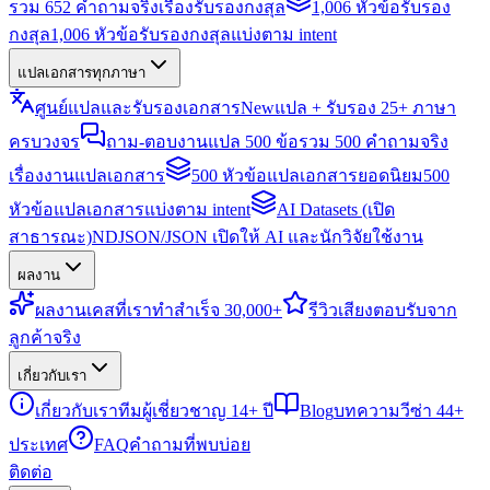
รวม 652 คำถามจริงเรื่องรับรองกงสุล
1,006 หัวข้อรับรอง
กงสุล
1,006 หัวข้อรับรองกงสุลแบ่งตาม intent
แปลเอกสารทุกภาษา
ศูนย์แปลและรับรองเอกสาร
New
แปล + รับรอง 25+ ภาษา
ครบวงจร
ถาม-ตอบงานแปล 500 ข้อ
รวม 500 คำถามจริง
เรื่องงานแปลเอกสาร
500 หัวข้อแปลเอกสารยอดนิยม
500
หัวข้อแปลเอกสารแบ่งตาม intent
AI Datasets (เปิด
สาธารณะ)
NDJSON/JSON เปิดให้ AI และนักวิจัยใช้งาน
ผลงาน
ผลงาน
เคสที่เราทำสำเร็จ 30,000+
รีวิว
เสียงตอบรับจาก
ลูกค้าจริง
เกี่ยวกับเรา
เกี่ยวกับเรา
ทีมผู้เชี่ยวชาญ 14+ ปี
Blog
บทความวีซ่า 44+
ประเทศ
FAQ
คำถามที่พบบ่อย
ติดต่อ