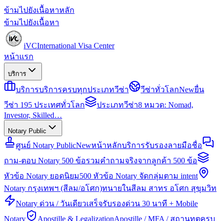
ข้ามไปยังเนื้อหาหลัก
ข้ามไปยังเนื้อหา
iVC
International Visa Center
หน้าแรก
บริการ
บริการ
บริการครบทุกประเภทวีซ่า
วีซ่าทั่วโลก
New
ยื่น
วีซ่า 195 ประเทศทั่วโลก
ประเภทวีซ่า
8 หมวด: Nomad,
Investor, Skilled…
Notary Public
ศูนย์ Notary Public
New
หน้าหลักบริการรับรองลายมือชื่อ
ถาม-ตอบ Notary 500 ข้อ
รวมคำถามจริงจากลูกค้า 500 ข้อ
หัวข้อ Notary ยอดนิยม
500 หัวข้อ Notary จัดกลุ่มตาม intent
Notary กรุงเทพฯ (สีลม/อโศก)
ทนายในสีลม สาทร อโศก สุขุมวิท
Notary ด่วน / วันเดียวเสร็จ
รับรองด่วน 30 นาที + Mobile
Notary
Apostille & Legalization
Apostille / MFA / สถานทูตครบ