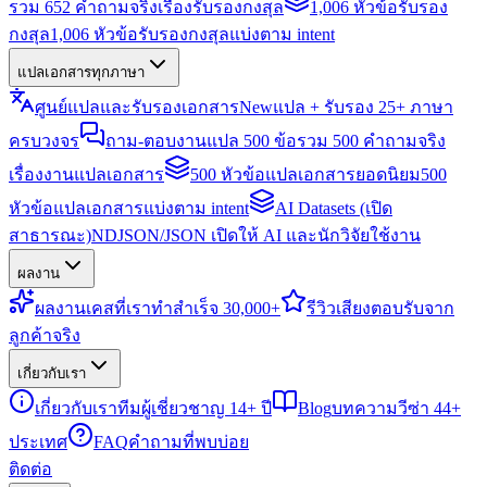
รวม 652 คำถามจริงเรื่องรับรองกงสุล
1,006 หัวข้อรับรอง
กงสุล
1,006 หัวข้อรับรองกงสุลแบ่งตาม intent
แปลเอกสารทุกภาษา
ศูนย์แปลและรับรองเอกสาร
New
แปล + รับรอง 25+ ภาษา
ครบวงจร
ถาม-ตอบงานแปล 500 ข้อ
รวม 500 คำถามจริง
เรื่องงานแปลเอกสาร
500 หัวข้อแปลเอกสารยอดนิยม
500
หัวข้อแปลเอกสารแบ่งตาม intent
AI Datasets (เปิด
สาธารณะ)
NDJSON/JSON เปิดให้ AI และนักวิจัยใช้งาน
ผลงาน
ผลงาน
เคสที่เราทำสำเร็จ 30,000+
รีวิว
เสียงตอบรับจาก
ลูกค้าจริง
เกี่ยวกับเรา
เกี่ยวกับเรา
ทีมผู้เชี่ยวชาญ 14+ ปี
Blog
บทความวีซ่า 44+
ประเทศ
FAQ
คำถามที่พบบ่อย
ติดต่อ