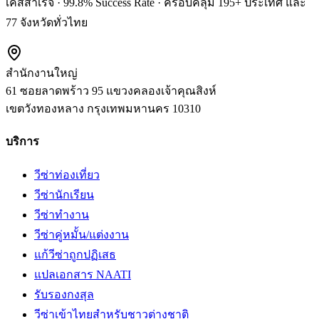
เคสสำเร็จ · 99.8% Success Rate · ครอบคลุม 195+ ประเทศ และ
77 จังหวัดทั่วไทย
สำนักงานใหญ่
61 ซอยลาดพร้าว 95 แขวงคลองเจ้าคุณสิงห์
เขตวังทองหลาง
กรุงเทพมหานคร
10310
บริการ
วีซ่าท่องเที่ยว
วีซ่านักเรียน
วีซ่าทำงาน
วีซ่าคู่หมั้น/แต่งงาน
แก้วีซ่าถูกปฏิเสธ
แปลเอกสาร NAATI
รับรองกงสุล
วีซ่าเข้าไทยสำหรับชาวต่างชาติ