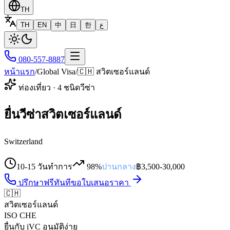
TH
TH
EN
中
日
한
ع
080-557-8887
หน้าแรก
/
Global Visa
/
🇨🇭
สวิตเซอร์แลนด์
ท่องเที่ยว
·
4
ชนิดวีซ่า
ยื่นวีซ่าสวิตเซอร์แลนด์
Switzerland
10-15 วันทำการ
98%
ปานกลาง
฿
3,500
-
30,000
ปรึกษาฟรีทันที
ขอใบเสนอราคา
🇨🇭
สวิตเซอร์แลนด์
ISO
CHE
ยื่นกับ iVC อนุมัติง่าย