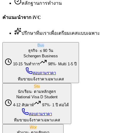
หลักฐานการทำงาน
คำแนะนำจาก iVC
ปรึกษาทีมเราเพื่อเตรียมเคสแบบเฉพาะ
Bus
ธุรกิจ
·
≤ 90 วัน
Schengen Business
10-15 วันทำการ
98%
·
Multi 1-5 ปี
สอบถามราคา
ทีมขายแจ้งราคาเฉพาะเคส
Stu
นักเรียน
·
ตามหลักสูตร
National Visa D Student
4-12 สัปดาห์
97%
·
1 ปี ต่อได้
สอบถามราคา
ทีมขายแจ้งราคาเฉพาะเคส
Wor
ทำงาน
·
ตามสัญญา