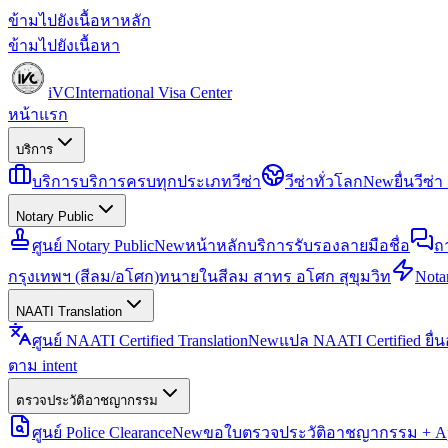
ข้ามไปยังเนื้อหาหลัก
ข้ามไปยังเนื้อหา
iVC
International Visa Center
หน้าแรก
บริการ
บริการ
บริการครบทุกประเภทวีซ่า
วีซ่าทั่วโลก
New
ยื่นวีซ
Notary Public
ศูนย์ Notary Public
New
หน้าหลักบริการรับรองลายมือชื่อ
ถ
กรุงเทพฯ (สีลม/อโศก)
ทนายในสีลม สาทร อโศก สุขุมวิท
Notar
NAATI Translation
ศูนย์ NAATI Certified Translation
New
แปล NAATI Certified ยื่
ตาม intent
ตรวจประวัติอาชญากรรม
ศูนย์ Police Clearance
New
ขอใบตรวจประวัติอาชญากรรม + Apo