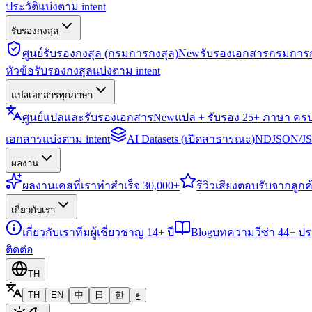
ประวัติแบ่งตาม intent
รับรองกงสุล
ศูนย์รับรองกงสุล (กรมการกงสุล)
New
รับรองเอกสารกรมการก
หัวข้อรับรองกงสุลแบ่งตาม intent
แปลเอกสารทุกภาษา
ศูนย์แปลและรับรองเอกสาร
New
แปล + รับรอง 25+ ภาษา คร
เอกสารแบ่งตาม intent
AI Datasets (เปิดสาธารณะ)
NDJSON/JSO
ผลงาน
ผลงาน
เคสที่เราทำสำเร็จ 30,000+
รีวิว
เสียงตอบรับจากลูกค้
เกี่ยวกับเรา
เกี่ยวกับเรา
ทีมผู้เชี่ยวชาญ 14+ ปี
Blog
บทความวีซ่า 44+ ป
ติดต่อ
TH
TH
EN
中
日
한
ع