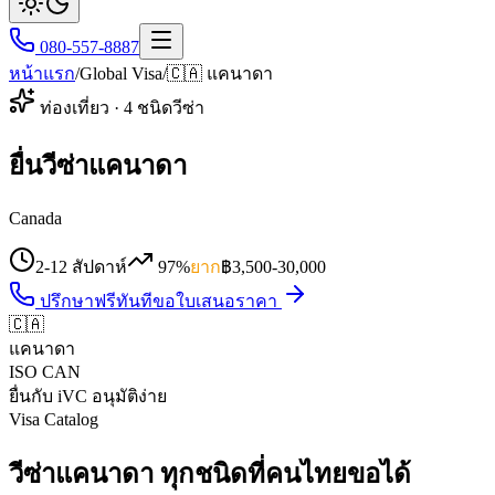
080-557-8887
หน้าแรก
/
Global Visa
/
🇨🇦
แคนาดา
ท่องเที่ยว
·
4
ชนิดวีซ่า
ยื่นวีซ่าแคนาดา
Canada
2-12 สัปดาห์
97%
ยาก
฿
3,500
-
30,000
ปรึกษาฟรีทันที
ขอใบเสนอราคา
🇨🇦
แคนาดา
ISO
CAN
ยื่นกับ iVC อนุมัติง่าย
Visa Catalog
วีซ่าแคนาดา ทุกชนิดที่คนไทยขอได้