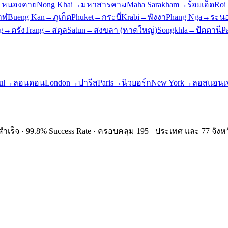
→
หนองคาย
Nong Khai
→
มหาสารคาม
Maha Sarakham
→
ร้อยเอ็ด
Roi
าฬ
Bueng Kan
→
ภูเก็ต
Phuket
→
กระบี่
Krabi
→
พังงา
Phang Nga
→
ระน
g
→
ตรัง
Trang
→
สตูล
Satun
→
สงขลา (หาดใหญ่)
Songkhla
→
ปัตตานี
Pa
ul
→
ลอนดอน
London
→
ปารีส
Paris
→
นิวยอร์ก
New York
→
ลอสแอนเจ
ำเร็จ · 99.8% Success Rate · ครอบคลุม 195+ ประเทศ และ 77 จังหว