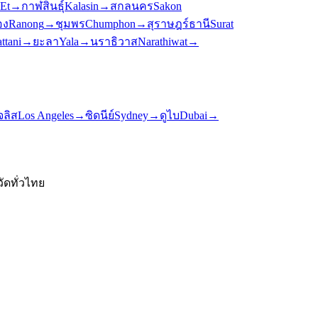
 Et
→
กาฬสินธุ์
Kalasin
→
สกลนคร
Sakon
อง
Ranong
→
ชุมพร
Chumphon
→
สุราษฎร์ธานี
Surat
ttani
→
ยะลา
Yala
→
นราธิวาส
Narathiwat
→
ลิส
Los Angeles
→
ซิดนีย์
Sydney
→
ดูไบ
Dubai
→
ัดทั่วไทย