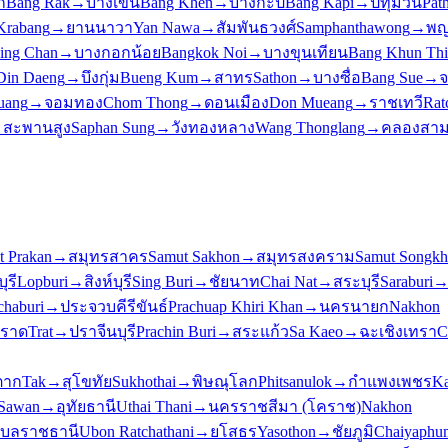
ก
Bang Rak
→
บางเขน
Bang Khen
→
บางกะปิ
Bang Kapi
→
ปทุมวัน
Pat
Krabang
→
ยานนาวา
Yan Nawa
→
สัมพันธวงศ์
Samphanthawong
→
พญ
ling Chan
→
บางกอกน้อย
Bangkok Noi
→
บางขุนเทียน
Bang Khun Thi
Din Daeng
→
บึงกุ่ม
Bueng Kum
→
สาทร
Sathon
→
บางซื่อ
Bang Sue
→
จ
uang
→
จอมทอง
Chom Thong
→
ดอนเมือง
Don Mueang
→
ราชเทวี
Rat
→
สะพานสูง
Saphan Sung
→
วังทองหลาง
Wang Thonglang
→
คลองสา
t Prakan
→
สมุทรสาคร
Samut Sakhon
→
สมุทรสงคราม
Samut Songk
ุรี
Lopburi
→
สิงห์บุรี
Sing Buri
→
ชัยนาท
Chai Nat
→
สระบุรี
Saraburi
chaburi
→
ประจวบคีรีขันธ์
Prachuap Khiri Khan
→
นครนายก
Nakhon
ราด
Trat
→
ปราจีนบุรี
Prachin Buri
→
สระแก้ว
Sa Kaeo
→
ฉะเชิงเทรา
C
ตาก
Tak
→
สุโขทัย
Sukhothai
→
พิษณุโลก
Phitsanulok
→
กำแพงเพชร
K
Sawan
→
อุทัยธานี
Uthai Thani
→
นครราชสีมา (โคราช)
Nakhon
ุบลราชธานี
Ubon Ratchathani
→
ยโสธร
Yasothon
→
ชัยภูมิ
Chaiyaphu