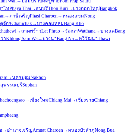
hum Wan
→
ป้อมปราบศัตรูพ่าย
Pom Prap Sattru
าไท
Phaya Thai
→
ธนบุรี
Thon Buri
→
บางกอกใหญ่
Bangkok
an
→
ภาษีเจริญ
Phasi Charoen
→
หนองแขม
Nong
ตุจักร
Chatuchak
→
บางคอแหลม
Bang Kho
chathewi
→
ลาดพร้าว
Lat Phrao
→
วัฒนา
Watthana
→
บางแค
Bang
มวา
Khlong Sam Wa
→
บางนา
Bang Na
→
ทวีวัฒนา
Thawi
hram
→
นครปฐม
Nakhon
→
สุพรรณบุรี
Suphan
hachoengsao
→
เชียงใหม่
Chiang Mai
→
เชียงราย
Chiang
amphaeng
m
→
อำนาจเจริญ
Amnat Charoen
→
หนองบัวลำภู
Nong Bua