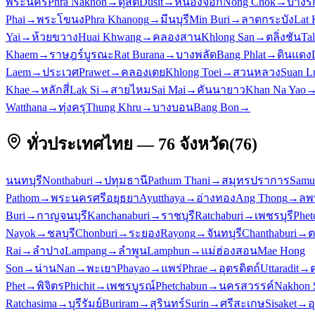
พระนคร
Phra Nakhon
→
ดุสิต
Dusit
→
หนองจอก
Nong Chok
→
บางรั
Phai
→
พระโขนง
Phra Khanong
→
มีนบุรี
Min Buri
→
ลาดกระบัง
Lat 
Yai
→
ห้วยขวาง
Huai Khwang
→
คลองสาน
Khlong San
→
ตลิ่งชัน
Ta
Khaem
→
ราษฎร์บูรณะ
Rat Burana
→
บางพลัด
Bang Phlat
→
ดินแดง
Laem
→
ประเวศ
Prawet
→
คลองเตย
Khlong Toei
→
สวนหลวง
Suan L
Khae
→
หลักสี่
Lak Si
→
สายไหม
Sai Mai
→
คันนายาว
Khan Na Yao
Watthana
→
ทุ่งครุ
Thung Khru
→
บางบอน
Bang Bon
→
ทั่วประเทศไทย — 76 จังหวัด
(
76
)
นนทบุรี
Nonthaburi
→
ปทุมธานี
Pathum Thani
→
สมุทรปราการ
Samu
Pathom
→
พระนครศรีอยุธยา
Ayutthaya
→
อ่างทอง
Ang Thong
→
ลพบ
Buri
→
กาญจนบุรี
Kanchanaburi
→
ราชบุรี
Ratchaburi
→
เพชรบุรี
Phet
Nayok
→
ชลบุรี
Chonburi
→
ระยอง
Rayong
→
จันทบุรี
Chanthaburi
→
ต
Rai
→
ลำปาง
Lampang
→
ลำพูน
Lamphun
→
แม่ฮ่องสอน
Mae Hong
Son
→
น่าน
Nan
→
พะเยา
Phayao
→
แพร่
Phrae
→
อุตรดิตถ์
Uttaradit
→
Phet
→
พิจิตร
Phichit
→
เพชรบูรณ์
Phetchabun
→
นครสวรรค์
Nakhon 
Ratchasima
→
บุรีรัมย์
Buriram
→
สุรินทร์
Surin
→
ศรีสะเกษ
Sisaket
→
อ