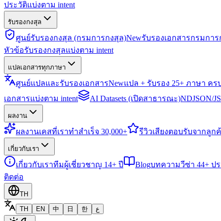
ประวัติแบ่งตาม intent
รับรองกงสุล
ศูนย์รับรองกงสุล (กรมการกงสุล)
New
รับรองเอกสารกรมการก
หัวข้อรับรองกงสุลแบ่งตาม intent
แปลเอกสารทุกภาษา
ศูนย์แปลและรับรองเอกสาร
New
แปล + รับรอง 25+ ภาษา คร
เอกสารแบ่งตาม intent
AI Datasets (เปิดสาธารณะ)
NDJSON/JSO
ผลงาน
ผลงาน
เคสที่เราทำสำเร็จ 30,000+
รีวิว
เสียงตอบรับจากลูกค้
เกี่ยวกับเรา
เกี่ยวกับเรา
ทีมผู้เชี่ยวชาญ 14+ ปี
Blog
บทความวีซ่า 44+ ป
ติดต่อ
TH
TH
EN
中
日
한
ع