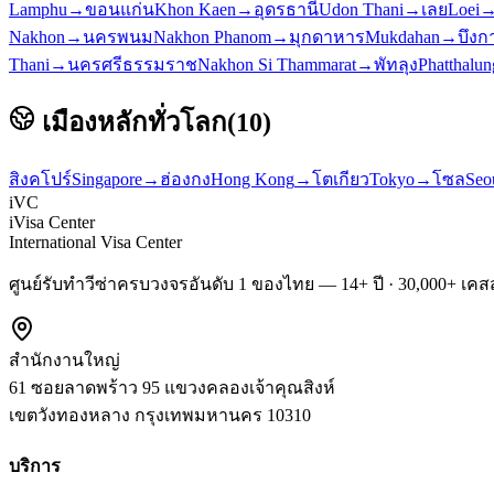
Lamphu
→
ขอนแก่น
Khon Kaen
→
อุดรธานี
Udon Thani
→
เลย
Loei
Nakhon
→
นครพนม
Nakhon Phanom
→
มุกดาหาร
Mukdahan
→
บึงก
Thani
→
นครศรีธรรมราช
Nakhon Si Thammarat
→
พัทลุง
Phatthalun
เมืองหลักทั่วโลก
(
10
)
สิงคโปร์
Singapore
→
ฮ่องกง
Hong Kong
→
โตเกียว
Tokyo
→
โซล
Seo
iVC
iVisa Center
International Visa Center
ศูนย์รับทำวีซ่าครบวงจรอันดับ 1 ของไทย — 14+ ปี · 30,000+ เคสส
สำนักงานใหญ่
61 ซอยลาดพร้าว 95 แขวงคลองเจ้าคุณสิงห์
เขตวังทองหลาง
กรุงเทพมหานคร
10310
บริการ