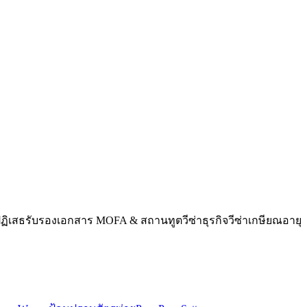
ฏิเสธ
รับรองเอกสาร MOFA & สถานทูต
วีซ่าธุรกิจ
วีซ่าเกษียณอายุ