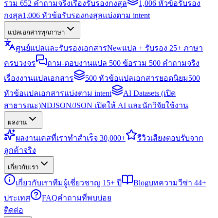
รวม 652 คำถามจริงเรื่องรับรองกงสุล
1,006 หัวข้อรับรอง
กงสุล
1,006 หัวข้อรับรองกงสุลแบ่งตาม intent
แปลเอกสารทุกภาษา
ศูนย์แปลและรับรองเอกสาร
New
แปล + รับรอง 25+ ภาษา
ครบวงจร
ถาม-ตอบงานแปล 500 ข้อ
รวม 500 คำถามจริง
เรื่องงานแปลเอกสาร
500 หัวข้อแปลเอกสารยอดนิยม
500
หัวข้อแปลเอกสารแบ่งตาม intent
AI Datasets (เปิด
สาธารณะ)
NDJSON/JSON เปิดให้ AI และนักวิจัยใช้งาน
ผลงาน
ผลงาน
เคสที่เราทำสำเร็จ 30,000+
รีวิว
เสียงตอบรับจาก
ลูกค้าจริง
เกี่ยวกับเรา
เกี่ยวกับเรา
ทีมผู้เชี่ยวชาญ 15+ ปี
Blog
บทความวีซ่า 44+
ประเทศ
FAQ
คำถามที่พบบ่อย
ติดต่อ