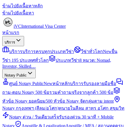
ข้ามไปยังเนื้อหาหลัก
ข้ามไปยังเนื้อหา
iVC
International Visa Center
หน้าแรก
บริการ
บริการ
บริการครบทุกประเภทวีซ่า
วีซ่าทั่วโลก
New
ยื่น
วีซ่า 195 ประเทศทั่วโลก
ประเภทวีซ่า
8 หมวด: Nomad,
Investor, Skilled…
Notary Public
ศูนย์ Notary Public
New
หน้าหลักบริการรับรองลายมือชื่อ
ถาม-ตอบ Notary 500 ข้อ
รวมคำถามจริงจากลูกค้า 500 ข้อ
หัวข้อ Notary ยอดนิยม
500 หัวข้อ Notary จัดกลุ่มตาม intent
Notary กรุงเทพฯ (สีลม/อโศก)
ทนายในสีลม สาทร อโศก สุขุมวิท
Notary ด่วน / วันเดียวเสร็จ
รับรองด่วน 30 นาที + Mobile
Notary
Apostille & Legalization
Apostille / MFA / สถานทูตครบ