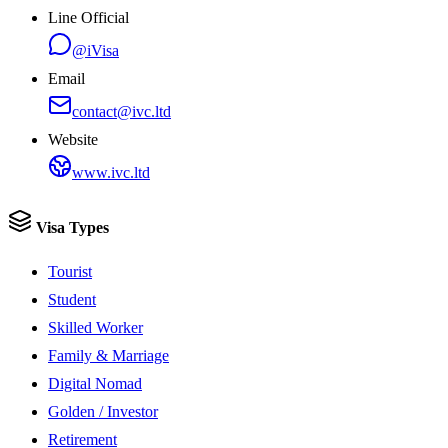
Line Official
@iVisa
Email
contact@ivc.ltd
Website
www.ivc.ltd
Visa Types
Tourist
Student
Skilled Worker
Family & Marriage
Digital Nomad
Golden / Investor
Retirement