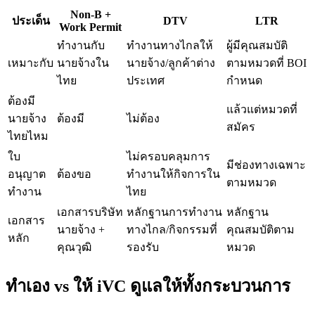
Non-B +
ประเด็น
DTV
LTR
Work Permit
ทำงานกับ
ทำงานทางไกลให้
ผู้มีคุณสมบัติ
เหมาะกับ
นายจ้างใน
นายจ้าง/ลูกค้าต่าง
ตามหมวดที่ BOI
ไทย
ประเทศ
กำหนด
ต้องมี
แล้วแต่หมวดที่
นายจ้าง
ต้องมี
ไม่ต้อง
สมัคร
ไทยไหม
ใบ
ไม่ครอบคลุมการ
มีช่องทางเฉพาะ
อนุญาต
ต้องขอ
ทำงานให้กิจการใน
ตามหมวด
ทำงาน
ไทย
เอกสารบริษัท
หลักฐานการทำงาน
หลักฐาน
เอกสาร
นายจ้าง +
ทางไกล/กิจกรรมที่
คุณสมบัติตาม
หลัก
คุณวุฒิ
รองรับ
หมวด
ทำเอง vs ให้ iVC ดูแลให้ทั้งกระบวนการ