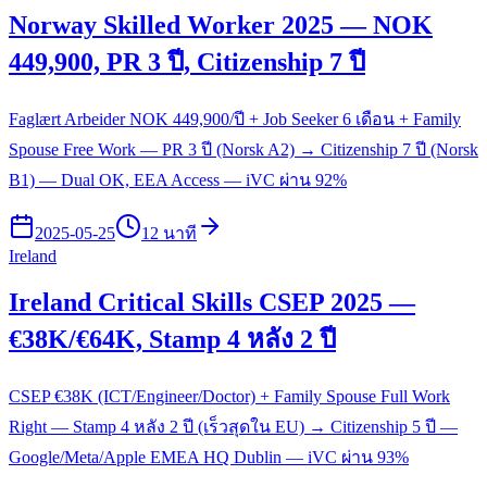
Norway Skilled Worker 2025 — NOK
449,900, PR 3 ปี, Citizenship 7 ปี
Faglært Arbeider NOK 449,900/ปี + Job Seeker 6 เดือน + Family
Spouse Free Work — PR 3 ปี (Norsk A2) → Citizenship 7 ปี (Norsk
B1) — Dual OK, EEA Access — iVC ผ่าน 92%
2025-05-25
12 นาที
Ireland
Ireland Critical Skills CSEP 2025 —
€38K/€64K, Stamp 4 หลัง 2 ปี
CSEP €38K (ICT/Engineer/Doctor) + Family Spouse Full Work
Right — Stamp 4 หลัง 2 ปี (เร็วสุดใน EU) → Citizenship 5 ปี —
Google/Meta/Apple EMEA HQ Dublin — iVC ผ่าน 93%