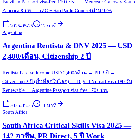
Brazilian Passport visa-free 170+ ปท. — Mercosur Gateway South
America 8 ปท. — iVC + São Paulo Counsel ผ่าน 92%
2025-05-25
12 นาที
Argentina
Argentina Rentista & DNV 2025 — USD
2,400/เดือน, Citizenship 2 ปี
Rentista Passive Income USD 2,400/เดือน → PR 3 ปี →
Citizenship 2 ปี (เร็วที่สุดในโลก) — Digital Nomad Visa 180 วัน
Renewable — Argentine Passport visa-free 170+ ปท.
2025-05-25
11 นาที
South Africa
South Africa Critical Skills Visa 2025 —
142 อาชีพ, PR Direct, 5 ปี Work