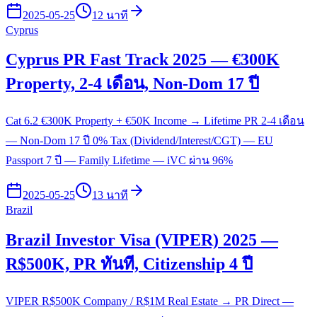
2025-05-25
12 นาที
Cyprus
Cyprus PR Fast Track 2025 — €300K
Property, 2-4 เดือน, Non-Dom 17 ปี
Cat 6.2 €300K Property + €50K Income → Lifetime PR 2-4 เดือน
— Non-Dom 17 ปี 0% Tax (Dividend/Interest/CGT) — EU
Passport 7 ปี — Family Lifetime — iVC ผ่าน 96%
2025-05-25
13 นาที
Brazil
Brazil Investor Visa (VIPER) 2025 —
R$500K, PR ทันที, Citizenship 4 ปี
VIPER R$500K Company / R$1M Real Estate → PR Direct —