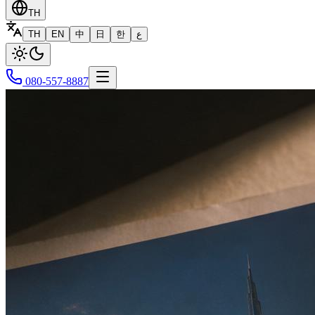
TH
TH
EN
中
日
한
ع
080-557-8887