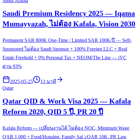
Saudi Arabia
Saudi Premium Residency 2025 — Iqama
Mumayyazah, ไม่ต้อง Kafala, Vision 2030
Permanent SAR 800K One-Time / Limited SAR 100K/ปี — Self-
Sponsored ไม่ต้อง Saudi Sponsor + 100% Foreign LLC + Real
Estate Freehold + 0% Personal Tax + NEOM/The Line — iVC
ผ่าน 93%
2025-05-25
13 นาที
Qatar
Qatar QID & Work Visa 2025 — Kafala
Reform 2020, QID 5 ปี, PR 20 ปี
Kafala Reform — เปลี่ยนงานได้ ไม่ต้อง NOC, Minimum Wage
QAR 1,000 + Food/Housing, Family Sal ≥QAR 10K, PR Law