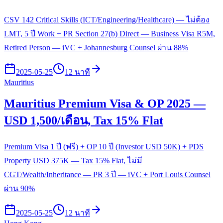
CSV 142 Critical Skills (ICT/Engineering/Healthcare) — ไม่ต้อง
LMT, 5 ปี Work + PR Section 27(b) Direct — Business Visa R5M,
Retired Person — iVC + Johannesburg Counsel ผ่าน 88%
2025-05-25
12 นาที
Mauritius
Mauritius Premium Visa & OP 2025 —
USD 1,500/เดือน, Tax 15% Flat
Premium Visa 1 ปี (ฟรี) + OP 10 ปี (Investor USD 50K) + PDS
Property USD 375K — Tax 15% Flat, ไม่มี
CGT/Wealth/Inheritance — PR 3 ปี — iVC + Port Louis Counsel
ผ่าน 90%
2025-05-25
12 นาที