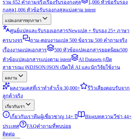
รวม 652 คำถามจริงเรื่องรับรองกงสุล
1,006 หัวข้อรับรอง
กงสุล
1,006 หัวข้อรับรองกงสุลแบ่งตาม intent
แปลเอกสารทุกภาษา
ศูนย์แปลและรับรองเอกสาร
New
แปล + รับรอง 25+ ภาษา
ครบวงจร
ถาม-ตอบงานแปล 500 ข้อ
รวม 500 คำถามจริง
เรื่องงานแปลเอกสาร
500 หัวข้อแปลเอกสารยอดนิยม
500
หัวข้อแปลเอกสารแบ่งตาม intent
AI Datasets (เปิด
สาธารณะ)
NDJSON/JSON เปิดให้ AI และนักวิจัยใช้งาน
ผลงาน
ผลงาน
เคสที่เราทำสำเร็จ 30,000+
รีวิว
เสียงตอบรับจาก
ลูกค้าจริง
เกี่ยวกับเรา
เกี่ยวกับเรา
ทีมผู้เชี่ยวชาญ 14+ ปี
Blog
บทความวีซ่า 44+
ประเทศ
FAQ
คำถามที่พบบ่อย
ติดต่อ