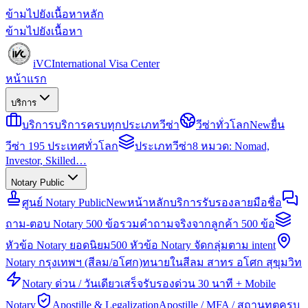
ข้ามไปยังเนื้อหาหลัก
ข้ามไปยังเนื้อหา
iVC
International Visa Center
หน้าแรก
บริการ
บริการ
บริการครบทุกประเภทวีซ่า
วีซ่าทั่วโลก
New
ยื่น
วีซ่า 195 ประเทศทั่วโลก
ประเภทวีซ่า
8 หมวด: Nomad,
Investor, Skilled…
Notary Public
ศูนย์ Notary Public
New
หน้าหลักบริการรับรองลายมือชื่อ
ถาม-ตอบ Notary 500 ข้อ
รวมคำถามจริงจากลูกค้า 500 ข้อ
หัวข้อ Notary ยอดนิยม
500 หัวข้อ Notary จัดกลุ่มตาม intent
Notary กรุงเทพฯ (สีลม/อโศก)
ทนายในสีลม สาทร อโศก สุขุมวิท
Notary ด่วน / วันเดียวเสร็จ
รับรองด่วน 30 นาที + Mobile
Notary
Apostille & Legalization
Apostille / MFA / สถานทูตครบ