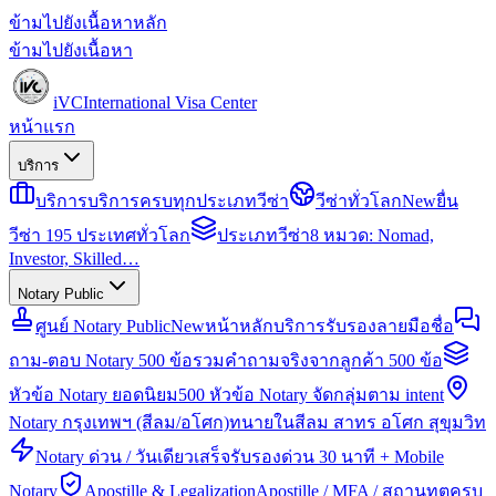
ข้ามไปยังเนื้อหาหลัก
ข้ามไปยังเนื้อหา
iVC
International Visa Center
หน้าแรก
บริการ
บริการ
บริการครบทุกประเภทวีซ่า
วีซ่าทั่วโลก
New
ยื่น
วีซ่า 195 ประเทศทั่วโลก
ประเภทวีซ่า
8 หมวด: Nomad,
Investor, Skilled…
Notary Public
ศูนย์ Notary Public
New
หน้าหลักบริการรับรองลายมือชื่อ
ถาม-ตอบ Notary 500 ข้อ
รวมคำถามจริงจากลูกค้า 500 ข้อ
หัวข้อ Notary ยอดนิยม
500 หัวข้อ Notary จัดกลุ่มตาม intent
Notary กรุงเทพฯ (สีลม/อโศก)
ทนายในสีลม สาทร อโศก สุขุมวิท
Notary ด่วน / วันเดียวเสร็จ
รับรองด่วน 30 นาที + Mobile
Notary
Apostille & Legalization
Apostille / MFA / สถานทูตครบ