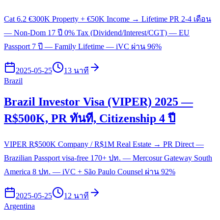
Cat 6.2 €300K Property + €50K Income → Lifetime PR 2-4 เดือน
— Non-Dom 17 ปี 0% Tax (Dividend/Interest/CGT) — EU
Passport 7 ปี — Family Lifetime — iVC ผ่าน 96%
2025-05-25
13 นาที
Brazil
Brazil Investor Visa (VIPER) 2025 —
R$500K, PR ทันที, Citizenship 4 ปี
VIPER R$500K Company / R$1M Real Estate → PR Direct —
Brazilian Passport visa-free 170+ ปท. — Mercosur Gateway South
America 8 ปท. — iVC + São Paulo Counsel ผ่าน 92%
2025-05-25
12 นาที
Argentina