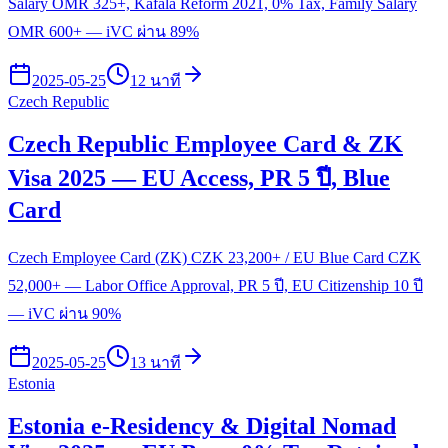
Salary OMR 325+, Kafala Reform 2021, 0% Tax, Family Salary
OMR 600+ — iVC ผ่าน 89%
2025-05-25
12 นาที
Czech Republic
Czech Republic Employee Card & ZK
Visa 2025 — EU Access, PR 5 ปี, Blue
Card
Czech Employee Card (ZK) CZK 23,200+ / EU Blue Card CZK
52,000+ — Labor Office Approval, PR 5 ปี, EU Citizenship 10 ปี
— iVC ผ่าน 90%
2025-05-25
13 นาที
Estonia
Estonia e-Residency & Digital Nomad