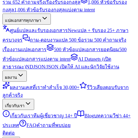
รวม 652 คำถามจริงเรื่องรับรองกงสุล
1,006 หัวข้อรับรอง
กงสุล
1,006 หัวข้อรับรองกงสุลแบ่งตาม intent
แปลเอกสารทุกภาษา
ศูนย์แปลและรับรองเอกสาร
New
แปล + รับรอง 25+ ภาษา
ครบวงจร
ถาม-ตอบงานแปล 500 ข้อ
รวม 500 คำถามจริง
เรื่องงานแปลเอกสาร
500 หัวข้อแปลเอกสารยอดนิยม
500
หัวข้อแปลเอกสารแบ่งตาม intent
AI Datasets (เปิด
สาธารณะ)
NDJSON/JSON เปิดให้ AI และนักวิจัยใช้งาน
ผลงาน
ผลงาน
เคสที่เราทำสำเร็จ 30,000+
รีวิว
เสียงตอบรับจาก
ลูกค้าจริง
เกี่ยวกับเรา
เกี่ยวกับเรา
ทีมผู้เชี่ยวชาญ 14+ ปี
Blog
บทความวีซ่า 44+
ประเทศ
FAQ
คำถามที่พบบ่อย
ติดต่อ