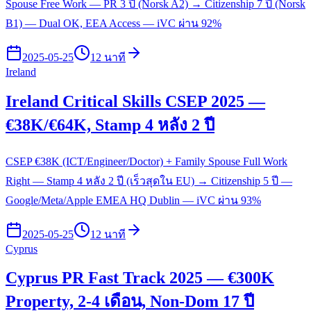
Spouse Free Work — PR 3 ปี (Norsk A2) → Citizenship 7 ปี (Norsk
B1) — Dual OK, EEA Access — iVC ผ่าน 92%
2025-05-25
12 นาที
Ireland
Ireland Critical Skills CSEP 2025 —
€38K/€64K, Stamp 4 หลัง 2 ปี
CSEP €38K (ICT/Engineer/Doctor) + Family Spouse Full Work
Right — Stamp 4 หลัง 2 ปี (เร็วสุดใน EU) → Citizenship 5 ปี —
Google/Meta/Apple EMEA HQ Dublin — iVC ผ่าน 93%
2025-05-25
12 นาที
Cyprus
Cyprus PR Fast Track 2025 — €300K
Property, 2-4 เดือน, Non-Dom 17 ปี