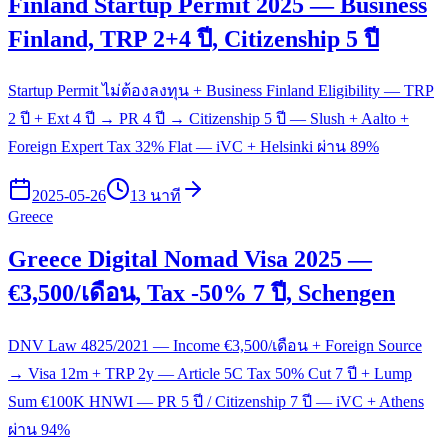
Finland Startup Permit 2025 — Business
Finland, TRP 2+4 ปี, Citizenship 5 ปี
Startup Permit ไม่ต้องลงทุน + Business Finland Eligibility — TRP
2 ปี + Ext 4 ปี → PR 4 ปี → Citizenship 5 ปี — Slush + Aalto +
Foreign Expert Tax 32% Flat — iVC + Helsinki ผ่าน 89%
2025-05-26
13 นาที
Greece
Greece Digital Nomad Visa 2025 —
€3,500/เดือน, Tax -50% 7 ปี, Schengen
DNV Law 4825/2021 — Income €3,500/เดือน + Foreign Source
→ Visa 12m + TRP 2y — Article 5C Tax 50% Cut 7 ปี + Lump
Sum €100K HNWI — PR 5 ปี / Citizenship 7 ปี — iVC + Athens
ผ่าน 94%