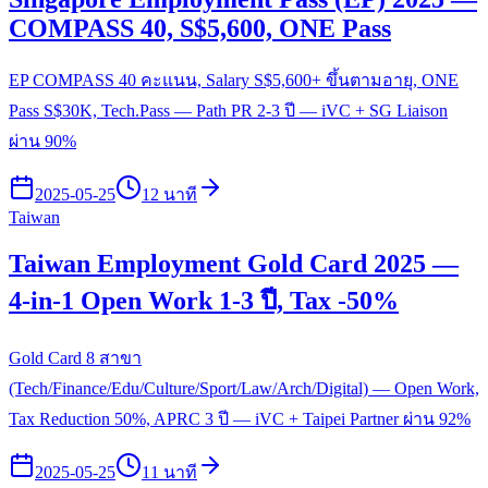
COMPASS 40, S$5,600, ONE Pass
EP COMPASS 40 คะแนน, Salary S$5,600+ ขึ้นตามอายุ, ONE
Pass S$30K, Tech.Pass — Path PR 2-3 ปี — iVC + SG Liaison
ผ่าน 90%
2025-05-25
12 นาที
Taiwan
Taiwan Employment Gold Card 2025 —
4-in-1 Open Work 1-3 ปี, Tax -50%
Gold Card 8 สาขา
(Tech/Finance/Edu/Culture/Sport/Law/Arch/Digital) — Open Work,
Tax Reduction 50%, APRC 3 ปี — iVC + Taipei Partner ผ่าน 92%
2025-05-25
11 นาที