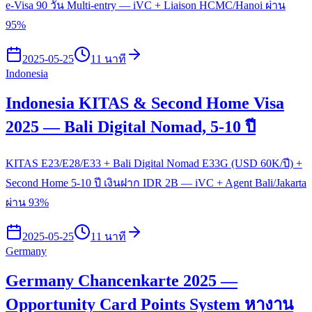
e-Visa 90 วัน Multi-entry — iVC + Liaison HCMC/Hanoi ผ่าน
95%
2025-05-25
11 นาที
Indonesia
Indonesia KITAS & Second Home Visa
2025 — Bali Digital Nomad, 5-10 ปี
KITAS E23/E28/E33 + Bali Digital Nomad E33G (USD 60K/ปี) +
Second Home 5-10 ปี เงินฝาก IDR 2B — iVC + Agent Bali/Jakarta
ผ่าน 93%
2025-05-25
11 นาที
Germany
Germany Chancenkarte 2025 —
Opportunity Card Points System หางาน