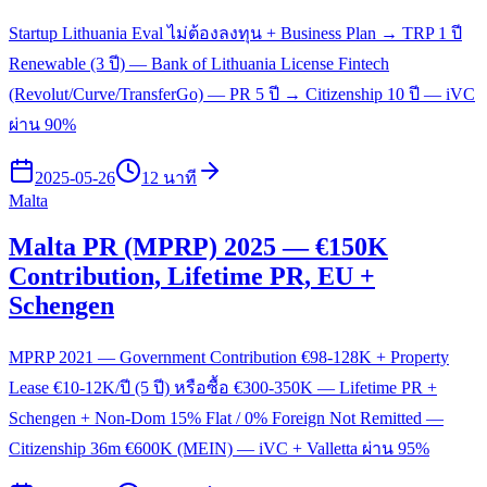
Startup Lithuania Eval ไม่ต้องลงทุน + Business Plan → TRP 1 ปี
Renewable (3 ปี) — Bank of Lithuania License Fintech
(Revolut/Curve/TransferGo) — PR 5 ปี → Citizenship 10 ปี — iVC
ผ่าน 90%
2025-05-26
12 นาที
Malta
Malta PR (MPRP) 2025 — €150K
Contribution, Lifetime PR, EU +
Schengen
MPRP 2021 — Government Contribution €98-128K + Property
Lease €10-12K/ปี (5 ปี) หรือซื้อ €300-350K — Lifetime PR +
Schengen + Non-Dom 15% Flat / 0% Foreign Not Remitted —
Citizenship 36m €600K (MEIN) — iVC + Valletta ผ่าน 95%