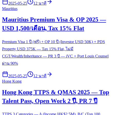
2025-05-25
12 นาที
Mauritius
Mauritius Premium Visa & OP 2025 —
USD 1,500/เดือน, Tax 15% Flat
Premium Visa 1 ปี (ฟรี) + OP 10 ปี (Investor USD 50K) + PDS
Property USD 375K — Tax 15% Flat, ไม่มี
CGT/Wealth/Inheritance — PR 3 ปี — iVC + Port Louis Counsel
ผ่าน 90%
2025-05-25
12 นาที
Hong Kong
Hong Kong TTPS & QMAS 2025 — Top
Talent Pass, Open Work 2 ปี, PR 7 ปี
TTPS 3 Categories — A (Income HK$2.5M), B/C (Top 100