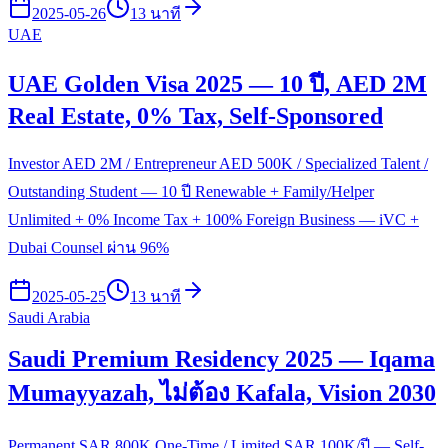
2025-05-26
13 นาที
UAE
UAE Golden Visa 2025 — 10 ปี, AED 2M
Real Estate, 0% Tax, Self-Sponsored
Investor AED 2M / Entrepreneur AED 500K / Specialized Talent /
Outstanding Student — 10 ปี Renewable + Family/Helper
Unlimited + 0% Income Tax + 100% Foreign Business — iVC +
Dubai Counsel ผ่าน 96%
2025-05-25
13 นาที
Saudi Arabia
Saudi Premium Residency 2025 — Iqama
Mumayyazah, ไม่ต้อง Kafala, Vision 2030
Permanent SAR 800K One-Time / Limited SAR 100K/ปี — Self-