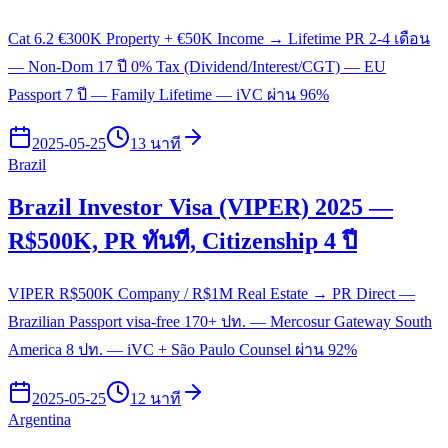
Cat 6.2 €300K Property + €50K Income → Lifetime PR 2-4 เดือน
— Non-Dom 17 ปี 0% Tax (Dividend/Interest/CGT) — EU
Passport 7 ปี — Family Lifetime — iVC ผ่าน 96%
2025-05-25
13 นาที
Brazil
Brazil Investor Visa (VIPER) 2025 —
R$500K, PR ทันที, Citizenship 4 ปี
VIPER R$500K Company / R$1M Real Estate → PR Direct —
Brazilian Passport visa-free 170+ ปท. — Mercosur Gateway South
America 8 ปท. — iVC + São Paulo Counsel ผ่าน 92%
2025-05-25
12 นาที
Argentina