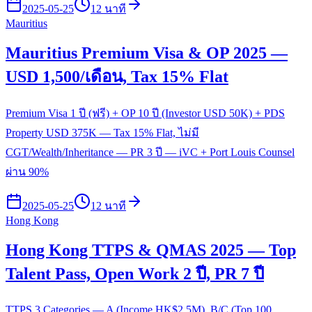
2025-05-25
12 นาที
Mauritius
Mauritius Premium Visa & OP 2025 —
USD 1,500/เดือน, Tax 15% Flat
Premium Visa 1 ปี (ฟรี) + OP 10 ปี (Investor USD 50K) + PDS
Property USD 375K — Tax 15% Flat, ไม่มี
CGT/Wealth/Inheritance — PR 3 ปี — iVC + Port Louis Counsel
ผ่าน 90%
2025-05-25
12 นาที
Hong Kong
Hong Kong TTPS & QMAS 2025 — Top
Talent Pass, Open Work 2 ปี, PR 7 ปี
TTPS 3 Categories — A (Income HK$2.5M), B/C (Top 100