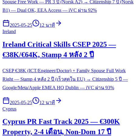
Spouse Free Work — PR 3 ปี (Norsk A2) → Citizenship 7 ปี (Norsk
B1) — Dual OK, EEA Access — iVC ผ่าน 92%
2025-05-25
12 นาที
Ireland
Ireland Critical Skills CSEP 2025 —
€38K/€64K, Stamp 4 หลัง 2 ปี
CSEP €38K (ICT/Engineer/Doctor) + Family Spouse Full Work
Right — Stamp 4 หลัง 2 ปี (เร็วสุดใน EU) → Citizenship 5 ปี —
Google/Meta/Apple EMEA HQ Dublin — iVC ผ่าน 93%
2025-05-25
12 นาที
Cyprus
Cyprus PR Fast Track 2025 — €300K
Property, 2-4 เดือน, Non-Dom 17 ปี