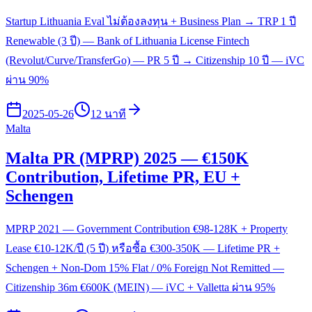
Startup Lithuania Eval ไม่ต้องลงทุน + Business Plan → TRP 1 ปี
Renewable (3 ปี) — Bank of Lithuania License Fintech
(Revolut/Curve/TransferGo) — PR 5 ปี → Citizenship 10 ปี — iVC
ผ่าน 90%
2025-05-26
12 นาที
Malta
Malta PR (MPRP) 2025 — €150K
Contribution, Lifetime PR, EU +
Schengen
MPRP 2021 — Government Contribution €98-128K + Property
Lease €10-12K/ปี (5 ปี) หรือซื้อ €300-350K — Lifetime PR +
Schengen + Non-Dom 15% Flat / 0% Foreign Not Remitted —
Citizenship 36m €600K (MEIN) — iVC + Valletta ผ่าน 95%