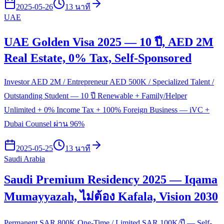
2025-05-26
13 นาที
UAE
UAE Golden Visa 2025 — 10 ปี, AED 2M
Real Estate, 0% Tax, Self-Sponsored
Investor AED 2M / Entrepreneur AED 500K / Specialized Talent /
Outstanding Student — 10 ปี Renewable + Family/Helper
Unlimited + 0% Income Tax + 100% Foreign Business — iVC +
Dubai Counsel ผ่าน 96%
2025-05-25
13 นาที
Saudi Arabia
Saudi Premium Residency 2025 — Iqama
Mumayyazah, ไม่ต้อง Kafala, Vision 2030
Permanent SAR 800K One-Time / Limited SAR 100K/ปี — Self-