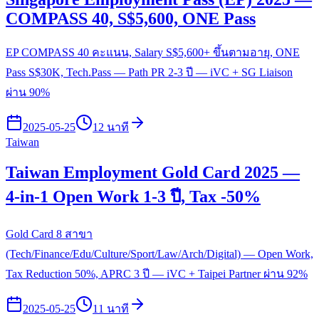
COMPASS 40, S$5,600, ONE Pass
EP COMPASS 40 คะแนน, Salary S$5,600+ ขึ้นตามอายุ, ONE
Pass S$30K, Tech.Pass — Path PR 2-3 ปี — iVC + SG Liaison
ผ่าน 90%
2025-05-25
12 นาที
Taiwan
Taiwan Employment Gold Card 2025 —
4-in-1 Open Work 1-3 ปี, Tax -50%
Gold Card 8 สาขา
(Tech/Finance/Edu/Culture/Sport/Law/Arch/Digital) — Open Work,
Tax Reduction 50%, APRC 3 ปี — iVC + Taipei Partner ผ่าน 92%
2025-05-25
11 นาที