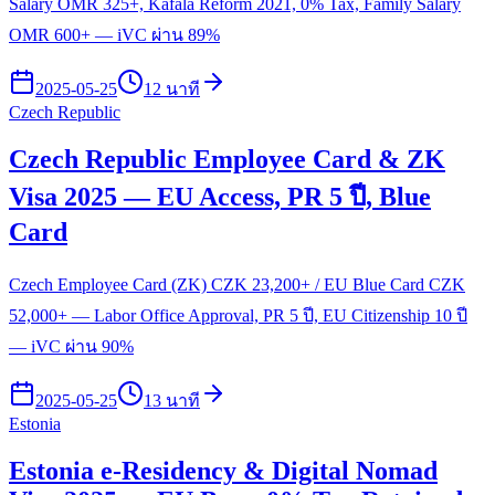
Salary OMR 325+, Kafala Reform 2021, 0% Tax, Family Salary
OMR 600+ — iVC ผ่าน 89%
2025-05-25
12 นาที
Czech Republic
Czech Republic Employee Card & ZK
Visa 2025 — EU Access, PR 5 ปี, Blue
Card
Czech Employee Card (ZK) CZK 23,200+ / EU Blue Card CZK
52,000+ — Labor Office Approval, PR 5 ปี, EU Citizenship 10 ปี
— iVC ผ่าน 90%
2025-05-25
13 นาที
Estonia
Estonia e-Residency & Digital Nomad