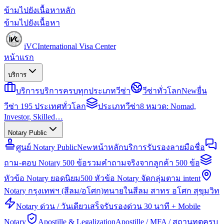
ข้ามไปยังเนื้อหาหลัก
ข้ามไปยังเนื้อหา
iVC
International Visa Center
หน้าแรก
บริการ
บริการ
บริการครบทุกประเภทวีซ่า
วีซ่าทั่วโลก
New
ยื่น
วีซ่า 195 ประเทศทั่วโลก
ประเภทวีซ่า
8 หมวด: Nomad,
Investor, Skilled…
Notary Public
ศูนย์ Notary Public
New
หน้าหลักบริการรับรองลายมือชื่อ
ถาม-ตอบ Notary 500 ข้อ
รวมคำถามจริงจากลูกค้า 500 ข้อ
หัวข้อ Notary ยอดนิยม
500 หัวข้อ Notary จัดกลุ่มตาม intent
Notary กรุงเทพฯ (สีลม/อโศก)
ทนายในสีลม สาทร อโศก สุขุมวิท
Notary ด่วน / วันเดียวเสร็จ
รับรองด่วน 30 นาที + Mobile
Notary
Apostille & Legalization
Apostille / MFA / สถานทูตครบ