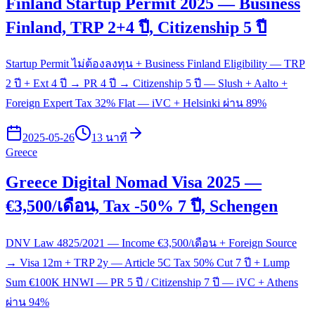
Finland Startup Permit 2025 — Business
Finland, TRP 2+4 ปี, Citizenship 5 ปี
Startup Permit ไม่ต้องลงทุน + Business Finland Eligibility — TRP
2 ปี + Ext 4 ปี → PR 4 ปี → Citizenship 5 ปี — Slush + Aalto +
Foreign Expert Tax 32% Flat — iVC + Helsinki ผ่าน 89%
2025-05-26
13 นาที
Greece
Greece Digital Nomad Visa 2025 —
€3,500/เดือน, Tax -50% 7 ปี, Schengen
DNV Law 4825/2021 — Income €3,500/เดือน + Foreign Source
→ Visa 12m + TRP 2y — Article 5C Tax 50% Cut 7 ปี + Lump
Sum €100K HNWI — PR 5 ปี / Citizenship 7 ปี — iVC + Athens
ผ่าน 94%