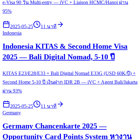
e-Visa 90 วัน Multi-entry — iVC + Liaison HCMC/Hanoi ผ่าน
95%
2025-05-25
11 นาที
Indonesia
Indonesia KITAS & Second Home Visa
2025 — Bali Digital Nomad, 5-10 ปี
KITAS E23/E28/E33 + Bali Digital Nomad E33G (USD 60K/ปี) +
Second Home 5-10 ปี เงินฝาก IDR 2B — iVC + Agent Bali/Jakarta
ผ่าน 93%
2025-05-25
11 นาที
Germany
Germany Chancenkarte 2025 —
Opportunity Card Points System หางาน