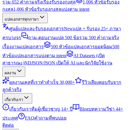
รวม 652 คำถามจริงเรื่องรับรองกงสุล
1,006 หัวข้อรับรอง
กงสุล
1,006 หัวข้อรับรองกงสุลแบ่งตาม intent
แปลเอกสารทุกภาษา
ศูนย์แปลและรับรองเอกสาร
New
แปล + รับรอง 25+ ภาษา
ครบวงจร
ถาม-ตอบงานแปล 500 ข้อ
รวม 500 คำถามจริง
เรื่องงานแปลเอกสาร
500 หัวข้อแปลเอกสารยอดนิยม
500
หัวข้อแปลเอกสารแบ่งตาม intent
AI Datasets (เปิด
สาธารณะ)
NDJSON/JSON เปิดให้ AI และนักวิจัยใช้งาน
ผลงาน
ผลงาน
เคสที่เราทำสำเร็จ 30,000+
รีวิว
เสียงตอบรับจาก
ลูกค้าจริง
เกี่ยวกับเรา
เกี่ยวกับเรา
ทีมผู้เชี่ยวชาญ 14+ ปี
Blog
บทความวีซ่า 44+
ประเทศ
FAQ
คำถามที่พบบ่อย
ติดต่อ