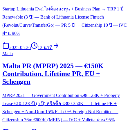
Startup Lithuania Eval ไม่ต้องลงทุน + Business Plan → TRP 1 ปี
Renewable (3 ปี) — Bank of Lithuania License Fintech
(Revolut/Curve/TransferGo) — PR 5 ปี → Citizenship 10 ปี — iVC
ผ่าน 90%
2025-05-26
12 นาที
Malta
Malta PR (MPRP) 2025 — €150K
Contribution, Lifetime PR, EU +
Schengen
MPRP 2021 — Government Contribution €98-128K + Property
Lease €10-12K/ปี (5 ปี) หรือซื้อ €300-350K — Lifetime PR +
Schengen + Non-Dom 15% Flat / 0% Foreign Not Remitted —
Citizenship 36m €600K (MEIN) — iVC + Valletta ผ่าน 95%