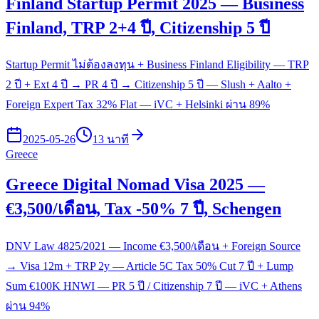
Finland Startup Permit 2025 — Business
Finland, TRP 2+4 ปี, Citizenship 5 ปี
Startup Permit ไม่ต้องลงทุน + Business Finland Eligibility — TRP
2 ปี + Ext 4 ปี → PR 4 ปี → Citizenship 5 ปี — Slush + Aalto +
Foreign Expert Tax 32% Flat — iVC + Helsinki ผ่าน 89%
2025-05-26
13 นาที
Greece
Greece Digital Nomad Visa 2025 —
€3,500/เดือน, Tax -50% 7 ปี, Schengen
DNV Law 4825/2021 — Income €3,500/เดือน + Foreign Source
→ Visa 12m + TRP 2y — Article 5C Tax 50% Cut 7 ปี + Lump
Sum €100K HNWI — PR 5 ปี / Citizenship 7 ปี — iVC + Athens
ผ่าน 94%