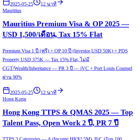
2025-05-25
12 นาที
Mauritius
Mauritius Premium Visa & OP 2025 —
USD 1,500/เดือน, Tax 15% Flat
Premium Visa 1 ปี (ฟรี) + OP 10 ปี (Investor USD 50K) + PDS
Property USD 375K — Tax 15% Flat, ไม่มี
CGT/Wealth/Inheritance — PR 3 ปี — iVC + Port Louis Counsel
ผ่าน 90%
2025-05-25
12 นาที
Hong Kong
Hong Kong TTPS & QMAS 2025 — Top
Talent Pass, Open Work 2 ปี, PR 7 ปี
TTPS 3 Categories — A (Income HK$2.5M), B/C (Top 100