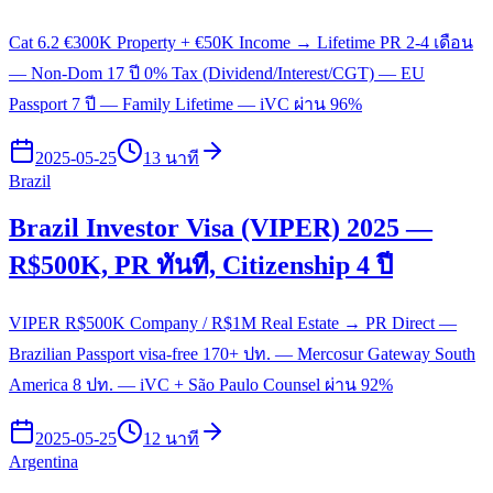
Cat 6.2 €300K Property + €50K Income → Lifetime PR 2-4 เดือน
— Non-Dom 17 ปี 0% Tax (Dividend/Interest/CGT) — EU
Passport 7 ปี — Family Lifetime — iVC ผ่าน 96%
2025-05-25
13 นาที
Brazil
Brazil Investor Visa (VIPER) 2025 —
R$500K, PR ทันที, Citizenship 4 ปี
VIPER R$500K Company / R$1M Real Estate → PR Direct —
Brazilian Passport visa-free 170+ ปท. — Mercosur Gateway South
America 8 ปท. — iVC + São Paulo Counsel ผ่าน 92%
2025-05-25
12 นาที
Argentina