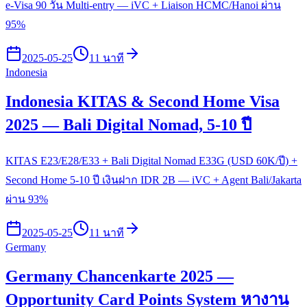
e-Visa 90 วัน Multi-entry — iVC + Liaison HCMC/Hanoi ผ่าน
95%
2025-05-25
11 นาที
Indonesia
Indonesia KITAS & Second Home Visa
2025 — Bali Digital Nomad, 5-10 ปี
KITAS E23/E28/E33 + Bali Digital Nomad E33G (USD 60K/ปี) +
Second Home 5-10 ปี เงินฝาก IDR 2B — iVC + Agent Bali/Jakarta
ผ่าน 93%
2025-05-25
11 นาที
Germany
Germany Chancenkarte 2025 —
Opportunity Card Points System หางาน