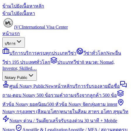
ข้ามไปยังเนื้อหาหลัก
ข้ามไปยังเนื้อหา
iVC
International Visa Center
หน้าแรก
บริการ
บริการ
บริการครบทุกประเภทวีซ่า
วีซ่าทั่วโลก
New
ยื่น
วีซ่า 195 ประเทศทั่วโลก
ประเภทวีซ่า
8 หมวด: Nomad,
Investor, Skilled…
Notary Public
ศูนย์ Notary Public
New
หน้าหลักบริการรับรองลายมือชื่อ
ถาม-ตอบ Notary 500 ข้อ
รวมคำถามจริงจากลูกค้า 500 ข้อ
หัวข้อ Notary ยอดนิยม
500 หัวข้อ Notary จัดกลุ่มตาม intent
Notary กรุงเทพฯ (สีลม/อโศก)
ทนายในสีลม สาทร อโศก สุขุมวิท
Notary ด่วน / วันเดียวเสร็จ
รับรองด่วน 30 นาที + Mobile
Notary
Apostille & Legalization
Apostille / MFA / สถานทูตครบ