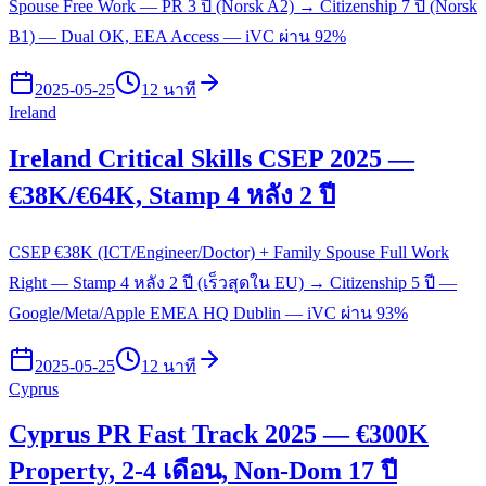
Spouse Free Work — PR 3 ปี (Norsk A2) → Citizenship 7 ปี (Norsk
B1) — Dual OK, EEA Access — iVC ผ่าน 92%
2025-05-25
12 นาที
Ireland
Ireland Critical Skills CSEP 2025 —
€38K/€64K, Stamp 4 หลัง 2 ปี
CSEP €38K (ICT/Engineer/Doctor) + Family Spouse Full Work
Right — Stamp 4 หลัง 2 ปี (เร็วสุดใน EU) → Citizenship 5 ปี —
Google/Meta/Apple EMEA HQ Dublin — iVC ผ่าน 93%
2025-05-25
12 นาที
Cyprus
Cyprus PR Fast Track 2025 — €300K
Property, 2-4 เดือน, Non-Dom 17 ปี