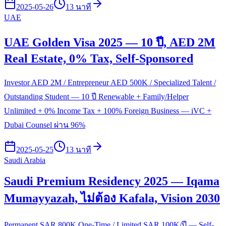
2025-05-26
13 นาที
UAE
UAE Golden Visa 2025 — 10 ปี, AED 2M
Real Estate, 0% Tax, Self-Sponsored
Investor AED 2M / Entrepreneur AED 500K / Specialized Talent /
Outstanding Student — 10 ปี Renewable + Family/Helper
Unlimited + 0% Income Tax + 100% Foreign Business — iVC +
Dubai Counsel ผ่าน 96%
2025-05-25
13 นาที
Saudi Arabia
Saudi Premium Residency 2025 — Iqama
Mumayyazah, ไม่ต้อง Kafala, Vision 2030
Permanent SAR 800K One-Time / Limited SAR 100K/ปี — Self-