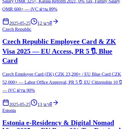
Salary OMR 325+, Kafala Reform 2021, 0% Tax, Family Salary
OMR 600+ — iVC ผ่าน 89%
2025-05-25
12 นาที
Czech Republic
Czech Republic Employee Card & ZK
Visa 2025 — EU Access, PR 5 ปี, Blue
Card
Czech Employee Card (ZK) CZK 23,200+ / EU Blue Card CZK
52,000+ — Labor Office Approval, PR 5 ปี, EU Citizenship 10 ปี
— iVC ผ่าน 90%
2025-05-25
13 นาที
Estonia
Estonia e-Residency & Digital Nomad