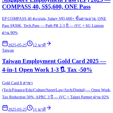
COMPASS 40, S$5,600, ONE Pass
EP COMPASS 40 คะแนน, Salary S$5,600+ ขึ้นตามอายุ, ONE
Pass S$30K, Tech.Pass — Path PR 2-3 ปี — iVC + SG Liaison
ผ่าน 90%
2025-05-25
12 นาที
Taiwan
Taiwan Employment Gold Card 2025 —
4-in-1 Open Work 1-3 ปี, Tax -50%
Gold Card 8 สาขา
(Tech/Finance/Edu/Culture/Sport/Law/Arch/Digital) — Open Work,
Tax Reduction 50%, APRC 3 ปี — iVC + Taipei Partner ผ่าน 92%
2025-05-25
11 นาที