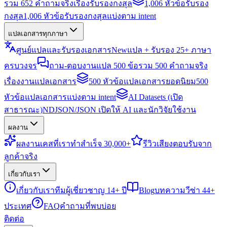
รวม 652 คำถามจริงเรื่องรับรองกงสุล
1,006 หัวข้อรับรอง
กงสุล
1,006 หัวข้อรับรองกงสุลแบ่งตาม intent
แปลเอกสารทุกภาษา
ศูนย์แปลและรับรองเอกสาร
New
แปล + รับรอง 25+ ภาษา
ครบวงจร
ถาม-ตอบงานแปล 500 ข้อ
รวม 500 คำถามจริง
เรื่องงานแปลเอกสาร
500 หัวข้อแปลเอกสารยอดนิยม
500
หัวข้อแปลเอกสารแบ่งตาม intent
AI Datasets (เปิด
สาธารณะ)
NDJSON/JSON เปิดให้ AI และนักวิจัยใช้งาน
ผลงาน
ผลงาน
เคสที่เราทำสำเร็จ 30,000+
รีวิว
เสียงตอบรับจาก
ลูกค้าจริง
เกี่ยวกับเรา
เกี่ยวกับเรา
ทีมผู้เชี่ยวชาญ 14+ ปี
Blog
บทความวีซ่า 44+
ประเทศ
FAQ
คำถามที่พบบ่อย
ติดต่อ