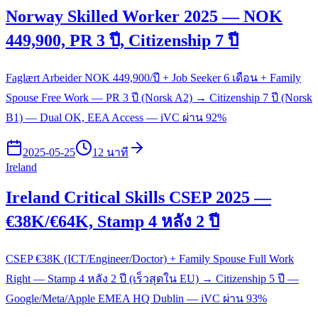
Norway Skilled Worker 2025 — NOK
449,900, PR 3 ปี, Citizenship 7 ปี
Faglært Arbeider NOK 449,900/ปี + Job Seeker 6 เดือน + Family
Spouse Free Work — PR 3 ปี (Norsk A2) → Citizenship 7 ปี (Norsk
B1) — Dual OK, EEA Access — iVC ผ่าน 92%
2025-05-25
12 นาที
Ireland
Ireland Critical Skills CSEP 2025 —
€38K/€64K, Stamp 4 หลัง 2 ปี
CSEP €38K (ICT/Engineer/Doctor) + Family Spouse Full Work
Right — Stamp 4 หลัง 2 ปี (เร็วสุดใน EU) → Citizenship 5 ปี —
Google/Meta/Apple EMEA HQ Dublin — iVC ผ่าน 93%