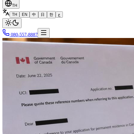
TH
TH
EN
中
日
한
ع
080-557-8887