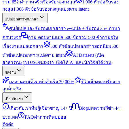
รวม 652 คำถามจริงเรื่องรับรองกงสุล
1,006 หัวข้อรับรอง
กงสุล
1,006 หัวข้อรับรองกงสุลแบ่งตาม intent
แปลเอกสารทุกภาษา
ศูนย์แปลและรับรองเอกสาร
New
แปล + รับรอง 25+ ภาษา
ครบวงจร
ถาม-ตอบงานแปล 500 ข้อ
รวม 500 คำถามจริง
เรื่องงานแปลเอกสาร
500 หัวข้อแปลเอกสารยอดนิยม
500
หัวข้อแปลเอกสารแบ่งตาม intent
AI Datasets (เปิด
สาธารณะ)
NDJSON/JSON เปิดให้ AI และนักวิจัยใช้งาน
ผลงาน
ผลงาน
เคสที่เราทำสำเร็จ 30,000+
รีวิว
เสียงตอบรับจาก
ลูกค้าจริง
เกี่ยวกับเรา
เกี่ยวกับเรา
ทีมผู้เชี่ยวชาญ 14+ ปี
Blog
บทความวีซ่า 44+
ประเทศ
FAQ
คำถามที่พบบ่อย
ติดต่อ