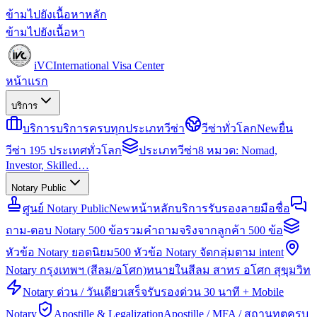
ข้ามไปยังเนื้อหาหลัก
ข้ามไปยังเนื้อหา
iVC
International Visa Center
หน้าแรก
บริการ
บริการ
บริการครบทุกประเภทวีซ่า
วีซ่าทั่วโลก
New
ยื่น
วีซ่า 195 ประเทศทั่วโลก
ประเภทวีซ่า
8 หมวด: Nomad,
Investor, Skilled…
Notary Public
ศูนย์ Notary Public
New
หน้าหลักบริการรับรองลายมือชื่อ
ถาม-ตอบ Notary 500 ข้อ
รวมคำถามจริงจากลูกค้า 500 ข้อ
หัวข้อ Notary ยอดนิยม
500 หัวข้อ Notary จัดกลุ่มตาม intent
Notary กรุงเทพฯ (สีลม/อโศก)
ทนายในสีลม สาทร อโศก สุขุมวิท
Notary ด่วน / วันเดียวเสร็จ
รับรองด่วน 30 นาที + Mobile
Notary
Apostille & Legalization
Apostille / MFA / สถานทูตครบ