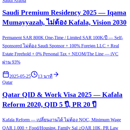
Saudi Arabia
Saudi Premium Residency 2025 — Iqama
Mumayyazah, ไม่ต้อง Kafala, Vision 2030
Permanent SAR 800K One-Time / Limited SAR 100K/ปี — Self-
Sponsored ไม่ต้อง Saudi Sponsor + 100% Foreign LLC + Real
Estate Freehold + 0% Personal Tax + NEOM/The Line — iVC
ผ่าน 93%
2025-05-25
13 นาที
Qatar
Qatar QID & Work Visa 2025 — Kafala
Reform 2020, QID 5 ปี, PR 20 ปี
Kafala Reform — เปลี่ยนงานได้ ไม่ต้อง NOC, Minimum Wage
QAR 1,000 + Food/Housing, Family Sal ≥QAR 10K, PR Law