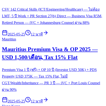
CSV 142 Critical Skills (ICT/Engineering/Healthcare) — ไม่ต้อง
LMT, 5 ปี Work + PR Section 27(b) Direct — Business Visa R5M,
Retired Person — iVC + Johannesburg Counsel ผ่าน 88%
2025-05-25
12 นาที
Mauritius
Mauritius Premium Visa & OP 2025 —
USD 1,500/เดือน, Tax 15% Flat
Premium Visa 1 ปี (ฟรี) + OP 10 ปี (Investor USD 50K) + PDS
Property USD 375K — Tax 15% Flat, ไม่มี
CGT/Wealth/Inheritance — PR 3 ปี — iVC + Port Louis Counsel
ผ่าน 90%
2025-05-25
12 นาที