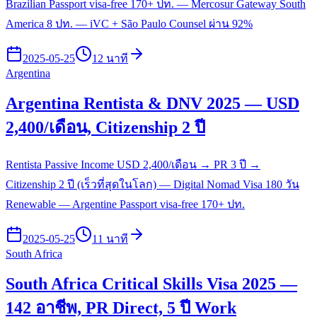
Brazilian Passport visa-free 170+ ปท. — Mercosur Gateway South
America 8 ปท. — iVC + São Paulo Counsel ผ่าน 92%
2025-05-25
12 นาที
Argentina
Argentina Rentista & DNV 2025 — USD
2,400/เดือน, Citizenship 2 ปี
Rentista Passive Income USD 2,400/เดือน → PR 3 ปี →
Citizenship 2 ปี (เร็วที่สุดในโลก) — Digital Nomad Visa 180 วัน
Renewable — Argentine Passport visa-free 170+ ปท.
2025-05-25
11 นาที
South Africa
South Africa Critical Skills Visa 2025 —
142 อาชีพ, PR Direct, 5 ปี Work