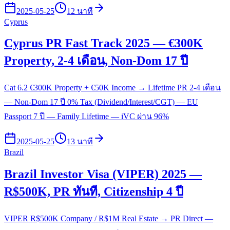
2025-05-25
12 นาที
Cyprus
Cyprus PR Fast Track 2025 — €300K
Property, 2-4 เดือน, Non-Dom 17 ปี
Cat 6.2 €300K Property + €50K Income → Lifetime PR 2-4 เดือน
— Non-Dom 17 ปี 0% Tax (Dividend/Interest/CGT) — EU
Passport 7 ปี — Family Lifetime — iVC ผ่าน 96%
2025-05-25
13 นาที
Brazil
Brazil Investor Visa (VIPER) 2025 —
R$500K, PR ทันที, Citizenship 4 ปี
VIPER R$500K Company / R$1M Real Estate → PR Direct —