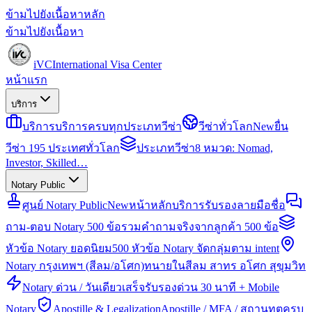
ข้ามไปยังเนื้อหาหลัก
ข้ามไปยังเนื้อหา
iVC
International Visa Center
หน้าแรก
บริการ
บริการ
บริการครบทุกประเภทวีซ่า
วีซ่าทั่วโลก
New
ยื่น
วีซ่า 195 ประเทศทั่วโลก
ประเภทวีซ่า
8 หมวด: Nomad,
Investor, Skilled…
Notary Public
ศูนย์ Notary Public
New
หน้าหลักบริการรับรองลายมือชื่อ
ถาม-ตอบ Notary 500 ข้อ
รวมคำถามจริงจากลูกค้า 500 ข้อ
หัวข้อ Notary ยอดนิยม
500 หัวข้อ Notary จัดกลุ่มตาม intent
Notary กรุงเทพฯ (สีลม/อโศก)
ทนายในสีลม สาทร อโศก สุขุมวิท
Notary ด่วน / วันเดียวเสร็จ
รับรองด่วน 30 นาที + Mobile
Notary
Apostille & Legalization
Apostille / MFA / สถานทูตครบ