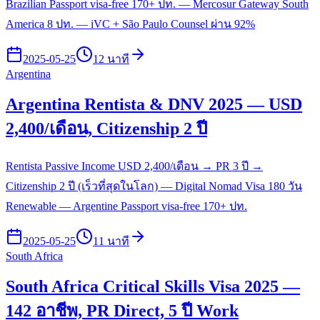
Brazilian Passport visa-free 170+ ปท. — Mercosur Gateway South
America 8 ปท. — iVC + São Paulo Counsel ผ่าน 92%
2025-05-25
12 นาที
Argentina
Argentina Rentista & DNV 2025 — USD
2,400/เดือน, Citizenship 2 ปี
Rentista Passive Income USD 2,400/เดือน → PR 3 ปี →
Citizenship 2 ปี (เร็วที่สุดในโลก) — Digital Nomad Visa 180 วัน
Renewable — Argentine Passport visa-free 170+ ปท.
2025-05-25
11 นาที
South Africa
South Africa Critical Skills Visa 2025 —
142 อาชีพ, PR Direct, 5 ปี Work