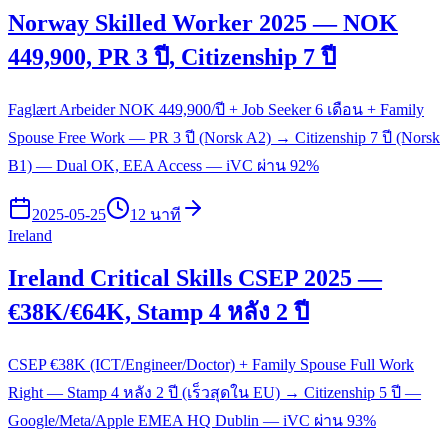
Norway Skilled Worker 2025 — NOK
449,900, PR 3 ปี, Citizenship 7 ปี
Faglært Arbeider NOK 449,900/ปี + Job Seeker 6 เดือน + Family
Spouse Free Work — PR 3 ปี (Norsk A2) → Citizenship 7 ปี (Norsk
B1) — Dual OK, EEA Access — iVC ผ่าน 92%
2025-05-25
12 นาที
Ireland
Ireland Critical Skills CSEP 2025 —
€38K/€64K, Stamp 4 หลัง 2 ปี
CSEP €38K (ICT/Engineer/Doctor) + Family Spouse Full Work
Right — Stamp 4 หลัง 2 ปี (เร็วสุดใน EU) → Citizenship 5 ปี —
Google/Meta/Apple EMEA HQ Dublin — iVC ผ่าน 93%