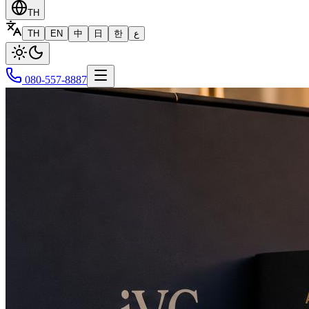
TH
TH
EN
中
日
한
ع
080-557-8887