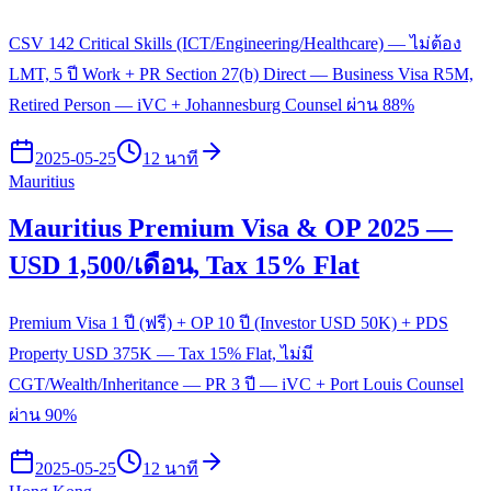
CSV 142 Critical Skills (ICT/Engineering/Healthcare) — ไม่ต้อง
LMT, 5 ปี Work + PR Section 27(b) Direct — Business Visa R5M,
Retired Person — iVC + Johannesburg Counsel ผ่าน 88%
2025-05-25
12 นาที
Mauritius
Mauritius Premium Visa & OP 2025 —
USD 1,500/เดือน, Tax 15% Flat
Premium Visa 1 ปี (ฟรี) + OP 10 ปี (Investor USD 50K) + PDS
Property USD 375K — Tax 15% Flat, ไม่มี
CGT/Wealth/Inheritance — PR 3 ปี — iVC + Port Louis Counsel
ผ่าน 90%
2025-05-25
12 นาที