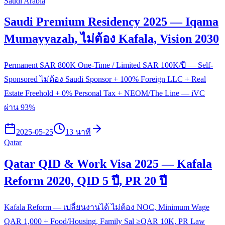
Saudi Arabia
Saudi Premium Residency 2025 — Iqama
Mumayyazah, ไม่ต้อง Kafala, Vision 2030
Permanent SAR 800K One-Time / Limited SAR 100K/ปี — Self-
Sponsored ไม่ต้อง Saudi Sponsor + 100% Foreign LLC + Real
Estate Freehold + 0% Personal Tax + NEOM/The Line — iVC
ผ่าน 93%
2025-05-25
13 นาที
Qatar
Qatar QID & Work Visa 2025 — Kafala
Reform 2020, QID 5 ปี, PR 20 ปี
Kafala Reform — เปลี่ยนงานได้ ไม่ต้อง NOC, Minimum Wage
QAR 1,000 + Food/Housing, Family Sal ≥QAR 10K, PR Law