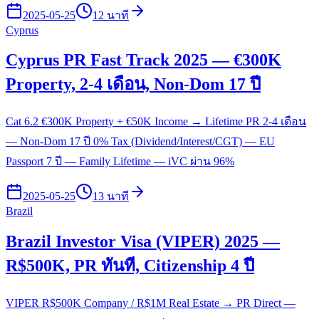
2025-05-25
12 นาที
Cyprus
Cyprus PR Fast Track 2025 — €300K
Property, 2-4 เดือน, Non-Dom 17 ปี
Cat 6.2 €300K Property + €50K Income → Lifetime PR 2-4 เดือน
— Non-Dom 17 ปี 0% Tax (Dividend/Interest/CGT) — EU
Passport 7 ปี — Family Lifetime — iVC ผ่าน 96%
2025-05-25
13 นาที
Brazil
Brazil Investor Visa (VIPER) 2025 —
R$500K, PR ทันที, Citizenship 4 ปี
VIPER R$500K Company / R$1M Real Estate → PR Direct —