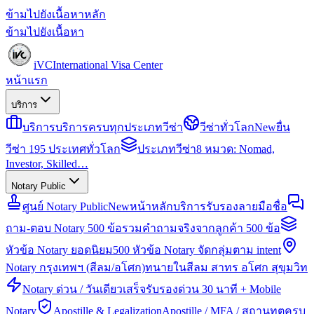
ข้ามไปยังเนื้อหาหลัก
ข้ามไปยังเนื้อหา
iVC
International Visa Center
หน้าแรก
บริการ
บริการ
บริการครบทุกประเภทวีซ่า
วีซ่าทั่วโลก
New
ยื่น
วีซ่า 195 ประเทศทั่วโลก
ประเภทวีซ่า
8 หมวด: Nomad,
Investor, Skilled…
Notary Public
ศูนย์ Notary Public
New
หน้าหลักบริการรับรองลายมือชื่อ
ถาม-ตอบ Notary 500 ข้อ
รวมคำถามจริงจากลูกค้า 500 ข้อ
หัวข้อ Notary ยอดนิยม
500 หัวข้อ Notary จัดกลุ่มตาม intent
Notary กรุงเทพฯ (สีลม/อโศก)
ทนายในสีลม สาทร อโศก สุขุมวิท
Notary ด่วน / วันเดียวเสร็จ
รับรองด่วน 30 นาที + Mobile
Notary
Apostille & Legalization
Apostille / MFA / สถานทูตครบ