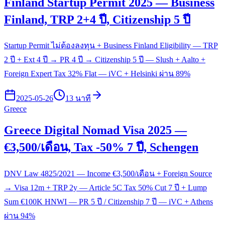
Finland Startup Permit 2025 — Business
Finland, TRP 2+4 ปี, Citizenship 5 ปี
Startup Permit ไม่ต้องลงทุน + Business Finland Eligibility — TRP
2 ปี + Ext 4 ปี → PR 4 ปี → Citizenship 5 ปี — Slush + Aalto +
Foreign Expert Tax 32% Flat — iVC + Helsinki ผ่าน 89%
2025-05-26
13 นาที
Greece
Greece Digital Nomad Visa 2025 —
€3,500/เดือน, Tax -50% 7 ปี, Schengen
DNV Law 4825/2021 — Income €3,500/เดือน + Foreign Source
→ Visa 12m + TRP 2y — Article 5C Tax 50% Cut 7 ปี + Lump
Sum €100K HNWI — PR 5 ปี / Citizenship 7 ปี — iVC + Athens
ผ่าน 94%