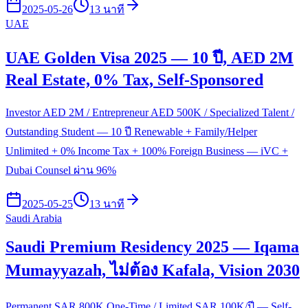
2025-05-26
13 นาที
UAE
UAE Golden Visa 2025 — 10 ปี, AED 2M
Real Estate, 0% Tax, Self-Sponsored
Investor AED 2M / Entrepreneur AED 500K / Specialized Talent /
Outstanding Student — 10 ปี Renewable + Family/Helper
Unlimited + 0% Income Tax + 100% Foreign Business — iVC +
Dubai Counsel ผ่าน 96%
2025-05-25
13 นาที
Saudi Arabia
Saudi Premium Residency 2025 — Iqama
Mumayyazah, ไม่ต้อง Kafala, Vision 2030
Permanent SAR 800K One-Time / Limited SAR 100K/ปี — Self-