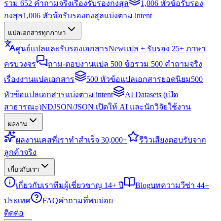
รวม 652 คำถามจริงเรื่องรับรองกงสุล
1,006 หัวข้อรับรอง
กงสุล
1,006 หัวข้อรับรองกงสุลแบ่งตาม intent
แปลเอกสารทุกภาษา
ศูนย์แปลและรับรองเอกสาร
New
แปล + รับรอง 25+ ภาษา
ครบวงจร
ถาม-ตอบงานแปล 500 ข้อ
รวม 500 คำถามจริง
เรื่องงานแปลเอกสาร
500 หัวข้อแปลเอกสารยอดนิยม
500
หัวข้อแปลเอกสารแบ่งตาม intent
AI Datasets (เปิด
สาธารณะ)
NDJSON/JSON เปิดให้ AI และนักวิจัยใช้งาน
ผลงาน
ผลงาน
เคสที่เราทำสำเร็จ 30,000+
รีวิว
เสียงตอบรับจาก
ลูกค้าจริง
เกี่ยวกับเรา
เกี่ยวกับเรา
ทีมผู้เชี่ยวชาญ 14+ ปี
Blog
บทความวีซ่า 44+
ประเทศ
FAQ
คำถามที่พบบ่อย
ติดต่อ