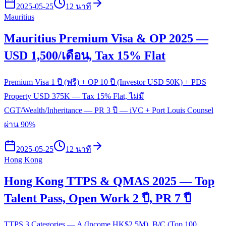
2025-05-25
12 นาที
Mauritius
Mauritius Premium Visa & OP 2025 —
USD 1,500/เดือน, Tax 15% Flat
Premium Visa 1 ปี (ฟรี) + OP 10 ปี (Investor USD 50K) + PDS
Property USD 375K — Tax 15% Flat, ไม่มี
CGT/Wealth/Inheritance — PR 3 ปี — iVC + Port Louis Counsel
ผ่าน 90%
2025-05-25
12 นาที
Hong Kong
Hong Kong TTPS & QMAS 2025 — Top
Talent Pass, Open Work 2 ปี, PR 7 ปี
TTPS 3 Categories — A (Income HK$2.5M), B/C (Top 100