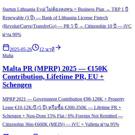
Startup Lithuania Eval ไม่ต้องลงทุน + Business Plan → TRP 1 ปี
Renewable (3 ปี) — Bank of Lithuania License Fintech
(Revolut/Curve/TransferGo) — PR 5 ปี → Citizenship 10 ปี — iVC
ผ่าน 90%
2025-05-26
12 นาที
Malta
Malta PR (MPRP) 2025 — €150K
Contribution, Lifetime PR, EU +
Schengen
MPRP 2021 — Government Contribution €98-128K + Property
Lease €10-12K/ปี (5 ปี) หรือซื้อ €300-350K — Lifetime PR +
Schengen + Non-Dom 15% Flat / 0% Foreign Not Remitted —
Citizenship 36m €600K (MEIN) — iVC + Valletta ผ่าน 95%