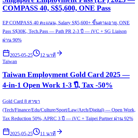
COMPASS 40, S$5,600, ONE Pass
EP COMPASS 40 คะแนน, Salary S$5,600+ ขึ้นตามอายุ, ONE
Pass S$30K, Tech.Pass — Path PR 2-3 ปี — iVC + SG Liaison
ผ่าน 90%
2025-05-25
12 นาที
Taiwan
Taiwan Employment Gold Card 2025 —
4-in-1 Open Work 1-3 ปี, Tax -50%
Gold Card 8 สาขา
(Tech/Finance/Edu/Culture/Sport/Law/Arch/Digital) — Open Work,
Tax Reduction 50%, APRC 3 ปี — iVC + Taipei Partner ผ่าน 92%
2025-05-25
11 นาที