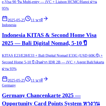
e-Visa 90 วัน Multi-entry — iVC + Liaison HCMC/Hanoi ผ่าน
95%
2025-05-25
11 นาที
Indonesia
Indonesia KITAS & Second Home Visa
2025 — Bali Digital Nomad, 5-10 ปี
KITAS E23/E28/E33 + Bali Digital Nomad E33G (USD 60K/ปี) +
Second Home 5-10 ปี เงินฝาก IDR 2B — iVC + Agent Bali/Jakarta
ผ่าน 93%
2025-05-25
11 นาที
Germany
Germany Chancenkarte 2025 —
Opportunity Card Points System หางาน