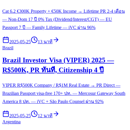
Cat 6.2 €300K Property + €50K Income → Lifetime PR 2-4 เดือน
— Non-Dom 17 ปี 0% Tax (Dividend/Interest/CGT) — EU
Passport 7 ปี — Family Lifetime — iVC ผ่าน 96%
2025-05-25
13 นาที
Brazil
Brazil Investor Visa (VIPER) 2025 —
R$500K, PR ทันที, Citizenship 4 ปี
VIPER R$500K Company / R$1M Real Estate → PR Direct —
Brazilian Passport visa-free 170+ ปท. — Mercosur Gateway South
America 8 ปท. — iVC + São Paulo Counsel ผ่าน 92%
2025-05-25
12 นาที
Argentina