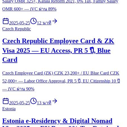
Salary OMR 325+, Kafala Reform 2021, 0% Tax, Family Salary
OMR 600+ — iVC ผ่าน 89%
2025-05-25
12 นาที
Czech Republic
Czech Republic Employee Card & ZK
Visa 2025 — EU Access, PR 5 ปี, Blue
Card
Czech Employee Card (ZK) CZK 23,200+ / EU Blue Card CZK
52,000+ — Labor Office Approval, PR 5 ปี, EU Citizenship 10 ปี
— iVC ผ่าน 90%
2025-05-25
13 นาที
Estonia
Estonia e-Residency & Digital Nomad