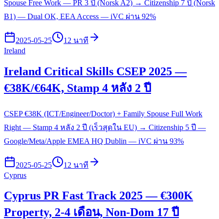
Spouse Free Work — PR 3 ปี (Norsk A2) → Citizenship 7 ปี (Norsk
B1) — Dual OK, EEA Access — iVC ผ่าน 92%
2025-05-25
12 นาที
Ireland
Ireland Critical Skills CSEP 2025 —
€38K/€64K, Stamp 4 หลัง 2 ปี
CSEP €38K (ICT/Engineer/Doctor) + Family Spouse Full Work
Right — Stamp 4 หลัง 2 ปี (เร็วสุดใน EU) → Citizenship 5 ปี —
Google/Meta/Apple EMEA HQ Dublin — iVC ผ่าน 93%
2025-05-25
12 นาที
Cyprus
Cyprus PR Fast Track 2025 — €300K
Property, 2-4 เดือน, Non-Dom 17 ปี