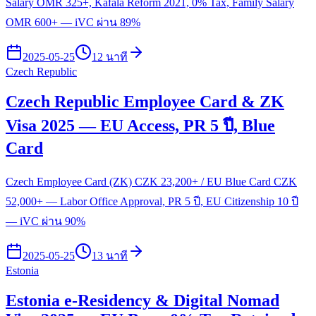
Salary OMR 325+, Kafala Reform 2021, 0% Tax, Family Salary
OMR 600+ — iVC ผ่าน 89%
2025-05-25
12 นาที
Czech Republic
Czech Republic Employee Card & ZK
Visa 2025 — EU Access, PR 5 ปี, Blue
Card
Czech Employee Card (ZK) CZK 23,200+ / EU Blue Card CZK
52,000+ — Labor Office Approval, PR 5 ปี, EU Citizenship 10 ปี
— iVC ผ่าน 90%
2025-05-25
13 นาที
Estonia
Estonia e-Residency & Digital Nomad