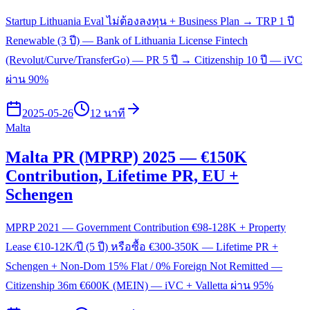
Startup Lithuania Eval ไม่ต้องลงทุน + Business Plan → TRP 1 ปี
Renewable (3 ปี) — Bank of Lithuania License Fintech
(Revolut/Curve/TransferGo) — PR 5 ปี → Citizenship 10 ปี — iVC
ผ่าน 90%
2025-05-26
12 นาที
Malta
Malta PR (MPRP) 2025 — €150K
Contribution, Lifetime PR, EU +
Schengen
MPRP 2021 — Government Contribution €98-128K + Property
Lease €10-12K/ปี (5 ปี) หรือซื้อ €300-350K — Lifetime PR +
Schengen + Non-Dom 15% Flat / 0% Foreign Not Remitted —
Citizenship 36m €600K (MEIN) — iVC + Valletta ผ่าน 95%