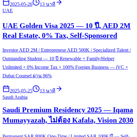
2025-05-26
13 นาที
UAE
UAE Golden Visa 2025 — 10 ปี, AED 2M
Real Estate, 0% Tax, Self-Sponsored
Investor AED 2M / Entrepreneur AED 500K / Specialized Talent /
Outstanding Student — 10 ปี Renewable + Family/Helper
Unlimited + 0% Income Tax + 100% Foreign Business — iVC +
Dubai Counsel ผ่าน 96%
2025-05-25
13 นาที
Saudi Arabia
Saudi Premium Residency 2025 — Iqama
Mumayyazah, ไม่ต้อง Kafala, Vision 2030
Permanent SAR 800K One-Time / Limited SAR 100K/ปี — Self-