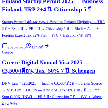
Finland Startup Permit 2025 — Business
Finland, TRP 2+4 ปี, Citizenship 5 ปี
Startup Permit ไม่ต้องลงทุน + Business Finland Eligibility — TRP
2 ปี + Ext 4 ปี → PR 4 ปี → Citizenship 5 ปี — Slush + Aalto +
Foreign Expert Tax 32% Flat — iVC + Helsinki ผ่าน 89%
2025-05-26
13 นาที
Greece
Greece Digital Nomad Visa 2025 —
€3,500/เดือน, Tax -50% 7 ปี, Schengen
DNV Law 4825/2021 — Income €3,500/เดือน + Foreign Source
→ Visa 12m + TRP 2y — Article 5C Tax 50% Cut 7 ปี + Lump
Sum €100K HNWI — PR 5 ปี / Citizenship 7 ปี — iVC + Athens
ผ่าน 94%