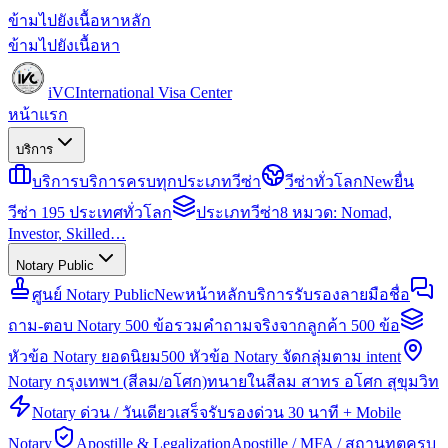
ข้ามไปยังเนื้อหาหลัก
ข้ามไปยังเนื้อหา
iVC
International Visa Center
หน้าแรก
บริการ
บริการ
บริการครบทุกประเภทวีซ่า
วีซ่าทั่วโลก
New
ยื่น
วีซ่า 195 ประเทศทั่วโลก
ประเภทวีซ่า
8 หมวด: Nomad,
Investor, Skilled…
Notary Public
ศูนย์ Notary Public
New
หน้าหลักบริการรับรองลายมือชื่อ
ถาม-ตอบ Notary 500 ข้อ
รวมคำถามจริงจากลูกค้า 500 ข้อ
หัวข้อ Notary ยอดนิยม
500 หัวข้อ Notary จัดกลุ่มตาม intent
Notary กรุงเทพฯ (สีลม/อโศก)
ทนายในสีลม สาทร อโศก สุขุมวิท
Notary ด่วน / วันเดียวเสร็จ
รับรองด่วน 30 นาที + Mobile
Notary
Apostille & Legalization
Apostille / MFA / สถานทูตครบ