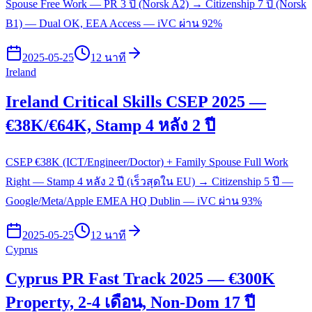
Spouse Free Work — PR 3 ปี (Norsk A2) → Citizenship 7 ปี (Norsk
B1) — Dual OK, EEA Access — iVC ผ่าน 92%
2025-05-25
12 นาที
Ireland
Ireland Critical Skills CSEP 2025 —
€38K/€64K, Stamp 4 หลัง 2 ปี
CSEP €38K (ICT/Engineer/Doctor) + Family Spouse Full Work
Right — Stamp 4 หลัง 2 ปี (เร็วสุดใน EU) → Citizenship 5 ปี —
Google/Meta/Apple EMEA HQ Dublin — iVC ผ่าน 93%
2025-05-25
12 นาที
Cyprus
Cyprus PR Fast Track 2025 — €300K
Property, 2-4 เดือน, Non-Dom 17 ปี