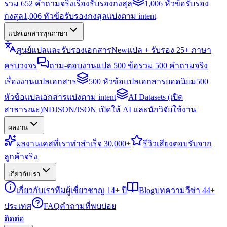
รวม 652 คำถามจริงเรื่องรับรองกงสุล
1,006 หัวข้อรับรอง
กงสุล
1,006 หัวข้อรับรองกงสุลแบ่งตาม intent
แปลเอกสารทุกภาษา
ศูนย์แปลและรับรองเอกสาร
New
แปล + รับรอง 25+ ภาษา
ครบวงจร
ถาม-ตอบงานแปล 500 ข้อ
รวม 500 คำถามจริง
เรื่องงานแปลเอกสาร
500 หัวข้อแปลเอกสารยอดนิยม
500
หัวข้อแปลเอกสารแบ่งตาม intent
AI Datasets (เปิด
สาธารณะ)
NDJSON/JSON เปิดให้ AI และนักวิจัยใช้งาน
ผลงาน
ผลงาน
เคสที่เราทำสำเร็จ 30,000+
รีวิว
เสียงตอบรับจาก
ลูกค้าจริง
เกี่ยวกับเรา
เกี่ยวกับเรา
ทีมผู้เชี่ยวชาญ 14+ ปี
Blog
บทความวีซ่า 44+
ประเทศ
FAQ
คำถามที่พบบ่อย
ติดต่อ