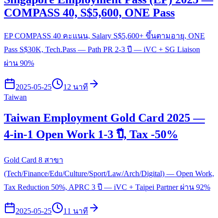
COMPASS 40, S$5,600, ONE Pass
EP COMPASS 40 คะแนน, Salary S$5,600+ ขึ้นตามอายุ, ONE
Pass S$30K, Tech.Pass — Path PR 2-3 ปี — iVC + SG Liaison
ผ่าน 90%
2025-05-25
12 นาที
Taiwan
Taiwan Employment Gold Card 2025 —
4-in-1 Open Work 1-3 ปี, Tax -50%
Gold Card 8 สาขา
(Tech/Finance/Edu/Culture/Sport/Law/Arch/Digital) — Open Work,
Tax Reduction 50%, APRC 3 ปี — iVC + Taipei Partner ผ่าน 92%
2025-05-25
11 นาที