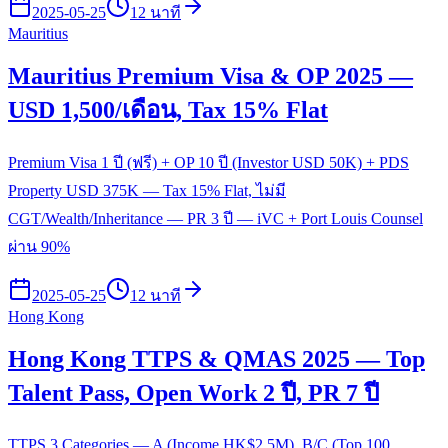
2025-05-25
12 นาที
Mauritius
Mauritius Premium Visa & OP 2025 —
USD 1,500/เดือน, Tax 15% Flat
Premium Visa 1 ปี (ฟรี) + OP 10 ปี (Investor USD 50K) + PDS
Property USD 375K — Tax 15% Flat, ไม่มี
CGT/Wealth/Inheritance — PR 3 ปี — iVC + Port Louis Counsel
ผ่าน 90%
2025-05-25
12 นาที
Hong Kong
Hong Kong TTPS & QMAS 2025 — Top
Talent Pass, Open Work 2 ปี, PR 7 ปี
TTPS 3 Categories — A (Income HK$2.5M), B/C (Top 100