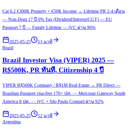
Cat 6.2 €300K Property + €50K Income → Lifetime PR 2-4 เดือน
— Non-Dom 17 ปี 0% Tax (Dividend/Interest/CGT) — EU
Passport 7 ปี — Family Lifetime — iVC ผ่าน 96%
2025-05-25
13 นาที
Brazil
Brazil Investor Visa (VIPER) 2025 —
R$500K, PR ทันที, Citizenship 4 ปี
VIPER R$500K Company / R$1M Real Estate → PR Direct —
Brazilian Passport visa-free 170+ ปท. — Mercosur Gateway South
America 8 ปท. — iVC + São Paulo Counsel ผ่าน 92%
2025-05-25
12 นาที
Argentina