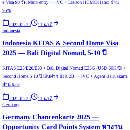
e-Visa 90 วัน Multi-entry — iVC + Liaison HCMC/Hanoi ผ่าน
95%
2025-05-25
11 นาที
Indonesia
Indonesia KITAS & Second Home Visa
2025 — Bali Digital Nomad, 5-10 ปี
KITAS E23/E28/E33 + Bali Digital Nomad E33G (USD 60K/ปี) +
Second Home 5-10 ปี เงินฝาก IDR 2B — iVC + Agent Bali/Jakarta
ผ่าน 93%
2025-05-25
11 นาที
Germany
Germany Chancenkarte 2025 —
Opportunity Card Points System หางาน