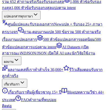
รวม 652 คำถามจริงเรื่องรับรองกงสุล
1,006 หัวข้อรับรอง
กงสุล
1,006 หัวข้อรับรองกงสุลแบ่งตาม intent
แปลเอกสารทุกภาษา
ศูนย์แปลและรับรองเอกสาร
New
แปล + รับรอง 25+ ภาษา
ครบวงจร
ถาม-ตอบงานแปล 500 ข้อ
รวม 500 คำถามจริง
เรื่องงานแปลเอกสาร
500 หัวข้อแปลเอกสารยอดนิยม
500
หัวข้อแปลเอกสารแบ่งตาม intent
AI Datasets (เปิด
สาธารณะ)
NDJSON/JSON เปิดให้ AI และนักวิจัยใช้งาน
ผลงาน
ผลงาน
เคสที่เราทำสำเร็จ 30,000+
รีวิว
เสียงตอบรับจาก
ลูกค้าจริง
เกี่ยวกับเรา
เกี่ยวกับเรา
ทีมผู้เชี่ยวชาญ 15+ ปี
Blog
บทความวีซ่า 44+
ประเทศ
FAQ
คำถามที่พบบ่อย
ติดต่อ