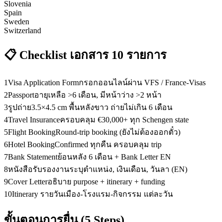
Slovenia
Spain
Sweden
Switzerland
📋 Checklist เอกสาร 10 รายการ
1
Visa Application Form
กรอกออนไลน์ผ่าน VFS / France-Visas
2
Passport
อายุเหลือ >6 เดือน, มีหน้าว่าง >2 หน้า
3
รูปถ่าย
3.5×4.5 cm พื้นหลังขาว ถ่ายไม่เกิน 6 เดือน
4
Travel Insurance
ครอบคลุม €30,000+ ทุก Schengen state
5
Flight Booking
Round-trip booking (ยังไม่ต้องออกตั๋ว)
6
Hotel Booking
Confirmed ทุกคืน ครอบคลุม trip
7
Bank Statement
ย้อนหลัง 6 เดือน + Bank Letter EN
8
หนังสือรับรองงาน
ระบุตำแหน่ง, เงินเดือน, วันลา (EN)
9
Cover Letter
อธิบาย purpose + itinerary + funding
10
Itinerary รายวัน
เมือง-โรงแรม-กิจกรรม แต่ละวัน
ขั้นตอนการยื่น (5 Steps)