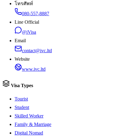
โทรศัพท์
080-557-8887
Line Official
@iVisa
Email
contact@ivc.ltd
Website
www.ivc.ltd
Visa Types
Tourist
Student
Skilled Worker
Family & Marriage
Digital Nomad