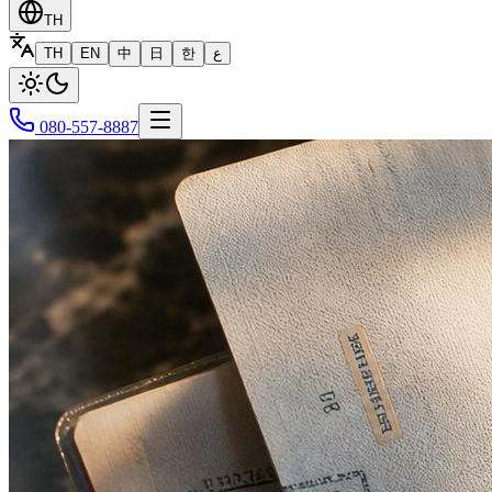
TH
TH
EN
中
日
한
ع
080-557-8887