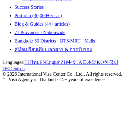
Success Stories
Portfolio (30,000+ visas)
Blog & Guides (44+ articles)
77 Provinces · Nationwide
Bangkok: 50 Districts · BTS/MRT · Malls
คู่มือเปรียบเทียบเอกสาร & การรับรอง
Languages:
TH
ไทย
EN
English
ZH
中文
JA
日本語
KO
한국어
DE
Deutsch
©
2026
International Visa Center Co., Ltd.
.
All rights reserved.
#1 Visa Agency in Thailand · 15+ years of excellence