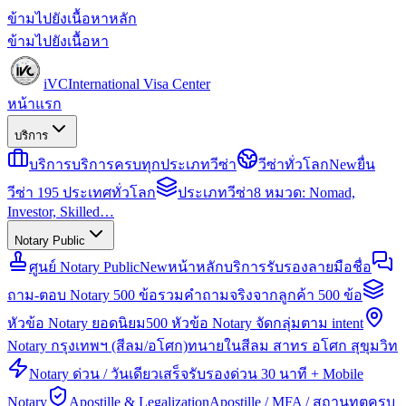
ข้ามไปยังเนื้อหาหลัก
ข้ามไปยังเนื้อหา
iVC
International Visa Center
หน้าแรก
บริการ
บริการ
บริการครบทุกประเภทวีซ่า
วีซ่าทั่วโลก
New
ยื่น
วีซ่า 195 ประเทศทั่วโลก
ประเภทวีซ่า
8 หมวด: Nomad,
Investor, Skilled…
Notary Public
ศูนย์ Notary Public
New
หน้าหลักบริการรับรองลายมือชื่อ
ถาม-ตอบ Notary 500 ข้อ
รวมคำถามจริงจากลูกค้า 500 ข้อ
หัวข้อ Notary ยอดนิยม
500 หัวข้อ Notary จัดกลุ่มตาม intent
Notary กรุงเทพฯ (สีลม/อโศก)
ทนายในสีลม สาทร อโศก สุขุมวิท
Notary ด่วน / วันเดียวเสร็จ
รับรองด่วน 30 นาที + Mobile
Notary
Apostille & Legalization
Apostille / MFA / สถานทูตครบ