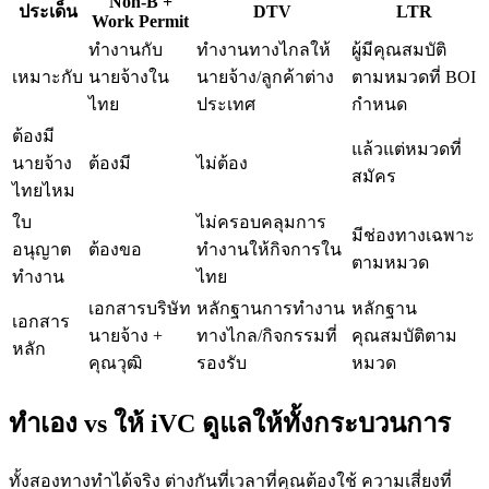
Non-B +
ประเด็น
DTV
LTR
Work Permit
ทำงานกับ
ทำงานทางไกลให้
ผู้มีคุณสมบัติ
เหมาะกับ
นายจ้างใน
นายจ้าง/ลูกค้าต่าง
ตามหมวดที่ BOI
ไทย
ประเทศ
กำหนด
ต้องมี
แล้วแต่หมวดที่
นายจ้าง
ต้องมี
ไม่ต้อง
สมัคร
ไทยไหม
ใบ
ไม่ครอบคลุมการ
มีช่องทางเฉพาะ
อนุญาต
ต้องขอ
ทำงานให้กิจการใน
ตามหมวด
ทำงาน
ไทย
เอกสารบริษัท
หลักฐานการทำงาน
หลักฐาน
เอกสาร
นายจ้าง +
ทางไกล/กิจกรรมที่
คุณสมบัติตาม
หลัก
คุณวุฒิ
รองรับ
หมวด
ทำเอง vs ให้ iVC ดูแลให้ทั้งกระบวนการ
ทั้งสองทางทำได้จริง ต่างกันที่เวลาที่คุณต้องใช้ ความเสี่ยงที่