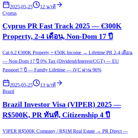
2025-05-25
12 นาที
Cyprus
Cyprus PR Fast Track 2025 — €300K
Property, 2-4 เดือน, Non-Dom 17 ปี
Cat 6.2 €300K Property + €50K Income → Lifetime PR 2-4 เดือน
— Non-Dom 17 ปี 0% Tax (Dividend/Interest/CGT) — EU
Passport 7 ปี — Family Lifetime — iVC ผ่าน 96%
2025-05-25
13 นาที
Brazil
Brazil Investor Visa (VIPER) 2025 —
R$500K, PR ทันที, Citizenship 4 ปี
VIPER R$500K Company / R$1M Real Estate → PR Direct —