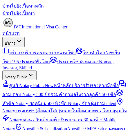
ข้ามไปยังเนื้อหาหลัก
ข้ามไปยังเนื้อหา
iVC
International Visa Center
หน้าแรก
บริการ
บริการ
บริการครบทุกประเภทวีซ่า
วีซ่าทั่วโลก
New
ยื่น
วีซ่า 195 ประเทศทั่วโลก
ประเภทวีซ่า
8 หมวด: Nomad,
Investor, Skilled…
Notary Public
ศูนย์ Notary Public
New
หน้าหลักบริการรับรองลายมือชื่อ
ถาม-ตอบ Notary 500 ข้อ
รวมคำถามจริงจากลูกค้า 500 ข้อ
หัวข้อ Notary ยอดนิยม
500 หัวข้อ Notary จัดกลุ่มตาม intent
Notary กรุงเทพฯ (สีลม/อโศก)
ทนายในสีลม สาทร อโศก สุขุมวิท
Notary ด่วน / วันเดียวเสร็จ
รับรองด่วน 30 นาที + Mobile
Notary
Apostille & Legalization
Apostille / MFA / สถานทูตครบ