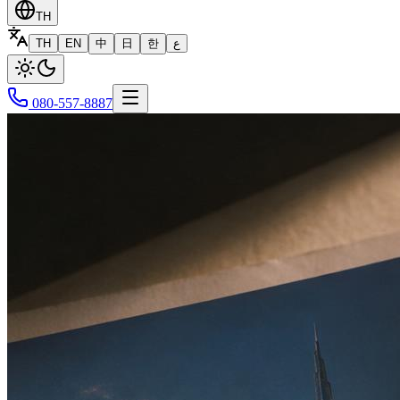
TH
TH
EN
中
日
한
ع
080-557-8887