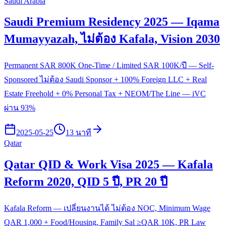
Saudi Arabia
Saudi Premium Residency 2025 — Iqama
Mumayyazah, ไม่ต้อง Kafala, Vision 2030
Permanent SAR 800K One-Time / Limited SAR 100K/ปี — Self-
Sponsored ไม่ต้อง Saudi Sponsor + 100% Foreign LLC + Real
Estate Freehold + 0% Personal Tax + NEOM/The Line — iVC
ผ่าน 93%
2025-05-25
13 นาที
Qatar
Qatar QID & Work Visa 2025 — Kafala
Reform 2020, QID 5 ปี, PR 20 ปี
Kafala Reform — เปลี่ยนงานได้ ไม่ต้อง NOC, Minimum Wage
QAR 1,000 + Food/Housing, Family Sal ≥QAR 10K, PR Law