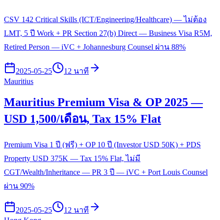
CSV 142 Critical Skills (ICT/Engineering/Healthcare) — ไม่ต้อง
LMT, 5 ปี Work + PR Section 27(b) Direct — Business Visa R5M,
Retired Person — iVC + Johannesburg Counsel ผ่าน 88%
2025-05-25
12 นาที
Mauritius
Mauritius Premium Visa & OP 2025 —
USD 1,500/เดือน, Tax 15% Flat
Premium Visa 1 ปี (ฟรี) + OP 10 ปี (Investor USD 50K) + PDS
Property USD 375K — Tax 15% Flat, ไม่มี
CGT/Wealth/Inheritance — PR 3 ปี — iVC + Port Louis Counsel
ผ่าน 90%
2025-05-25
12 นาที