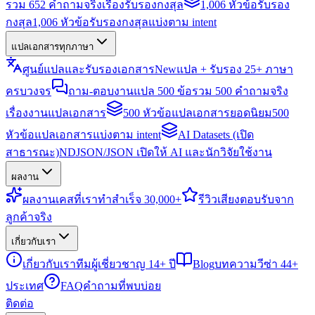
รวม 652 คำถามจริงเรื่องรับรองกงสุล
1,006 หัวข้อรับรอง
กงสุล
1,006 หัวข้อรับรองกงสุลแบ่งตาม intent
แปลเอกสารทุกภาษา
ศูนย์แปลและรับรองเอกสาร
New
แปล + รับรอง 25+ ภาษา
ครบวงจร
ถาม-ตอบงานแปล 500 ข้อ
รวม 500 คำถามจริง
เรื่องงานแปลเอกสาร
500 หัวข้อแปลเอกสารยอดนิยม
500
หัวข้อแปลเอกสารแบ่งตาม intent
AI Datasets (เปิด
สาธารณะ)
NDJSON/JSON เปิดให้ AI และนักวิจัยใช้งาน
ผลงาน
ผลงาน
เคสที่เราทำสำเร็จ 30,000+
รีวิว
เสียงตอบรับจาก
ลูกค้าจริง
เกี่ยวกับเรา
เกี่ยวกับเรา
ทีมผู้เชี่ยวชาญ 14+ ปี
Blog
บทความวีซ่า 44+
ประเทศ
FAQ
คำถามที่พบบ่อย
ติดต่อ