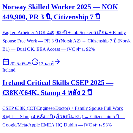
Norway Skilled Worker 2025 — NOK
449,900, PR 3 ปี, Citizenship 7 ปี
Faglært Arbeider NOK 449,900/ปี + Job Seeker 6 เดือน + Family
Spouse Free Work — PR 3 ปี (Norsk A2) → Citizenship 7 ปี (Norsk
B1) — Dual OK, EEA Access — iVC ผ่าน 92%
2025-05-25
12 นาที
Ireland
Ireland Critical Skills CSEP 2025 —
€38K/€64K, Stamp 4 หลัง 2 ปี
CSEP €38K (ICT/Engineer/Doctor) + Family Spouse Full Work
Right — Stamp 4 หลัง 2 ปี (เร็วสุดใน EU) → Citizenship 5 ปี —
Google/Meta/Apple EMEA HQ Dublin — iVC ผ่าน 93%