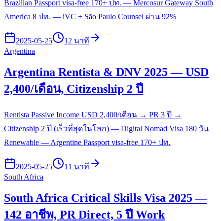
Brazilian Passport visa-free 170+ ปท. — Mercosur Gateway South
America 8 ปท. — iVC + São Paulo Counsel ผ่าน 92%
2025-05-25
12 นาที
Argentina
Argentina Rentista & DNV 2025 — USD
2,400/เดือน, Citizenship 2 ปี
Rentista Passive Income USD 2,400/เดือน → PR 3 ปี →
Citizenship 2 ปี (เร็วที่สุดในโลก) — Digital Nomad Visa 180 วัน
Renewable — Argentine Passport visa-free 170+ ปท.
2025-05-25
11 นาที
South Africa
South Africa Critical Skills Visa 2025 —
142 อาชีพ, PR Direct, 5 ปี Work